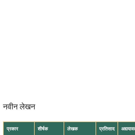
नवीन लेखन
प्रकार
शीर्षक
लेखक
प्रतिसाद
अद्ययाव