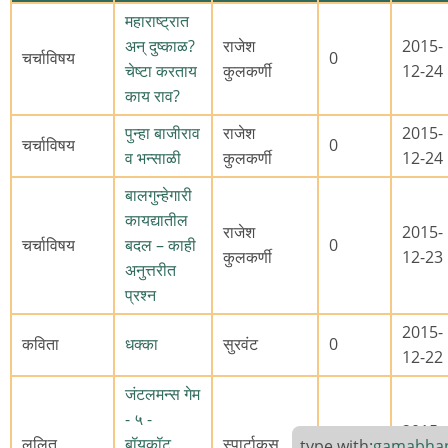
महाराष्ट्रात
अन् दुष्काळ?
राजेश
2015-
चर्चाविषय
0
चेष्टा करताय
कुलकर्णी
12-24
काय राव?
पुन्हा बाजीराव
राजेश
2015-
चर्चाविषय
0
व भन्साळी
कुलकर्णी
12-24
बालगुन्हेगारी
कायद्यातील
राजेश
2015-
चर्चाविषय
बदल – काही
0
कुलकर्णी
12-23
अनुत्तरीत
प्रश्न
2015-
कविता
धक्का
सुरवंट
0
12-22
जंटलमन्स गेम
- ५ -
2015-
ललित
बॉयकॉट,
स्पार्टाकस
0
type with:
gamabha