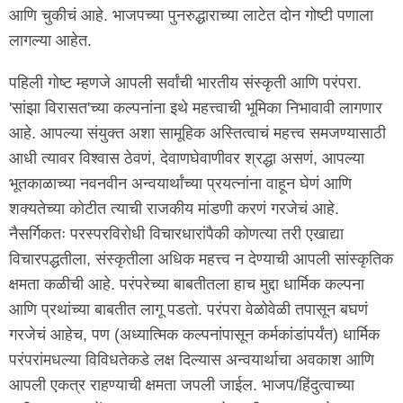
आणि चुकीचं आहे. भाजपच्या पुनरुद्धाराच्या लाटेत दोन गोष्टी पणाला
लागल्या आहेत.
पहिली गोष्ट म्हणजे आपली सर्वांची भारतीय संस्कृती आणि परंपरा.
'सांझा विरासत'च्या कल्पनांना इथे महत्त्वाची भूमिका निभावावी लागणार
आहे. आपल्या संयुक्त अशा सामूहिक अस्तित्वाचं महत्त्व समजण्यासाठी
आधी त्यावर विश्वास ठेवणं, देवाणघेवाणीवर श्रद्धा असणं, आपल्या
भूतकाळाच्या नवनवीन अन्वयार्थांच्या प्रयत्नांना वाहून घेणं आणि
शक्यतेच्या कोटीत त्याची राजकीय मांडणी करणं गरजेचं आहे.
नैसर्गिकतः परस्परविरोधी विचारधारांपैकी कोणत्या तरी एखाद्या
विचारपद्धतीला, संस्कृतीला अधिक महत्त्व न देण्याची आपली सांस्कृतिक
क्षमता कळीची आहे. परंपरेच्या बाबतीतला हाच मुद्दा धार्मिक कल्पना
आणि प्रथांच्या बाबतीत लागू पडतो. परंपरा वेळोवेळी तपासून बघणं
गरजेचं आहेच, पण (अध्यात्मिक कल्पनांपासून कर्मकांडांपर्यंत) धार्मिक
परंपरांमधल्या विविधतेकडे लक्ष दिल्यास अन्वयार्थाचा अवकाश आणि
आपली एकत्र राहण्याची क्षमता जपली जाईल. भाजप/हिंदुत्वाच्या