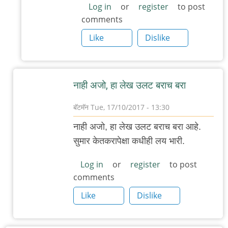
Log in
or
register
to post
बरा
comments
by
Like
Dislike
बॅटमॅन
नाही अजो, हा लेख उलट बराच बरा
बॅटमॅन
Tue, 17/10/2017 - 13:30
In
नाही अजो, हा लेख उलट बराच बरा आहे.
reply
सुमार केतकरापेक्षा कधीही लय भारी.
to
दयनीय
Log in
or
register
to post
comments
लेख.
इतका
Like
Dislike
की
डाव्यांकडे