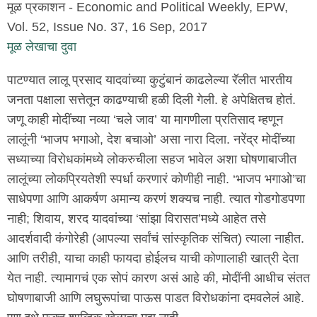
मूळ प्रकाशन - Economic and Political Weekly, EPW,
Vol. 52, Issue No. 37, 16 Sep, 2017
मूळ लेखाचा दुवा
पाटण्यात लालू प्रसाद यादवांच्या कुटुंबानं काढलेल्या रॅलीत भारतीय
जनता पक्षाला सत्तेतून काढण्याची हळी दिली गेली. हे अपेक्षितच होतं.
जणू काही मोदींच्या नव्या ‘चले जाव’ या मागणीला प्रतिसाद म्हणून
लालूंनी ‘भाजप भगाओ, देश बचाओ’ असा नारा दिला. नरेंद्र मोदींच्या
सध्याच्या विरोधकांमध्ये लोकरुचीला सहज भावेल अशा घोषणाबाजीत
लालूंच्या लोकप्रियतेशी स्पर्धा करणारं कोणीही नाही. ‘भाजप भगाओ’चा
साधेपणा आणि आकर्षण अमान्य करणं शक्यच नाही. त्यात गोडगोडपणा
नाही; शिवाय, शरद यादवांच्या ‘सांझा विरासत’मध्ये आहेत तसे
आदर्शवादी कंगोरेही (आपल्या सर्वांचं सांस्कृतिक संचित) त्याला नाहीत.
आणि तरीही, याचा काही फायदा होईलच याची कोणालाही खात्री देता
येत नाही. त्यामागचं एक सोपं कारण असं आहे की, मोदींनी आधीच संतत
घोषणाबाजी आणि लघुरूपांचा पाऊस पाडत विरोधकांना दमवलेलं आहे.