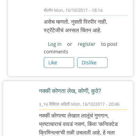
बॅटमॅन
Mon, 16/10/2017 - 18:14
In
असेच म्हणतो. नुसती पिरपीर नाही,
reply
स्ट्रॅटेजीचं अस्सल चिंतन आहे.
to
हा
Log in
or
register
to post
comments
लेख
ठीक
Like
Dislike
आहे.
by
पुंबा
नक्की कोणता लेख, कोणी, कुठे?
३_१४ विक्षिप्त अदिती
Mon, 16/10/2017 - 20:46
नक्की कोणत्या लेखात लालूंचं गुणगान,
भ्रष्टाचाराचं वावडं नसणं, किंवा 'कन्विक्टेड
क्रिमिनल्स'ची तळी उचलली आहे, हे मला