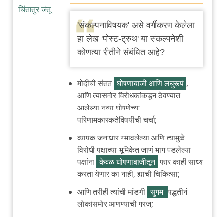
In
reply
'संकल्पनाविषयक' असे वर्गीकरण केलेला
to
हा लेख 'पोस्ट-ट्रुथ' या संकल्पनेशी
अँ?
कोणत्या रीतीने संबंधित आहे?
by
घाटावरचे
मोदींची संतत
घोषणाबाजी आणि लघुरूपं
,
भट
आणि त्यासमोर विरोधकांकडून ठेवण्यात
आलेल्या नव्या घोषणेच्या
परिणामकारकतेविषयीची चर्चा;
व्यापक जनाधार गमावलेल्या आणि त्यामुळे
विरोधी पक्षाच्या भूमिकेत जाणं भाग पडलेल्या
पक्षांना
केवळ घोषणाबाजीतून
फार काही साध्य
करता येणार का नाही, ह्याची चिकित्सा;
आणि तरीही त्यांची मांडणी
सुगम
पद्धतीनं
लोकांसमोर आणण्याची गरज;