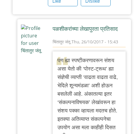
Like
Dislike
पळशीकरांच्या लेखापुरता प्रतिसाद
चिंतातुर जंतू
Thu, 26/10/2017 - 15:43
In
reply
पण ह्या स्पष्टीकरणावरून संशय
to
असा येतो की ‘पोस्ट-ट्रूथ’ ह्या
ठीक
संज्ञेची व्याप्ती ‘वाढता वाढता वाढे,
आहे,
भेदिले शून्यमंडळा’ अशी होऊन
पण..
बसलेली आहे. अंकातल्या इतर
by
‘संकल्पनाविषयक’ लेखांवरून हा
जयदीप
संशय पक्का व्हायला मदतच होते.
चिपलकट्टी
इतक्या अतिव्याप्त संकल्पनेचा
उपयोग असा मला काहीही दिसत