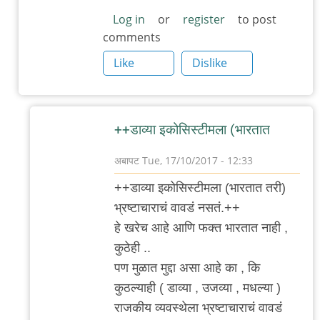
Log in
or
register
to post
comments
Like
Dislike
++डाव्या इकोसिस्टीमला (भारतात
अबापट
Tue, 17/10/2017 - 12:33
In
++डाव्या इकोसिस्टीमला (भारतात तरी)
reply
भ्रष्टाचाराचं वावडं नसतं.++
to
हे खरेच आहे आणि फक्त भारतात नाही ,
डाव्या
कुठेही ..
इकोसिस्टीमला
पण मुळात मुद्दा असा आहे का , कि
(भारतात
कुठल्याही ( डाव्या , उजव्या , मधल्या )
by
राजकीय व्यवस्थेला भ्रष्टाचाराचं वावडं
अनुप