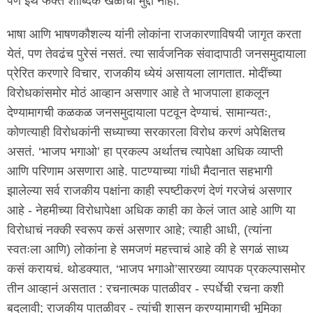
पण इथे फक्त शाब्दिक खेळाचा मुद्दा नाही.
भाषा आणि भाषणकौशल्य यांनी लोकांना राजकारणाविषयी जागृत करता
येतं, पण तेवढंच पुरेसं नसतं. त्या सार्वजनिक संवादापाठी जनसमुदायाला
प्रेरित करणारे विचार, राजकीय ध्येयं असायला लागतात. मोदींच्या
विरोधकांसमोर मोठं आव्हान असणार आहे ते भाजपाला हाकलून
देण्यामागची कळकळ जनसमुदायाला पटवून देण्याचं. सामान्यतः,
कोणत्याही विरोधकांनी सध्याच्या सरकारला विरोध करणं अपेक्षितच
असतं. ‘भाजप भगाओ’ हा प्रकल्प अर्थातच त्यापेक्षा अधिक व्याप्ती
आणि परिणाम असणारा आहे. पाटण्याच्या गांधी मैदानात सहभागी
झालेल्या सर्व राजकीय पक्षांना काही स्पष्टीकरणं देणं गरजेचं असणार
आहे - नेहमीच्या विरोधापेक्षा अधिक काही का केलं जात आहे आणि या
विरोधाचं नक्की स्वरूप कसं असणार आहे; त्याही आधी, (त्यांना
स्वतःला आणि) लोकांना हे समजणं महत्त्वाचं आहे की हे सगळं साध्य
कसं करायचं. थोडक्यात, ‘भाजप भगाओ’सारख्या व्यापक प्रकल्पासमोर
तीन आव्हानं असतात : रचनात्मक पातळीवर - स्पर्धेची रचना कशी
बदलावी; राजकीय पातळीवर - त्यांची शासन करण्यामागची भूमिका