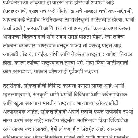
एकीकरणाच्या लोंढ्यात हा वारसा नष्ट होण्याची शक्यता आहे.
(उदाहरणार्थ, ब्राह्मणच कसे गोमांस खायचे याबद्दल चर्चा करण्याऐवजी,
आपल्याकडे नेहमीच निरनिराळ्या खाद्यसंस्कृती अस्तित्वात होत्या, याची
चर्चा व्हावी.) संस्कृती आणि परंपरा या अस्त्रांचा कल्पक वापर करून
भाजपच्या हिंदुत्ववादाचं सोंग सहज उघडं पाडता येईल. ज्या तऱ्हेचा
लोकांना वगळणारा राष्ट्रवाद बनवून भाजप तो पसरवू पाहत आहे,
त्यालाही तोंड देता येईल. गांधी आणि नेहरूंचा राष्ट्रवाद यापेक्षा निराळा
होता, कारण त्यांच्या राष्ट्रवादात तुमचा धर्म, भाषा किंवा जातीजमाती
काय असाव्यात, याबद्दल कोणत्याही पूर्वअटी नव्हत्या.
दुसरीकडे, लोकशाहीची विशिष्ट कल्पना पणाला लागत आहे. आधी
म्हटल्याप्रमाणे, संस्कृती आणि धर्माची विविधता आणि सर्वसमावेशक
आणि खुला असणारा भारतीय राष्ट्रवाद भारताच्या लोकशाहीठी
अत्यावश्यक आहेत. लोकशाहीवादी असणं म्हणजे फक्त राजकीय स्पर्धा
मान्य करणं असं नव्हे; भारतीय संदर्भात, मतभिन्नता किंवा विविधतेचा
अर्थ आपण कसा लावतो, हेही लोकशाहीत अंतर्भूत आहे. आपल्या
संविधानात तेच औपचारिकरीत्या मांडलं आहे आणि आपण ते पाळलंच