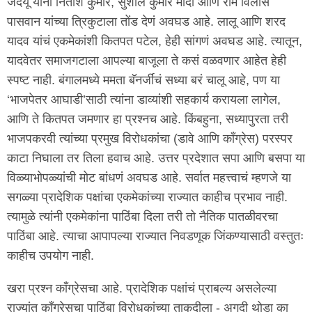
जदयू यांना नितीश कुमार, सुशील कुमार मोदी आणि राम विलास
पासवान यांच्या त्रिकुटाला तोंड देणं अवघड आहे. लालू आणि शरद
यादव यांचं एकमेकांशी कितपत पटेल, हेही सांगणं अवघड आहे. त्यातून,
यादवेतर समाजगटाला आपल्या बाजूला ते कसं वळवणार आहेत हेही
स्पष्ट नाही. बंगालमध्ये ममता बॅनर्जींचं सध्या बरं चालू आहे, पण या
‘भाजपेतर आघाडी’साठी त्यांना डाव्यांशी सहकार्य करायला लागेल,
आणि ते कितपत जमणार हा प्रश्नच आहे. किंबहुना, सध्यापुरता तरी
भाजपकरवी त्यांच्या प्रमुख विरोधकांचा (डावे आणि काँग्रेस) परस्पर
काटा निघाला तर तिला हवाच आहे. उत्तर प्रदेशात सपा आणि बसपा या
विळ्याभोपळ्यांची मोट बांधणं अवघड आहे. सर्वात महत्त्वाचं म्हणजे या
सगळ्या प्रादेशिक पक्षांचा एकमेकांच्या राज्यात काहीच प्रभाव नाही.
त्यामुळे त्यांनी एकमेकांना पाठिंबा दिला तरी तो नैतिक पातळीवरचा
पाठिंबा आहे. त्याचा आपापल्या राज्यात निवडणूक जिंकण्यासाठी वस्तुतः
काहीच उपयोग नाही.
खरा प्रश्न काँग्रेसचा आहे. प्रादेशिक पक्षांचं प्राबल्य असलेल्या
राज्यांत काँग्रेसचा पाठिंबा विरोधकांच्या ताकदीला - अगदी थोडा का