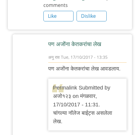
comments
लेख.
इतका
Like
Dislike
की
डाव्यांकडे
by
पण अजोंना केतकरांचा लेख
अजो१२३
अनु राव
Tue, 17/10/2017 - 13:35
In
पण अजोंना केतकरांचा लेख आवडलाय.
reply
to
Permalink Submitted by
नाही
अजो१२३ on मंगळवार,
अजो,
17/10/2017 - 11:31.
हा
चांगल्या नॉलेज बाईट्स असलेला
लेख
लेख.
उलट
बराच