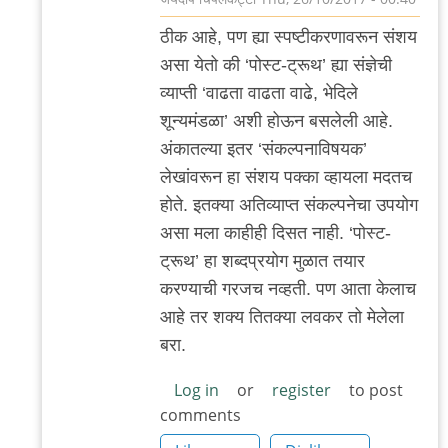
In
ठीक आहे, पण ह्या स्पष्टीकरणावरून संशय
reply
असा येतो की ‘पोस्ट-ट्रूथ’ ह्या संज्ञेची
to
व्याप्ती ‘वाढता वाढता वाढे, भेदिले
संकल्पनाविषयक
शून्यमंडळा’ अशी होऊन बसलेली आहे.
by
अंकातल्या इतर ‘संकल्पनाविषयक’
चिंतातुर
लेखांवरून हा संशय पक्का व्हायला मदतच
जंतू
होते. इतक्या अतिव्याप्त संकल्पनेचा उपयोग
असा मला काहीही दिसत नाही. ‘पोस्ट-
ट्रूथ’ हा शब्दप्रयोग मुळात तयार
करण्याची गरजच नव्हती. पण आता केलाच
आहे तर शक्य तितक्या लवकर तो मेलेला
बरा.
Log in
or
register
to post
comments