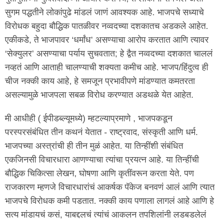
सुगम पद्धतीने लोकांपुढे मांडलं जाणं आवश्यक आहे. भाजपचे सध्याचे
विरोधक बहुदा बौद्धिक पातळीवर नव्वदच्या दशकातच अडकले आहेत.
एकीकडे, ते भाजपावर ‘धर्मांध’ असण्याचा आरोप करतात आणि त्यावर
‘सेक्युलर’ असण्याचा पर्याय सुचवतात; हे द्वैत नव्वदच्या दशकात चाललं
नव्हतं आणि आताही चालण्याची शक्यता कमीच आहे. भाजप/हिंदुत्व ही
चीज नक्की काय आहे, हे समजून प्रभावीपणे मांडण्यात कमतरता
असल्यामुळे भाजपला सबळ विरोध करण्यात अडथळे येत आहेत.
मी आधीही ( ईपीडब्ल्यूमध्ये) म्हटल्याप्रमाणे , भाजपकडून
परस्परसंबंधित तीन कथनं येतात - राष्ट्रवाद, संस्कृती आणि धर्म.
भाजपच्या अस्त्रांची ही तीन मुळं आहेत. या तिन्हींशी संबंधित
एकजिनसी विचारधारा आणण्याचा त्यांचा प्रयत्न आहे. या तिन्हींची
बौद्धिक चिकित्सा लेखन, घोषणा आणि कृतींवरून करता येते. पण
राजकारण म्हणजे विचारधारांचं आकर्षक पॅकेज बनवणं आलं आणि त्यात
भाजपचे विरोधक कमी पडतात. नक्की काय पणाला लागलं आहे आणि हे
सत्य मांडायचं कसं, याबद्दलचं त्यांचं आकलन तपशिलांनी लडबडलेलं