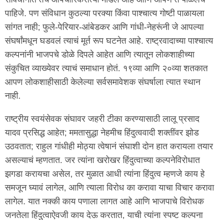
पाहिजे. पण संविधान कुठल्या परक्या किंवा पाश्चात्य गोष्टी पाळायला
सांगत नाही; फुले-पेरियार-आंबेडकर आणि गांधी-नेहरूंनी जे आपल्या
संघर्षांमधून घडवलं त्याचं मूर्त रूप घटनेत आहे. राष्ट्रवादाच्या पाश्चात्य
कल्पनांनी भाजपचे डोळे दिपले आहेत आणि त्यातून लोकशाहीच्या
संकुचित व्याख्येवर त्याचं समाधान होतं. १९व्या आणि २०व्या शतकात
आपण लोकशाहीसाठी केलेल्या सर्वसमावेशक संघर्षाला त्यात स्थान
नाही.
राष्ट्रीय स्वयंसेवक संघावर जहरी टीका करण्यासाठी लालू प्रसाद
यादव प्रसिद्ध आहेत; ममतासुद्धा नेहमीच हिंदुत्ववादी शक्तींवर झोड
उठवतात; राहुल गांधीही मोठ्या त्वेषानं संघाशी दोन हात करायला तयार
असल्याचं म्हणतात. जर त्यांना खरोखर हिंदुत्वाच्या कल्पनेविरोधात
झगडा करायचा असेल, तर मुळात आधी त्यांना हिंदुत्व म्हणजे काय हे
समजून घ्यावं लागेल, आणि त्याला विरोध का करावा याचा विचार करावा
लागेल. यात नक्की काय पणाला लागत आहे आणि भाजपाचे विरोधक
जनतेला हिंदुत्वाऐवजी काय देऊ करतात, याची त्यांना स्पष्ट कल्पना