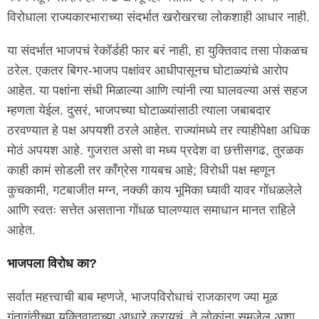
विरोधाला राज्यकारभाराच्या संदर्भात खरोखरचा लोकशाही आधार नाही.
या संदर्भात भाजपचं रेकॉर्डही फार बरं नाही, हा युक्तिवाद तसा पोकळच
ठरेल. एकतर बिगर-भाजप पक्षांवर आधीपासूनच घोटाळ्यांचे आरोप
आहेत. या पक्षांना संधी मिळाल्या आणि त्यांनी त्या घालवल्या असं सहज
म्हणता येईल. दुसरं, भाजपच्या घोटाळ्यांसाठी त्याला जबाबदार
ठरवण्यात हे पक्ष अपयशी ठरले आहेत. राज्यांमध्ये तर त्याहीपेक्षा अधिक
मोठं अपयश आहे. गुजरात असो वा मध्य प्रदेश वा छत्तीसगढ, तुरळक
काही कामं सोडली तर काँग्रेस गायबच आहे; विरोधी पक्ष म्हणून
कुचकामी, गटबाजीत मग्न, नक्की काय भूमिका घ्यावी यावर गोंधळलेले
आणि स्वतः सत्तेत असताना गोंधळ घालण्यात समाधान मानत राहिले
आहेत.
भाजपला विरोध का?
सर्वात महत्त्वाची बाब म्हणजे, भाजपविरोधाचं राजकारण ज्या मूळ
गुंतागुंतीच्या युक्तिवादाच्या आधारे करायचं, ते लोकांना समजेल अशा