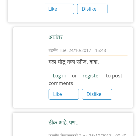
Like
Dislike
अवांतर
बॅटमॅन
Tue, 24/10/2017 - 15:48
In
गळा घोटू नका प्लीज, दाबा.
reply
to
Log in
or
register
to post
comments
संकल्पनाविषयक
by
Like
Dislike
चिंतातुर
जंतू
ठीक आहे, पण..
जयदीप चिपलकट्टी
Thu, 26/10/2017 - 00:40