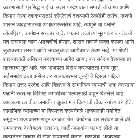
कारणासाठी प्रसिद्ध नाहीच. उत्तर प्रदेशातला सपाची तीच गत आणि
किमान गेल्या दशकभरातलं क‌ाँग्रेसचं देशव्यापी रेकॉर्डही तसंच, म्हणजे
शासन व्यवहारातल्या अभावग्रस्ततेचं आहे. त्यामुळे या पक्षांनी
लोकप्रिय, कार्यक्षम सरकार न देता फक्त तत्त्वांच्या मुद्द्यावर जनतेकडे
मत मागायला जाणं अडचणीचं होणार. शासन म्हणजे फक्त कायदा आणि
सुव्यवस्था राखणं आणि लाचलुचपत आटोक्यात ठेवणं नव्हे. या गोष्टी
शासनासाठी अतिशय महत्त्वाच्या आहेत खऱ्या; पण सर्वसमावेशकता हा
महत्त्वाचा मुद्दा आहे. जर भाजपला विरोध करण्यातला मुख्य मुद्दा
सर्वसमावेशकता असेल तर राज्यकारभारातूनही ते दिसलं पाहिजे.
किमान उत्तर प्रदेश आणि बिहारमध्ये सामाजिक न्यायाची भाषा करणाऱ्या
पक्षांनी स्वतःला विशिष्ट जमातींच्या भल्यासाठी वाहून घेतलेलं आहे;
आवडत्या ठरावीक जमातींना झुकतं माप दिल्याची टीका त्यांच्यावर होते.
सामाजिक न्यायाच्या या विपर्यस्त कल्पनेमुळे भाजपलाही मर्यादित
समूहांना राज्यकारभारातून वगळता येतं. वेगवेगळे पक्ष सत्तेवर आले की
समाजाच्या वेगवेगळ्या स्तरांना, जाती-जमावांना फायदा होतो या
कल्पनेतून मतदार ही गोष्ट खपवूनही घेतात. म्हणजेच, भाजपच्या