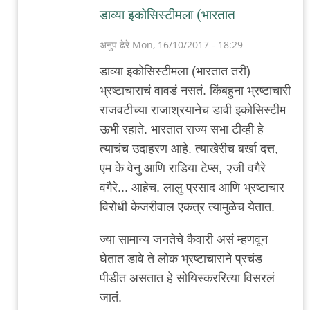
डाव्या इकोसिस्टीमला (भारतात
अनुप ढेरे
Mon, 16/10/2017 - 18:29
In
डाव्या इकोसिस्टीमला (भारतात तरी)
reply
भ्रष्टाचाराचं वावडं नसतं. किंबहुना भ्रष्टाचारी
to
राजवटीच्या राजाश्रयानेच डावी इकोसिस्टीम
प्रकाटाआ
ऊभी रहाते. भारतात राज्य सभा टीव्ही हे
by
त्याचंच उदाहरण आहे. त्याखेरीच बर्खा दत्त,
ए
एम के वेनु आणि राडिया टेप्स, २जी वगैरे
ए
वगैरे... आहेच. लालु प्रसाद आणि भ्रष्टाचार
वाघमारे
विरोधी केजरीवाल एकत्र त्यामुळेच येतात.
ज्या सामान्य जनतेचे कैवारी असं म्हणवून
घेतात डावे ते लोक भ्रष्टाचाराने प्रचंड
पीडीत असतात हे सोयिस्कररित्या विसरलं
जातं.