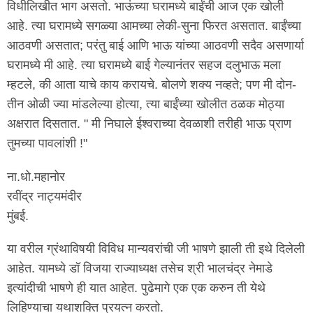
विधीलिखीत भाग असतो. भाऊंच्या घरामध्ये बाईंची आज एक खोली
आहे. त्या घरामध्ये सगळ्या आमच्या लेकी-सुना फिरत असतात. बाईंच्या
आठवणी असतात; परंतु बाई आणि भाऊ यांच्या आठवणी सदैव असणार्या
घरामध्ये मी आहे. त्या घरामध्ये बाई गेल्यानंतर सहज दलुभाऊ मला
म्हटले, की आता याचे काय करायचे. बोलणे शक्य नव्हते; पण मी दोन-
तीन ओळी ज्या मांडलेल्या होत्या, त्या बाईंच्या खोलीत ठळक मोठ्या
अक्षरात दिसतात. " मी निघाले ईश्वराच्या देवळाशी तरीही भाऊ प्राण
तुमच्या पावलांशी !"
ना.धो.महानोर
रवींद्र नाट्यमंदीर
मुंबई.
या वरील ग्रंथाविषयी विविध मान्यवरांची जी भाषणे झाली ती इथे दिलेली
आहेत. यामध्ये डॉ विजया राज्याध्यक्ष तसेच श्री भालचंद्र नेमाडे
इत्यांदीची भाषणे ही यात आहेत. पुढेमागे एक एक करुन ती येथे
लिहिण्याचा यथाशक्ति प्रयत्न करतो.