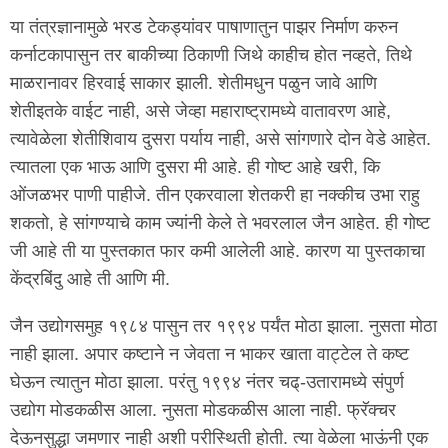
या तंत्रज्ञानामुळे भरड टेकड्यांवर पाषाणातुन पाझर निर्माण करुन
कर्नाटकापासुन तर बाकीच्या ठिकाणी जिथे काहीच होत नव्हते, तिथे
माळरानावर हिरवाई साकार झाली. शेतीमधुन पळुन जावे आणि
शेतीइतके वाईट नाही, असे जेव्हा महाराष्ट्रामध्ये वातावरण आहे,
त्यावेळेला शेतीशिवाय दुसरा पर्याय नाही, असे सांगणारे दोन वेडे आहेत.
त्यातला एक भाऊ आणि दुसरा मी आहे. ही गोष्ट आहे खरी, कि
ओंजळभर पाणी पाहीजे. तीन एकरवाला शेतकरी हा नक्कीच उभा राहु
शकतो, हे सांगण्याचे काम ज्यांनी केले ते भवरलाल जैन आहेत. ही गोष्ट
जी आहे ती या पुस्तकात फार कमी आलेली आहे. कारण या पुस्तकाचा
केंद्रबिंदु आहे ती आणि मी.
जैन उद्योगसमुह १९८४ पासुन तर १९९४ पर्यंत मोठा झाला. नुसता मोठा
नाही झाला. अपार कष्टाने न जेवता न भाकर खाता वाट्टेल ते कष्ट
घेऊन त्यातुन मोठा झाला. परंतु १९९४ नंतर चढ्-उतारामध्ये संपुर्ण
उद्योग मोडकळीस आला. नुसता मोडकळीस आला नाही. फ्रॅक्चर
देऊनसुद्धा जमणार नाही अशी परीस्थिती होती. त्या वेळेला भाऊंनी एक