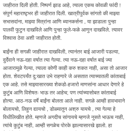
जाहीरात दिली होती. निष्पर्ण झाड आहे, त्याला एकच कोवळी फांदी !
संपुर्ण महाराष्ट्र्भर ही जाहीरात दिली. खात्रीपुर्वक सांगतो की माझ्या
सभासदांना, माझ्या मित्रांना आणि ब्यानकर्सना , या झाडाला पुन्हा
पालवी फुटुन दाखविले आणि पुन्हा फुले-फळे आणुन दाखविले. त्यावर
विश्वास ठेवा अशी जाहीरात होती.
बाईंना ही सगळी जाहीरात दाखविली, त्यानंतर बाई आजारी पडल्या,
दुर्देवाने नऊ-दहा वर्षात त्या गेल्या. त्या नऊ-दहा वर्षात बाई ज्या
आजारामुळे गेल्या, त्याला कोणी काही करु शकत नाही, असा तो आजार
होता. शेवटपर्यंत दु:खात उभे राहणारे जे असतात त्याच्यातली कांताबाई
एक आहे. तसे माझ्यासारख्या शेकडो-हजारो माणसांना आधार देणारे हे
कुटुंब आणि विशेषतः भाऊ तर आहेच; पण त्यांच्यासोबत कांताबाई
होत्या. आठ-नऊ वर्षे बाईंना बोलता आले नाही. सगळे आम्ही हावभावाने
बोलायचो, लिहुन द्यायचो , डोळ्यातुन अश्रु यायचे , त्या गेल्या हे
विधीलिखीत होते. म्हणजे अगदीच सांगायचे म्हणजे नुसते भाऊच नाही,
त्यांचे कुटुंब नाही, आम्ही सगळेच पोरके झाल्यासारखे झालो. हा