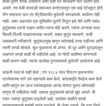
काके-पुतणे सगळे असताना अशा वेळी घर सांभाळणे फार कठीण होत
असते. त्या वेळी मारवाडी समाजात कर्नाटकातुन एक बाई ग्रॅज्युएट होते.
जैन समाजात फार तर मॅट्रीकपर्यंत कुठेतरी सापडायचे. कधीतर तेही
नाही. अशा अवस्थेत एक सुशिक्षीत मुलगी तिथुन इथे येते आणि सबंध
कुटुंबाच्या घराचे राखण करीत त्यांना मोठे करणे, त्यांना अन्नाचा घास
चिल्ली-पिल्ली पाखरासारखा भरवणे, सबंध कुटुंब चालवणे, याची
जबाबदारी स्वीकारते. कुटुंबप्रमुख म्हणुन कांताबाई उभ्या राहील्या आणि
त्यांनी सगळे सोसले. चुल फुकताना तो अंगार, तो धुर आणि धुराड्यातुन
जळणारे सगळे काही मी पाहीलेले आहे. या गोष्टी बाकीच्य सांगण्याचे
काही कारण नाही. त्याचा उल्लेख पुस्तकामध्ये कुठेतरी आलेलाच आहे.
भाऊंनी स्वतःचे नाही केले ; पण १९८४ नंतर विघटन झाल्यानंतर
प्रत्येकाच्या मागे उभे राहण्याचे काम केले. कांताबाईने तेवढेच काम केले
आणि म्हणुन तर आज त्यांच्याइतका आनंद घेणारा दुसरा कोणताही
माणुस मी पाहिलेला नाही. एकत्र कुटुंबामध्ये चांगले खुप असते. मी
स्वतः एकत्र कुटुंबात वाढलेलो आहे. भाउंच्या साक्षीने सगळे
त्यांच्याचसारखे माझेही कुटुंब वाढलेले. मी जेव्हा पाहतो, कि तडा जिथे