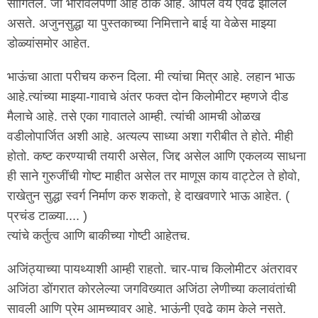
सांगितले. जो भारावलेपणा आहे ठीक आहे. आपले वय एवढे झालेले
असते. अजुनसुद्धा या पुस्तकाच्या निमित्ताने बाई या वेळेस माझ्या
डोळ्यांसमोर आहेत.
भाऊंचा आता परीचय करुन दिला. मी त्यांचा मित्र आहे. लहान भाऊ
आहे.त्यांच्या माझ्या-गावाचे अंतर फक्त दोन किलोमीटर म्हणजे दीड
मैलाचे आहे. तसे एका गावातले आम्ही. त्यांची आमची ओळख
वडीलोपार्जित अशी आहे. अत्यल्प साध्या अशा गरीबीत ते होते. मीही
होतो. कष्ट करण्याची तयारी असेल, जिद्द असेल आणि एकलव्य साधना
ही साने गुरुजींची गोष्ट माहीत असेल तर माणूस काय वाट्टेल ते होवो,
राखेतुन सुद्धा स्वर्ग निर्माण करु शकतो, हे दाखवणारे भाऊ आहेत. (
प्रचंड टाळ्या.... )
त्यांचे कर्तुत्व आणि बाकीच्या गोष्टी आहेतच.
अजिंठ्याच्या पायथ्याशी आम्ही राहतो. चार-पाच किलोमीटर अंतरावर
अजिंठा डोंगरात कोरलेल्या जगविख्यात अजिंठा लेणीच्या कलावंतांची
सावली आणि प्रेम आमच्यावर आहे. भाऊंनी एवढे काम केले नसते.