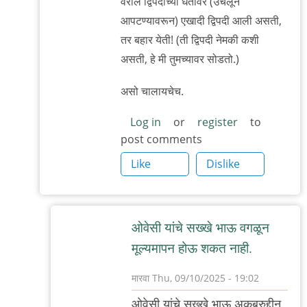
वरील द्विपदीच्या धर्तीवर (उचलून
आपटण्यावरून) एखादी द्विपदी आली ‌असती,
तर बहार येती! (ती द्विपदी नेमकी कशी
असती, हे मी तुमच्यावर सोडतो.)
असो चालायचेच.
Log in
or
register
to
post comments
Like
Dislike
ओवेसी यांचे सख्खे भाऊ वगळून
मूल्यमापन होऊ शकत नाही.
मारवा
Thu, 09/10/2025 - 19:02
In
ओवेसी यांचे सख्खे भाऊ अकबरुद्दीन