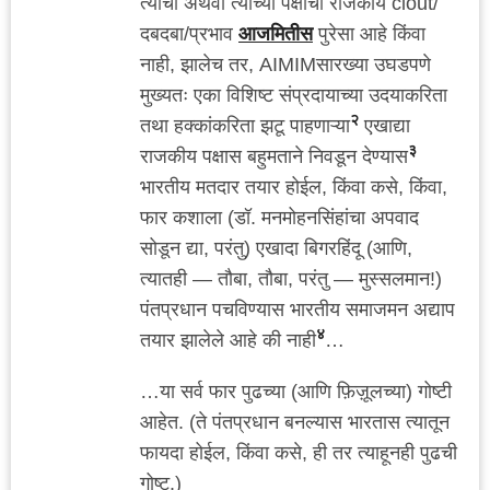
त्यांचा अथवा त्यांच्या पक्षाचा राजकीय clout/
दबदबा/प्रभाव
आजमितीस
पुरेसा आहे किंवा
नाही, झालेच तर, AIMIMसारख्या उघडपणे
मुख्यतः एका विशिष्ट संप्रदायाच्या उदयाकरिता
२
तथा हक्कांकरिता झटू पाहणाऱ्या
एखाद्या
३
राजकीय पक्षास बहुमताने निवडून देण्यास
भारतीय मतदार तयार होईल, किंवा कसे, किंवा,
फार कशाला (डॉ. मनमोहनसिंहांचा अपवाद
सोडून द्या, परंतु) एखादा बिगरहिंदू (आणि,
त्यातही — तौबा, तौबा, परंतु — मुस्सलमान!)
पंतप्रधान पचविण्यास भारतीय समाजमन अद्याप
४
तयार झालेले आहे की नाही
…
…या सर्व फार पुढच्या (आणि फ़िज़ूलच्या) गोष्टी
आहेत. (ते पंतप्रधान बनल्यास भारतास त्यातून
फायदा होईल, किंवा कसे, ही तर त्याहूनही पुढची
गोष्ट.)