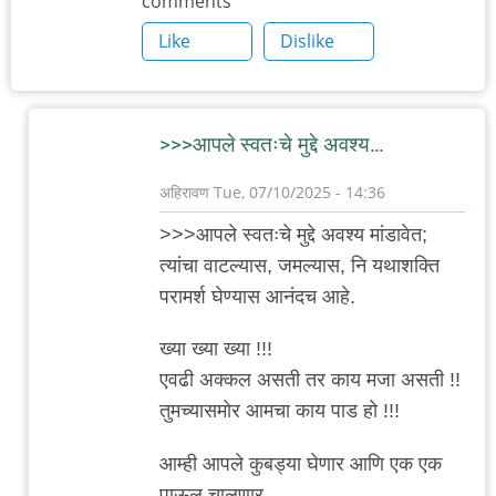
comments
Like
Dislike
>>>आपले स्वतःचे मुद्दे अवश्य…
अहिरावण
Tue, 07/10/2025 - 14:36
In
>>>आपले स्वतःचे मुद्दे अवश्य मांडावेत;
reply
त्यांचा वाटल्यास, जमल्यास, नि यथाशक्ति
to
परामर्श घेण्यास आनंदच आहे.
उपयोग
काय?
ख्या ख्या ख्या !!!
by
एवढी अक्कल असती तर काय मजा असती !!
'न'वी
तुमच्यासमोर आमचा काय पाड हो !!!
बाजू
आम्ही आपले कुबड्या घेणार आणि एक एक
पाऊल चालणार..