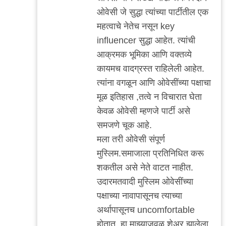
reply
ओवेसी जे सुद्धा त्यांच्या पार्टीतील एक
to
महत्वाचे नेतेच नसून key
हम्म्म्म्म्…
influencer सुद्धा आहेत. त्यांची
Not
आक्रमक भूमिका आणि वक्तव्ये
bad!
कायमच वादग्रस्त राहिलेली आहेत.
by
त्यांना वगळून आणि ओवेसींच्या पक्षाचा
'न'वी
मूळ इतिहास ,तत्वे न विचारात घेता
बाजू
केवळ ओवेसी म्हणजे पार्टी असे
समजणे चूक आहे.
मला तरी ओवेसी संपूर्ण
मुस्लिम.समाजाला प्रतिनिधित करू
शकतील असे नेते वाटत नाहीत.
उदारमतवादी मुस्लिम ओवेसींच्या
पक्षाच्या नावापासूनच त्याच्या
अर्थापासूनच uncomfortable
होतात. हा माझ्याजवळ शेअर झालेला