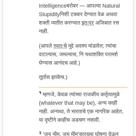
—
Intelligenceबरोबर
आपल्या Natural
Stupidityनिशी टक्कर देण्यात वेळ अथवा
शक्ती व्यतीत करण्यात
इतःपर
अजिबात रस
नाही.
त्यांचा
(आपले
स्वतःचे
मुद्दे अवश्य मांडावेत;
वाटल्यास, जमल्यास, नि यथाशक्ति परामर्श
घेण्यास आनंदच आहे.)
तूर्तास इतकेच.)
१
म्हणजे, केवळ त्यांच्या राजकीय कर्तृत्वामुळे
(whatever that may be), अन्य काही
नाही. अन्यथा, ते भारताचे एक नागरिक आहेत,
या दृष्टीने काहीच अडचण नसावी.
२
‘जय भीम, जय मीम’सारख्या घोषणा देऊन