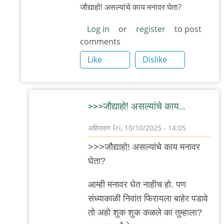
जौद्याहो! असल्यांचे काय मनावर घेता?
Log in
or
register
to post
comments
Like
Dislike
>>>जौद्याहो! असल्यांचे काय…
अहिरावण
Fri, 10/10/2025 - 14:05
In
>>>जौद्याहो! असल्यांचे काय मनावर
reply
घेता?
to
…
आम्ही मनावर घेत नाहीच हो. पण
by
संध्याकाळी निवांत फिरायला बाहेर पडावे
'न'वी
तो अहो शुक शुक कळले का तुम्हाला?