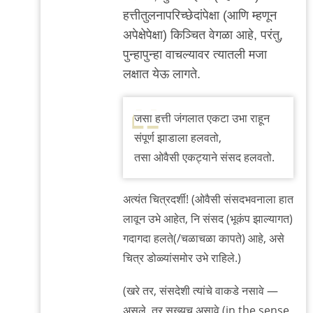
reply
हत्तीतुलनापरिच्छेदांपेक्षा (आणि म्हणून
to
अपेक्षेपेक्षा) किञ्चित वेगळा आहे, परंतु,
हत्ती
पुन्हापुन्हा वाचल्यावर त्यातली मजा
by
लक्षात येऊ लागते.
त्यागमूर्ती
हत्ती
जसा हत्ती जंगलात एकटा उभा राहून
संपूर्ण झाडाला हलवतो,
तसा ओवैसी एकट्याने संसद हलवतो.
अत्यंत चित्रदर्शी! (ओवैसी संसदभवनाला हात
लावून उभे आहेत, नि संसद (भूकंप झाल्यागत)
गदागदा हलते(/चळाचळा कापते) आहे, असे
चित्र डोळ्यांसमोर उभे राहिले.)
(खरे तर, संसदेशी त्यांचे वाकडे नसावे —
असले, तर सख्यच असावे (in the sense