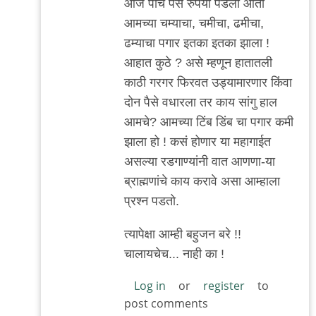
बाजू
आज पाच पैसे रुपया पडला आता
आमच्या चम्याचा, चमीचा, ढमीचा,
ढम्याचा पगार इतका इतका झाला !
आहात कुठे ? असे म्हणून हातातली
काठी गरगर फिरवत उड्यामारणार किंवा
दोन पैसे वधारला तर काय सांगु हाल
आमचे? आमच्या टिंब डिंब चा पगार कमी
झाला हो ! कसं होणार या महागाईत
असल्या रडगाण्यांनी वात आणणा-या
ब्राह्मणांचे काय करावे असा आम्हाला
प्रश्न पडतो.
त्यापेक्षा आम्ही बहुजन बरे !!
चालायचेच... नाही का !
Log in
or
register
to
post comments