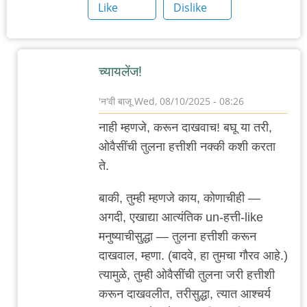
Like
Dislike
च्यायलेंज!
'न'वी बाजू
Wed, 08/10/2025 - 08:26
In
नाही म्हणजे, करून दाखवाच! बघू या तरी,
reply
ओवैसींची तुलना हत्तीशी नक्की कशी करता
to
ते.
छान
लेख
बाकी, तुम्ही म्हणजे काय, कोणाचीही —
by
अगदी, एखाद्या आत्यंतिक un-हत्ती-like
त्यागमूर्ती
मनुष्याचीसु्द्धा — तुलना हत्तीशी करून
हत्ती
दाखवाल, म्हणा. (बादवे, हा तुमचा गौरव आहे.)
त्यामुळे, तुम्ही ओवैसींची तुलना जरी हत्तीशी
करून दाखवलीत, तरीसुद्धा, त्यात आश्चर्य