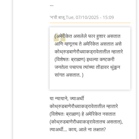
…
'न'वी बाजू
Tue, 07/10/2025 - 15:09
In
reply
(अमेरीकेत असलेले फार हुशार असतात
to
आणि म्हणूनच ते अमेरिकेत असतात असे
>>>आपले
कोथ्रुडबाणेरौधवाकड्रावेतातील म्हातारे
(विशेषतः ब्राह्मण) इथल्या कष्टकरी
स्वतःचे
जनतेला पचापच त्यांच्या तोंडावर थुंकून
मुद्दे
सांगत असतात. )
अवश्य…
by
अहिरावण
या न्यायाने, ज्याअर्थी
कोथ्रुडबाणेरौधवाकड्रावेतातील म्हातारे
(विशेषतः ब्राह्मण) हे अमेरिकेत नसतात
(कोथ्रुडबाणेरौधवाकड्रावेतातच असतात),
त्याअर्थी… काय, आले ना लक्षात?