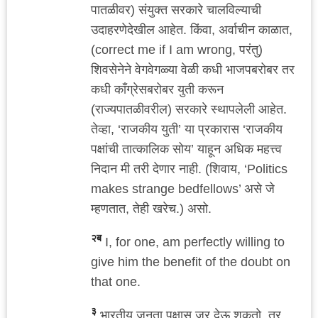
पातळीवर) संयुक्त सरकारे चालविल्याची
उदाहरणेदेखील आहेत. किंवा, अर्वाचीन काळात,
(correct me if I am wrong, परंतु)
शिवसेनेने वेगवेगळ्या वेळी कधी भाजपबरोबर तर
कधी काँग्रेसबरोबर युती करून
(राज्यपातळीवरील) सरकारे स्थापलेली आहेत.
तेव्हा, ‘राजकीय युती’ या प्रकारास ‘राजकीय
पक्षांची तात्कालिक सोय’ याहून अधिक महत्त्व
निदान मी तरी देणार नाही. (शिवाय, ‘Politics
makes strange bedfellows’ असे जे
म्हणतात, तेही खरेच.) असो.
२ब
I, for one, am perfectly willing to
give him the benefit of the doubt on
that one.
३
भारतीय जनता पक्षास जर देऊ शकतो, तर