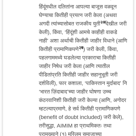
हिंदूंमधील दलितांना आपल्या बाजूस वळवून
घेण्याचा कितीही प्रयत्न जरी केला (अथवा
२अ
अगदी त्यांच्यासोबत राजकीय युती
देखील जरी
केली), किंवा, ‘हिंदूंशी आमचे काहीही वाकडे
नाही’ अशा अर्थाची कितीही जाहीर विधाने (आणि
२ब
कितीही प्रामाणिकपणे
) जरी केली, किंवा,
पहलगाममध्ये घडलेल्या प्रकाराचा कितीही
जाहीर निषेध जरी केला (आणि त्यातील
पीडितांप्रति कितीही जाहीर सहानुभूती जरी
दर्शविली), फार कशाला, ‘पाकिस्तान मुर्दाबाद’ नि
‘भारत ज़िंदाबाद’च्या जाहीर घोषणा उच्च
कंठरवानिशी कितीही जरी केल्या (आणि, अगोदर
म्हटल्याप्रमाणे, हे सर्व कितीही प्रामाणिकपणे
(benefit of doubt included) जरी केले),
तरीसुद्धा, AIMIM हा प्राथमिकतः तथा
प्रामुख्याने (१) मुस्लिम समाजाच्या