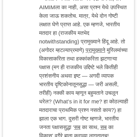
AIMIMला का नाही, असा प्रश्न येथे उपस्थित
केला जाऊ शकतोच. मात्र, येथे दोन गोष्टी
लक्षात घेणे प्राप्त आहे. एक म्हणजे, भारतीय
मतदार हा (राजकीय मतभेद
notwithstanding) प्रामुख्याने हिंदू आहे. तो
(अगोदर म्हटल्याप्रमाणे)
प्रामुख्याने
मुस्लिमांच्या
विकासाकरिता तथा हक्कांकरिता झटणाऱ्या
पक्षास (मग ही राजकीय उद्दिष्टे भले कितीही
प्रशंसनीय अथवा इष्ट — अगदी व्यापक
भारतीय दृष्टिकोनातूनसुद्धा — जरी असली,
तरीही) नक्की काय म्हणून बहुमताने उचलून
धरेल? (What’s in it for me? हा कोठल्याही
मतदाराचा प्राथमिक प्रश्न नसतो काय?) हा
झाला एक भाग. दुसरी गोष्ट म्हणजे, भारतीय
जनता पक्षाससुद्धा ‘
सब
का साथ,
सब
का
विकास’ वगैरे बाता कराव्या लागतातच!