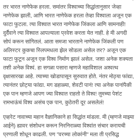
तर भारत नाणेफेक हरला. समांतर विश्वाच्या सिद्धांतानुसार जेव्हा
नाणेफेक झाली, आणि भारत नाणेफेक हरला तेव्हा विश्वाला अजून एक
फाटा फुटला. त्या विश्वात भारत नाणेफेक जिंकला आणि सामनाही!
दुर्दैवाने त्या विश्वात आपल्याला प्रवेश करता येत नाही. हे मी अगदी
सोपं करून सांगितलं. आता समजा भारताने नाणेफेक जिंकली पण
अलिस्टर कुकचा स्लिपमधला झेल सोडला असेल तर? अजून एक
फाटा फुटून अजून एक विश्व निर्माण झालं असेल. जशा अनेक शक्यता
तशी अनेक विश्वं. हा सगळा पसारा म्हणजे महाविशाल अश्वत्थ
वृक्षासारखा आहे. त्याच्या खोडापासून सुरुवात होते. नंतर मोठ्या फांद्या,
त्यानंतर छोट्या फांद्या. मग डहाळ्या, शेवटी पानं! त्या अनेक पानांपैकी
एक पान म्हणजे आपण ज्या विश्वात राहतो ते विश्व! तुमच्या पेशंट
रामभाऊंचं विश्व असंच एक पान, कुठेतरी दूर असलेलं!
एव्हरेट नावाच्या महान वैज्ञानिकाने हा सिद्धांत मांडला. मी (म्हणजे माझ्या
आईने) ह्यावर संशोधन करून निरनिराळ्या विश्वांत संचार करायची
प्रणाली शोधून काढली. पण "वरच्या लोकांनी" मला ती प्रसिद्ध