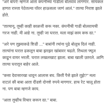
"अरे बापरे! म्हणजे आता कंपनीच्या गाडीला बोलवावं लागणार. सायकल
हाणत रास्ता पेठेतल्या पॉवर हाऊसला जाणं आलं." तात्या निराश झाले
होते.
"तात्यानू, तुम्ही काही काळजी करू नका. कंपनीची गाडी बोलवायची
गरज नाही. मी आहे ना. तुम्ही जा घरात. मला माझं काम करू द्या."
"अरे पण तुझ्याकडे शिडी ..." बाबांनी त्यांना पुढे बोलूच दिलं नाही.
तात्यांना घरात ढकलून बाबा झरझर खांबावर चढले. तिथला फ्यूज
काढून वायर भरली. घरात लखलखाट झाला. बाबा खाली उतरले. आणि
तात्या घरातून बाहेर आले.
"कसा देवासारखा धावून आलास बघ. किती पैसे झाले तुझे?" मला
वाटलं की बाबा आता दीडशे दोनशे रुपये मागणार. हाच रेट चालू होता
ना. पण बाबा म्हणजे काय.
"आता तुम्हीच विचार करून द्या." बाबा.