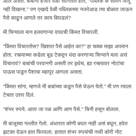
आले असते. बाबांनी हजार वेळा सांगितलं होतं, "पब्लिक के सामने जादू
नही दिखाना." पण एखादे वेळी पब्लिकच्या नजरेआड त्या बोळात जाऊन
पैसे काढून आणले तर काय बिघडलं?
मी चिन्याला मान हलवणाऱ्या वाघाची किंमत विचारली.
"किंमत विचारतोस? खिशात पैसे आहेत का?" हा चक्क माझा अपमान
होता. रस्त्याच्या कडेला बूड टेकवून धंदा करणाऱ्या चिन्याने मला असं
विचारावं? बाबांची परवानगी असती तर इथेच, ह्या रस्त्यावर नोटांचा
पाऊस पाडून पैशाचा महापूर आणला असता.
"किंमत सांगा, म्हणजे मी बाबांच्या कडून पैसे घेऊन येतो." मी पण त्याला
टेचात उत्तर दिलं.
"शंभर रुपये. आता जा पळ आणि आण पैसे." चिनी हसून बोलला.
मी बाजूच्या गल्लीत गेलो. अंधारात कोणी बघत नाही असं बघून, हवेत
झटका देऊन हात फिरवला. हातात शंभर रुपयांची नव्वी कोरी नोट