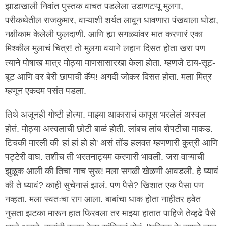
झाडाखाली निवांत पुस्तक वाचत पडलेला उडाणटप्पू मुलगा,
परीकथेतील राजकुमार, वाऱ्याशी शर्यत लावून धावणारा पंखवाला घोडा,
नक्षीकाम केलेली फुलदाणी. आणि ह्या सगळ्यांवर मात करणारं एका
मिश्कील मुलाचं चित्र! तो मुलगा वयाने लहान दिसत होता खरा पण
त्याने पोषाख मात्र मोठ्या माणसासारखा केला होता. म्हणजे टाय-सूट-
बूट आणि वर बेरी छापाची कॅप! अगदी जोकर दिसत होता. मला मित्र
म्हणून एकदम पसंत पडला.
तिथे अजूनही गोष्टी होत्या. माझ्या आकाराचं कापूस भरलेलं अस्वल
होतं. मोठ्या अस्वलाची छोटी बाळं होती. लांबच लांब शेपटीचा माकड.
टिचकी मारली की 'हां हां हो हो' असं तोंड हलवत म्हणणारी कुत्री आणि
पट्टेरी वाघ. तशीच ती भरतनाट्यम करणारी भावली. जरा वाऱ्याची
झुळूक आली की तिचा नाच सुरू! मला सगळी खेळणी आवडली. हे घ्यावं
की ते घ्यावं? काही सुचेनासं झालं. पण पैसे? खिशात एक पैसा पण
नव्हता. मला स्वतःचा राग आला. बाबांचा धाक होता नाहीतर हवेत
नुसता झटका मारून हात फिरवला तर माझ्या हातात पाहिजे तेव्हढे पैसे