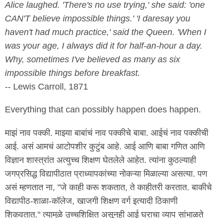
Alice laughed. 'There's no use trying,' she said: 'one
CAN'T believe impossible things.' 'I daresay you
haven't had much practice,' said the Queen. 'When I
was your age, I always did it for half-an-hour a day.
Why, sometimes I've believed as many as six
impossible things before breakfast.
-- Lewis Carroll, 1871
Everything that can possibly happen does happen.
माझं नाव पक्की. माझ्या बाबांचं नाव पक्कीचे बाबा. आईचं नाव पक्कीची
आई. असं आमचं आटोपशीर कुटुंब आहे. आई आणि बाबा गणित आणि
विज्ञान शास्त्रांत अत्युच्च शिक्षण घेतलेले आहेत. त्यांना कुठल्याही
जगप्रसिद्ध विद्यापीठात प्राध्यापकांच्या नोकऱ्या मिळाल्या असत्या. पण
असं म्हणतात ना, "जे काही करू शकतात, ते काहीतरी करतात. बाकीचे
विद्यापीठ-शाळा-कॉलेज, खाजगी शिक्षण वर्ग इत्यादी ठिकाणी
शिकवतात." त्यामुळे उच्चशिक्षित असूनही आई घराचा व्याप सांभाळते