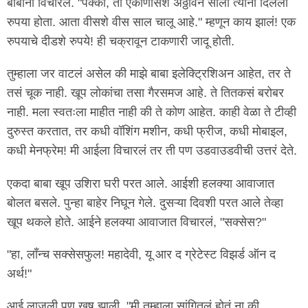
बाबांना विचारलं. "पक्की, तो एकोणीसशे अठ्ठावन साली त्यांनी दिलेला
रुपया होता. आता वीसशे वीस साल चालू आहे." म्हणून काय झालं! एक
रुपयाचे दीडशे रुपये! ही चक्रावून टाकणारी जादू होती.
तुम्हाला जर वाटलं असेल की माझे बाबा इलेक्ट्रिशिअन आहेत, तर ते
तसं चूक नाही. खूप लोकांचा तसा गैरसमज आहे. ते तितकसं बरोबर
नाही. मला स्वतःला माहीत नाही की ते कोण आहेत. काही वेळा ते टीव्ही
दुरुस्त करतात, तर कधी वॉशिंग मशीन, कधी फ्रीज, कधी मोबाइल,
कधी मेनफ्रेम! मी आईला विचारलं तर ती पण उडवाउडवीची उत्तरं देते.
एकदा बाबा खूप उशिरा घरी परत आले. आईशी हलक्या आवाजात
बोलत बसले. पुन्हा बाहेर निघून गेले. दुसऱ्या दिवशी परत आले तेव्हा
खूप थकले होते. आईने हलक्या आवाजात विचारलं, "सक्सेस?"
"हा, लॉंन्च सक्सेसफुल! महादेवी, यू आर द ग्रेटेस्ट विझर्ड ऑन द
अर्थ!"
आई लाजली पण खूष झाली. "मी तुम्हाला सांगितलं होतं ना की