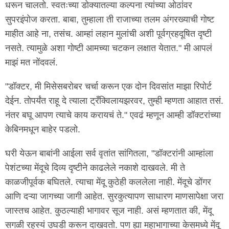
धरून चालतो. स्वतःच्या डोक्यातल्या कल्पना त्यांच्या ओठांवर
सुपरइंपोज करता. बाबा, तुम्हाला ती राजाच्या तलम अंगरख्याची गोष्ट
माहीत आहे ना, तसंच. आम्हां लहान मुलांची अशी पूर्वग्रहदूषित दृष्टी
नसते. त्यामुळे अशा गोष्टी आमच्या चटकन लक्षात येतात." मी आपलं
माझं मत नोंदवलं.
"डॉक्टर, मी मिसेसबरोबर चर्चा करून एक दोन दिवसांत माझा रिपोर्ट
देईन. तोपर्यंत राहू दे त्याला ट्रँक्विलायझरवर, तुम्ही म्हणता आहात तसं.
नंतर बघू आपण त्याचे काय करायचं ते." एवढं म्हणून आम्ही डॉक्टरांच्या
केबिनमधून बाहेर पडलो.
घरी येऊन बाबांनी आईला सर्व वृतांत सांगितला, "डॉक्टरांनी आम्हांला
पेशंटच्या मेंदूचे दिव्य दृष्टीने काढलेले नकाशे दाखवले. मी ते
काळजीपूर्वक बघितले. त्याचा मेंदू कुठेही कललेला नाही. मेंदूचे डोंगर
आणि दऱ्या जागच्या जागी आहेत. सुरकुत्यापण साधारण माणसापेक्षा जरा
जास्तच आहेत. कुठल्याही भागावर सूज नाही. असं म्हणतात की, मेंदू
सगळी रहस्यं उघडी करून दाखवतो. पण ह्या महाभागाच्या केसमध्ये मेंदू