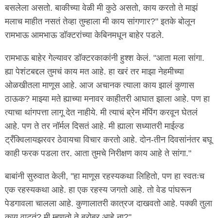
बसलेला असतो. बाकीच्या वेळी मी कुठे असतो, काय करतो ते माझं
मलाच माहीत नसतं तेव्हा तुम्हाला मी काय सांगणार?" इतके बोलून
रामभाऊ आमभाऊ डॉक्टरांच्या केबिनमधून बाहेर पडले.
रामभाऊ बाहेर गेल्यावर डॉक्टरकाकांनी हुश्श केलं. "आता मला सांगा.
ह्या पेशंटबद्दल तुमचं काय मत आहे. हा खरं तर माझा नेहमीच्या
ओळखीतला माणूस आहे. आज अचानक त्याला काय झालं कुणास
ठाऊक? माझ्या मते ह्याच्या मनावर काहीतरी आघात झाला आहे. पण हा
त्याचा थांगपत्ता लागू देत नाहीये. मी त्याचं ब्रेन मॅपिंग करवून घेतलं
आहे. पण ते तर नॉर्मल दिसतं आहे. मी ह्याला सध्यातरी माईल्ड
ट्रँक्विलायझरवर ठेवायचा विचार करतो आहे. दोन-तीन दिवसांनंतर बघू
काही फरक पडला तर. आता तुमचे निरीक्षण काय आहे ते सांगा."
बाबांनी सुरुवात केली, "हा माणूस रहस्यकथा लिहितो, पण हा स्वतःच
एक रहस्यकथा आहे. हा एक रहस्य जगतो आहे. तो वेड पांघरून
पेडगावला चालला आहे. कुणालातरी कात्रज दाखवतो आहे. पक्की तुला
काय वाटतं? मी म्हणतो ते बरोबर आहे ना?"