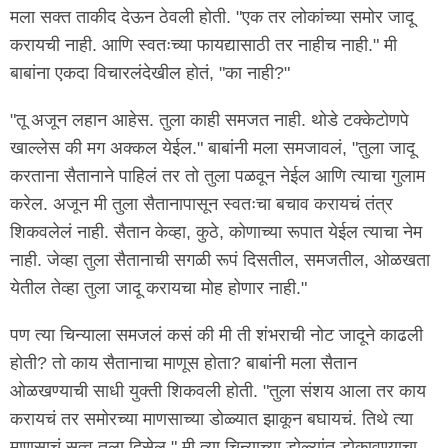
मला सक्त ताकीद देऊन ठेवली होती. "एक तर लोकांच्या समोर जादू
करायची नाही. आणि स्वतःच्या फायद्यासाठी तर नाहीच नाही." मी
बाबांना एकदा विचारलंदेखील होतं, "का नाही?"
"तू अजून लहान आहेस. तुला काही समजत नाही. थोडे टक्केटोणपे
खाल्लेस की मग अक्कल येईल." बाबांनी मला समजावलं, "तुला जादू
करताना सैतानाने पाहिलं तर तो तुला पळवून नेईल आणि त्याचा गुलाम
करेल. अजून मी तुला सैतानापासून स्वतःचा बचाव करायचं तंत्र
शिकवलेलं नाही. सैतान केव्हा, कुठे, कोणाच्या रूपात येईल त्याचा नेम
नाही. जेव्हा तुला सैतानाची सगळी रूपं दिसतील, समजतील, ओळखता
येतील तेव्हा तुला जादू करायचा मोह होणार नाही."
पण त्या चिन्याला समजलं कसं की मी ती शंभराची नोट जादूने काढली
होती? तो काय सैतानाचा माणूस होता? बाबांनी मला सैतान
ओळखण्याची साधी युक्ती शिकवली होती. "तुला संशय आला तर काय
करायचं तर समोरच्या माणसाच्या डोळ्यात झाकून बघायचं. तिथे त्या
माणसाचं सत्व तुला दिसेल." मी त्या चिन्याच्या डोळ्यांत डोकावण्याचा