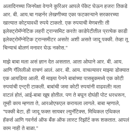
अलादिनच्या जिनपेक्षा वेगाने कुरिअर आपले पॅकेट घेऊन हजर! तिकडे
आर. बी. आय.चा गव्हर्नर लेखणीच्या एका फटकाऱ्याने सरकारच्या
खात्यात कोट्यावधी रुपये टाकतो. एक रुपयाची मेणबत्ती! ती
इलेक्ट्रोमॅग्नेटिक लहरी ट्रान्समिट करते! काडेपेटीतील प्रत्येक काडी
इलेक्ट्रोमॅग्नेटिक ट्रान्समीटर असते! अशी असते जादू पक्की. तेव्हा तू
चिन्याचं बोलणं मनावर घेऊ नकोस."
माझे बाबा मला असं ज्ञान देत असतात. आता ओघाने आर. बी. आय.
आणि गॅलिलीओ वाचणं आलं. आर. बी. आय. वाचल्यावर माझ्या डोक्यात
एक आयडिया आली. मी माझ्या पेनने बाबांच्या पासबुकमध्ये एक कोटी
रुपयांची एन्ट्री टाकली. बाबांची जमा कोटी रुपयांनी वाढवली! मला
वाटलं होतं, आई-बाबा खूष होतील. पण ते बघून दोघंही पोट धरधरून,
तुम्ही काय म्हणता ते, आरओएफएल करायला लागले. बाबा म्हणाले,
"पक्की बेटा, ही जादू फक्त सायबर ल्युनॅटिक्स, मिथिकल एथिकल
हॅकर्स आणि गवर्नर्स ऑफ बँक ऑफ लास्ट रिझॉर्ट करू शकतात. आपलं
काम नाही ते बाळा."