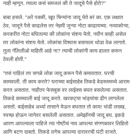
नाही म्हणून. त्याला कसं समजलं की ते जादूचे पैसे होते?"
बाबा हसले. "अरे पक्की, खूप चिन्यांना जादू येते बरं का. एक लक्षात
ठेव, जादूने पैसे काढलेस तर नेहमी जुन्या नोटा काढायच्या. नव्याकोऱ्या,
करकरीत नोटा बघितल्या की लोकांना संशय येतो. नवीन काही असेल
तर लोकांना संशय येतो. लोकांचा विश्वास बसायला थोडा वेळ लागतो.
तुला गॅलिलीओ माहिती आहे ना? त्याची लोकांनी काय हालत करून
ठेवली होती."
"तसं पाहिलं तर सगळे लोक जादू करून पैसे कमावतात. घरची
कामवाली. ती काय करते? घराच्या बाईसाहेब तिकडे बेडरूममध्ये आराम
करत असतात. नाहीतर फेसबुक वर लाईक्स बघत बसलेल्या असतात.
तिकडे कामवाली बाई जादू करते. खरकट्या भांड्यांचा ढीग लागलेला
असतो. बाईसाहेब अर्ध्या तासाने येऊन बघतात तो काय! भांडी लख्ख,
स्वच्छ होऊन जागेवर बसलेली असतात. अमेझॉनची जादू बघ. इकडे
आपण आपल्याला पाहिजे त्या गोष्टीचं नाव आपल्या संगणकावर लिहितो
आणि बटण दाबतो. तिकडे लगेच आपल्या दारावरची घंटी वाजते.