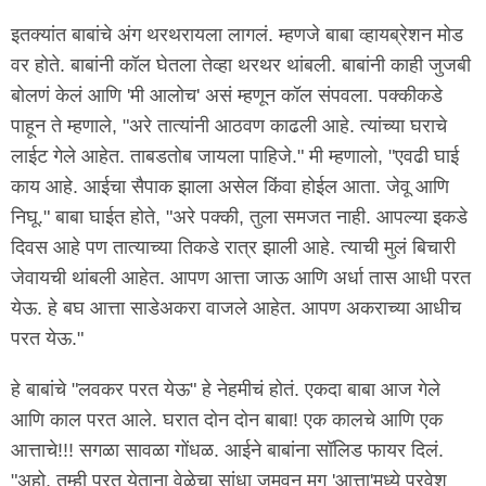
इतक्यांत बाबांचे अंग थरथरायला लागलं. म्हणजे बाबा व्हायब्रेशन मोड
वर होते. बाबांनी कॉल घेतला तेव्हा थरथर थांबली. बाबांनी काही जुजबी
बोलणं केलं आणि 'मी आलोच' असं म्हणून कॉल संपवला. पक्कीकडे
पाहून ते म्हणाले, "अरे तात्यांनी आठवण काढली आहे. त्यांच्या घराचे
लाईट गेले आहेत. ताबडतोब जायला पाहिजे." मी म्हणालो, "एवढी घाई
काय आहे. आईचा सैपाक झाला असेल किंवा होईल आता. जेवू आणि
निघू." बाबा घाईत होते, "अरे पक्की, तुला समजत नाही. आपल्या इकडे
दिवस आहे पण तात्याच्या तिकडे रात्र झाली आहे. त्याची मुलं बिचारी
जेवायची थांबली आहेत. आपण आत्ता जाऊ आणि अर्धा तास आधी परत
येऊ. हे बघ आत्ता साडेअकरा वाजले आहेत. आपण अकराच्या आधीच
परत येऊ."
हे बाबांचे "लवकर परत येऊ" हे नेहमीचं होतं. एकदा बाबा आज गेले
आणि काल परत आले. घरात दोन दोन बाबा! एक कालचे आणि एक
आत्ताचे!!! सगळा सावळा गोंधळ. आईने बाबांना सॉलिड फायर दिलं.
"अहो, तुम्ही परत येताना वेळेचा सांधा जमवून मग 'आत्ता'मध्ये प्रवेश