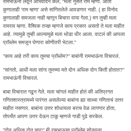
रामभाऊंनी लवून अभिवादन केले, "मला नुसते राम म्हणा. आता
कुणालाही 'राम म्हणा' असे सांगितलेले आवडणार नाही. ( हा विनोद
कुणालाही समजला नाही म्हणून बिचारा वाया गेला.) मग तुम्ही मला
रामराव म्हणा. वैश्विक तज्ज्ञ म्हणजे काय प्रकार असतो ते मला माहीत
आहे. त्यामुळे तुम्ही आल्यामुळे मला थोडा धीर आला. वाटलं की आपला
प्रॉब्लेम समजून घेणारा कोणीतरी भेटला."
"काय आहे तरी काय तुमचा प्रॉब्लेम?" बाबांनी रामभाऊंना विचारलं.
"सांगतो, आधी मला सांगा तुमच्या मते दोन अधिक दोन किती होतात?"
रामभाऊंनी विचारलं.
बाबा विचारात गढून गेले. मला चांगलं माहीत होतं की अतिप्रगत
गणितशास्त्रामध्ये पारंगत असलेल्या बाबांना ह्या साध्या गणिताचं उत्तर
माहीत नसणार. बाबांना उत्तर शोधायला बराच वेळ लागणार होता,
तोपर्यंत आपण उत्तर देऊन टाकू म्हणजे गाडी पुढे सरकेल.
"दोन अधिक दोन चार!" मी रामभाऊचा प्रॉब्लेम सोडवला.