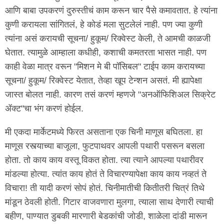
आणि बाबा उपकरणं दुरुस्तीचं काम करून चार पैसे कमावतात. हे त्यांना
कुणी करायला सांगितलं, हे कोडं मला सुटलेलं नाही. पण ज्या कुणी
त्यांना असं करायची सूचना/ हुकूम/ रिक्वेस्ट केली, ते आमची काळजी
घेतात. त्यामुळे आम्हाला कधीही, कशाची कमतरता भासत नाही. पण
काही वेळा मात्र वरून "मिशन मे बी पॉसिबल" टाईप काम करायच्या
सूचना/ हुकूम/ रिक्वेस्ट येतात, तेव्हा खूप टेन्शन असतं. मी ह्यापेक्षा
जास्त बोलत नाही. कारण तसं करणं म्हणजे "अनऑफिशिअल सिक्रेट
ॲक्ट"चा भंग करणं होईल.
मी एकदा मार्केटमध्ये फिरत असताना एक चिनी माणूस बघितला. हा
माणूस रस्त्याच्या बाजूला, फुटपाथवर आपली पथारी पसरून बसला
होता. तो काय काय वस्तू विकत होता. त्या त्याने आपल्या पथारीवर
मांडल्या होत्या. त्यांत काय होतं ते विचारण्यापेक्षा काय काय नव्हतं ते
विचारा! ती यादी करणं सोपं होतं. चिनीमातीची कितीतरी चित्रं तिथे
मांडून ठेवली होती. गिटार वाजवणारा मुलगा, त्याला साथ देणारी त्याची
बहीण, पाण्यात डुबकी मारणारी बेडकांची जोडी, शाळेला दांडी मारून