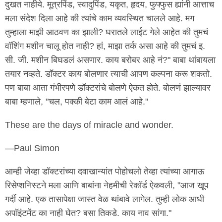
दुखत नाहीये. मूत्रपिंड, स्वादुपिंड, यकृत, हृदय, फुफ्फुस ह्यांनी आत्ताच
मला संदेश दिला आहे की त्यांचे काम व्यवस्थित चालले आहे. मग
तुम्हाला माझी आठवण का झाली? घरातले लाईट गेले आहेत की तुमचं
वॉशिंग मशीन चालू होत नाही? हां, माझा तर्क असा आहे की तुमचं इ.
सी. जी. मशीन बिघडलं असणार. काय बरोबर आहे नं?" बाबा थांबायला
तयार नव्हते. डॉक्टर काय बोलणार त्याची आपण कल्पना करू शकतो.
पण बाबा आता गंभीरपणे डॉक्टरांचे बोलणे ऐकत होते. बोलणं झाल्यावर
बाबा म्हणाले, "चल, पक्की बेटा काम आलं आहे."
These are the days of miracle and wonder.
—Paul Simon
आम्ही जेव्हा डॉक्टरांच्या दवाखान्यांत पोहोचलो तेव्हा त्यांच्या आगाऊ
रिसेप्शनिस्टने मला आणि बाबांना नेहमीची रेकॉर्ड ऐकवली, "आज खूप
गर्दी आहे. एक तासापेक्षा जास्त वेळ थांबावे लागेल. तुम्ही लोक आधी
अपॉइंटमेंट का नाही घेत? बसा तिकडे. काय नाव सांगा."