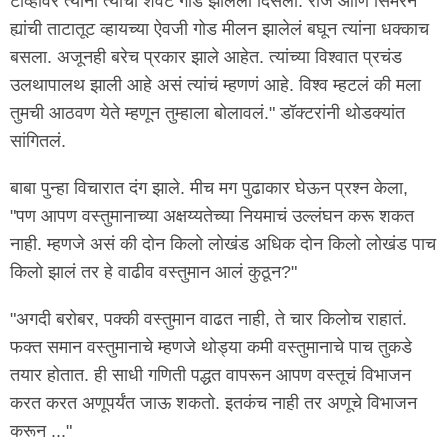
टीव्हीवर त्यांना त्याचा शेवट गोड झालेला दिसला. राज आणि सिमरन
ह्यांची ताटातूट व्हायच्या ऐवजी गोड मीलन झालेलं बघून त्यांना धक्काच
बसला. अजूनही बरेच प्रकार झाले आहेत. त्यांच्या विश्वात प्रचंड
उलथापालथ झाली आहे असं त्यांचं म्हणणं आहे. विश्व म्हटलं की मला
तुमची आठवण येते म्हणून तुम्हाला बोलावलं." डॉक्टरांनी थोडक्यांत
सांगितलं.
बाबा पुन्हा विचारात दंग झाले. मीच मग पुढाकार घेऊन प्रश्न केला,
"पण आपण वस्तुमानाच्या अक्षय्यतेच्या नियमाचं उल्लंघन करू शकत
नाही. म्हणजे असं की दोन किलो लोखंड अधिक दोन किलो लोखंड पाच
किलो झालं तर हे वाढीव वस्तुमान आलं कुठून?"
"अगदी बरोबर, पक्की वस्तुमान वाढत नाही, ते चार किलोच राहातं.
फक्त समान वस्तुमानाचे म्हणजे थोड्या कमी वस्तुमानाचे पाच तुकडे
तयार होतात. ही साधी गणिती पद्धत वापरून आपण वस्तूचं विभाजन
करत करत अणूपर्यंत जाऊ शकतो. इतकंच नाही तर अणूचे विभाजन
करून ..."