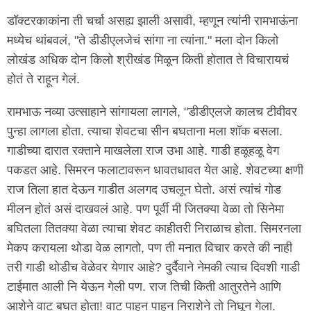
डॉक्टरकाकांना ती चर्चा असह्य झाली असावी, म्हणून त्यांनी रामभाऊंना
मध्येच थांबवलं, "ते डीडीएलजेचं सांगा ना त्यांना." मला दोन किलो
लोखंड अधिक दोन किलो श्रीखंड मिळून किती होतात ते विचारायचं
होतं ते राहून गेलं.
रामभाऊ नव्या उत्साहाने सांगायला लागले, "डीडीएलजे कालच टीवीवर
पुन्हा लागला होता. त्याचा शेवटचा सीन बघताना मला शॉक बसला.
गाडीच्या दारात रक्ताने माखलेला राज उभा आहे. गाडी हळूहळू वेग
पकडत आहे. सिमरन फलाटावरून धावतधावत येत आहे. शेवटच्या क्षणी
राज तिला हात देऊन गाडीत अलगद उचलून घेतो. असं त्यांचं गोड
मीलन होतं असं दाखवलं आहे. पण पूर्वी मी जितक्या वेळा तो सिनेमा
बघितला तितक्या वेळा त्याचा शेवट काहीतरी निराळाच होता. सिमरनला
मेकप करायला थोडा वेळ लागतो, पण ती मनात विचार करते की नाही
तरी गाडी थोडीच वेळेवर येणार आहे? दुर्दैवाने नेमकी त्याच दिवशी गाडी
टाईमात आली नि येऊन गेली पण. राज तिची किती आतुरतेने आणि
आशेने वाट बघत होता! वाट पाहून पाहून निराशेने तो निघून गेला.