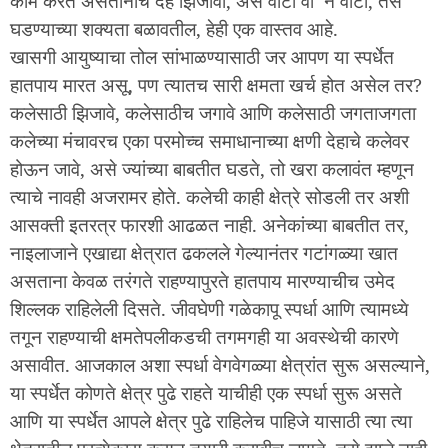
काम करत असतानाच देह झिजावा, असे वाटो वा न वाटो, तसे
घडण्याच्या शक्यता बळावतील, हेही एक वास्तव आहे.
खासगी आयुष्याचा तोल सांभाळण्यासाठी जर आपण या स्पर्धेत
हातपाय मारत असू, पण त्यातच सारी क्षमता खर्च होत असेल तर?
कलेसाठी झिजावे, कलेसाठीच जगावे आणि कलेसाठी जगताजगता
कलेच्या मंचावरच एका परमोच्च समाधानाच्या क्षणी देहाचे कलेवर
होऊन जावे, असे ज्यांच्या बाबतीत घडते, तो खरा कलावंत म्हणून
त्याचे नावही अजरामर होते. कलेची काही क्षेत्रे सोडली तर अशी
आसक्ती इतरत्र फारशी आढळत नाही. अनेकांच्या बाबतीत तर,
नाइलाजाने एखाद्या क्षेत्रात ढकलले गेल्यानंतर गटांगळ्या खात
असताना केवळ तरंगते राहण्यापुरते हातपाय मारण्याचीच उमेद
शिल्लक राहिलेली दिसते. जीवघेणी गळेकापू स्पर्धा आणि त्यामध्ये
तगून राहण्याची क्षमतेपलीकडची तगमगही या अवस्थेची कारणे
असावीत. आजकाल अशा स्पर्धा वेगवेगळ्या क्षेत्रांत सुरू असल्याने,
या स्पर्धेत कोणते क्षेत्र पुढे राहते याचीही एक स्पर्धा सुरू असते
आणि या स्पर्धेत आपले क्षेत्र पुढे राहिलेच पाहिजे यासाठी त्या त्या