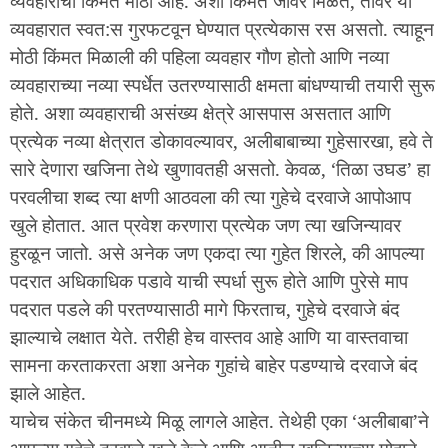
व्यवहाराची किंमत मोठी आहे. अशी किंमत जोवर मिळते, तोवर या
व्यवहारात स्वत:स गुरफटवून घेण्यात प्रत्येकास रस असतो. त्याहून
मोठी किंमत मिळाली की पहिला व्यवहार गौण होतो आणि नव्या
व्यवहाराच्या नव्या स्पर्धेत उतरण्यासाठी क्षमता बांधण्याची तयारी सुरू
होते. अशा व्यवहाराची असंख्य क्षेत्रे आसपास असतात आणि
प्रत्येक नव्या क्षेत्रात डोकावल्यावर, अलीबाबाच्या गुहेसारखा, हवे ते
सारे देणारा खजिना तेथे खुणावतही असतो. केवळ, ‘तिळा उघड’ हा
परवलीचा शब्द त्या क्षणी आठवला की त्या गुहेचे दरवाजे आपोआप
खुले होतात. आत प्रवेश करणारा प्रत्येक जण त्या खजिन्यावर
हुरळून जातो. असे अनेक जण एकदा त्या गुहेत शिरले, की आपल्या
पदरात अधिकाधिक पडावे याची स्पर्धा सुरू होते आणि पुरेसे माप
पदरात पडले की परतण्यासाठी मागे फिरताच, गुहेचे दरवाजे बंद
झाल्याचे लक्षात येते. तरीही हेच वास्तव आहे आणि या वास्तवाचा
सामना करताकरता अशा अनेक गुहांचे बाहेर पडण्याचे दरवाजे बंद
झाले आहेत.
याचेच संकेत चीनमध्ये मिळू लागले आहेत. तेथेही एका ‘अलीबाबा’ने