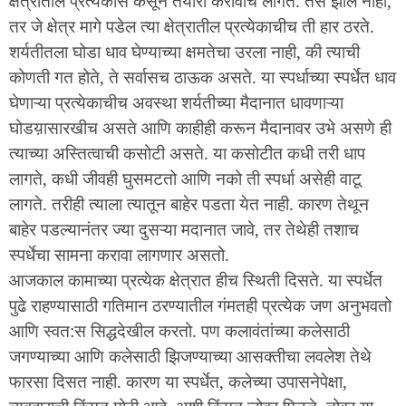
क्षेत्रातील प्रत्येकास कसून तयारी करावीच लागते. तसे झाले नाही,
तर जे क्षेत्र मागे पडेल त्या क्षेत्रातील प्रत्येकाचीच ती हार ठरते.
शर्यतीतला घोडा धाव घेण्याच्या क्षमतेचा उरला नाही, की त्याची
कोणती गत होते, ते सर्वासच ठाऊक असते. या स्पर्धाच्या स्पर्धेत धाव
घेणाऱ्या प्रत्येकाचीच अवस्था शर्यतीच्या मैदानात धावणाऱ्या
घोडय़ासारखीच असते आणि काहीही करून मैदानावर उभे असणे ही
त्याच्या अस्तित्वाची कसोटी असते. या कसोटीत कधी तरी धाप
लागते, कधी जीवही घुसमटतो आणि नको ती स्पर्धा असेही वाटू
लागते. तरीही त्याला त्यातून बाहेर पडता येत नाही. कारण तेथून
बाहेर पडल्यानंतर ज्या दुसऱ्या मदानात जावे, तर तेथेही तशाच
स्पर्धेचा सामना करावा लागणार असतो.
आजकाल कामाच्या प्रत्येक क्षेत्रात हीच स्थिती दिसते. या स्पर्धेत
पुढे राहण्यासाठी गतिमान ठरण्यातील गंमतही प्रत्येक जण अनुभवतो
आणि स्वत:स सिद्धदेखील करतो. पण कलावंतांच्या कलेसाठी
जगण्याच्या आणि कलेसाठी झिजण्याच्या आसक्तीचा लवलेश तेथे
फारसा दिसत नाही. कारण या स्पर्धेत, कलेच्या उपासनेपेक्षा,