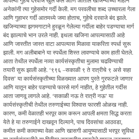
आपल्या गुहेचे दरवाजे खुले केले आणि आतील खजिन्याच्या मोहाने
अनेकांनी त्या गुहेसमोर गर्दी केली. मग परवलीचा शब्द उच्चारला गेला
आणि गुहाभर गर्दी आतमध्ये जमा होताच, गुहेचे दरवाजे बंद झाले.
खजिन्याच्या झगमगाटाने हुरळून गेलेल्या गर्दीला बाहेर पडण्याचा मार्ग
बंद झाल्याचे भान उरले नाही. इथला खजिना आपल्यासाठी आहे
आणि जास्तीत जास्त वाटा आपल्यास मिळावा याकरिता स्पर्धा सुरू
झाली. मग अलीबाबाने या स्पर्धेला शिस्त लावण्याचे काम हाती घेतले.
आता तेथील स्पर्धेला नव्या कार्यसंस्कृतीचा मुलामा चढविण्याची
तयारी सुरू झाली आहे. ‘९९६ –सकाळी ९ ते रात्रीचे ९ असे सहा
दिवस’ या कार्यसंस्कृतीच्या विळख्यात आपण पुरते गुरफटले जाणार
आणि यातून बाहेर पडण्याचे फारसे मार्ग नाहीत, हे गुहेतील गर्दीस
आता जाणवू लागले आहे. ‘सकाळी नऊ ते रात्री नऊ’ या
कार्यसंस्कृतीची तेथील तरुणाईच्या विश्वास फारशी ओळख नाही.
कारण, कमी वेळातही भरपूर काम करून आपली क्षमता सिद्ध करता
येते हे या तरुणाईने दाखवून दिल्याने, पाच दिवसांचा आठवडा,
कमीत कमी कामाच्या वेळा आणि खासगी आयुष्यासाठी भरपूर सुविधा