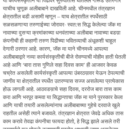
या कार्यसंस्कृतीने या पिढीवर सुरुवातीस घातलेले गारूड उतरणार
याचीच चुणूक अलीबाबाने दाखविली आहे. चीनमधील तंत्रज्ञान
क्षेत्रातील बडी असामी म्हणून – याच क्षेत्रातील स्पर्धेसाठी
सळसळणाऱ्या तरुणाईच्या जोरावर- स्वत:स सिद्ध केलेल्या जॅक मा
नावाच्या दुसऱ्या क्रमांकाच्या धनवंताच्या अलीबाबा नावाच्या बडय़ा
कंपनीची ही कहाणी तरुण पिढीच्या भवितव्याची अंधूकशी चाहूल
देणारी ठरणार आहे. कारण, जॅक मा याने चीनमध्ये आपल्या
अलीबाबाद्वारे नव्या कार्यसंस्कृतीची बीजे रोवण्याची मोहीम हाती घेतली
आहे आणि ‘बारा तास गुणिले सहा दिवस काम’ ही आजवर केवळ
चच्रेत असलेली कार्यसंस्कृती आपल्या उंबरठय़ावर येऊन ठेपल्याची
जाणीव या क्षेत्रातील स्पर्धेत उतरण्यास सज्ज असलेल्या प्रत्येकास
होऊ लागली आहे. आठवडय़ाचे सहा दिवस, दररोज बारा तास काम
करा आणि भरपूर कमवा या सिद्धान्ताचा जॅक मा याने पुरस्कार केला
आणि याची तयारी असलेल्यांनाच अलीबाबाच्या गुहेचे दरवाजे खुले
राहतील असेही त्याने बजावले. तंत्रज्ञान क्षेत्रात जेवढे अधिक तास
काम करावे तेवढा कंपनीचा फायदा होतो, हे सिद्ध झाले असले तरी