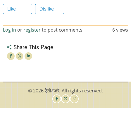
read
Like
Dislike
time
Log in
or
register
to post comments
6 views
Share This Page
© 2026 ऐसीअक्षरे, All rights reserved.