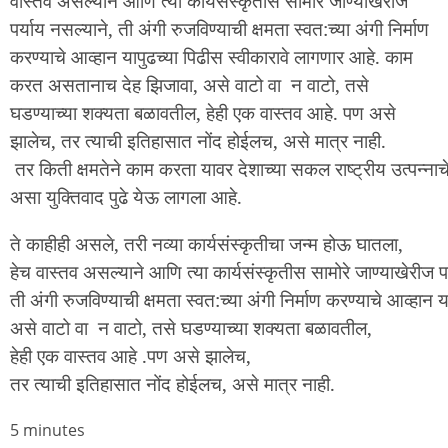
वास्तव असल्याने आणि त्या कार्यसंस्कृतीस सामोरे जाण्याखेरीज
पर्याय नसल्याने, ती अंगी रुजविण्याची क्षमता स्वत:च्या अंगी निर्माण
करण्याचे आव्हान यापुढच्या पिढीस स्वीकारावे लागणार आहे. काम
करत असतानाच देह झिजावा, असे वाटो वा न वाटो, तसे
घडण्याच्या शक्यता बळावतील, हेही एक वास्तव आहे. पण असे
झालेच, तर त्याची इतिहासात नोंद होईलच, असे मात्र नाही.
तर
किती
क्षमतेने
काम
करता
यावर
देशाच्या
सकल
राष्ट्रीय
उत्पन्नाच
असा
युक्तिवाद
पुढे
येऊ
लागला
आहे
.
ते
काहीही
असले
,
तरी
नव्या
कार्यसंस्कृतीचा
जन्म
होऊ
घातला
,
हेच
वास्तव
असल्याने
आणि
त्या
कार्यसंस्कृतीस
सामोरे
जाण्याखेरीज
प
ती
अंगी
रुजविण्याची
क्षमता
स्वत
:
च्या
अंगी
निर्माण
करण्याचे
आव्हान
य
असे
वाटो
वा
न
वाटो
,
तसे
घडण्याच्या
शक्यता
बळावतील
,
हेही
एक
वास्तव
आहे
.
पण
असे
झालेच
,
तर
त्याची
इतिहासात
नोंद
होईलच
,
असे
मात्र
नाही
.
Node
5 minutes