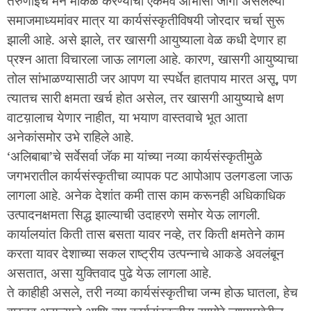
तरुणाईचे मन मोकळे करण्याची एकमेव आभासी जागा असलेल्या
समाजमाध्यमांवर मात्र या कार्यसंस्कृतीविषयी जोरदार चर्चा सुरू
झाली आहे. असे झाले, तर खासगी आयुष्याला वेळ कधी देणार हा
प्रश्न आता विचारला जाऊ लागला आहे. कारण, खासगी आयुष्याचा
तोल सांभाळण्यासाठी जर आपण या स्पर्धेत हातपाय मारत असू, पण
त्यातच सारी क्षमता खर्च होत असेल, तर खासगी आयुष्याचे क्षण
वाटय़ालाच येणार नाहीत, या भयाण वास्तवाचे भूत आता
अनेकांसमोर उभे राहिले आहे.
‘अलिबाबा’चे सर्वेसर्वा जॅक मा यांच्या नव्या कार्यसंस्कृतीमुळे
जगभरातील कार्यसंस्कृतीचा व्यापक पट आपोआप उलगडला जाऊ
लागला आहे. अनेक देशांत कमी तास काम करूनही अधिकाधिक
उत्पादनक्षमता सिद्ध झाल्याची उदाहरणे समोर येऊ लागली.
कार्यालयांत किती तास बसता यावर नव्हे, तर किती क्षमतेने काम
करता यावर देशाच्या सकल राष्ट्रीय उत्पन्नाचे आकडे अवलंबून
असतात, असा युक्तिवाद पुढे येऊ लागला आहे.
ते काहीही असले, तरी नव्या कार्यसंस्कृतीचा जन्म होऊ घातला, हेच