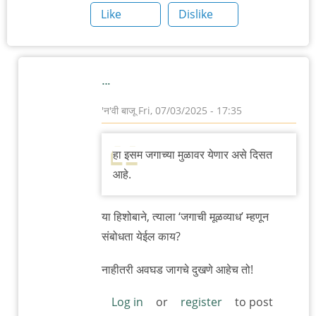
Like
Dislike
…
'न'वी बाजू
Fri, 07/03/2025 - 17:35
In
reply
हा इसम जगाच्या मुळावर येणार असे दिसत
to
आहे.
हा
इसम
या हिशोबाने, त्याला ‘जगाची मूळव्याध’ म्हणून
by
संबोधता येईल काय?
तिरशिंगराव
नाहीतरी अवघड जागचे दुखणे आहेच तो!
Log in
or
register
to post