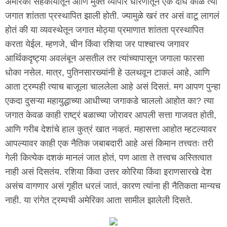
अमेरिका सहकार्यातून आणि मुक्त व्यापार धोरणांतून एक दीर्घ काळ त्या
जगात शांतता प्रस्थापित झाली होती. ज्यामुळे खरं तर असं वाटू लागलं
होतं की या व्यवस्थेतून जगात मोठ्या प्रमाणात शांतता प्रस्थापित
करता येईल. म्हणजे, चीन किंवा रशिया जर पाश्चात्त्य जगावर
आर्थिकदृष्ट्या अवलंबून असतील तर त्यांच्यापासून जगाला फारसा
धोका नसेल. मात्र, पुतिनसारख्यांनी हे उलथवून टाकलं आहे, आणि
आता ट्रम्पही त्याच बाजूला चाललेला आहे असं दिसतं. मग आपण पुन्हा
एकदा दुसऱ्या महायुद्धाच्या आधीच्या जगाकडे चाललो आहोत का? त्या
जगात केवळ काही राष्ट्रं बळाच्या जोरावर आपली सत्ता गाजवत होती,
आणि गरीब देशांचे हाल कुत्रं खात नव्हतं. महासत्ता आहोत म्हटल्यावर
आपल्यावर काही एक नैतिक जबाबदारी आहे असं किमान तत्त्वतः तरी
गेली कित्येक दशकं मानलं जात होतं, पण आता ते तत्त्वच अस्तित्वात
नाही असं दिसतंय. रशिया किंवा उत्तर कोरिया किंवा इराणसारखे देश
असंच वागणार असं गृहीत धरलं जातं, कारण त्यांना ही नैतिकता मान्यच
नाही. या रांगेत ट्रम्पची अमेरिका आता सामील झालेली दिसते.