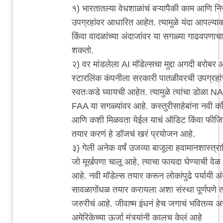
In
१) भारतातल्या वेधशाळांचं बऱ्यापैकी काम आणि निर
reply
उपग्रहांवर आधारित आहेत. त्यामुळे यंदा आपल्याकड
to
किंवा वादळांच्या अंदाजांवर या सगळ्या गाढवपणा
ताजे
शकतो.
आणि
२) वर मांडलेला AI मॉडेल्सचा मुद्दा अगदी बरोबर
माझे
स्टारलिंक कंपनीला सरकारी पातळीवरची उपग्रहा
अनुभव
स्वतःकडे घ्यायची आहेत. त्यामुळे त्यांचा डोळ
by
FAA या सगळ्यांवर आहे. कस्तुरीसाहेबांना नवी काँ
३_१४
आणि कशी मिळवता येईल याचं ऑडिट किंवा फीजिबि
विक्षिप्त
तयार करणं हे डॉजचं खरं प्रयोजन आहे.
अदिती
३) गेली अनेक वर्षं उजव्या बाजूला हवामानशास्त्राव
जो मूर्खपणा चालू आहे, त्याचा फायदा घेण्याची
आहे. नवी मॉडेल्स तयार करून लोकांपुढे पर्यायी अं
सावळागोंधळ तयार करायला अशा संस्था पूर्णपणे 
जरुरीचं आहे. जीवाष्म इंधनं हेच जगाचं भवितव्य अ
अमेरिकेच्या ऊर्जा मंत्र्यांनी कालच केलं आहे