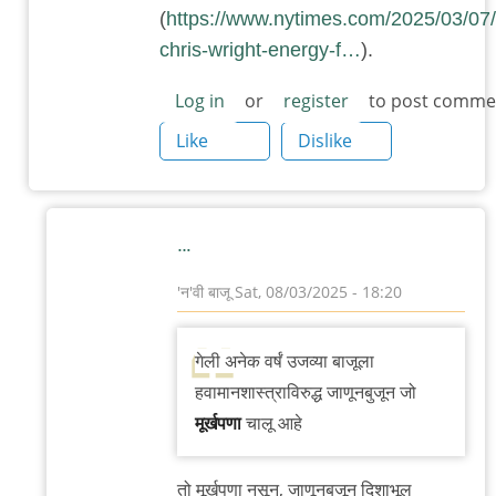
(
https://www.nytimes.com/2025/03/07/c
chris-wright-energy-f…
).
Log in
or
register
to post comme
Like
Dislike
…
'न'वी बाजू
Sat, 08/03/2025 - 18:20
In
reply
गेली अनेक वर्षं उजव्या बाजूला
to
हवामानशास्त्राविरुद्ध जाणूनबुजून जो
NOAA
मूर्खपणा
चालू आहे
by
उमेश
तो मूर्खपणा नसून, जाणूनबुजून दिशाभूल