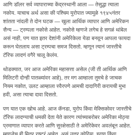
आणि डॉलर सर्व व्यापाराच्या केंद्रस्थानी आला — तेसुद्धा त्याला
नकोय. याचाच अर्थ असा की पश्चिम युरोपात ज्यामुळे १९४५नंतर
शांतता नांदली ते दोन घटक — खुला आर्थिक व्यापार आणि अमेरिकन
सैन्य — ट्रम्पला नकोसे आहेत. नकोसे म्हणजे लगेच हे सगळं थांबेल
असं नाही, पण यात इतर देशांनी अमेरिकेला येडा बनवून आपला फायदा
करून घेतलाय असा ट्रम्पचा समज दिसतो. म्हणून त्यानं जास्तीचे
टॅरिफ लादणं वगैरे चालू केलंय.
थोडक्यात, जर आज अमेरिका महासत्ता असेल (जी ती आर्थिक आणि
मिलिटरी दोन्ही पातळ्यांवर आहे), तर मग आम्हाला तुमचे हे जाचक
नियम नकोत, उलट आम्हाला स्वैरपणे आमची दादागिरी करायची मुभा
हवी, असा त्याचा दावा दिसतो.
पण यात एक खोच आहे. आज कॅनडा, युरोप किंवा मेक्सिकोवर जास्तीचे
टॅरिफ लादण्याची धमकी देता येते कारण त्यांच्याबरोबर अमेरिका मोठ्या
प्रमाणात व्यापार करते आणि सुरक्षेसाठी ते अमेरिकेवर अवलंबून आहेत.
म्हणजेच ही मित्र राष्ट्रं आहेत. असं उत्तर कोरिया, इराण किंवा