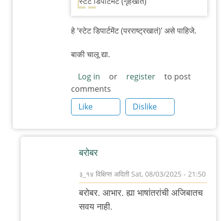
स्टेट डिपार्टमेंट (गृहखातं)
to
ताजे
हे ‘स्टेट डिपार्टमेंट (परराष्ट्रखातं)’ असे पाहिजे.
आणि
माझे
बाकी चालू द्या.
अनुभव
Log in
or
register
to post
by
comments
३_१४
Like
Dislike
विक्षिप्त
अदिती
बरोबर
३_१४ विक्षिप्त अदिती
Sat, 08/03/2025 - 21:50
In
बरोबर. आभार. ह्या भाषांतरांची अजिबातच
reply
सवय नाही.
to