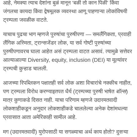
आहे, नेमक्या त्याच देशांना बुळं मानून ‘बळी तो कान पिळी’ किंवा
जंगलचा कायदा किंवा द्वेषमूलक व्यवस्था आणू पाहणाऱ्या लोकांविषयी
ट्रम्पला जवळीक वाटते.
याचाच पुढचा भाग म्हणजे पुरुषांचा पुरुषीपणा — समलैंगिकता, प्रवाही
लैंगिक अस्मिता, ट्रान्सजेंडर लोक, या सर्व गोष्टी पुरुषांच्या
पुरुषीपणावरच घाला आहेत असं ट्रम्पला वाटत असावं. त्यामुळे सत्तेवर
आल्याआल्या Diversity, equity, inclusion (DEI) या मूल्यांवर
ट्रम्पची कुऱ्हाड चालली.
आजच्या रिपब्लिकन पक्षातही सर्व लोक अशा विचारांचे नक्कीच नाहीत,
पण ट्रम्पला विरोध करण्याइतपत धैर्य (ट्रम्पच्या पुरुषी भाषेत
बॉल्स
)
मात्र कुणाकडे दिसत नाही. याचा परिणाम म्हणजे उदारमतवादी
लोकशाहीकडून अनुदार लोकशाहीकडे चाललेल्या अनेक देशांमधल्या
प्रवासात आता अमेरिकाही सामील आहे.
मग (उदारमतवादी) युरोपसाठी या सगळ्याचा अर्थ काय होतो? दुसऱ्या