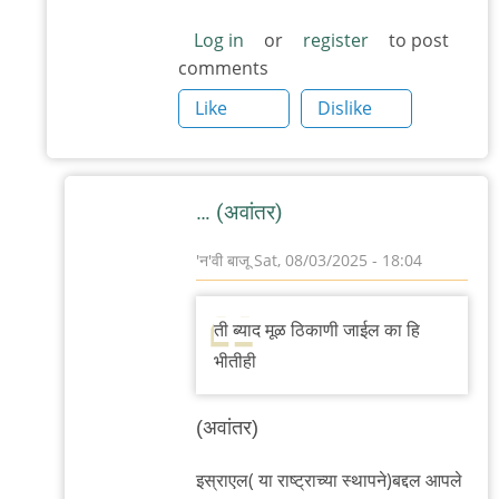
to
सोडून
Log in
or
register
to post
comments
सोडा.
by
Like
Dislike
'न'वी
बाजू
… (अवांतर)
'न'वी बाजू
Sat, 08/03/2025 - 18:04
In
reply
ती ब्याद मूळ ठिकाणी जाईल का हि
to
भीतीही
मोफत
मनोरंजन
(अवांतर)
आहेच
पण
इस्राएल( या राष्ट्राच्या स्थापने)बद्दल आपले