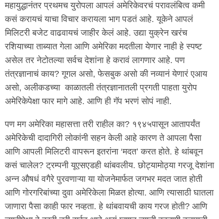
महायुद्धानंतर प्रथमच युरोपला आपलं अमेरिकेवरचं परावलंबित्व कमी
कसं करायचं याचा विचार करायला भाग पडतं आहे. यूकेने आपलं
मिलिटरी बजेट वाढवायचं जाहीर केलं आहे. उद्या युक्रेन खरंच
रशियाच्या ताब्यात गेला आणि अमेरिका मदतीला येणार नाही हे स्पष्ट
असेल तर नेटोतल्या सर्वच देशांना हे करावं लागणार आहे. पण
तंत्रज्ञानाचं काय? गूगल असो, फेसबुक असो की नव्यानं येणारं एआय
असो, अलीकडच्या काळातली तंत्रज्ञानातली प्रगती पाहता युरोप
अमेरिकेपेक्षा फार मागे आहे. आणि ही गॅप भरणं सोपं नाही.
पण मग अमेरिका महासत्ता तरी राहील का? १९४५पासून आतापर्यंत
अमेरिकेची दादागिरी लोकांनी सहन केली आहे कारण ते आपला पैसा
आणि आपली मिलिटरी वापरून इतरांना ‘मदत’ करत होते. हे थांबवून
कसं चालेल? ट्रम्पनी यूएसएडही थांबवलीय. छोट्यामोठ्या गरजू देशांना
अन्न औषधं वगैरे पुरवणाऱ्या या योजनेमार्फत जगभर मदत जात होती
आणि गोरगरिबांच्या दुवा अमेरिकेला मिळत होत्या. आणि त्यासाठी घातला
जाणारा पैसा काही फार नव्हता. हे थांबवायची काय गरज होती? आणि