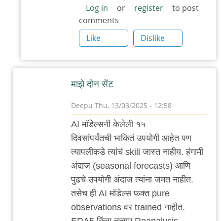
…
Log in
or
register
to post
comments
by
'न'वी
Like
Dislike
बाजू
माझे दोन सेंट
Deepu
Thu, 13/03/2025 - 12:58
In
AI मॉडेल्सनी केलेली १५
reply
दिवसांपर्यंतची भाकितं उपयोगी आहेत पण
to
त्यापलीकडे त्यांचं skill जास्त नाहीय. हंगामी
ताजे
अंदाज (seasonal forecasts) आणि
आणि
पुढचे उपयोगी अंदाज त्यांना जमत नाहीत.
माझे
तसेच ही AI मॉडेल्स फक्त pure
अनुभव
observations वर trained नाहीत.
by
ERA5 किंवा तत्सम Reanalysis