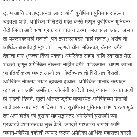
ट्रम्प आणि उपराष्ट्राध्यक्ष व्हान्स यांनी युरोपियन युनियनवर हल्ला
चढवला आहे. अमेरिका मिलिटरी मदत करते म्हणून युरोपियन युनियन/
नेटो जिवंत आहे अशा प्रकारचं वक्तव्य ट्रम्प करत आला आहे. असंच
तो युक्रेनबद्दलही म्हणतो (पण इस्राएलबद्दल नाही म्हणत.) असंच तो
आर्थिक बाबतींतही म्हणतो — म्हणजे चीन, मेक्सिको, कॅनडा वगैरे
देशांचा माल (कच्चा किंवा पक्का) अमेरिकेत सहज आणि स्वस्तात येऊ
शकतो म्हणून अमेरिकेत नोकऱ्या नाहीत वगैरे. थोडक्यात, आपण ज्याला
जागतिकीकरण म्हणत आलो त्या गोष्टीच्याच तो विरोधात दिसतो.
अमेरिकेत नोकऱ्या तयार व्हायला हव्यात, अमेरिकेत मालाचं उत्पादन
व्हायला हवं आणि अमेरिकन लोकांनी स्वदेशी वस्तू घ्यायला हव्यात अशी
ही मांडणी दिसते. खुली आंतरराष्ट्रीय बाजारपेठ अमेरिकेच्या हिताची
नाही असं त्याचं म्हणणं दिसतं. यात युरोपियन युनियनला पण धरल्यामुळे
तर असं होतंय की दुसऱ्या महायुद्धानंतर अमेरिकेनं युरोपशी ज्या
प्रकारचे व्यापारसंबंध सुरू केले, ज्याद्वारे पाश्चात्त्य जगाशी आणि
जपान-कोरिया वगैरेशी व्यापार करून अमेरिका आर्थिक महासत्ता बनली