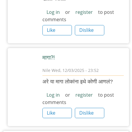
स्वलंबी
खेड
Log in
or
register
to post
comments
by
Rajesh188
Like
Dislike
मागा?!
Nile
Wed, 12/03/2025 - 23:52
In
अरे या मागा लोकांना इथे कोणी आणलं?
reply
to
Log in
or
register
to post
comments
स्वलंबी
खेड
Like
Dislike
by
Rajesh188