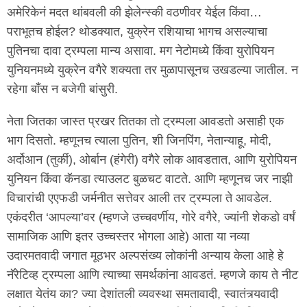
अमेरिकेनं मदत थांबवली की झेलेन्स्की वठणीवर येईल किंवा…
पराभूतच होईल? थोडक्यात, युक्रेन रशियाचा भागच असल्याचा
पुतिनचा दावा ट्रम्पला मान्य असावा. मग नेटोमध्ये किंवा युरोपियन
युनियनमध्ये युक्रेन वगैरे शक्यता तर मुळापासूनच उखडल्या जातील. न
रहेगा बाँस न बजेगी बांसुरी.
नेता जितका जास्त प्रखर तितका तो ट्रम्पला आवडतो असाही एक
भाग दिसतो. म्हणूनच त्याला पुतिन, शी जिनपिंग, नेतान्याहू, मोदी,
अर्दोआन (तुर्की), ओर्बान (हंगेरी) वगैरे लोक आवडतात, आणि युरोपियन
युनियन किंवा कॅनडा त्याउलट बुळचट वाटते. आणि म्हणूनच जर नाझी
विचारांची एएफडी जर्मनीत सत्तेवर आली तर ट्रम्पला ते आवडेल.
एकंदरीत ‘आपल्या’वर (म्हणजे उच्चवर्णीय, गोरे वगैरे, ज्यांनी शेकडो वर्षं
सामाजिक आणि इतर उच्चस्तर भोगला आहे) आता या नव्या
उदारमतवादी जगात मूठभर अल्पसंख्य लोकांनी अन्याय केला आहे हे
नॅरेटिव्ह ट्रम्पला आणि त्याच्या समर्थकांना आवडतं. म्हणजे काय ते नीट
लक्षात येतंय का? ज्या देशांतली व्यवस्था समतावादी, स्वातंत्र्यवादी