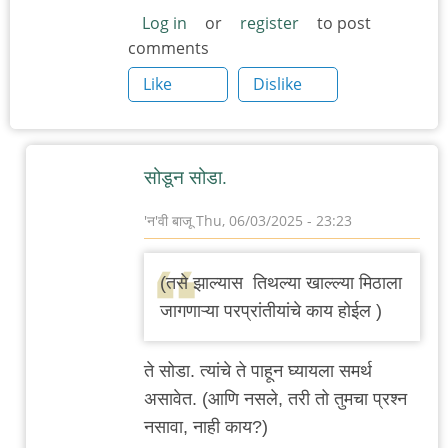
Log in
or
register
to post
comments
Like
Dislike
सोडून सोडा.
'न'वी बाजू
Thu, 06/03/2025 - 23:23
In
reply
(तसे झाल्यास तिथल्या खाल्ल्या मिठाला
to
जागणाऱ्या परप्रांतीयांचे काय होईल )
हा
इसम
ते सोडा. त्यांचे ते पाहून घ्यायला समर्थ
इदी
असावेत. (आणि नसले, तरी तो तुमचा प्रश्न
अमीन
नसावा, नाही काय?)
सारखा