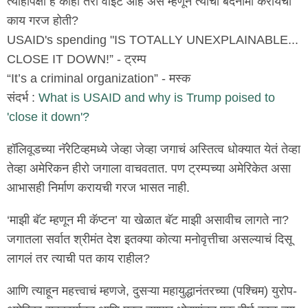
त्याहीपेक्षा हे काही तरी वाईट आहे असं म्हणून त्याची बदनामी करायची
काय गरज होती?
USAID's spending "IS TOTALLY UNEXPLAINABLE...
CLOSE IT DOWN!” - ट्रम्प
“It’s a criminal organization” - मस्क
संदर्भ :
What is USAID and why is Trump poised to
'close it down'?
हॉलिवूडच्या नॅरेटिव्हमध्ये जेव्हा जेव्हा जगाचं अस्तित्व धोक्यात येतं तेव्हा
तेव्हा अमेरिकन हीरो जगाला वाचवतात. पण ट्रम्पच्या अमेरिकेत असा
आभासही निर्माण करायची गरज भासत नाही.
‘माझी बॅट म्हणून मी कॅप्टन’ या खेळात बॅट माझी असावीच लागते ना?
जगातला सर्वात श्रीमंत देश इतक्या कोत्या मनोवृत्तीचा असल्याचं दिसू
लागलं तर त्याची पत काय राहील?
आणि त्याहून महत्त्वाचं म्हणजे, दुसऱ्या महायुद्धानंतरच्या (पश्चिम) युरोप-