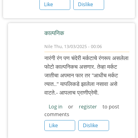
Like
Dislike
काल्पनिक
Nile
Thu, 13/03/2025 - 00:06
In
नारंगी रंग पण चंदेरी मर्कटाचे रंगरूप असलेला
reply
फोटो काल्पनिकच असणार. तेव्हा मर्कट
to
जातीचा अपमान फार तर "आधीच मर्कट
अपमान!!!
त्यात.." यापलिकडे झालेला नसावा असे
by
वाटते.- आपलाच प्राणीप्रेमी.
'न'वी
बाजू
Log in
or
register
to post
comments
Like
Dislike