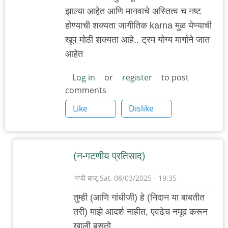
झाल्या आहेत आणि मानवाचे अस्तित्व च नष्ट
होण्याची शक्यता जागीतिक karna मुळ येण्याची
खूप मोठी शक्यता आहे.. ट्रम योग्य मार्गाने जात
आहेत
Log in
or
register
to post
comments
Like
Dislike
(न-गटणीय प्रतिसाद)
'न'वी बाजू
Sat, 08/03/2025 - 19:35
In
तुम्ही (आणि गांधीजी) हे (निदान या बाबतीत
reply
तरी) माझे आदर्श नाहीत, एवढेच नमूद करून
to
खाली बसतो.