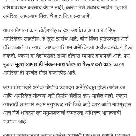
रशियाबरोबर करताच येणार नाही, कारण तसे संबंधच नाहीत. म्हणजे
अमेरिका आपल्याच मित्रांचे हात पिरगाळत आहे.
यातून निष्पन्न काय होईल? इतर देश अर्थातच आपापले टॅरिफ
अमेरिकेवर लादतील. हे सुरू झालंच आहे. चीन किंवा युरोपकडून असे
टॅरिफ आले तर त्याचा व्यापक परिणाम अमेरिकेच्या अर्थव्यवस्थेवर होऊ
शकतो, कारण या देशांबरोबर सध्या होणारा व्यापार बऱ्यापैकी आहे. पण
मुळात
मुक्त व्यापार ही संकल्पनाच धोक्यात येऊ शकते का?
कारण
अमेरिका ही प्रचंड मोठी बाजारपेठ आहे.
अशा धोरणांद्वारे अनेक गोष्टींचं उत्पादन अमेरिकेतून होऊ लागेल का,
आणि अमेरिकेत नोकऱ्या तरी निर्माण होतील का? माहीत नाही. कारण
त्यासाठी लागणारं सक्षम मनुष्यबळ तरी तिथे आहे का? आणि मायग्रंट्स
आत घेणं थांबवलं तर मनुष्यबळाची कमतरता अधिकच भासण्याची
शक्यता आहे.
दुसऱ्या महायुद्धानंतर जगात झालेला आणखी एक बदल म्हणजे महासत्ता