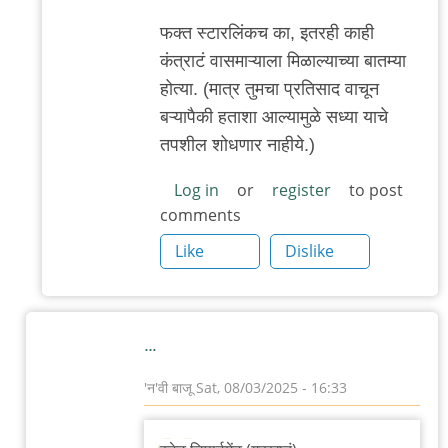
reply
to
फक्त स्टारलिंकच का, इतरही काही
NOAA
कंत्राटं वासमाऱ्याला मिळाल्याच्या बातम्या
by
होत्या. (मात्र तुमचा प्रतिसाद वाचून
उमेश
बऱ्यापैकी हताशा आल्यामुळे सध्या याचे
घोडके
तपशील शोधणार नाहीये.)
Log in
or
register
to post
comments
Like
Dislike
…
'न'वी बाजू
Sat, 08/03/2025 - 16:33
In
reply