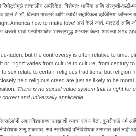
 रिपोर्ट्समुळे तत्कालीन अमेरिकेत, विशेषतः धार्मिक आणि संस्कृती-रूढी-परं
व झालं ते डॉ. विल्यम मास्टर्स आणि त्यांची सहाय्यिका व्हर्जिनिया जॉन्सन या
taught America how to make love' असं केलं जातं. मास्टर्स आणि जॉ
द कसा असतो याचा प्रयोगशाळेत शास्त्रशुद्ध अभ्यास केला. आपल्या Sex an
ue-laden, but the controversy is often relative to time, pl
or "right" varies from culture to culture, from century to
o sex relate to certain religious traditions, but religion 
sely held religious creed are just as likely to be moral
osition.
There is no sexual value system that is right for
 correct and universally applicable.
सेक्सॉलॉजी अशा विज्ञानाच्या शाखांशी त्याचा संबंध येतो. दुसरीकडे धर्म आ
ॉर्नविरोधक असू शकतात. सर्व स्त्रीवादी पॉर्नविरोधक असतात असं नाही आ