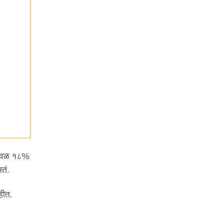
जवळजवळ १८%
तं.
ाहीत.