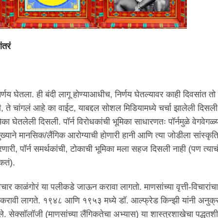
ंतरं
 निर्णय घेतला. ही बंदी लागू होण्याआधीच, निर्णय घेतल्यावर काही दिवसांत तो 
ाठी, ते चांगलं आहे का वाईट, याबद्दल सोशल मिडियामध्ये चर्चा झालेली दिसल
 भूमिका घेतलेली दिसली. पॉर्न विरोधकांची भूमिका साधारणतः पॉर्नमुळे वेगवेगळ्
ुख्याने मानसिक/लैंगिक आरोग्याची होणारी हानी आणि त्या जोडीला सांस्कृ
 करणारी, पॉर्न समर्थकांची, टोकाची भूमिका मला सहज दिसली नाही (पण त्या
कतं).
चार काळंगोरं या पलीकडे जाऊन करावा लागतो. माणसांच्या वृत्ती-विचारांच
रावी लागते. १९४८ आणि १९५३ मध्ये डॉ. आल्फ्रेड किन्झी यांनी अनुक्रम
 केले. सेक्सॉलॉजी (माणसांच्या लैंगिकतेचा अभ्यास) या शास्त्रशाखेचा पद्धत