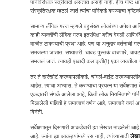
पॉर्नविरोधक स्त्रीवादी असतात असंही नाही. हीच गोष्ट धार
संस्कृतिरक्षक म्हटलं जातं त्यांचा पॉर्नकडे बघण्याचा दृष्
सामान्य लैंगिक गरज म्हणजे बहुसंख्य लोकांच्या अपेक्षा 
काही व्यक्तींची लैंगिक गरज इतरांपेक्षा बरीच वेगळी आणि/
वाळीत टाकण्याची प्रथा आहे; पण या अनुदार वर्तनाची गरज 
समजल्या जातात. सध्यातरी. चावट पुस्तकं वाचणारे, चावट
समजलं जातं. त्यातही एखादी कलाकृती(!) एका व्यक्तीला
तर ते खरंखोटं करण्यापलीकडे, चांगलं-वाईट ठरवण्यापलीकड
आहेत, त्याचा अभ्यास. ते करण्याचा प्रयत्न या सर्वेक्षणात क
एकदातरी संपर्क आलेला आहे, किती लोक नियमितपणे पॉर्न बघत
मिळालेली माहिती हे समाजाचं वर्णन आहे, समाजाने कसं असा
विनंती.
सर्वेक्षणातून दिसणारी आकडेवारी ह्या लेखात मांडलेली आहे
आहे. ज्यांना ह्या आकड्यांमध्ये रस नाही, त्यांच्यासाठी
लेखा