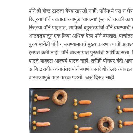
पॉर्न ही गोष्ट टाळता येण्यासारखी नाही; पॉर्नमध्ये रस न घ
स्त्रिया पॉर्न बघतात. त्यामुळे 'चांगल्या' (म्हणजे नक्की
स्त्रिया पॉर्न पाहतात, त्यांपैकी बहुसंख्यांची पॉर्न बघण्
आठवड्यातून एक किंवा अधिक वेळा पॉर्न बघतात; पाचांतल्य
पुरुषांमध्येही पॉर्न न बघण्यामागचं मुख्य कारण त्याची आवश
इतपत कमी नाही. पॉर्न व्यवसायात पुरुषांची आर्थिक सत्ता,
वाटते याबद्दल आश्चर्य वाटत नाही. तरीही पॉर्नवर बंदी आण
आणि ठरावीक वयानंतर पॉर्न बघणं कायदेशीर असण्याबद्दल बहु
वास्तव्यामुळे फार फरक पडतो, असं दिसत नाही.