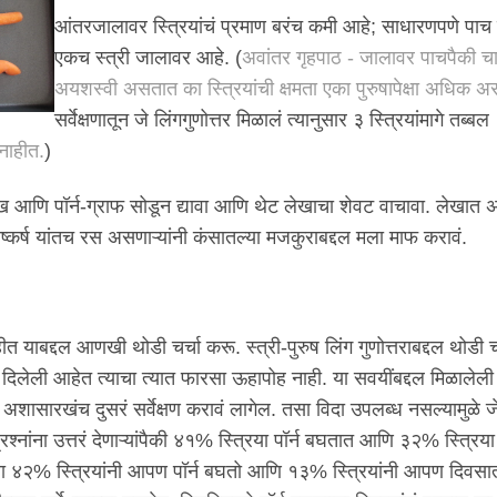
आंतरजालावर स्त्रियांचं प्रमाण बरंच कमी आहे; साधारणपणे पाच पु
एकच स्त्री जालावर आहे. (
अवांतर गृहपाठ - जालावर पाचपैकी चा
अयशस्वी असतात का स्त्रियांची क्षमता एका पुरुषापेक्षा अधिक अ
सर्वेक्षणातून जे लिंगगुणोत्तर मिळालं त्यानुसार ३ स्त्रियांमागे तब्बल
 नाहीत.
)
ेख आणि पॉर्न-ग्राफ सोडून द्यावा आणि थेट लेखाचा शेवट वाचावा. लेखात 
िष्कर्ष यांतच रस असणाऱ्यांनी कंसातल्या मजकुराबद्दल मला माफ करावं.
त याबद्दल आणखी थोडी चर्चा करू. स्त्री-पुरुष लिंग गुणोत्तराबद्दल थोडी च
रं दिलेली आहेत त्याचा त्यात फारसा ऊहापोह नाही. या सवयींबद्दल मिळालेली 
ी अशासारखंच दुसरं सर्वेक्षण करावं लागेल. तसा विदा उपलब्ध नसल्यामुळे 
श्नांना उत्तरं देणाऱ्यांपैकी ४१% स्त्रिया पॉर्न बघतात आणि ३२% स्त्रिया 
ल्या ४२% स्त्रियांनी आपण पॉर्न बघतो आणि १३% स्त्रियांनी आपण दिवसा