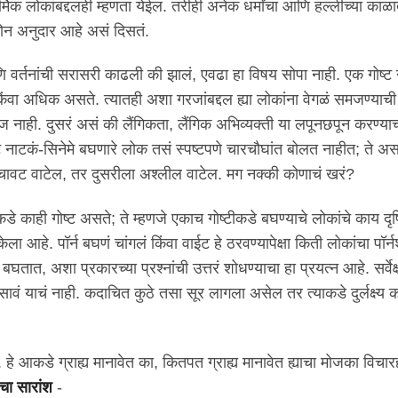
्मिक लोकांबद्दलही म्हणता येईल. तरीही अनेक धर्मांचा आणि हल्लीच्या काळात
टिकोन अनुदार आहे असं दिसतं.
आणि वर्तनांची सरासरी काढली की झालं, एवढा हा विषय सोपा नाही. एक गोष्ट
किंवा अधिक असते. त्यातही अशा गरजांबद्दल ह्या लोकांना वेगळं समजण्याची
नाही. दुसरं असं की लैंगिकता, लैंगिक अभिव्यक्ती या लपूनछपून करण्याच्य
 नाटकं-सिनेमे बघणारे लोक तसं स्पष्टपणे चारचौघांत बोलत नाहीत; ते अस
 चावट वाटेल, तर दुसरीला अश्लील वाटेल. मग नक्की कोणाचं खरं?
े काही गोष्ट असते; ते म्हणजे एकाच गोष्टीकडे बघण्याचे लोकांचे काय दृष
ेला आहे. पॉर्न बघणं चांगलं किंवा वाईट हे ठरवण्यापेक्षा किती लोकांचा पॉर्न
ात, अशा प्रकारच्या प्रश्नांची उत्तरं शोधण्याचा हा प्रयत्न आहे. सर्वेक
वं याचं नाही. कदाचित कुठे तसा सूर लागला असेल तर त्याकडे दुर्लक्ष्य क
. हे आकडे ग्राह्य मानावेत का, कितपत ग्राह्य मानावेत ह्याचा मोजका विचा
चा सारांश
-