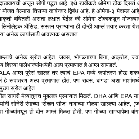
ा दाखवायची अजून सोपी पद्धत आहे. इथे डावीकडे ओमेगा टोक दिसतं आहे
जत गेल्यास तिसऱ्या कार्बनवर द्विबंध आहे. हे ओमेगा-३ मेदाम्ल आहे
ती बघितली असता लक्षात येईल की ओमेगा टोकाकडून मोजल्यास 
जेच लिनोलेइक ॲसिड. सस्तन प्राण्यांना ही दोन्ही आम्लं तयार करता येत
ल्या अनेक कार्यांसाठी आवश्यक असतात. 
लाचे अनेक स्रोत आहेत. जवस, भोपळ्याच्या बिया, अक्रोड, जवसा
हिरव्या पालेभाज्यांमध्येही अल्प प्रमाणात हे आम्ल सापडतं. 
A आम्ल पुरेसं खाल्लं तर त्याचं EPA मध्ये रूपांतरण होऊ शकत
हे रूपांतरण अल्प प्रमाणात होतं. पण रावस, बांगडा अशा माशांमध्ये
मुख्य स्रोत आहेत. 
ल सागरी मेव्यातूनच मुबलक प्रमाणात मिळतं. DHA आणि EPA या आम
ी सोनेरी रंगाच्या ‘सेव्हन सीज’ नावाच्या गोळ्या खाल्ल्या आहेत, (
ा गोळ्यांमधून ही दोन आम्लं मिळत होती. पण गोळ्या खाण्यापेक्षा बांग