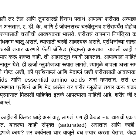
ाली तर तेल आणि तुपासारखे स्निग्ध पदार्थ आपल्या शरीरात अव्याहत
ावत असतात. ए, डी, के, आणि ई जीवनसत्त्व चरबीतूनच शरीरापर्यंत पोह
करण्यासाठी चरबीची आवश्यकता भासते. शरीराचं तापमान नियंत्रित कर
 बांधकाम चालू असतं, त्यासाठी चरबी आवश्यक असते. प्रथिनांच्या साखळ
रबी तयार करणारे फॅटी ॲसिड (मेदाम्लं) असतात. यातली काही शर
ार करू शकत नाही. ती आहारातून घ्यावी लागतात. आपल्याला माहित
नातून येते. ही ऊर्जा ग्लुकोजच्या रूपात लागते. त्यामुळे आपला असा 
 गोष्ट अशी, की प्रथिनाम्लं आणि मेदाम्लं जशी शरीरासाठी आवश्य
 acids आणि essential amino acids असं म्हणतात, तसं es
रमाणात प्रथिनं आणि मेद असेल तर शरीर ग्लुकोज तयार करू शकतं. 
प्रमाणात मिळाली पाहिजेत इतकं आपल्याला माहिती आहे. शरीर जी 
आम्लं.
ीतरी क्लिष्ट आहे असं वाटू लागतं. पण ही केवळ नाव द्यायची एक पद
तात. यातल्या काही संपृक्त (saturated) असतात आणि काही अ
जे काय? तर कार्बनला चार बाजूने बंध तयार करता येतात. जेव्हा 