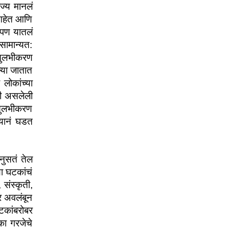
ज्य मानलं 
आहेत आणि 
पण यातलं 
सामान्यत: 
सुलभीकरण 
या जातात 
ोकांच्या 
ी असलेली 
सुलभीकरण 
यानं घडत 
ुसतं तेल 
 घटकांचं 
संस्कृती, 
 अवलंबून 
कांबरोबर 
ा गरजेचे 