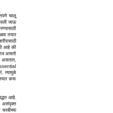
पणे चालू 
ोचवली जाऊ 
ण्यासाठी 
्या तयार 
ीरासाठी 
ी आहे की 
समज असतो 
क असतात, 
sential 
त्यामुळे 
तयार करू 
्धत आहे. 
संपृक्त 
चरबीच्या 