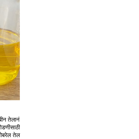
ीन तेलानं 
ोडणीसाठी 
ोबरेल तेल 