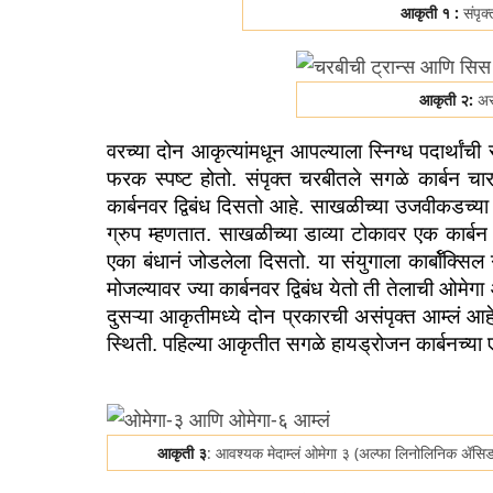
आकृती १ :
संपृक
आकृती २:
असं
वरच्या दोन आकृत्यांमधून आपल्याला स्निग्ध पदार्थां
फरक स्पष्ट होतो. संपृक्त चरबीतले सगळे कार्बन चार
कार्बनवर द्विबंध दिसतो आहे. साखळीच्या उजवीकडच्या
ग्रुप म्हणतात. साखळीच्या डाव्या टोकावर एक कार्ब
एका बंधानं जोडलेला दिसतो. या संयुगाला कार्बॉक्सिल
मोजल्यावर ज्या कार्बनवर द्विबंध येतो ती तेलाची ओमेगा
दुसऱ्या आकृतीमध्ये दोन प्रकारची असंपृक्त आम्लं आहे
स्थिती. पहिल्या आकृतीत सगळे हायड्रोजन कार्बनच्या
आकृती ३
: आवश्यक मेदाम्लं ओमेगा ३ (अल्फा लिनोलिनिक ॲस