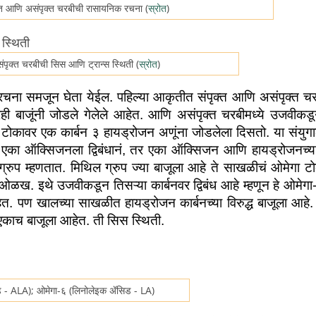
्त आणि असंपृक्त चरबीची रासायनिक रचना (
स्रोत
)
पृक्त चरबीची सिस आणि ट्रान्स स्थिती (
स्रोत
)
ची रचना समजून घेता येईल. पहिल्या आकृतीत संपृक्त आणि असंपृक्त चरब
ही बाजूंनी जोडले गेलेले आहेत. आणि असंपृक्त चरबीमध्ये उजवीकडून
 टोकावर एक कार्बन ३ हायड्रोजन अणूंना जोडलेला दिसतो. या संयुगा
न एका ऑक्सिजनला द्विबंधानं, तर एका ऑक्सिजन आणि हायड्रोजनच्या 
 ग्रुप म्हणतात. मिथिल ग्रुप ज्या बाजूला आहे ते साखळीचं ओमेगा टो
 ओळख. इथे उजवीकडून तिसऱ्या कार्बनवर द्विबंध आहे म्हणून हे ओमेगा-३ 
त. पण खालच्या साखळीत हायड्रोजन कार्बनच्या विरुद्ध बाजूला आहे. ह
 एकाच बाजूला आहेत. ती सिस स्थिती. 
िड - ALA); ओमेगा-६ (लिनोलेइक ॲसिड - LA)