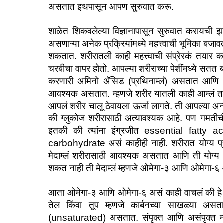
असतात इथपासून आपण सुरुवात करू. 
शाळेत शिकवलेल्या विज्ञानापासून सुरुवात करायची झ
असणाऱ्या अनेक प्रक्रियांमध्ये महत्त्वाची भूमिका बज
शकतात. शरीरातली काही महत्त्वाची संप्रेरकं तयार 
चरबीचा वापर होतो. आपल्या शरीराच्या पेशींमध्ये सतत
करणारी अमिनो ॲसिड (प्रथिनाम्लं) असतात आणि च
आवश्यक असतात. म्हणजे शरीर यातली काही आम्लं तय
आपलं शरीर चालू ठेवायला ऊर्जा लागते. ती आपल्या अन्
की ग्लुकोज शरीरासाठी अत्यावश्यक आहे. पण गमतीची
इतकी की त्यांना इंग्रजीत essential fatty
carbohydrate असं काहीही नाही. शरीरात योग्य प्
मेदाम्लं शरीरासाठी आवश्यक असतात आणि ती योग्य 
शकत नाही ती मेदाम्लं म्हणजे ओमेगा-३ आणि ओमेगा-६ 
आता ओमेगा-३ आणि ओमेगा-६ असं काही वाचलं की हे काह
तेल किंवा तूप म्हणजे कार्बनच्या साखळ्या अस
(unsaturated) असतात. संपृक्त आणि असंपृक्त म्हण