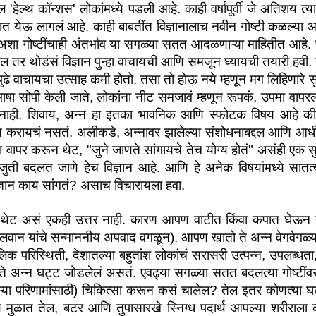
'हेल्थ कॉन्शस' लोकांमध्ये पडली आहे. काही वर्षांपूर्वी जे अतिशय त्या
रात येऊ लागलं आहे. काही बाबतींत विज्ञानालाच नवीन गोष्टी कळल्या 
 अशा गोष्टींचाही अंतर्भाव या सगळ्या सतत आदळणाऱ्या माहितीत आहे. 
ेल तर थोडंसं विज्ञान पुन्हा वाचायची आणि समजून घ्यायची तयारी हवी. 
े वाचायचा उत्साह कमी होतो. तसा तो होऊ नये म्हणून मग लिहिणारे 
ा सोपी केली जाते, लोकांना नीट समजावं म्हणून रूपकं, उपमा वापरल्
च नाही. शिवाय, अन्न हा इतका भावनिक आणि स्फोटक विषय आहे की ल
ान्यच करायचं नसतं. अलीकडे, अन्नावर झालेल्या संशोधनाबद्दल आणि आध
 वापर करून थेट, "जुने जाणते सांगायचे तेच योग्य होतं" असंही एक 
ुती बदलत जाणे हेच विज्ञान आहे. आणि हे अनेक विषयांमध्ये सातत्
िज्ञान काय सांगतं? असाच विचारायला हवा. 
 थेट असं एकही उत्तर नाही. कारण आपण वाटीत किंवा कपात घेऊन न
पैलवान यांचे सन्माननीय अपवाद वगळून). आपण खातो ते अन्न वेगवेगळ्या
परिस्थिती, देशातल्या बहुतांश लोकांचं सरासरी उत्पन्न, उपलब्धता, 
े अन्न घट्ट जोडलेलं असतं. एवढ्या सगळ्या सतत बदलत्या गोष्टींवर
ऱ्या परिणामांसाठी) चिकित्सा करून कसं चालेल? तेल इतर कोणत्या घट
ण मुळात तेल, बटर आणि तुपासारखे स्निग्ध पदार्थ आपल्या शरीराला क