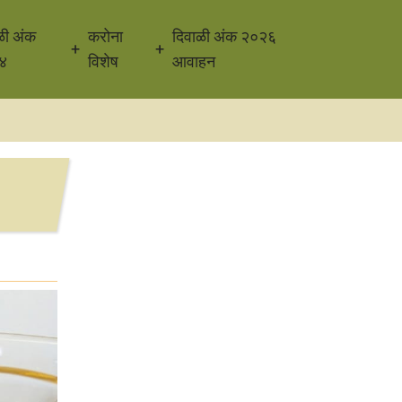
ळी अंक
करोना
दिवाळी अंक २०२६
४
विशेष
आवाहन