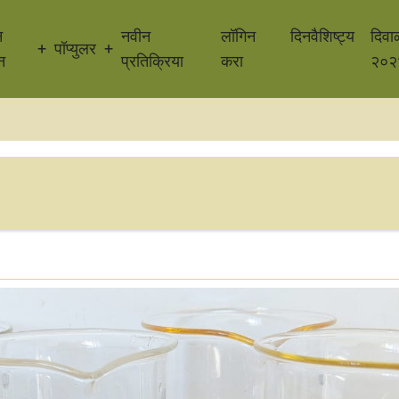
न
नवीन
लॉगिन
दिनवैशिष्ट्य
दिवा
पॉप्युलर
न
प्रतिक्रिया
करा
२०२