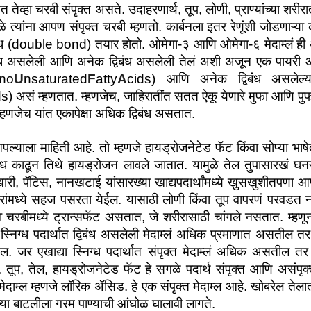
्हा चरबी संपृक्त असते. उदाहरणार्थ, तूप, लोणी, प्राण्यांच्या शरीरात
ुळे त्यांना आपण संपृक्त चरबी म्हणतो. कार्बनला इतर रेणूंशी जोडणाऱ्या 
्विबंध (double bond) तयार होतो. ओमेगा-३ आणि ओमेगा-६ मेदाम्लं ही अस
िबंध असलेली आणि अनेक द्विबंध असलेली तेलं अशी अजून एक पायरी 
no
U
nsaturated
F
atty
A
cids) आणि अनेक द्विबंध असलेल्या
s) असं म्हणतात. म्हणजेच, जाहिरातींत सतत ऐकू येणारे मुफा आणि पुफ
म्हणजेच यांत एकापेक्षा अधिक द्विबंध असतात. 
पल्याला माहिती आहे. तो म्हणजे हायड्रोजनेटेड फॅट किंवा सोप्या भाष
बंध काढून तिथे हायड्रोजन लावले जातात. यामुळे तेल तुपासारखं घनरू
. खारी, पॅटिस, नानखटाई यांसारख्या खाद्यपदार्थांमध्ये खुसखुशीतपणा आ
ध्ये सहज पसरता येईल. यासाठी लोणी किंवा तूप वापरणं परवडत नाह
 चरबीमध्ये ट्रान्सफॅट असतात, जे शरीरासाठी चांगले नसतात. म्हणू
िग्ध पदार्थात द्विबंध असलेली मेदाम्लं अधिक प्रमाणात असतील तर त
ल. जर एखाद्या स्निग्ध पदार्थात संपृक्त मेदाम्लं अधिक असतील तर त
 तूप, तेल, हायड्रोजनेटेड फॅट हे सगळे पदार्थ संपृक्त आणि असंपृक्
दाम्ल म्हणजे लॉरिक ॲसिड. हे एक संपृक्त मेदाम्ल आहे. खोबरेल तेला
च्या बाटलीला गरम पाण्याची आंघोळ घालावी लागते. 