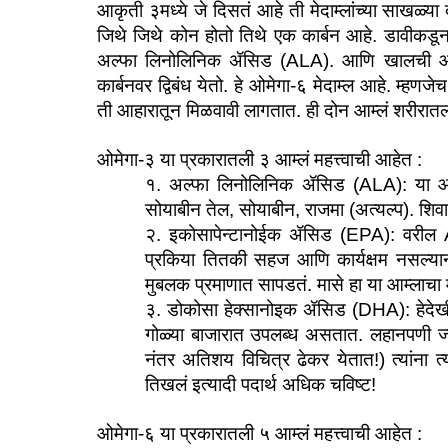
आकृती ३मध्ये जे दिसतं आहे ती मेदाम्लांच्या साखळ्य
जिथे जिथे कोन होतो तिथे एक कार्बन आहे. डावीकडून मो
अल्फा लिनोलिनिक ॲसिड (ALA). आणि खालची आकृ
कार्बनवर द्विबंध येतो. हे ओमेगा-६ मेदाम्ल आहे. म्हण
ती आहारातून मिळवावी लागतात. ही दोन आम्लं शरीरात
ओमेगा-३ या प्रकारातली ३ आम्लं महत्त्वाची आहेत : 
१. अल्फा लिनोलिनिक ॲसिड (ALA): या आम्
सोयाबीन तेल, सोयाबीन, राजमा (अत्यल्प). शिवाय 
२. इकोसापेन्टानोईक ॲसिड (EPA): वरील AL
प्रकिया तितकी सहज आणि कार्यक्षम नसल्यानं 
मुबलक प्रमाणात सापडतं. मासे हा या आम्लाचा 
३. डोकोसा हेक्सानोइक ॲसिड (DHA): हेदेखी
गोळ्या बाजारात उपलब्ध असतात. लहानपणी ज्यांन
नंतर अतिशय विचित्र ढेकर येतात!) त्यांना त्य
तिखलं इत्यादी पदार्थ अधिक चविष्ट!
ओमेगा-६ या प्रकारातली ५ आम्लं महत्त्वाची आहेत : 