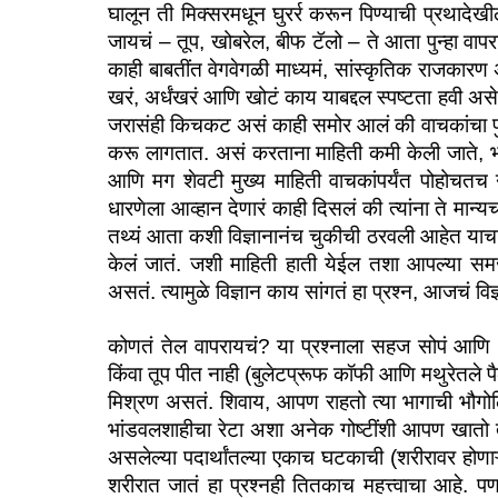
घालून ती मिक्सरमधून घुरर्र करून पिण्याची प्रथादेखील 
जायचं – तूप, खोबरेल, बीफ टॅलो – ते आता पुन्हा वाप
काही बाबतींत वेगवेगळी माध्यमं, सांस्कृतिक राजकारण
खरं, अर्धंखरं आणि खोटं काय याबद्दल स्पष्टता हवी अस
जरासंही किचकट असं काही समोर आलं की वाचकांचा पुढ
करू लागतात. असं करताना माहिती कमी केली जाते, भाष
आणि मग शेवटी मुख्य माहिती वाचकांपर्यंत पोहोचत
धारणेला आव्हान देणारं काही दिसलं की त्यांना ते म
तथ्यं आता कशी विज्ञानानंच चुकीची ठरवली आहेत याचा
केलं जातं. जशी माहिती हाती येईल तशा आपल्या समज
असतं. त्यामुळे विज्ञान काय सांगतं हा प्रश्न, आजचं व
कोणतं तेल वापरायचं? या प्रश्नाला सहज सोपं आणि
किंवा तूप पीत नाही (बुलेटप्रूफ कॉफी आणि मथुरेतले 
मिश्रण असतं. शिवाय, आपण राहतो त्या भागाची भौगोलिक 
भांडवलशाहीचा रेटा अशा अनेक गोष्टींशी आपण खातो त
असलेल्या पदार्थांतल्या एकाच घटकाची (शरीरावर होणा
शरीरात जातं हा प्रश्नही तितकाच महत्त्वाचा आहे. प