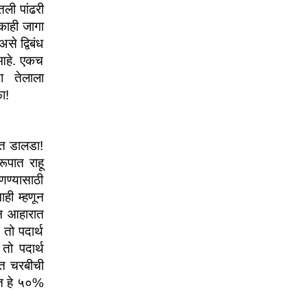
ली पांढरी 
काही जागा 
े द्विबंध 
आहे. एकच 
 तेलाला 
ा! 
ेत डालडा! 
पात राहू 
णण्यासाठी 
ी म्हणून 
न आहारात 
ो पदार्थ 
ो पदार्थ 
त चरबीची 
त हे ५०% 