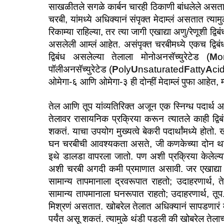
साखळीतले सगळे कार्बन चारही ठिकाणी बांधलेले असतात तेव
चरबी, यांमध्ये अधिक्यानं संपृक्त मेदाम्लं असतात त्याम
रिकाम्या राहिल्या, तर त्या जागी एखाद्या अणु/रेणूशी द
असलेली आम्लं आहेत. असंपृक्त चरबीमध्ये एकच द्व
द्विबंध असलेल्या तेलाला मोनोअनसॅच्युरेटेड (
M
o
पॉलीअनसॅच्युरेटेड (
P
oly
U
nsaturated
F
atty
A
cid
ओमेगा-६ आणि ओमेगा-३ ही दोन्हीं मेदाम्लं पुफा आहेत, 
तेल आणि तूप यांव्यतिरिक्त अजून एक स्निग्ध पदार्थ आ
तेलावर रासायनिक प्रक्रिया करून त्यातले काही द्वि
शकतं. याचा उपयोग मुख्यत्वे बेकरी पदार्थांमध्ये होतो
घन चरबीची आवश्यकता असते, जी कणकेच्या दोन थरांम
इथे डालडा वापरला जातो. पण अशी प्रक्रिया केलेल्या
अशी चरबी अगदी कमी प्रमाणात असावी. जर एखाद्या स्न
सामान्य तापमानाला द्रवरूपात राहतो; उदाहरणार्थ, ते
सामान्य तापमानाला घनरूपात राहतो; उदाहरणार्थ, तूप.
मिश्रणं असतात. खोबरेल तेलात अधिक्यानं सापडणारं मे
पर्यंत असू शकतं. त्यामुळे थंडी पडली की खोबरेल तेला