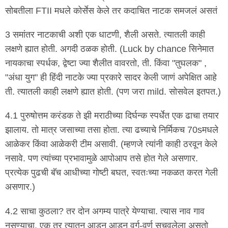
सोबतीला FTII मधले कोर्सेस केले तर कदाचित नाटक समजलं असतं
3 समांतर नाटकाची अशी एक धाटणी, शैली असते. त्यातली काही
लक्षणे ह्यात होती. अगदी ठळक होती. (Luck by chance सिनेमात
नायकाचा स्पर्धक, द्वेष्टा ज्या शैलीत वावरतो, ती. किंवा "तुघलक" ,
"अंधा युग" ही हिंदी नाटके ज्या प्रकारे सादर केली जाणं अपेक्षित आहे
ती. त्यातली काही लक्षणे ह्यात होती. (पण जरा mild. सोसवेल इतपत.)
4.1 पुरुषोत्तम करंडक ते झी मराठीच्या दिर्घन्क स्पर्धेत एक ढाचा तयार
झालाय. तो मात्र जसाच्या तसा होता. त्या ढच्याचे निर्मिकच 70sमधले
आळेकर किंवा आळेकरी टीम असावी. (म्हणजे त्यांनी काही ठरवून केले
नसावे. पण त्यांच्या प्रभावामुळे आपोआप तसे होत गेले असणार.
प्रत्येक पुढची बॅच आधीच्या गोष्टी बघत, स्वतःच्या नकळत करत गेली
असणार.)
4.2 साचा कुठला? तर दोन अगम्य पात्रे येण्याचा. त्यास नाव गाव
नसण्याचा. एक तर त्यातून आडून आडून वर्ग-वर्ण सुचवलेला असतो