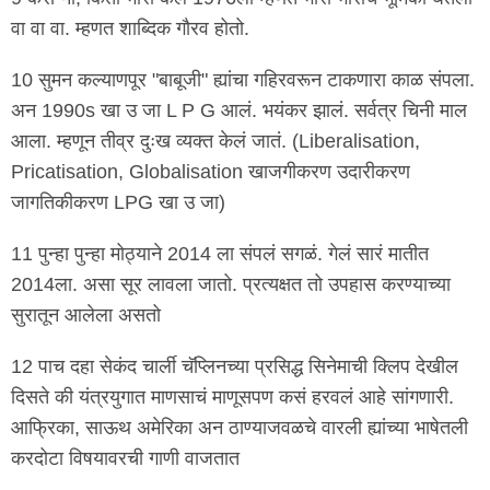
वा वा वा. म्हणत शाब्दिक गौरव होतो.
10 सुमन कल्याणपूर "बाबूजी" ह्यांचा गहिरवरून टाकणारा काळ संपला.
अन 1990s खा उ जा L P G आलं. भयंकर झालं. सर्वत्र चिनी माल
आला. म्हणून तीव्र दुःख व्यक्त केलं जातं. (Liberalisation,
Pricatisation, Globalisation खाजगीकरण उदारीकरण
जागतिकीकरण LPG खा उ जा)
11 पुन्हा पुन्हा मोठ्याने 2014 ला संपलं सगळं. गेलं सारं मातीत
2014ला. असा सूर लावला जातो. प्रत्यक्षत तो उपहास करण्याच्या
सुरातून आलेला असतो
12 पाच दहा सेकंद चार्ली चॅप्लिनच्या प्रसिद्ध सिनेमाची क्लिप देखील
दिसते की यंत्रयुगात माणसाचं माणूसपण कसं हरवलं आहे सांगणारी.
आफ्रिका, साऊथ अमेरिका अन ठाण्याजवळचे वारली ह्यांच्या भाषेतली
करदोटा विषयावरची गाणी वाजतात