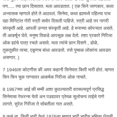
पण..... त्या छान दिसतात. मला आवडतात. ( एक सिने जाणकार, कला
अभ्यासक म्हणाले होते ते आठवलं. सिनेमा, कथा ह्यामध्ये पहिल्या पाच
दहा मिनिटांत गोरी स्त्री समोर दिसली पाहिजे. स्त्री आहे तर नागरी
संस्कृती आहे. आपली उन्नत संस्कृती आहे. हे मनाच्या कोपऱ्यात असते.
ती आकर्षून घेते. मनुष्य तिकडे आपसूक लक्ष देतो. तशा प्रकारे गिरिजा
ओक ह्यांचे पात्र रचले असावे. मला त्यांचे छान दिसणे , डोळे,
तुकतुकीत त्वचा, एकूणच बांधा आवडतो. तसे पुष्कळ लोकांना आवडत
असणार. )
7 1946ला कोटणीस की अमर कहानी सिनेमात किती भारी होतं. म्हणत
चिन चिन चुक गाण्यावर आकर्षक गिरीजा ओक नाचते.
8 1967च्या आई की मम्मी अशा कुठल्यातरी वात्सल्यपूर्ण प्रसिद्ध
सिनेमाचा रेफरन्स येतो अन पडद्यावर प्रेमळ सुलोचना ताईचे गाणे
लागते. सुरेल गिरीजा ते सोबतीला गात असते.
9 कसं ना, किती भारी केलं 1976ला म्हणत भारी भारीच भूमिका घेतली