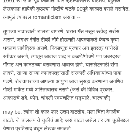
1991 खा उ जा पूर्व काळाला थोर म्हटल्यासारखं वाटतंय. बहुतेक
लेखकाला ह्यापैकी कुठल्या गोष्टीचे चटके 90पूर्व काळात बसले नसावेत.
त्यामुळं त्याबद्दल romanticism असावा --
तुपाच्या नावाखाली डालडा वापरणे, घरात गॅस नसून स्टोव्ह सर्रास
असणं, जगभर रंगीत टीव्ही नॉर्म होऊनही आपल्याकडे केवळ कृष्ण
धवलच सार्वत्रिक असणे, निवडणूक प्रचार अन इतरत्र घाणेरडे
स्पीकर असणे, त्यातून आवाज शब्द न कळणे/पोचणे पण जबरदस्त
गोंगाट अन कानठळ्या बसवणारा आवाज होणे, घासलेटसाठी रांगा
लावणे, साध्या साध्या कागदपत्रांसाठी सरकारी अधिकाऱ्यांच्या पाया
पडणे, रोजवापराच्या आपल्या आयुष्य आज सुसह्य करणाऱ्या अगणित
गोष्टी मार्केट मध्ये अस्तित्वातच नसणे (जसं की विविध प्रकार,
आकाराचे डबे, फोन, चांगली स्वयंचलित घड्याळे, चारचाकी)
may be. त्यांना तो काळ फार उत्तम वाटतोय. मला चिंता वेगळीच
वाटते. जे चाललंय ते चुकीचं आहे; असं वाटत असेल तर त्या चुकीबद्दल
येणारा प्रतिसाद बघून लेखक उमजतो.