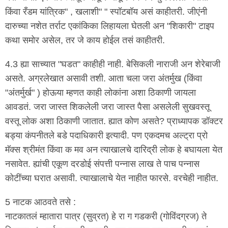
किंवा रँडम यांत्रिक" , खलाशी" " स्पॉटबॉय असं काहीतरी. जीएंनी
दारुच्या नशेत तर्राट एकांकिका लिहायला घेतली अन "शिकारी" टाइप
कथा समोर असेल, तर जे काय होईल तसं काहीतरी.
4.3 ह्या साच्यात "घडत" काहीही नाही. बेसिकली नाराजी अन शेरेबाजी
असते. अग्रलेखात असावी तशी. आता चला जरा अंतर्मुख (किंवा
"अंतर्मुर्ख" ) होऊया म्हणत काही लोकांना अशा ठिकाणी जायला
आवडतं. जरा जास्त शिकलेली जरा जास्त पैसा असलेली सुखवस्तू
वस्तू लोक अशा ठिकाणी जातात. ह्यात कोण असते? प्राध्यापक डॉक्टर
बड्या कंपनीतले बडे पदाधिकारी इत्यादी. पण एकदमच अल्ट्रा प्रो
मॅक्स श्रीमंत किंवा क मव अन त्याखालचे दारिद्री लोक हे बघायला येत
नसावेत. ह्यांची एकूण दरडोई संपत्ती पन्नास लाख ते पाच पन्नास
कोटींच्या घरात असावी. त्याखालाचे येत नाहीत फारसे. वरचेही नाहीत.
5 नाटक आठवते तसे :
नाटकातलं म्हातारा पात्र (सुव्रत) हे रा ग गडकरी (गोविंदग्रज) ते