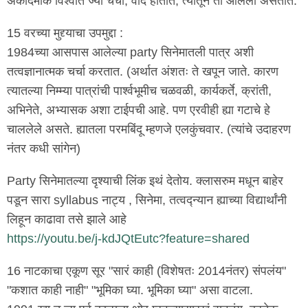
अकादमीक विश्वात ज्या चर्चा, वाद होतात, त्यातून ती आलेली असतात.
15 वरच्या मुद्द्याचा उपमुद्दा :
1984च्या आसपास आलेल्या party सिनेमातली पात्र अशी
तत्वज्ञानात्मक चर्चा करतात. (अर्थात अंशतः ते खपून जाते. कारण
त्यातल्या निम्म्या पात्रांची पार्श्वभूमीच चळवळी, कार्यकर्ते, क्रांती,
अभिनेते, अभ्यासक अशा टाईपची आहे. पण एरवीही ह्या गटाचे हे
चाललेले असते. ह्यातला परमबिंदू म्हणजे एलकुंचवार. (त्यांचे उदाहरण
नंतर कधी सांगेन)
Party सिनेमातल्या दृश्याची लिंक इथं देतोय. क्लासरुम मधून बाहेर
पडून सारा syllabus नाट्य , सिनेमा, तत्वद्न्यान ह्याच्या विद्यार्थांनी
लिहून काढावा तसे झाले आहे
https://youtu.be/j-kdJQtEutc?feature=shared
16 नाटकाचा एकूण सूर "सारं काही (विशेषतः 2014नंतर) संपलंय"
"कशात काही नाही" "भूमिका घ्या. भूमिका घ्या" असा वाटला.