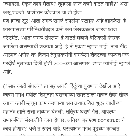
"च्यायला. ऐकून काय घेताय? तुम्हाला लाज कशी वाटत नाही?" असा
असू शकतो. घाशीराम कोतवाल चा तो होता.
पण ह्यांचा सूर "आता सगळं सगळं संपलंय" स्टाईल आहे ह्यावेळेस. हे
आसपासच्या परिस्थितीबद्दल कमी अन लेखकबद्दल जास्त आज
स्टेटमेंट. "आता सगळं संपलंय" हे वाटतं म्हणजे बेसिकली लेखक
संपलेला असण्याची शक्यता आहे. हे मी एकटा म्हणत नाही. मला नीट
आठवत असेल तर विजय तेंडुलकरांनी वागळेला शेवटच्या काळात एक
प्रदीर्घ मुलाखत दिली होती 2008च्या आसपास. त्यात त्यांनीही म्हटलं
आहे.
( "सारं काही संपलंय" हा सूर अगदी हिंदूंच्या पुराणात देखील आहे.
कारण मगध मधील शिशुनाग घराण्याच्या सम्राटाला मारुन तेव्हा तोवर
त्याचा न्हावी म्हणून काम करणाऱ्या अन तथाकथित शूद्र जातीच्या
महानंद ह्याने सत्ता ताब्यात घेतली. क्षत्रिय घराणे गेले. आपल्या
तथाकथित संस्कृतीचे काय होणार, क्षत्रिय-ब्राम्हण construct चे
काय होणार? असे ते रुदन आहे. प्रत्यक्षात मगध पुढच्या काळात