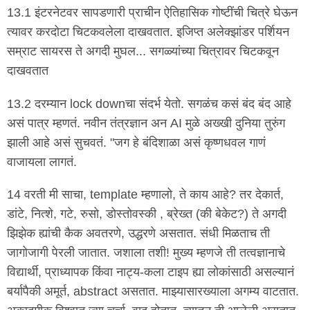
13.1 इंटरनेटवर सापडणारी प्राचीन ऐतिहासिक गोष्टींची चित्रे घेऊन
त्यावर करदोटा चिटकवलेला दाखवतात. इजिप्त अलेक्झांडर पर्शियन
सम्राट सायरस ते अगदी मुघल... सगळ्यांच्या चित्रावर चिटकवून
दाखवतात
13.2 दरम्यान lock downचा संदर्भ येतो. सगळंच कसं बंद बंद आहे
असं पात्र म्हणतं. नवीन तंत्रज्ञान अन AI मुळे अख्खी दुनिया तुरुंग
झाली आहे असं सुचवतं. "जग हे बंदिशाळा असं कृष्णधवल गाणं
वाजायला लागतं.
14 वरती मी साचा, template म्हणालो, ते काय आहे? तर देकार्त,
डांटे, नित्शे, गटे, रुसो, डोस्तोवस्की , ब्रेख्त (की बेकेट?) ते अगदी
झिझेक ह्यांची कैक अवतरणे, उद्धरणे असतात. संधी मिळताच ती
जागोजागी पेरली जातात. जशाला तशी! मुख्य म्हणजे ती तत्वज्ञानाचे
विद्यार्थी, प्राध्यापक किंवा नाट्य-कला टाइप ह्या लोकांसाठी असल्यानं
बर्यापैकी अमूर्त, abstract असतात. माझ्यासारख्याला अगम्य वाटतात.