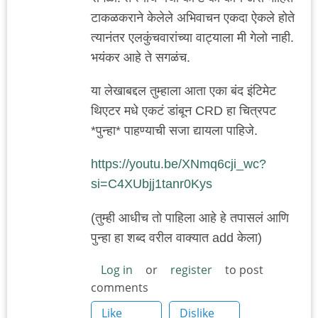
टाकळकराने केलेले अभिवाचन एकदा ऐकले होते
त्यानंतर एलकुंचवारांच्या वाट्याला मी गेलो नाही.
भयंकर आहे ते सगळंच.
या लेखाबद्दल तुम्हाला आता एका बंद इंटिमेट
थिएटर मधे एकटं डांबून CRD हा चित्रपट
*पुन्हा* पाहण्याची सजा द्यायला पाहिजे.
https://youtu.be/XNmq6cji_wc?
si=C4XUbjj1tanr0Kys
(तुम्ही आधीच तो पाहिला आहे हे तपासलं आणि
पुन्हा हा शब्द वरील वाक्यात add केला)
Log in
or
register
to post
comments
Like
Dislike