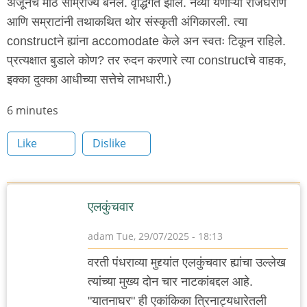
अजूनच मोठे साम्राज्य बनले. वृद्धिंगत झाले. नव्या येणाऱ्या राजघराणे
आणि सम्राटांनी तथाकथित थोर संस्कृती अंगिकारली. त्या
constructने ह्यांना accomodate केले अन स्वतः टिकून राहिले.
प्रत्यक्षात बुडाले कोण? तर रुदन करणारे त्या constructचे वाहक,
इक्का दुक्का आधीच्या सत्तेचे लाभधारी.)
Node
6 minutes
read
Like
Dislike
time
एलकुंचवार
adam
Tue, 29/07/2025 - 18:13
वरती पंधराव्या मुद्द्यांत एलकुंचवार ह्यांचा उल्लेख
त्यांच्या मुख्य दोन चार नाटकांबद्दल आहे.
"यातनाघर" ही एकांकिका त्रिनाट्यधारेतली