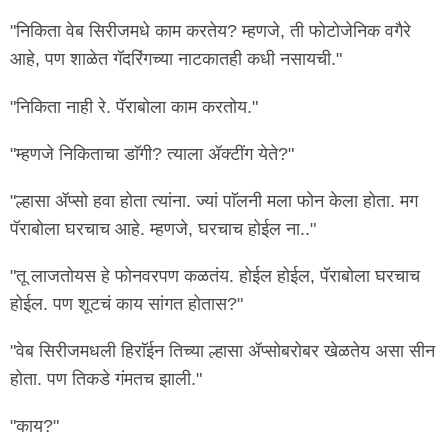
"निकिता वेब सिरीजमधे काम करतेय? म्हणजे, ती फोटोजेनिक वगैरे
आहे, पण शाळेत गॅदरिंगच्या नाटकातही कधी नसायची."
"निकिता नाही रे. पॅराबोला काम करतोय."
"म्हणजे निकिताचा डाॅगी? त्याला ॲक्टींग येते?"
"ल्हासा ॲप्सो हवा होता त्यांना. ज्यां पाॅलनी मला फोन केला होता. मग
पॅराबोला घरचाच आहे. म्हणजे, घरचाच होईल ना.."
"तू लाजतोयस हे फोनवरपण कळतंय. होईल होईल, पॅराबोला घरचाच
होईल. पण शूटचं काय सांगत होतास?"
"वेब सिरीजमधली हिराॅईन तिच्या ल्हासा ॲप्सोबरोबर खेळतेय असा सीन
होता. पण तिकडे गंमतच झाली."
"काय?"