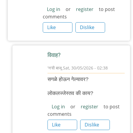
reply
to
Log in
or
register
to post
comments
?
by
Like
Dislike
'न'वी
बाजू
विवाह?
'न'वी बाजू
Sat, 30/05/2026 - 02:38
In
सगळे होऊन गेल्यावर?
reply
to
लोकलज्जेस्तव की काय?
नाही
Log in
or
register
to post
नाही
comments
by
Like
Dislike
देवदत्त