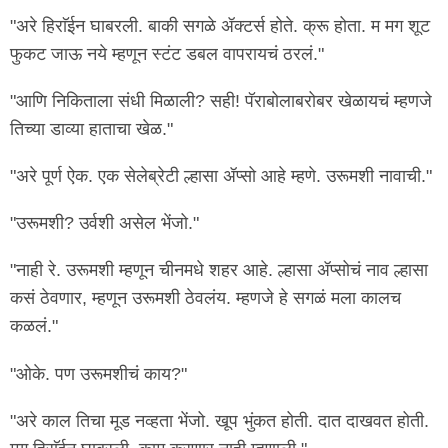
"अरे हिराॅईन घाबरली. बाकी सगळे ॲक्टर्स होते. क्रू होता. म मग शूट
फुकट जाऊ नये म्हणून स्टंट डबल वापरायचं ठरलं."
"आणि निकिताला संधी मिळाली? सही! पॅराबोलाबरोबर खेळायचं म्हणजे
तिच्या डाव्या हाताचा खेळ."
"अरे पूर्ण ऐक. एक सेलेब्रेटी ल्हासा ॲप्सो आहे म्हणे. उरूमशी नावाची."
"उरूमशी? उर्वशी असेल भेंजो."
"नाही रे. उरूमशी म्हणून चीनमधे शहर आहे. ल्हासा ॲप्सोचं नाव ल्हासा
कसं ठेवणार, म्हणून उरूमशी ठेवलंय. म्हणजे हे सगळं मला कालच
कळलं."
"ओके. पण उरूमशीचं काय?"
"अरे काल तिचा मूड नव्हता भेंजो. खूप भुंकत होती. दात दाखवत होती.