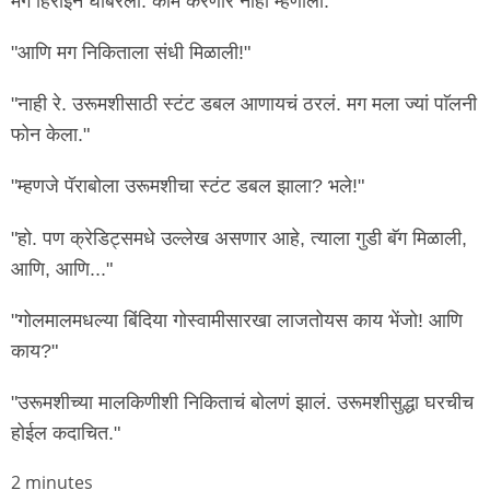
मग हिराॅईन घाबरली. काम करणार नाही म्हणाली."
"आणि मग निकिताला संधी मिळाली!"
"नाही रे. उरूमशीसाठी स्टंट डबल आणायचं ठरलं. मग मला ज्यां पाॅलनी
फोन केला."
"म्हणजे पॅराबोला उरूमशीचा स्टंट डबल झाला? भले!"
"हो. पण क्रेडिट्समधे उल्लेख असणार आहे, त्याला गुडी बॅग मिळाली,
आणि, आणि..."
"गोलमालमधल्या बिंदिया गोस्वामीसारखा लाजतोयस काय भेंजो! आणि
काय?"
"उरूमशीच्या मालकिणीशी निकिताचं बोलणं झालं. उरूमशीसुद्धा घरचीच
होईल कदाचित."
Node
2 minutes