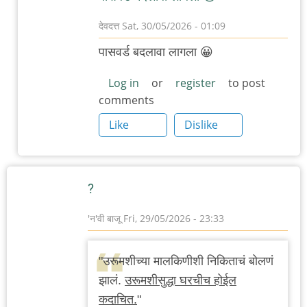
देवदत्त
Sat, 30/05/2026 - 01:09
In
पासवर्ड बदलावा लागला 😀
reply
to
Log in
or
register
to post
comments
…
by
Like
Dislike
'न'वी
बाजू
?
'न'वी बाजू
Fri, 29/05/2026 - 23:33
"उरूमशीच्या मालकिणीशी निकिताचं बोलणं
झालं.
उरूमशीसुद्धा घरचीच होईल
कदाचित.
"