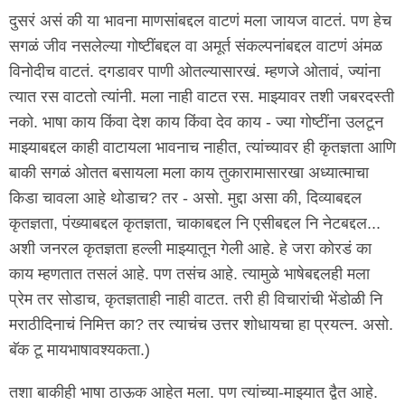
दुसरं असं की या भावना माणसांबद्दल वाटणं मला जायज वाटतं. पण हेच
सगळं जीव नसलेल्या गोष्टींबद्दल वा अमूर्त संकल्पनांबद्दल वाटणं अंमळ
विनोदीच वाटतं. दगडावर पाणी ओतल्यासारखं. म्हणजे ओतावं, ज्यांना
त्यात रस वाटतो त्यांनी. मला नाही वाटत रस. माझ्यावर तशी जबरदस्ती
नको. भाषा काय किंवा देश काय किंवा देव काय - ज्या गोष्टींना उलटून
माझ्याबद्दल काही वाटायला भावनाच नाहीत, त्यांच्यावर ही कृतज्ञता आणि
बाकी सगळं ओतत बसायला मला काय तुकारामासारखा अध्यात्माचा
किडा चावला आहे थोडाच? तर - असो. मुद्दा असा की, दिव्याबद्दल
कृतज्ञता, पंख्याबद्दल कृतज्ञता, चाकाबद्दल नि एसीबद्दल नि नेटबद्दल...
अशी जनरल कृतज्ञता हल्ली माझ्यातून गेली आहे. हे जरा कोरडं का
काय म्हणतात तसलं आहे. पण तसंच आहे. त्यामुळे भाषेबद्दलही मला
प्रेम तर सोडाच, कृतज्ञताही नाही वाटत. तरी ही विचारांची भेंडोळी नि
मराठीदिनाचं निमित्त का? तर त्याचंच उत्तर शोधायचा हा प्रयत्न. असो.
बॅक टू मायभाषावश्यकता.)
तशा बाकीही भाषा ठाऊक आहेत मला. पण त्यांच्या-माझ्यात द्वैत आहे.