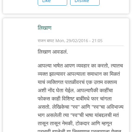
Like
Dislike
लिखाण
राजन बापट
Mon, 29/02/2016 - 21:05
लिखाण आवडलं.
आपल्या भाषेत आपण व्यवहार का करतो, त्यातच
व्यक्त झाल्यावर आपल्याला समाधान का मिळतं
याचं व्यक्तिगत पातळीवरचं एक उत्तम वक्तव्य
अशी नोंद घेता येईल. आपल्यापैकी काहींचा
फोकस काही विशिष्ट बाबींमधे फार चांगला
असतो. लेखिकेचा "स्व" आणि "स्व"चा अविभाज्य
भाग असलेली त्या "स्व"ची भाषा यांबद्दलची मतं
तासून तासून नेमकी, टोकदार आणि म्हणून
प्रभावी झालेली या लिखाणात प्रत्ययाला येतात.