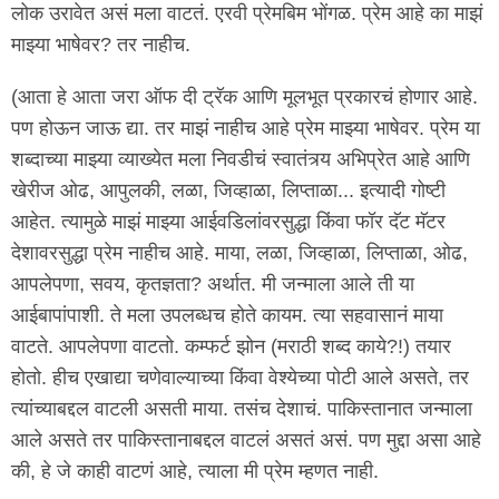
लोक उरावेत असं मला वाटतं. एरवी प्रेमबिम भोंगळ. प्रेम आहे का माझं
माझ्या भाषेवर? तर नाहीच.
(आता हे आता जरा ऑफ दी ट्रॅक आणि मूलभूत प्रकारचं होणार आहे.
पण होऊन जाऊ द्या. तर माझं नाहीच आहे प्रेम माझ्या भाषेवर. प्रेम या
शब्दाच्या माझ्या व्याख्येत मला निवडीचं स्वातंत्र्य अभिप्रेत आहे आणि
खेरीज ओढ, आपुलकी, लळा, जिव्हाळा, लिप्ताळा... इत्यादी गोष्टी
आहेत. त्यामुळे माझं माझ्या आईवडिलांवरसुद्धा किंवा फॉर दॅट मॅटर
देशावरसुद्धा प्रेम नाहीच आहे. माया, लळा, जिव्हाळा, लिप्ताळा, ओढ,
आपलेपणा, सवय, कृतज्ञता? अर्थात. मी जन्माला आले ती या
आईबापांपाशी. ते मला उपलब्धच होते कायम. त्या सहवासानं माया
वाटते. आपलेपणा वाटतो. कम्फर्ट झोन (मराठी शब्द काये?!) तयार
होतो. हीच एखाद्या चणेवाल्याच्या किंवा वेश्येच्या पोटी आले असते, तर
त्यांच्याबद्दल वाटली असती माया. तसंच देशाचं. पाकिस्तानात जन्माला
आले असते तर पाकिस्तानाबद्दल वाटलं असतं असं. पण मुद्दा असा आहे
की, हे जे काही वाटणं आहे, त्याला मी प्रेम म्हणत नाही.