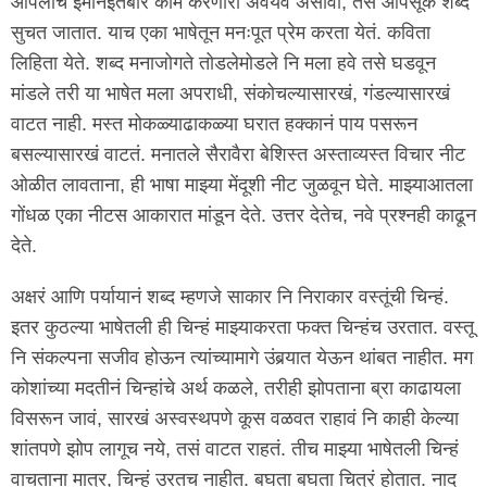
आपलाच इमानेइतबारे काम करणारा अवयव असावा, तसे आपसूक शब्द
सुचत जातात. याच एका भाषेतून मनःपूत प्रेम करता येतं. कविता
लिहिता येते. शब्द मनाजोगते तोडलेमोडले नि मला हवे तसे घडवून
मांडले तरी या भाषेत मला अपराधी, संकोचल्यासारखं, गंडल्यासारखं
वाटत नाही. मस्त मोकळ्याढाकळ्या घरात हक्कानं पाय पसरून
बसल्यासारखं वाटतं. मनातले सैरावैरा बेशिस्त अस्ताव्यस्त विचार नीट
ओळीत लावताना, ही भाषा माझ्या मेंदूशी नीट जुळवून घेते. माझ्याआतला
गोंधळ एका नीटस आकारात मांडून देते. उत्तर देतेच, नवे प्रश्नही काढून
देते.
अक्षरं आणि पर्यायानं शब्द म्हणजे साकार नि निराकार वस्तूंची चिन्हं.
इतर कुठल्या भाषेतली ही चिन्हं माझ्याकरता फक्त चिन्हंच उरतात. वस्तू
नि संकल्पना सजीव होऊन त्यांच्यामागे उंबर्‍यात येऊन थांबत नाहीत. मग
कोशांच्या मदतीनं चिन्हांचे अर्थ कळले, तरीही झोपताना ब्रा काढायला
विसरून जावं, सारखं अस्वस्थपणे कूस वळवत राहावं नि काही केल्या
शांतपणे झोप लागूच नये, तसं वाटत राहतं. तीच माझ्या भाषेतली चिन्हं
वाचताना मात्र, चिन्हं उरतच नाहीत. बघता बघता चित्रं होतात. नाद