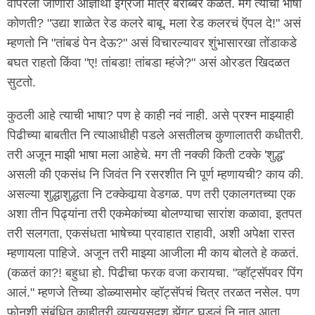
वापरली जाणारी आज्ञार्थी इंग्रजी मात्र बरोब्बर कळते. मग त्याची भाषा
कोणती? "उद्या शाळेत रेड कलरे बाबू, मला रेड कलरचं ऍपल दे!" असं
म्हणतो नि "तांबडं पेन देऊ?" असं विचारल्यावर शुंभासारखा तोंडाकडे
बघत राहतो किंवा "ए! तांबडा! तांबडा म्हंजे?" असं ओरडत खिदळत
सुटतो.
कुठली आहे त्याची भाषा? पण हे काही नवं नाही. असे प्रश्न माझ्याही
पिढीच्या बाबतीत नि त्याआधीही पडले असतीलच कुणालातरी कधीतरी.
तरी अजून माझी भाषा मला आहेचे. मग ती नक्की किती टक्के 'शुद्ध'
असली की एकसंध नि जिवंत नि रसरशीत नि पूर्ण म्हणायची? काय की.
असल्या शुद्धाशुद्धता नि टक्केवार्‍या वेडगळ. पण तरी एकालगतच्या एक
अशा तीन पिढ्यांना तरी एकमेकांच्या बोलण्याचा सारांश कळावा, इतपत
तरी सलगता, एकसंधता भाषेच्या प्रवाहात राहावी, अशी अपेक्षा रास्त
म्हणायला पाहिजे. अजून तरी माझ्या आजीला मी काय बोलते हे कळतं.
(कळतं का?! बहुधा हो. पिढीचा फरक वजा करायचा. "व्हॉट्सॅपवर पिंग
आलं." म्हणजे तिच्या डोळ्यासमोर व्हॉट्सॅपचं चित्र तरळत नसेल. पण
फोनशी संबंधित काहीतरी व्यत्ययसदृश झेंगट घडलं नि नात आता