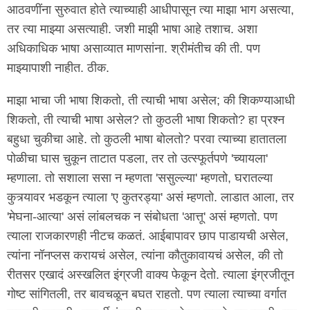
आठवणींना सुरुवात होते त्याच्याही आधीपासून त्या माझा भाग असत्या,
तर त्या माझ्या असत्याही. जशी माझी भाषा आहे तशाच. अशा
अधिकाधिक भाषा असाव्यात माणसांना. श्रीमंतीच की ती. पण
माझ्यापाशी नाहीत. ठीक.
माझा भाचा जी भाषा शिकतो, ती त्याची भाषा असेल; की शिकण्याआधी
शिकतो, ती त्याची भाषा असेल? तो कुठली भाषा शिकतो? हा प्रश्न
बहुधा चुकीचा आहे. तो कुठली भाषा बोलतो? परवा त्याच्या हातातला
पोळीचा घास चुकून ताटात पडला, तर तो उत्स्फूर्तपणे 'च्यायला'
म्हणाला. तो सशाला ससा न म्हणता 'ससुल्ल्या' म्हणतो, घरातल्या
कुत्र्यावर भडकून त्याला 'ए कुतरड्या' असं म्हणतो. लाडात आला, तर
'मेघना-आत्या' असं लांबलचक न संबोधता 'आत्तू' असं म्हणतो. पण
त्याला राजकारणही नीटच कळतं. आईबापावर छाप पाडायची असेल,
त्यांना नॉनप्लस करायचं असेल, त्यांना कौतुकावायचं असेल, की तो
रीतसर एखादं अस्खलित इंग्रजी वाक्य फेकून देतो. त्याला इंग्रजीतून
गोष्ट सांगितली, तर बावचळून बघत राहतो. पण त्याला त्याच्या वर्गात