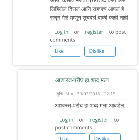
असो. कंसात मराठी प्रतिशब्द काय असं
reply
लिहिलेलं दिसलं आणि सहजच आपलं हे
to
सुचून गेलं म्हणून सुचवलं.बाकी काही नाही
मला
नामास
Log in
or
register
to post
comments
नाम
अशा
Like
Dislike
तर्‍हेनं
by
मेघना
आश्वस्त-परीघ हा शब्द मला
भुस्कुटे
.शुचि.
Mon, 29/02/2016 - 22:15
In
आश्वस्त-परीघ हा शब्द मला आवडेल.
reply
to
Log in
or
register
to
post comments
असो.
कंसात
Like
Dislike