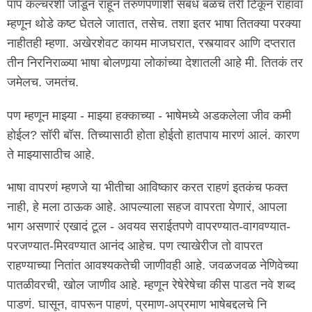
पॉप कल्चरशी जोडून राहून तरुणपणाशी संबंध बळंच तरी टिकून राहावा
म्हणून थोडे कष्ट घेतले जातात, तसेच. तशा इतर भाषा तितक्या परक्या
नाहीतही म्हणा. अखेरशेवट कायम माजघरात, रस्त्यावर आणि दप्तरात
तीन निरनिराळ्या भाषा बोलणार्‍या लोकांच्या देशातली आहे मी. तितकं तर
जमेलच. जमतंच.
पण म्हणून माझ्या - माझ्या हक्काच्या - भाषेमध्ये अडकलेला जीव कमी
होईल? सॉरी बॉस. तिच्यासाठी होता होईतो हातपाय मारणं आलं. कारण
ते माझ्यासाठीच आहे.
भाषा वापरणं म्हणजे या भीतीचा आविष्कार करत राहणं इतकंच फक्त
नाही, हे मला ठाऊक आहे. आपल्याला सहज वापरता येणारं, आपला
भाग असणारं एखादं टूल - अवयव सराईतपणे वापरण्यात-वागवण्यात-
परजण्यात-मिरवण्यात आनंद आहेच. पण त्याखेरीज तो वापरत
राहण्याच्या नितांत आवश्यकतेची जाणीवही आहे. जवळजवळ नेणिवेच्या
पातळीवरची, खोल जाणीव आहे. म्हणून रेषेरेषेचा कीस पाडत नवे शब्द
पाडणं. घासून, वापरून पाहणं, प्रमाण-अप्रमाण भाषेबद्दलचे नि