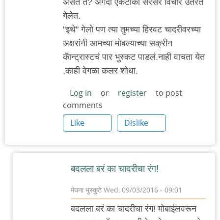
असतं त? अगदी एकटाकी सरसर विचार उतरत
गेलेत.
"इथे" गेलो पण त्या तुमच्या हिरवट चादरीवरच्या
अक्षरांनी आमच्या मोबल्याच्या सक्रीन
कॅान्ट्रास्टचं पार भुस्कट पाडलं.नाही वाचता येत
.काही वेगळा कलर शोधा.
Log in
or
register
to post
comments
Like
Dislike
बदलला बरं का चादरीचा रंग!
मेघना भुस्कुटे
Wed, 09/03/2016 - 09:01
In
बदलला बरं का चादरीचा रंग! मोबाईलवरून
reply