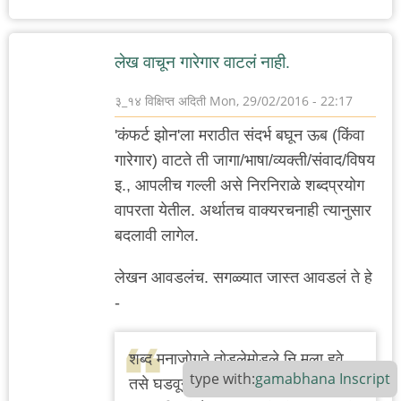
लेख वाचून गारेगार वाटलं नाही.
३_१४ विक्षिप्त अदिती
Mon, 29/02/2016 - 22:17
'कंफर्ट झोन'ला मराठीत संदर्भ बघून ऊब (किंवा
गारेगार) वाटते ती जागा/भाषा/व्यक्ती/संवाद/विषय
इ., आपलीच गल्ली असे निरनिराळे शब्दप्रयोग
वापरता येतील. अर्थातच वाक्यरचनाही त्यानुसार
बदलावी लागेल.
लेखन आवडलंच. सगळ्यात जास्त आवडलं ते हे
-
शब्द मनाजोगते तोडलेमोडले नि मला हवे
type with:
gamabhana
Inscript
तसे घडवून मांडले तरी या भाषेत मला