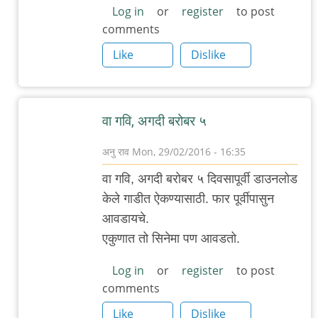
to
Log in
or
register
to post
comments
...मगर
मैंने
Like
Dislike
ये
राज़
अब
वा गवि, अगदी बरोबर ५
तक
ना
अनु राव
Mon, 29/02/2016 - 16:35
by
In
वा गवि, अगदी बरोबर ५ दिवसापूर्वी डाउनलोड
गवि
reply
केले गाडीत ऐकण्यासाठी. फार पूर्वीपासुन
to
आवडायचे.
...मगर
एकुणात तो सिनेमा पण आवडतो.
मैंने
ये
Log in
or
register
to post
comments
राज़
अब
Like
Dislike