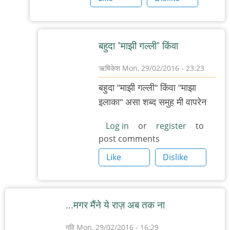
मराठी
प्रतिशब्द
by
बहुदा "माझी गल्ली" किंवा
दाह
ऋषिकेश
Mon, 29/02/2016 - 23:23
In
बहुदा "माझी गल्ली" किंवा "माझा
reply
इलाका" असा शब्द समुह मी वापरेन
to
आश्वस्त-
Log in
or
register
to
post comments
परीघ
हा
Like
Dislike
शब्द
मला
by
...मगर मैंने ये राज़ अब तक ना
.शुचि.
गवि
Mon, 29/02/2016 - 16:29