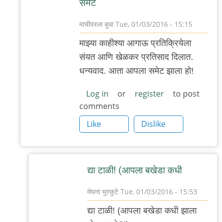
समेट
माचीवरला बुधा
Tue, 01/03/2016 - 15:15
In
माझ्या काहीश्या आगाऊ प्रतिक्रियेला
reply
संयत आणि खेळकर प्रतिसाद दिलात.
to
धन्यवाद. आता आपला समेट झाला हो!
अशा
भावना
Log in
or
register
to post
comments
कोणत्याही
भाषेबद्दल
Like
Dislike
by
मेघना
भुस्कुटे
द्या टाळी! (आपला बखेडा कधी
मेघना भुस्कुटे
Tue, 01/03/2016 - 15:53
In
द्या टाळी! (आपला बखेडा कधी झाला
reply