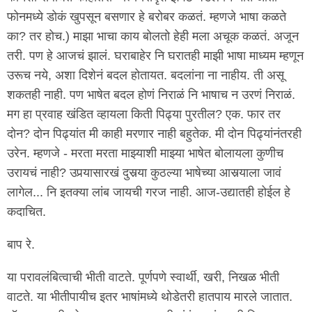
फोनमध्ये डोकं खुपसून बसणार हे बरोबर कळतं. म्हणजे भाषा कळते
का? तर होच.) माझा भाचा काय बोलतो हेही मला अचूक कळतं. अजून
तरी. पण हे आजचं झालं. घराबाहेर नि घरातही माझी भाषा माध्यम म्हणून
उरूच नये, अशा दिशेनं बदल होतायत. बदलांना ना नाहीय. ती असू
शकतही नाही. पण भाषेत बदल होणं निराळं नि भाषाच न उरणं निराळं.
मग हा प्रवाह खंडित व्हायला किती पिढ्या पुरतील? एक. फार तर
दोन? दोन पिढ्यांत मी काही मरणार नाही बहुतेक. मी दोन पिढ्यांनंतरही
उरेन. म्हणजे - मरता मरता माझ्याशी माझ्या भाषेत बोलायला कुणीच
उरायचं नाही? उपर्‍यासारखं दुसर्‍या कुठल्या भाषेच्या आसर्‍याला जावं
लागेल... नि इतक्या लांब जायची गरज नाही. आज-उद्यातही होईल हे
कदाचित.
बाप रे.
या परावलंबित्वाची भीती वाटते. पूर्णपणे स्वार्थी, खरी, निखळ भीती
वाटते. या भीतीपायीच इतर भाषांमध्ये थोडेतरी हातपाय मारले जातात.