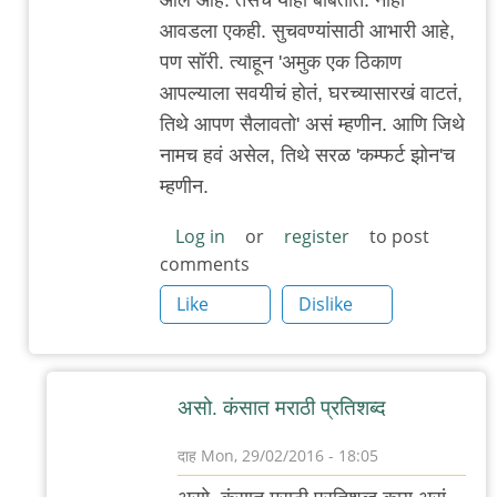
कम्फर्ट
आवडला एकही. सुचवण्यांसाठी आभारी आहे,
झोन
पण सॉरी. त्याहून 'अमुक एक ठिकाण
कम्फर्ट-
आपल्याला सवयीचं होतं, घरच्यासारखं वाटतं,
by
तिथे आपण सैलावतो' असं म्हणीन. आणि जिथे
दाह
नामच हवं असेल, तिथे सरळ 'कम्फर्ट झोन'च
म्हणीन.
Log in
or
register
to post
comments
Like
Dislike
असो. कंसात मराठी प्रतिशब्द
दाह
Mon, 29/02/2016 - 18:05
In