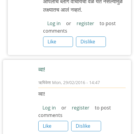
आपलाच ब्लॉग वाचायची वेळ येत नसल्यामुळे
to
लक्ष्यातच आलं नव्हतं.
निबंध
पोहोचला.इतकं
Log in
or
register
to post
comments
चांगलं
by
Like
Dislike
चिमणराव
व्वा!
ऋषिकेश
Mon, 29/02/2016 - 14:47
व्वा!
Log in
or
register
to post
comments
Like
Dislike