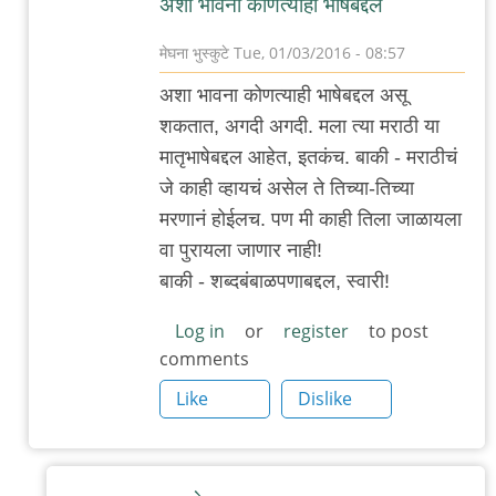
अशा भावना कोणत्याही भाषेबद्दल
मेघना भुस्कुटे
Tue, 01/03/2016 - 08:57
In
अशा भावना कोणत्याही भाषेबद्दल असू
reply
शकतात, अगदी अगदी. मला त्या मराठी या
to
मातृभाषेबद्दल आहेत, इतकंच. बाकी - मराठीचं
असह्मत
जे काही व्हायचं असेल ते तिच्या-तिच्या
by
मरणानं होईलच. पण मी काही तिला जाळायला
माचीवरला
वा पुरायला जाणार नाही!
बुधा
बाकी - शब्दबंबाळपणाबद्दल, स्वारी!
Log in
or
register
to post
comments
Like
Dislike