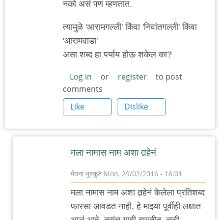
नको असं पण म्हणतात.
त्यामुळे 'आरामगल्ली' किंवा 'निवांतगल्ली' किंवा
'आरामवाडा'
असा शब्द हा पर्याय होऊ शकेल का?
Log in
or
register
to post
comments
Like
Dislike
मला नामास नाम अशा तर्‍हेनं
मेघना भुस्कुटे
Mon, 29/02/2016 - 16:01
In
मला नामास नाम अशा तर्‍हेनं केलेला प्रतिशब्द
reply
फारसा आवडत नाही, हे माझ्या पूर्वीही लक्षात
to
आलं आहे. तसंच याही बाबतीत. नाही