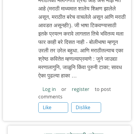
मराठीपेक्षा मैलोगणती श्रेष्ठ आहे असे माझे मत
आहे (मराठी माध्यमात शालेय शिक्षण झालेले
असून, मराठीत बरेच वाचलेले असून आणि मराठी
आवडत असूनही!). जी भाषा टिकवण्यासाठी
इतके प्रयत्न करावे लागतात तिचे भवितव्य मला
फार काही बरे दिसत नाही - बोलीभाषा म्हणून
उरली तर उरेल बहुधा. आणि मराठीतल्याच एका
श्रेष्ठ कवितेत म्हणल्याप्रमाणे : जुने जाउद्या
मरणालागुनि, जाळुनि किंवा पुरुनी टाका; सावध
ऐका पुढल्या हाका …
Log in
or
register
to post
comments
Like
Dislike