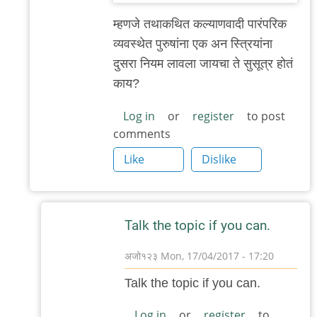
नाही
म्ह‌ण‌जे त‌थाक‌थित‌ क‌ल्याण‌वादी पारंप‌रिक
by
व्य‌व‌स्थेत‌ पुरुषांना एक अन स्त्रियांना
अजो१२३
दुस‌रा निय‌म लाव‌ला जाय‌चा ते सुसूत्र होतं
काय‌?
Log in
or
register
to post
comments
Like
Dislike
Talk the topic if you can.
अजो१२३
Mon, 17/04/2017 - 17:20
In
Talk the topic if you can.
reply
to
Log in
or
register
to