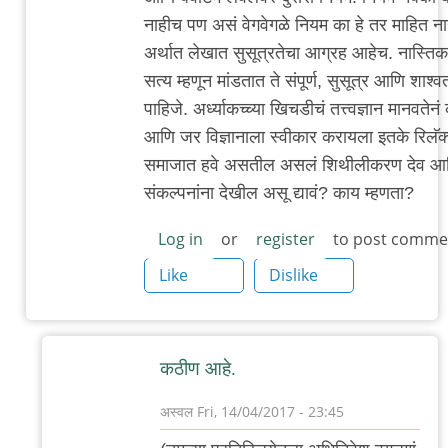
नाहीच पण असं वेगवेगळे नियम का हे तर माहित ना
अर्थात लेखात सुसूत्रतेचा आग्रह आहेच. नास्तिक 
सत्य म्हणून मांडतात ते संपूर्ण, सुसूत्र आणि शाश
पाहिजे. अर्ध्याकच्च्या खिचडीचं तत्त्वज्ञान मानवतेनं
आणि जर विज्ञानाला स्वीकार करायला इतके रिलॅक
समाजात हवे असतील असलं शिथीलीकरण देव आणि
संकल्पनांना देखील असू द्यावं? काय म्हणता?
Log in
or
register
to post comme
Like
Dislike
क‌ठीण आहे.
अस्वल
Fri, 14/04/2017 - 23:45
In