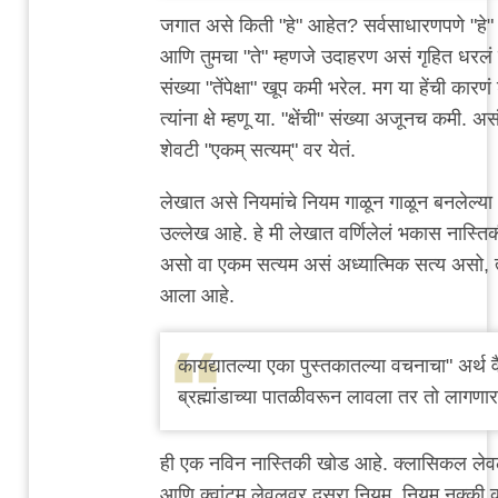
जगात असे किती "हे" आहेत? सर्वसाधारणपणे "हे"
आणि तुमचा "ते" म्हणजे उदाहरण असं गृहित धरलं त
संख्या "तेंपेक्षा" खूप कमी भरेल. मग या हेंची कार
त्यांना क्षे म्हणू या. "क्षेंची" संख्या अजूनच कमी
शेवटी "एकम् सत्यम्" वर येतं.
लेखात असे नियमांचे नियम गाळून गाळून बनलेल्या
उल्लेख आहे. हे मी लेखात वर्णिलेलं भकास नास्ति
असो वा एकम सत्यम असं अध्यात्मिक सत्य असो, त
आला आहे.
काय‌द्यात‌ल्या एका पुस्त‌कात‌ल्या व‌च‌नाचा" अर्थ‌ व
ब्र‌ह्मांडाच्या पात‌ळीव‌रून‌ लाव‌ला त‌र‌ तो लाग‌णार
ही एक नविन नास्तिकी खोड आहे. क्लासिकल ले
आणि क्वांटम लेवलवर दुसरा नियम. नियम नक्की क