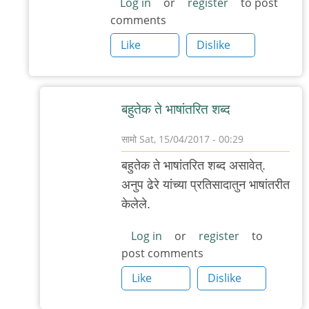
भाषांत‌र‌
Log in
or
register
to post
comments
by
अस्वल
Like
Dislike
ब‌हुतेक ते भाषांत‌रित श‌ब्द‌
सामो
Sat, 15/04/2017 - 00:29
In
ब‌हुतेक ते भाषांत‌रित श‌ब्द‌ असावेत्.
reply
अनुप‌ ढेरे यांच्या प्र‌तिसादातुन भाषांत‌रीत
to
केलेले.
लेखाला
कुवतीप्रमाणे
Log in
or
register
to
post comments
दाद
by
Like
Dislike
अजो१२३