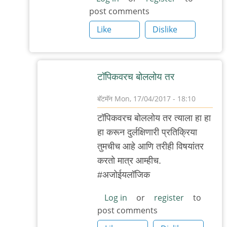
post comments
ही
एक
Like
Dislike
नविन
नास्तिकी
खोड
टॉपिक‌व‌र‌च‌ बोल‌लोय त‌र
आहे.
by
बॅटमॅन
Mon, 17/04/2017 - 18:10
बॅटमॅन
In
टॉपिक‌व‌र‌च‌ बोल‌लोय त‌र त्याला हा हा
reply
हा क‌रून‌ दुर्ल‌क्षिणारी प्र‌तिक्रिया
to
तुम‌चीच‌ आहे आणि त‌रीही विष‌यांत‌र‌
Talk
क‌र‌तो मात्र‌ आम्हीच‌.
the
#अजोईय‌लॉजिक‌
topic
if
Log in
or
register
to
post comments
you
can.