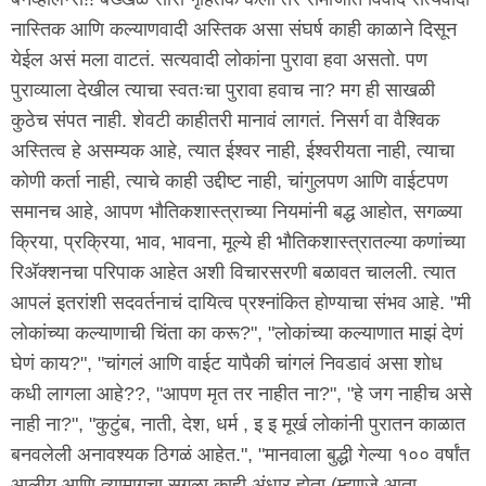
नास्तिक आणि कल्याणवादी अस्तिक असा संघर्ष काही काळाने दिसून
येईल असं मला वाटतं. सत्यवादी लोकांना पुरावा हवा असतो. पण
पुराव्याला देखील त्याचा स्वतःचा पुरावा हवाच ना? मग ही साखळी
कुठेच संपत नाही. शेवटी काहीतरी मानावं लागतं. निसर्ग वा वैश्विक
अस्तित्व हे असम्यक आहे, त्यात ईश्वर नाही, ईश्वरीयता नाही, त्याचा
कोणी कर्ता नाही, त्याचे काही उद्दीष्ट नाही, चांगुलपण आणि वाईटपण
समानच आहे, आपण भौतिकशास्त्राच्या नियमांनी बद्ध आहोत, सगळ्या
क्रिया, प्रक्रिया, भाव, भावना, मूल्ये ही भौतिकशास्त्रातल्या कणांच्या
रिअ‍ॅक्शनचा परिपाक आहेत अशी विचारसरणी बळावत चालली. त्यात
आपलं इतरांशी सदवर्तनाचं दायित्व प्रश्नांकित होण्याचा संभव आहे. "मी
लोकांच्या कल्याणाची चिंता का करू?", "लोकांच्या कल्याणात माझं देणं
घेणं काय?", "चांगलं आणि वाईट यापैकी चांगलं निवडावं असा शोध
कधी लागला आहे??, "आपण मृत तर नाहीत ना?", "हे जग नाहीच असे
नाही ना?", "कुटुंब, नाती, देश, धर्म , इ इ मूर्ख लोकांनी पुरातन काळात
बनवलेली अनावश्यक ठिगळं आहेत.", "मानवाला बुद्धी गेल्या १०० वर्षांत
आलीय आणि त्यामागचा सगळा काही अंधार होता (म्हणजे आता