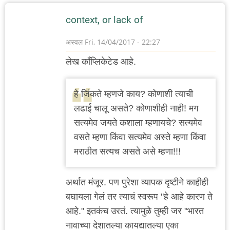
context, or lack of
अस्वल
Fri, 14/04/2017 - 22:27
लेख‌ कॉंप्लिकेटेड‌ आहे.
हे जिंकते म्हणजे काय? कोणाशी त्याची
लढाई चालू असते? कोणाशीही नाही! मग
सत्यमेव जयते कशाला म्हणायचे? सत्यमेव
वसते म्हणा किंवा सत्यमेव अस्ते म्हणा किंवा
मराठीत सत्यच असते असे म्हणा!!!
अर्थात‌ म‌ंजूर‌. प‌ण पुरेशा व्याप‌क‌ दृष्टीने काहीही
ब‌घाय‌ला गेल‌ं त‌र‌ त्याच‌ं स्व‌रूप "हे आहे कार‌ण‌ ते
आहे." इत‌क‌ंच‌ उर‌त‌ं. त्यामुळे तुम्ही ज‌र‌ "भार‌त‌
नावाच्या देशात‌ल्या काय‌द्यात‌ल्या एका