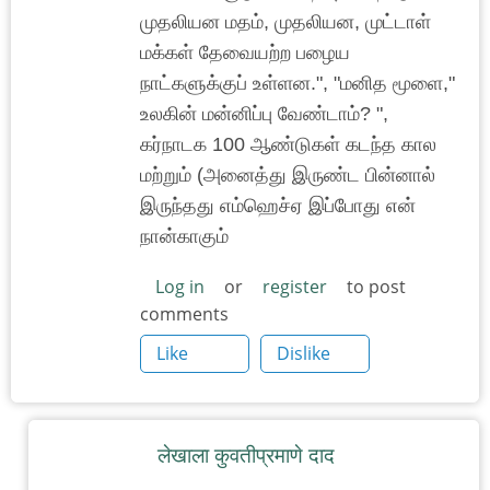
முதலியன மதம், முதலியன, முட்டாள்
மக்கள் தேவையற்ற பழைய
நாட்களுக்குப் உள்ளன.", "மனித மூளை,"
உலகின் மன்னிப்பு வேண்டாம்? ",
கர்நாடக 100 ஆண்டுகள் கடந்த கால
மற்றும் (அனைத்து இருண்ட பின்னால்
இருந்தது எம்ஹெச்ஏ இப்போது என்
நான்காகும்
Log in
or
register
to post
comments
Like
Dislike
लेखाला कुवतीप्रमाणे दाद