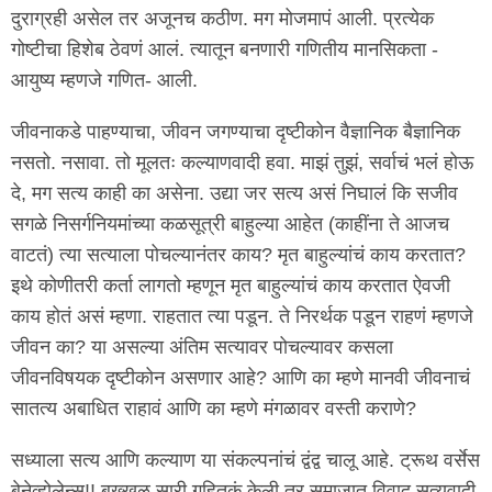
दुराग्रही असेल तर अजूनच कठीण. मग मोजमापं आली. प्रत्येक
गोष्टीचा हिशेब ठेवणं आलं. त्यातून बनणारी गणितीय मानसिकता -
आयुष्य म्हणजे गणित- आली.
जीवनाकडे पाहण्याचा, जीवन जगण्याचा दृष्टीकोन वैज्ञानिक बैज्ञानिक
नसतो. नसावा. तो मूलतः कल्याणवादी हवा. माझं तुझं, सर्वाचं भलं होऊ
दे, मग सत्य काही का असेना. उद्या जर सत्य असं निघालं कि सजीव
सगळे निसर्गनियमांच्या कळसूत्री बाहुल्या आहेत (काहींना ते आजच
वाटतं) त्या सत्याला पोचल्यानंतर काय? मृत बाहुल्यांचं काय करतात?
इथे कोणीतरी कर्ता लागतो म्हणून मृत बाहुल्यांचं काय करतात ऐवजी
काय होतं असं म्हणा. राहतात त्या पडून. ते निरर्थक पडून राहणं म्हणजे
जीवन का? या असल्या अंतिम सत्यावर पोचल्यावर कसला
जीवनविषयक दृष्टीकोन असणार आहे? आणि का म्हणे मानवी जीवनाचं
सातत्य अबाधित राहावं आणि का म्हणे मंगळावर वस्ती कराणे?
सध्याला सत्य आणि कल्याण या संकल्पनांचं द्वंद्व चालू आहे. ट्रूथ वर्सेस
बेनेव्होलेन्स!! बख्खळ सारी गृहितकं केली तर समाजात विवाद सत्यवादी