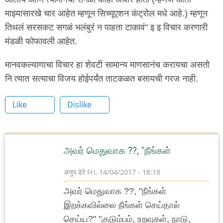
माझ्यासारखे चार आहेत म्हणून सिच्यूएशन कंट्रोल मधे आहे.) म्हणून
तिथलं सरसकट सगळं भलंबुरं न पाहता टाकावं" इ इ विचार करणारी
मंडळी फोफावली आहेत.
मानवकल्याणाचा विचार हा शेवटी सामान्य माणसानंच करायचा असतो
नि त्यात सत्याचा विजय होईपर्यंत ताटकळत बसायची गरज नाही.
Like
Dislike
அவர் மெதுவாக ??, "நீங்கள்
अनुप ढेरे
Fri, 14/04/2017 - 18:18
அவர் மெதுவாக ??, "நீங்கள்
இறக்கவில்லை நீங்கள் செய்தால்
செய்ய?" "குடும்பம், உறவுகள், நாடு,