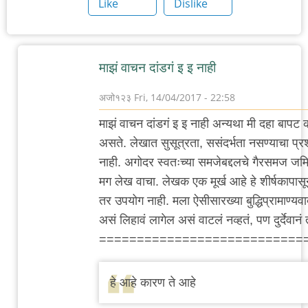
Like
Dislike
माझं वाचन दांडगं इ इ नाही
अजो१२३
Fri, 14/04/2017 - 22:58
In
माझं वाचन दांडगं इ इ नाही अन्यथा मी दहा बापट 
reply
असते. लेखात सुसूत्रता, ससंदर्भता नसण्याचा प्र
to
नाही. अगोदर स्वतःच्या समजेबद्दलचे गैरसमज ज
context,
मग लेख वाचा. लेखक एक मूर्ख आहे हे शीर्षकापा
or
तर उपयोग नाही. मला ऐसीसारख्या बुद्धिप्रामाण्यव
lack
असं लिहावं लागेल असं वाटलं नव्हतं, पण दुर्देवानं
of
===========================
by
अस्वल
हे आहे कार‌ण‌ ते आहे