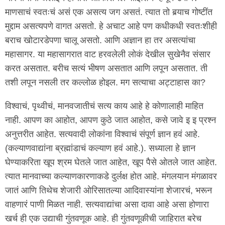
माणसाचं स्वतःचं असं एक असत्य जग असतं. त्यात तो बर्‍याच गोष्टींत
मुद्दाम असत्यपणे वागत असतो. हे अचाट आहे पण कधीकधी स्वतःशीही
बराच खोटारडेपणा चालू असतो. आणि अज्ञान हा तर असत्यांचा
महासागर. या महासागरात वाट हरवलेली लोकं देखील सुखेनैव संसार
करत असतात. बरीच सत्यं भीषण असतात आणि लपून असतात. ती
तशी लपून नसली तर कल्लोळ होइल. मग सत्याचा अट्टाहास का?
विश्वाचं, पृथ्वीचं, मानवजातीचं सत्य काय आहे हे कोणालाही माहित
नाही. आपण का आहोत, आपण कुठे जात आहोत, कसे जावे इ इ प्रश्न
अनुत्तरीत आहेत. सत्यवादी लोकांना विश्वाचं संपूर्ण ज्ञान हवं आहे.
(कल्याणवाद्यांना ब्रह्मांडाचं कल्याण हवं आहे.). सध्याला हे ज्ञान
घेण्याकरिता खूप श्रम घेतले जात आहेत, खूप पैसे ओतले जात आहेत.
त्यात मानवाच्या कल्याणकारणाकडे दुर्लक्ष होत आहे. मंगलयान मंगळावर
जातं आणि तिथेच शेजारी ओरिसातल्या आदिवास्यांना शेजारचं, भरून
वाहणारं पाणी मिळत नाही. सत्यवाद्यांचा असा दावा आहे असा होणारा
खर्च ही एक उद्याची गुंतवणूक आहे. ही गुंतवणूकीची जाहिरात बरेच