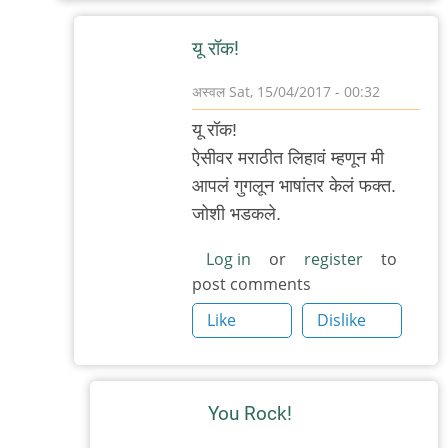
यू रॉक‌!
अस्वल
Sat, 15/04/2017 - 00:32
In
यू रॉक‌!
reply
ऐसीव‌र‌ मराठीत‌ लिहाव‌ं म्ह‌णून‌ मी
to
आप‌ल‌ं गुग‌लून‌ भाषांत‌र‌ केल‌ं फ‌क्त‌.
ब‌हुतेक
जोशी भ‌ड‌क‌ले.
ते
भाषांत‌रित
Log in
or
register
to
post comments
श‌ब्द‌
by
Like
Dislike
सामो
You Rock!