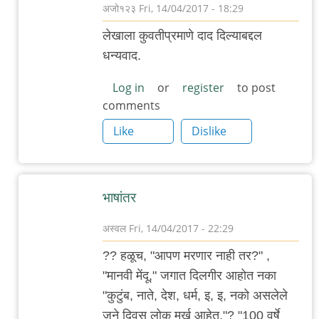
अजो१२३
Fri, 14/04/2017 - 18:29
In
लेखाला कुवतीप्रमाणे दाद दिल्याबद्दल
reply
धन्यवाद.
to
அவர்
Log in
or
register
to post
comments
மெதுவாக
??,
Like
Dislike
"நீங்கள்
by
अनुप
भाषांत‌र‌
ढेरे
अस्वल
Fri, 14/04/2017 - 22:29
In
?? हळूच, "आपण मरणार नाही तर?" ,
reply
"मानवी मेंदू," जगात दिलगीर आहोत नका
to
"कुटुंब, नाते, देश, धर्म, इ, इ, नको असलेले
அவர்
जुने दिवस लोक मूर्ख आहेत."? "100 वर्षे