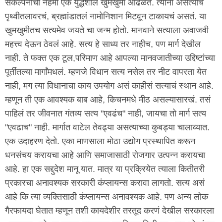
संकल्पनांची नेहमी एक युद्धशील खुमखुमी आढळते. त्यांना असत्याचं
पृथ्वीतलावरचं, ब्रह्मांडातलं नामोनिशान मिटवून टाकायचं असतं. या
खुमखुमीतच सत्यमेव जयते चा जन्म होतो. मानवाने सत्याला अवाजवी
महत्त्व देऊन ठेवलं आहे. सत्य हे साध्य तर नाहीच, पण मार्ग देखील
नाही. ते फक्त एक टूल,परिमाण आहे आपल्या मानवजातीच्या उद्दिष्टांच्या
पूर्तींतल्या मार्गांमधलं. म्हणजे विधान सत्य नसेल तर नीट वापरता येत
नाही, मग त्या विधानाचा काय उपयोग असं काहीसं सत्याचं स्थान आहे.
म्हणून ती एक आवश्यक बाब आहे, किचनमधे मीठ असल्यासारखं. तसं
पाहिलं तर जीवनात गंतव्य सत्य "एवढंच" नाही, जायचा तो मार्ग सत्य
"एवढाच" नाही. मार्गात वाटेल तेवढ्या असत्याच्या कुबड्या चालाव्यात.
एक उदाहरण देतो. एका माणसाला मोठा उद्योग प्रस्थापित करून
धनसंचय करायचा आहे आणि समाजासाठी रोजगार उत्पन्न करायचा
आहे. हा एक सद्दुदेश मानू यात. मात्र या प्रक्रियेत त्याला कितीतरी
प्रकारचा अनावश्यक सरकारी कंप्लायन्स करावा लागतो. सत्य असं
आहे कि त्या व्यक्तिसाठी कंप्लायन्स अनावश्यक आहे. पण अन्य लोक
गैरफायदा घेतात म्हणून तशी कायदेशीर तरतूद करणं देखील सरकारला