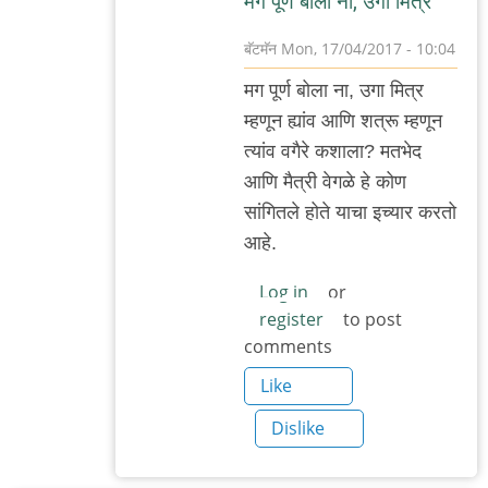
म‌ग पूर्ण‌ बोला ना, उगा मित्र
बॅटमॅन
Mon, 17/04/2017 - 10:04
In
म‌ग पूर्ण‌ बोला ना, उगा मित्र‌
reply
म्ह‌णून‌ ह्यांव आणि श‌त्रू म्ह‌णून‌
to
त्यांव व‌गैरे क‌शाला? म‌त‌भेद‌
मित्र
आणि मैत्री वेग‌ळे हे कोण‌
म्हणून
सांगित‌ले होते याचा इच्यार‌ क‌र‌तो
सांगतो.
आहे.
न
वाचता,
Log in
or
register
to post
by
comments
अजो१२३
Like
Dislike