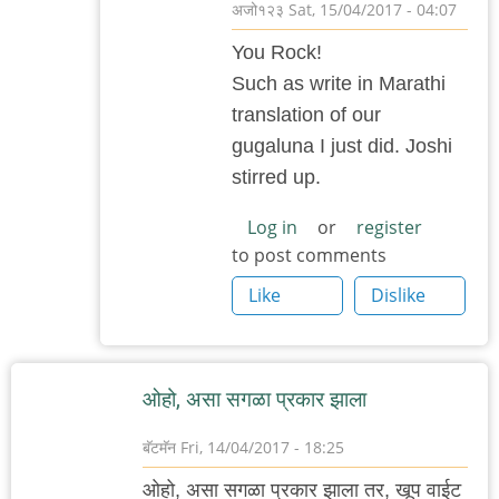
अजो१२३
Sat, 15/04/2017 - 04:07
In
You Rock!
reply
Such as write in Marathi
to
translation of our
यू
gugaluna I just did. Joshi
रॉक‌!
stirred up.
by
अस्वल
Log in
or
register
to post comments
Like
Dislike
ओहो, असा स‌ग‌ळा प्र‌कार झाला
बॅटमॅन
Fri, 14/04/2017 - 18:25
ओहो, असा स‌ग‌ळा प्र‌कार झाला त‌र, खूप वाईट