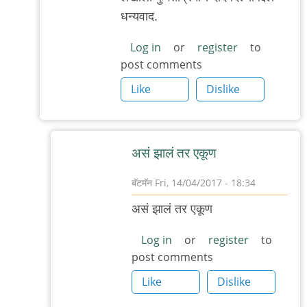
reply
धन्यवाद.
to
उगी
Log in
or
register
to
post comments
उगी
by
Like
Dislike
बॅटमॅन
असं झालं त‌र‌ एकूण‌
बॅटमॅन
Fri, 14/04/2017 - 18:34
In
असं झालं त‌र‌ एकूण‌
reply
to
Log in
or
register
to
post comments
लेखाला
कुवतीप्रमाणे
Like
Dislike
दाद