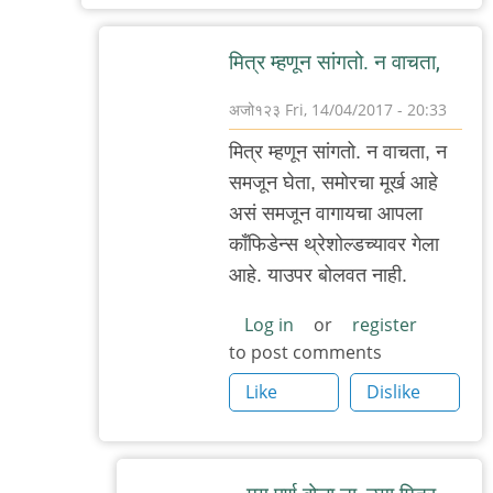
by
अजो१२३
मित्र म्हणून सांगतो. न वाचता,
अजो१२३
Fri, 14/04/2017 - 20:33
In
मित्र म्हणून सांगतो. न वाचता, न
reply
समजून घेता, समोरचा मूर्ख आहे
to
असं समजून वागायचा आपला
असं
काँफिडेन्स थ्रेशोल्डच्यावर गेला
झालं
आहे. याउपर बोलवत नाही.
त‌र‌
एकूण‌
Log in
or
register
to post comments
by
बॅटमॅन
Like
Dislike