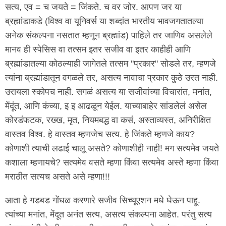
सत्य, एव = च जयते = जिंकते. च वर जोर. आपण जर या
ब्रह्मांडाकडे (विश्व वा यूनिवर्स या शब्दांत भारतीय भावजगतातल्या
अनेक संकल्पना नसतात म्हणून ब्रह्मांड) पाहिले तर जाणिव असलेले
मानव ही स्पेसिस वा तत्सम इतर सजीव वा इतर काहीही आणि
ब्रह्मांडातल्या कोठल्याही जागेतले तत्सम "प्रकार" सोडले तर, म्हणजे
त्यांना ब्रह्मांडातून वगळले तर, असत्य नावाचा प्रकार कुठे उरत नाही.
उरायला स्कोपच नाही. सगळं असत्य या सजीवांच्या विचारांत, मनांत,
मेंदूंत, आणि कंच्या, इ इ आढळून येईल. याच्याबाहेर सांडलेलं असेल
कोरडंफटक, रख्ख, मृत, नियमबद्ध वा कसं, अस्ताव्यस्त, अनिरीक्षित
वास्तव विश्व. हे वास्तव म्हणजेच सत्य. हे जिंकते म्हणजे काय?
कोणाशी त्याची लढाई चालू असते? कोणाशीही नाही! मग सत्यमेव जयते
कशाला म्हणायचे? सत्यमेव वसते म्हणा किंवा सत्यमेव अस्ते म्हणा किंवा
मराठीत सत्यच असते असे म्हणा!!!
आता हे गडबड गोंधळ करणारे सजीव सिच्यूएशन मधे घेऊन पाहू.
त्यांच्या मनांत, मेंदूत अनंत सत्य, असत्य संकल्पना आहेत. परंतु सत्य