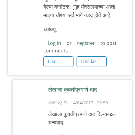
மெதுவாக
गेल्या कर्नाटक, (गृह मंत्रालयाच्या आता
??,
माझ्या चौथ्या सर्व मागे गडद होते आहे
"நீங்கள்
by
थ्यांक्यू.
अनुप
Log in
or
register
to post
ढेरे
comments
Like
Dislike
लेखाला कुवतीप्रमाणे दाद
अजो१२३
Fri, 14/04/2017 - 22:59
In
लेखाला कुवतीप्रमाणे दाद दिल्याबद्दल
reply
धन्यवाद.
to