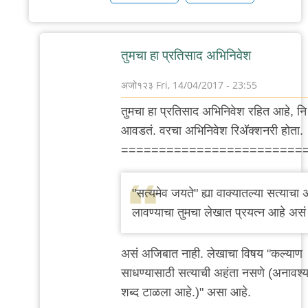
तुमचा हा प्रतिसाद अभिनिवेश
अजो१२३
Fri, 14/04/2017 - 23:55
In
तुमचा हा प्रतिसाद अभिनिवेश रहित आहे, नि
reply
आवडतं. वरचा अभिनिवेश रिअ‍ॅक्शनरी होता.
to
========================
क‌ठीण
आहे.
"स‌त्य‌मेव‌ ज‌य‌ते" ह्या वाक्यात‌ल्या सत्याचा अ
by
लाव‌ण्याचा तुम‌चा लेखात प्र‌य‌त्न‌ आहे अस‌ं 
अस्वल
असं अजिबात नाही. लेखाचा विषय "कल्याण
साधण्यासाठी सत्याची अहंता नसणे (अनावश्
शब्द टाळला आहे.)" असा आहे.