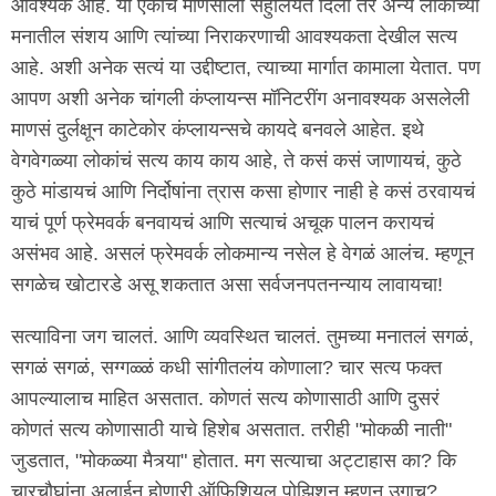
आवश्यक आहे. या एकाच माणसाला सहुलियत दिली तर अन्य लोकांच्या
मनातील संशय आणि त्यांच्या निराकरणाची आवश्यकता देखील सत्य
आहे. अशी अनेक सत्यं या उद्दीष्टात, त्याच्या मार्गात कामाला येतात. पण
आपण अशी अनेक चांगली कंप्लायन्स मॉनिटरींग अनावश्यक असलेली
माणसं दुर्लक्षून काटेकोर कंप्लायन्सचे कायदे बनवले आहेत. इथे
वेगवेगळ्या लोकांचं सत्य काय काय आहे, ते कसं कसं जाणायचं, कुठे
कुठे मांडायचं आणि निर्दोषांना त्रास कसा होणार नाही हे कसं ठरवायचं
याचं पूर्ण फ्रेमवर्क बनवायचं आणि सत्याचं अचूक पालन करायचं
असंभव आहे. असलं फ्रेमवर्क लोकमान्य नसेल हे वेगळं आलंच. म्हणून
सगळेच खोटारडे असू शकतात असा सर्वजनपतनन्याय लावायचा!
सत्याविना जग चालतं. आणि व्यवस्थित चालतं. तुमच्या मनातलं सगळं,
सगळं सगळं, सग्गळ्ळं कधी सांगीतलंय कोणाला? चार सत्य फक्त
आपल्यालाच माहित असतात. कोणतं सत्य कोणासाठी आणि दुसरं
कोणतं सत्य कोणासाठी याचे हिशेब असतात. तरीही "मोकळी नाती"
जुडतात, "मोकळ्या मैत्र्या" होतात. मग सत्याचा अट्टाहास का? कि
चारचौघांना अलाईन होणारी ऑफिशियल पोझिशन म्हणून उगाच?