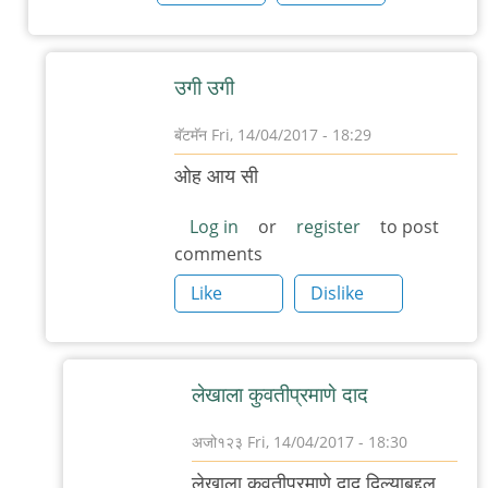
प्र‌कार
झाला
by
उगी उगी
बॅटमॅन
बॅटमॅन
Fri, 14/04/2017 - 18:29
In
ओह आय‌ सी
reply
to
Log in
or
register
to post
comments
तुम्हालाही
वाईट
Like
Dislike
वैगेरे
वाटू
by
लेखाला कुवतीप्रमाणे दाद
अजो१२३
अजो१२३
Fri, 14/04/2017 - 18:30
In
लेखाला कुवतीप्रमाणे दाद दिल्याबद्दल