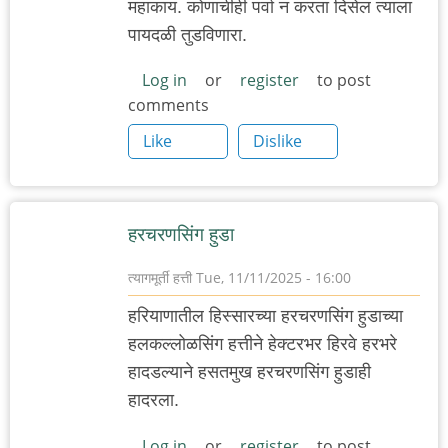
महाकाय. कोणाचीही पर्वा न करता दिसेल त्याला
पायदळी तुडविणारा.
Log in
or
register
to post
comments
Like
Dislike
हरचरणसिंग हुडा
त्यागमूर्ती हत्ती
Tue, 11/11/2025 - 16:00
हरियाणातील हिस्सारच्या हरचरणसिंग हुडाच्या
हलकल्लोळसिंग हत्तीने हेक्टरभर हिरवे हरभरे
हादडल्याने हसतमुख हरचरणसिंग हुडाही
हादरला.
Log in
or
register
to post