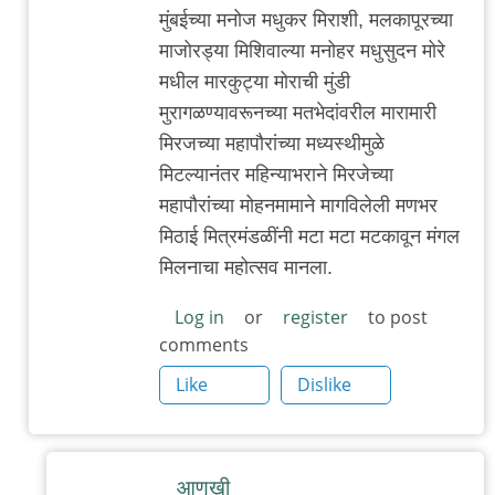
In
मुंबईच्या मनोज मधुकर मिराशी, मलकापूरच्या
reply
माजोरड्या मिशिवाल्या मनोहर मधुसुदन मोरे
to
मधील मारकुट्या मोराची मुंडी
म
मुरागळण्यावरूनच्या मतभेदांवरील मारामारी
चा
मिरजच्या महापौरांच्या मध्यस्थीमुळे
अनुप्रास
मिटल्यानंतर महिन्याभराने मिरजेच्या
by
महापौरांच्या मोहनमामाने मागविलेली मणभर
त्यागमूर्ती
मिठाई मित्रमंडळींनी मटा मटा मटकावून मंगल
हत्ती
मिलनाचा महोत्सव मानला.
Log in
or
register
to post
comments
Like
Dislike
आणखी