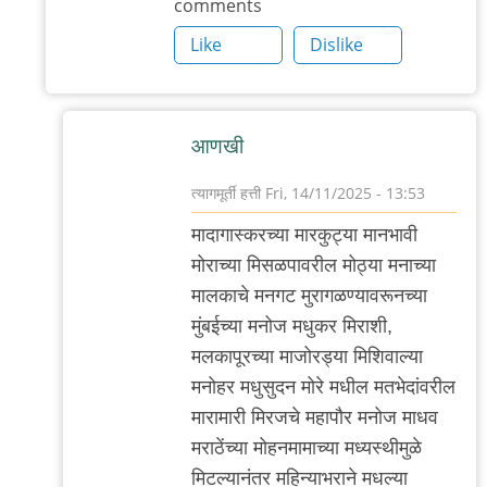
comments
Like
Dislike
आणखी
त्यागमूर्ती हत्ती
Fri, 14/11/2025 - 13:53
In
मादागास्करच्या मारकुट्या मानभावी
reply
मोराच्या मिसळपावरील मोठ्या मनाच्या
to
मालकाचे मनगट मुरागळण्यावरूनच्या
आणखी
मुंबईच्या मनोज मधुकर मिराशी,
by
मलकापूरच्या माजोरड्या मिशिवाल्या
त्यागमूर्ती
मनोहर मधुसुदन मोरे मधील मतभेदांवरील
हत्ती
मारामारी मिरजचे महापौर मनोज माधव
मराठेंच्या मोहनमामाच्या मध्यस्थीमुळे
मिटल्यानंतर महिन्याभराने मधल्या