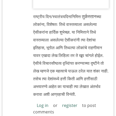
तुर्कस्तान
राष्ट्रीय दिन/स्वातंत्र्यदिनानिमित्त
च्या
लोकांना, विशेषतः तिथे वास्तव्याला असलेल्या
ऐसीकरांना हार्दिक शुभेच्छा. या निमित्ताने तिथे
वास्तव्याला असलेल्या ऐसीकरांनी त्या देशांचा
इतिहास, भूगोल आणि तिथल्या लोकांचे राहणीमान
यावर एखादा लेख लिहिला तर ते खूप चांगले होईल.
ऐसीचे विचारसौष्ठत्व वृध्दिंगत करण्याच्या दृष्टीने तो
लेख म्हणजे एक महत्वाचे पाऊल ठरेल यात शंका नाही.
तसेच त्या देशांमध्ये हत्ती किती आणि हत्तींसाठी
अभयारण्ये आहेत का याचाही त्या लेखात अंतर्भाव
करावा अशी आग्रहाची विनंती.
Log in
or
register
to post
comments