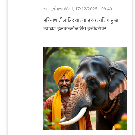
त्यागमूर्ती हत्ती
Wed, 17/12/2025 - 09:40
In
हरियाणातील हिस्सारचा हरचरणसिंग हुडा
reply
त्याच्या हलकल्लोळसिंग हत्तीबरोबर
to
हरचरणसिंग
हुडा
by
त्यागमूर्ती
हत्ती