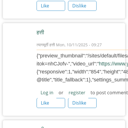
Like
Dislike
हत्ती
त्यागमूर्ती हत्ती
Mon, 10/11/2025 - 09:27
{"preview_thumbnail":"/sites/default/f
itok=nhCJofv-","video_url":"
https://www
{"responsive":1,"width":"854","height":"4
@title","title_fallback":1},"settings_su
Log in
or
register
to post comment
Like
Dislike