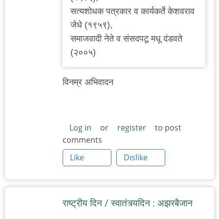
सत्यशोधक पत्रकार व कार्यकर्ते केशवराव
जेधे (१९५९),
समाजवादी नेते व संसदपटू मधू दंडवते
(२००५)
विनम्र अभिवादन
Log in
or
register
to post
comments
Like
Dislike
राष्ट्रीय दिन / स्वातंत्र्यदिन : अझरबैजान