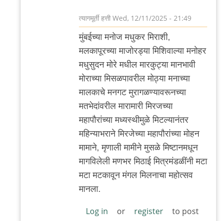
त्यागमूर्ती हत्ती
Wed, 12/11/2025 - 21:49
In
मुंबईच्या मनोज मधुकर मिराशी,
reply
मलकापूरच्या माजोरड्या मिशिवाल्या मनोहर
to
मधुसुदन मोरे मधील मारकुट्या मानभावी
आणखी
मोराच्या मिसळपावरील मोठ्या मनाच्या
by
मालकाचे मनगट मुरागळण्यावरूनच्या
त्यागमूर्ती
मतभेदांवरील मारामारी मिरजच्या
हत्ती
महापौरांच्या मध्यस्थीमुळे मिटल्यानंतर
महिन्याभराने मिरजेच्या महापौरांच्या मोहन
मामाने, मृणाली मामीने मुसळे मिष्टानमधून
मागविलेली मणभर मिठाई मित्रमंडळींनी मटा
मटा मटकावून मंगल मिलनाचा महोत्सव
मानला.
Log in
or
register
to post