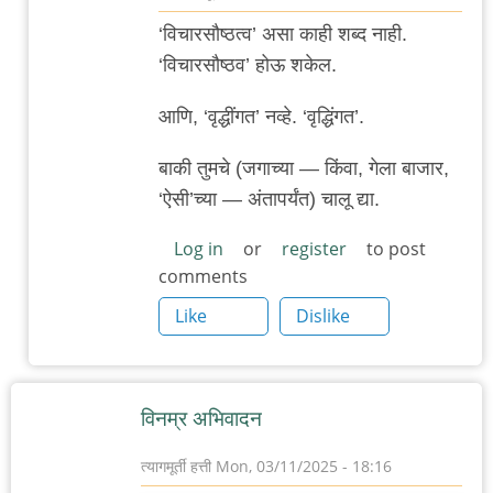
In
‘विचारसौष्ठत्व’ असा काही शब्द नाही.
reply
‘विचारसौष्ठव’ होऊ शकेल.
to
वार्ताहरांविरुद्ध
आणि, ‘वृद्धींगत’ नव्हे. ‘वृद्धिंगत’.
गुन्हे
बाकी तुमचे (जगाच्या — किंवा, गेला बाजार,
माफ
‘ऐसी’च्या — अंतापर्यंत) चालू द्या.
न
करण्याचा
Log in
or
register
to post
दिवस
comments
by
Like
Dislike
त्यागमूर्ती
हत्ती
विनम्र अभिवादन
त्यागमूर्ती हत्ती
Mon, 03/11/2025 - 18:16