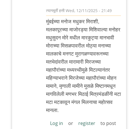
त्यागमूर्ती हत्ती
Wed, 12/11/2025 - 21:49
In
मुंबईच्या मनोज मधुकर मिराशी,
reply
मलकापूरच्या माजोरड्या मिशिवाल्या मनोहर
to
मधुसुदन मोरे मधील मारकुट्या मानभावी
आणखी
मोराच्या मिसळपावरील मोठ्या मनाच्या
by
मालकाचे मनगट मुरागळण्यावरूनच्या
त्यागमूर्ती
मतभेदांवरील मारामारी मिरजच्या
हत्ती
महापौरांच्या मध्यस्थीमुळे मिटल्यानंतर
महिन्याभराने मिरजेच्या महापौरांच्या मोहन
मामाने, मृणाली मामीने मुसळे मिष्टानमधून
मागविलेली मणभर मिठाई मित्रमंडळींनी मटा
मटा मटकावून मंगल मिलनाचा महोत्सव
मानला.
Log in
or
register
to post