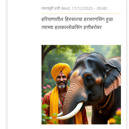
त्यागमूर्ती हत्ती
Wed, 17/12/2025 - 09:40
In
हरियाणातील हिस्सारचा हरचरणसिंग हुडा
reply
त्याच्या हलकल्लोळसिंग हत्तीबरोबर
to
हरचरणसिंग
हुडा
by
त्यागमूर्ती
हत्ती