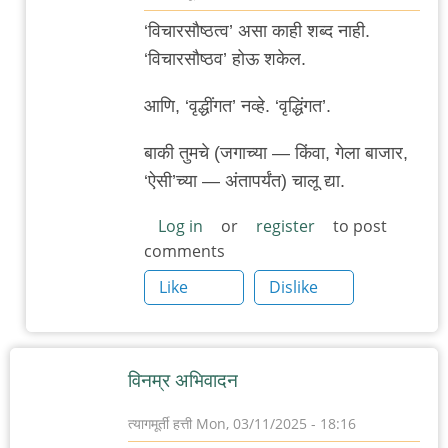
In
‘विचारसौष्ठत्व’ असा काही शब्द नाही.
reply
‘विचारसौष्ठव’ होऊ शकेल.
to
वार्ताहरांविरुद्ध
आणि, ‘वृद्धींगत’ नव्हे. ‘वृद्धिंगत’.
गुन्हे
बाकी तुमचे (जगाच्या — किंवा, गेला बाजार,
माफ
‘ऐसी’च्या — अंतापर्यंत) चालू द्या.
न
करण्याचा
Log in
or
register
to post
दिवस
comments
by
Like
Dislike
त्यागमूर्ती
हत्ती
विनम्र अभिवादन
त्यागमूर्ती हत्ती
Mon, 03/11/2025 - 18:16