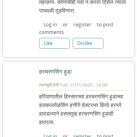
महाकाय. कोणाचीही पर्वा न करता दिसेल त्याला
पायदळी तुडविणारा.
Log in
or
register
to post
comments
Like
Dislike
हरचरणसिंग हुडा
त्यागमूर्ती हत्ती
Tue, 11/11/2025 - 16:00
हरियाणातील हिस्सारच्या हरचरणसिंग हुडाच्या
हलकल्लोळसिंग हत्तीने हेक्टरभर हिरवे हरभरे
हादडल्याने हसतमुख हरचरणसिंग हुडाही
हादरला.
Log in
or
register
to post