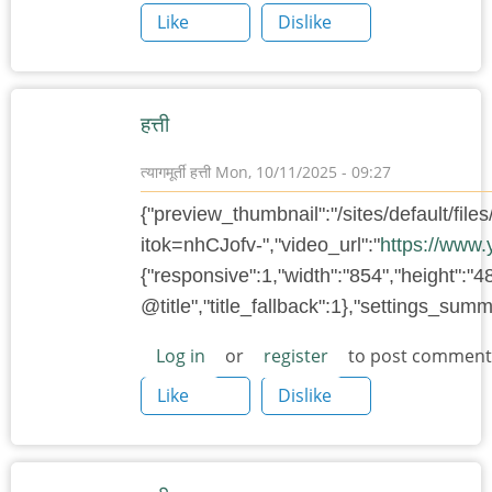
Like
Dislike
हत्ती
त्यागमूर्ती हत्ती
Mon, 10/11/2025 - 09:27
{"preview_thumbnail":"/sites/default/f
itok=nhCJofv-","video_url":"
https://www
{"responsive":1,"width":"854","height":"4
@title","title_fallback":1},"settings_su
Log in
or
register
to post comment
Like
Dislike