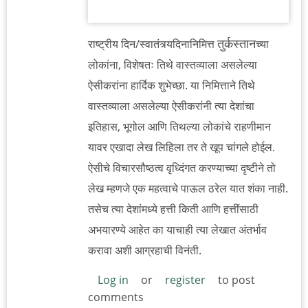
तुर्कस्तान
राष्ट्रीय दिन/स्वातंत्र्यदिनानिमित्त
च्या
लोकांना, विशेषतः तिथे वास्तव्याला असलेल्या
ऐसीकरांना हार्दिक शुभेच्छा. या निमित्ताने तिथे
वास्तव्याला असलेल्या ऐसीकरांनी त्या देशांचा
इतिहास, भूगोल आणि तिथल्या लोकांचे राहणीमान
यावर एखादा लेख लिहिला तर ते खूप चांगले होईल.
ऐसीचे विचारसौष्ठत्व वृध्दिंगत करण्याच्या दृष्टीने तो
लेख म्हणजे एक महत्वाचे पाऊल ठरेल यात शंका नाही.
तसेच त्या देशांमध्ये हत्ती किती आणि हत्तींसाठी
अभयारण्ये आहेत का याचाही त्या लेखात अंतर्भाव
करावा अशी आग्रहाची विनंती.
Log in
or
register
to post
comments