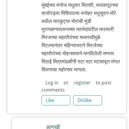
In
मुंबईच्या मनोज मधुकर मिराशी, मलकापूरच्या
reply
माजोरड्या मिशिवाल्या मनोहर मधुसुदन मोरे
to
मधील मारकुट्या मोराची मुंडी
म
मुरागळण्यावरूनच्या मतभेदांवरील मारामारी
चा
मिरजच्या महापौरांच्या मध्यस्थीमुळे
अनुप्रास
मिटल्यानंतर महिन्याभराने मिरजेच्या
by
महापौरांच्या मोहनमामाने मागविलेली मणभर
त्यागमूर्ती
मिठाई मित्रमंडळींनी मटा मटा मटकावून मंगल
हत्ती
मिलनाचा महोत्सव मानला.
Log in
or
register
to post
comments
Like
Dislike
आणखी