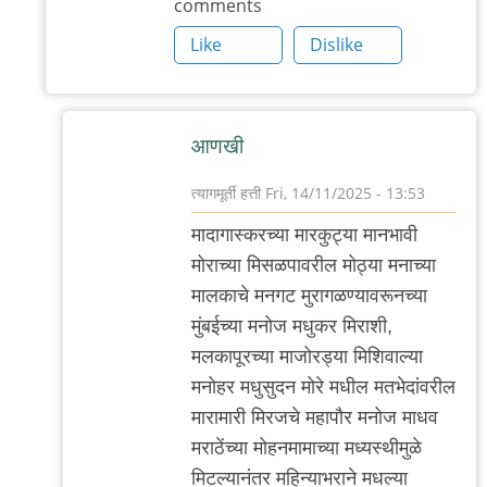
comments
Like
Dislike
आणखी
त्यागमूर्ती हत्ती
Fri, 14/11/2025 - 13:53
In
मादागास्करच्या मारकुट्या मानभावी
reply
मोराच्या मिसळपावरील मोठ्या मनाच्या
to
मालकाचे मनगट मुरागळण्यावरूनच्या
आणखी
मुंबईच्या मनोज मधुकर मिराशी,
by
मलकापूरच्या माजोरड्या मिशिवाल्या
त्यागमूर्ती
मनोहर मधुसुदन मोरे मधील मतभेदांवरील
हत्ती
मारामारी मिरजचे महापौर मनोज माधव
मराठेंच्या मोहनमामाच्या मध्यस्थीमुळे
मिटल्यानंतर महिन्याभराने मधल्या