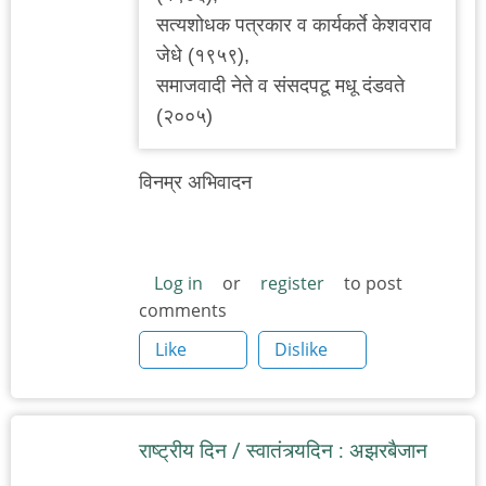
सत्यशोधक पत्रकार व कार्यकर्ते केशवराव
जेधे (१९५९),
समाजवादी नेते व संसदपटू मधू दंडवते
(२००५)
विनम्र अभिवादन
Log in
or
register
to post
comments
Like
Dislike
राष्ट्रीय दिन / स्वातंत्र्यदिन : अझरबैजान