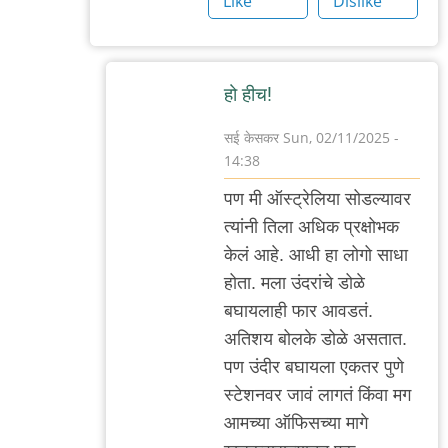
Like
Dislike
हो हीच!
सई केसकर
Sun, 02/11/2025 -
14:38
In
पण मी ऑस्ट्रेलिया सोडल्यावर
reply
त्यांनी तिला अधिक प्रक्षोभक
to
केलं आहे. आधी हा लोगो साधा
ओह!
होता. मला उंदरांचे डोळे
by
बघायलाही फार आवडतं.
'न'वी
अतिशय बोलके डोळे असतात.
बाजू
पण उंदीर बघायला एकतर पुणे
स्टेशनवर जावं लागतं किंवा मग
आमच्या ऑफिसच्या मागे