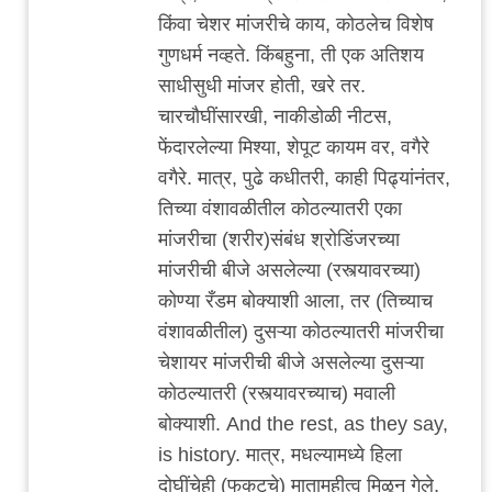
किंवा चेशर मांजरीचे काय, कोठलेच विशेष
गुणधर्म नव्हते. किंबहुना, ती एक अतिशय
साधीसुधी मांजर होती, खरे तर.
चारचौघींसारखी, नाकीडोळी नीटस,
फेंदारलेल्या मिश्या, शेपूट कायम वर, वगैरे
वगैरे. मात्र, पुढे कधीतरी, काही पिढ्यांनंतर,
तिच्या वंशावळीतील कोठल्यातरी एका
मांजरीचा (शरीर)संबंध श्रोडिंजरच्या
मांजरीची बीजे असलेल्या (रस्त्यावरच्या)
कोण्या रँडम बोक्याशी आला, तर (तिच्याच
वंशावळीतील) दुसऱ्या कोठल्यातरी मांजरीचा
चेशायर मांजरीची बीजे असलेल्या दुसऱ्या
कोठल्यातरी (रस्त्यावरच्याच) मवाली
बोक्याशी. And the rest, as they say,
is history. मात्र, मधल्यामध्ये हिला
दोघींचेही (फुकटचे) मातामहीत्व मिळून गेले,