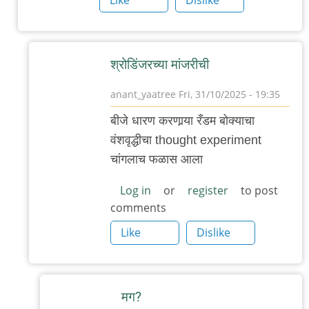
श्रोडिंजरच्या मांजरीची
anant_yaatree
Fri, 31/10/2025 - 19:35
In
बीजे धारण करणार्‍या रँडम बोक्याचा
reply
वंशवृद्धीचा thought experiment
to
चांगलाच फळास आला
…
by
Log in
or
register
to post
comments
'न'वी
बाजू
Like
Dislike
मग?