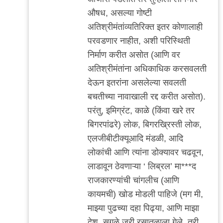
औषध, असल्या गोष्टी
अतिश्रीमंतांव्यतिरिक्त इतर कोणालाही
परवडणार नाहीत, अशी परिस्थिती
निर्माण करीत असोत (आणि वर
अतिश्रीमंतांना अधिकाधिक करसवलती
देऊन इतरांना असलेल्या सवलती
बचतीच्या नावाखाली रद्द करीत असोत).
परंतु, इमिग्रंट, काळे (किंवा खरे तर
बिगरपांढरे) लोक, बिगरख्रिस्ती लोक,
एलजीबीटीक्यूआदि मंडळी, आदि
लोकांची आणि त्यांना डोक्यावर चढवून,
लाडावून ठेवणाऱ्या ‘ लिब्रल’ मा***द
राजकारण्यांची चांगलीच (आणि
कायमची) खोड मोडली पाहिजे (मग मी,
माझ्या पुढच्या दहा पिढ्या, आणि माझा
देश, सगळे जरी रसातळाला गेले, तरी