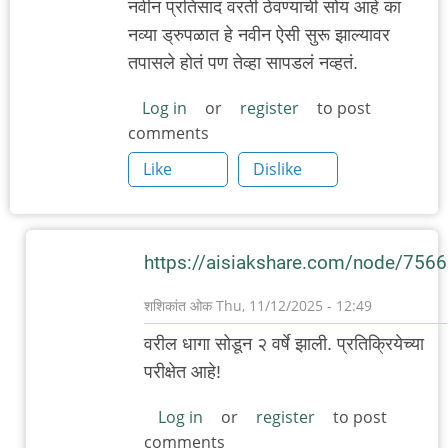
नवीन प्रतिसाद वरती ठेवण्याची सोय आहे का
नव्या ड्रुपळात हे नवीन ऐसी सुरू झाल्यावर
तपासले होतं पण तेव्हा सापडलं नव्हतं.
Log in
or
register
to post
comments
Like
Dislike
https://aisiakshare.com/node/7566
शशिकांत ओक
Thu, 11/12/2025 - 12:49
In
वरील धागा सोडून २ वर्षे झाली. प्रतिक्रियेच्या
reply
परीक्षेत आहे!
to
स्वागत...नवीन
Log in
or
register
to post
comments
प्रतिसाद…