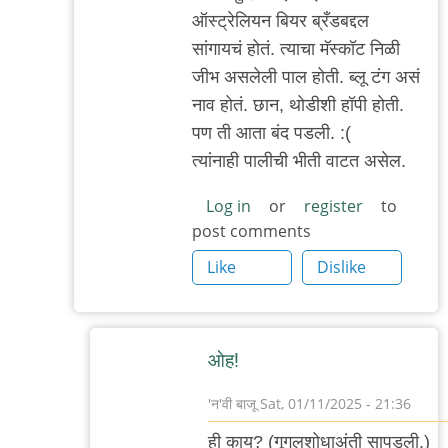
reply
ऑस्ट्रेलियन बियर ब्रँडबद्दल
to
सांगायचं होतं. त्याचा मॅस्कॉट निळी
.
जीभ असलेली पाल होती. ब्लू टंग असं
by
नाव होतं. छान, थोडीशी हॉपी होती.
'न'वी
पण ती आता बंद पडली. :(
बाजू
त्यांनाही पालीची भीती वाटत असेल.
Log in
or
register
to
post comments
Like
Dislike
ओह!
'न'वी बाजू
Sat, 01/11/2025 - 21:36
In
ही काय? (गूगलशोधाअंती सापडली.)