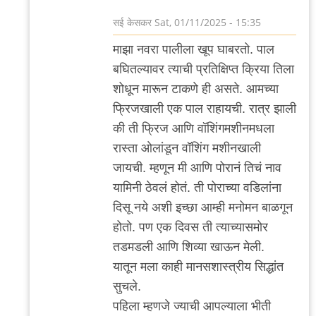
आले…
सई केसकर
Sat, 01/11/2025 - 15:35
by
In
माझा नवरा पालीला खूप घाबरतो. पाल
चिमणराव
reply
बघितल्यावर त्याची प्रतिक्षिप्त क्रिया तिला
to
शोधून मारून टाकणे ही असते. आमच्या
ही
फ्रिजखाली एक पाल राहायची. रात्र झाली
घ्या!
की ती फ्रिज आणि वॉशिंगमशीनमधला
by
रास्ता ओलांडून वॉशिंग मशीनखाली
'न'वी
जायची. म्हणून मी आणि पोरानं तिचं नाव
बाजू
यामिनी ठेवलं होतं. ती पोराच्या वडिलांना
दिसू नये अशी इच्छा आम्ही मनोमन बाळगून
होतो. पण एक दिवस ती त्याच्यासमोर
तडमडली आणि शिव्या खाऊन मेली.
यातून मला काही मानसशास्त्रीय सिद्धांत
सुचले.
पहिला म्हणजे ज्याची आपल्याला भीती