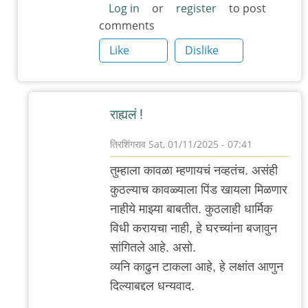
Log in
or
register
to post
comments
Like
Dislike
राह्यलं !
तिरशिंगराव
Sat, 01/11/2025 - 07:41
In
तुम्हाला कावळा म्हणायचं नव्हतंच. असंही
reply
कुठल्याच कावळ्याला पिंड खायला मिळणार
to
नाहीये माझ्या बाबतीत. कुठलाही धार्मिक
.
विधी करायचा नाही, हे घरच्यांना बजावुन
by
सांगितले आहे. असो.
'न'वी
व्यनि काढुन टाकला आहे, हे लक्षांत आणुन
बाजू
दिल्याबद्दल धन्यवाद.