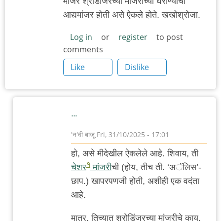
मांजर श्रोडींजरच्या मांजरीच्या घराण्याची
आद्यमांजर होती असे ऐकले होते. खखोश्रोजा.
Log in
or
register
to post
comments
Like
Dislike
…
'न'वी बाजू
Fri, 31/10/2025 - 17:01
In
हो, असे मीदेखील ऐकलेले आहे. शिवाय, ती
reply
१
चेशर
मांजरी
ची (होय, तीच ती. ‘अॅलिस’-
to
छाप.) खापरपणजी होती, अशीही एक वदंता
न्यूटनची
आहे.
by
anant_yaatree
मात्र, तिच्यात श्रोडिंजरच्या मांजरीचे काय,