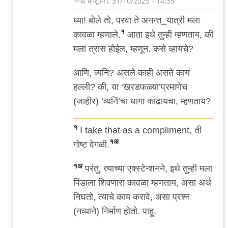
'न'वी बाजू
Fri, 31/10/2025 - 14:35
In
घ्या! बोले तो, परवा ते अनन्त_यात्री मला
reply
१
कावळा म्हणाले.
आता इथे तुम्ही म्हणताय, की
to
मला त्रास होईल, म्हणून. कसे व्हायचे?
नबा
by
आणि, व्यनि? असले काही असते काय
तिरशिंगराव
हल्ली? की, या ‘खरडफळ्या’प्रमाणेच
(जाहीर) ‘व्यनिं’चा धागा काढायचा, म्हणताय?
१
I take that as a compliment, ती
१अ
गोष्ट वेगळी.
१अ
परंतु, त्याच्या एक्स्टेन्शनने, इथे तुम्ही मला
पिंडाला शिवणारा कावळा म्हणताय, असा अर्थ
निघतो, त्याचे काय करावे, असा प्रश्न
(नव्याने) निर्माण होतो. पाहू.