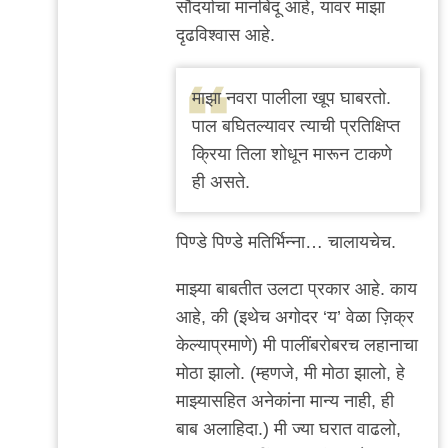
सौंदर्याचा मानबिंदू आहे, यावर माझा
.
दृढविश्वास आहे.
by
सई
माझा नवरा पालीला खूप घाबरतो.
केसकर
पाल बघितल्यावर त्याची प्रतिक्षिप्त
क्रिया तिला शोधून मारून टाकणे
ही असते.
पिण्डे पिण्डे मतिर्भिन्ना… चालायचेच.
माझ्या बाबतीत उलटा प्रकार आहे. काय
आहे, की (इथेच अगोदर ‘य’ वेळा ज़िक्र
केल्याप्रमाणे) मी पालींबरोबरच लहानाचा
मोठा झालो. (म्हणजे, मी मोठा झालो, हे
माझ्यासहित अनेकांना मान्य नाही, ही
बाब अलाहिदा.) मी ज्या घरात वाढलो,