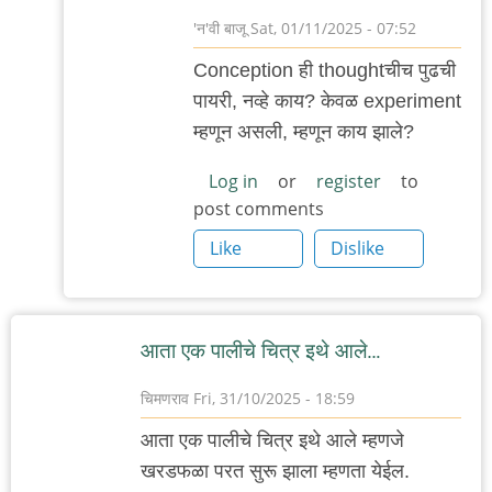
'न'वी बाजू
Sat, 01/11/2025 - 07:52
In
Conception ही thoughtचीच पुढची
reply
पायरी, नव्हे काय? केवळ experiment
to
म्हणून असली, म्हणून काय झाले?
श्रोडिंजरच्या
मांजरीची
Log in
or
register
to
post comments
by
anant_yaatree
Like
Dislike
आता एक पालीचे चित्र इथे आले…
चिमणराव
Fri, 31/10/2025 - 18:59
आता एक पालीचे चित्र इथे आले म्हणजे
खरडफळा परत सुरू झाला म्हणता येईल.