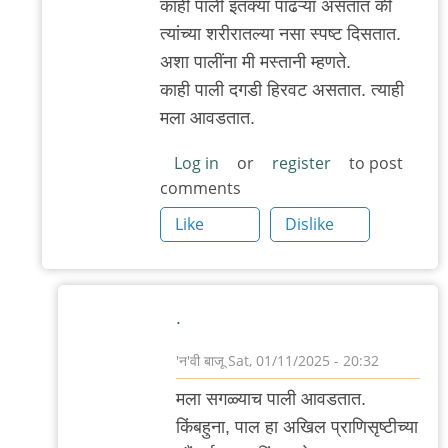
काही पाली इतक्या पांढऱ्या असतात की
त्यांच्या शरीरातल्या नसा स्पष्ट दिसतात.
अशा पालींना मी मस्तानी म्हणते.
काही पाली दगडी हिरवट असतात. त्याही
मला आवडतात.
Log in
or
register
to post
comments
Like
Dislike
.
'न'वी बाजू
Sat, 01/11/2025 - 20:32
In
मला सगळ्याच पाली आवडतात.
reply
किंबहुना, पाल हा अखिल प्राणिसृष्टीच्या
to