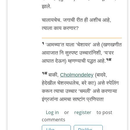
झाले.
चालायचेच. जगाची रीत ही अशीच आहे,
त्याला काय करणार?
१
‘आमच्या’त याला ‘चेशायर’ असे (खणखणीत
आवाजात नि सुस्पष्ट उच्चारांनिशी, ‘य’वर
१अ
आघात देऊन) म्हणण्याची पद्धत आहे.
१अ
बाकी,
Cholmondeley
(बादवे,
हेदेखील चेशरमधलेच, बरे का!) असे स्पेलिंग
करून त्याचा उच्चार ‘चमली’ असे करणाऱ्या
इंग्रजांना आमचा साष्टांग प्रणिपात!
Log in
or
register
to post
comments
Like
Dislike