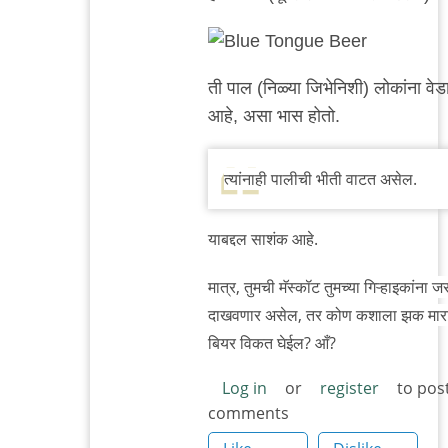
reply
to
ब्लू
ती पाल (निळ्या जिभेनिशी) लोकांना वे
टंग
आहे, असा भास होतो.
by
सई
केसकर
त्यांनाही पालीची भीती वाटत असेल.
याबद्दल साशंक आहे.
मात्र, तुमची मॅस्कॉट तुमच्या गिऱ्हाइकांना ज
दाखवणार असेल, तर कोण कशाला झक मारा
बियर विकत घेईल? आँ?
Log in
or
register
to pos
comments