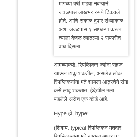
मागच्या वर्षी माझ्या नवऱ्यानं
जवळपास लाखभर रुपये टिकवले
होते. आणि सकाळ दुपार संध्याकाळ
अशा जवळपास ९ साफाऱ्या करून
त्याला केवळ त्यातल्या २ सफारीत
वाघ दिसला.
आमच्याकडे, रिपब्लिकन ज्यांना सहज
खाऊन टाकू शकतील, असलेच लोक
रिपब्लिकनांना मते द्यायला आतुरतेने रांगा
कसे लावू शकतात, हेदेखील मला
पडलेले असेच एक कोडे आहे.
Hype हो, hype!
(शिवाय, typical रिपब्लिकन मतदार
रिपब्लिकनांना मते द्यायला आतुर का