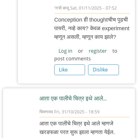
'न'वी बाजू
Sat, 01/11/2025 - 07:52
In
Conception ही thoughtचीच पुढची
reply
पायरी, नव्हे काय? केवळ experiment
to
म्हणून असली, म्हणून काय झाले?
श्रोडिंजरच्या
मांजरीची
Log in
or
register
to
post comments
by
anant_yaatree
Like
Dislike
आता एक पालीचे चित्र इथे आले…
चिमणराव
Fri, 31/10/2025 - 18:59
आता एक पालीचे चित्र इथे आले म्हणजे
खरडफळा परत सुरू झाला म्हणता येईल.