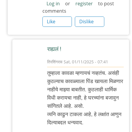
Log in
or
register
to post
comments
Like
Dislike
राह्यलं !
तिरशिंगराव
Sat, 01/11/2025 - 07:41
In
तुम्हाला कावळा म्हणायचं नव्हतंच. असंही
reply
कुठल्याच कावळ्याला पिंड खायला मिळणार
to
नाहीये माझ्या बाबतीत. कुठलाही धार्मिक
.
विधी करायचा नाही, हे घरच्यांना बजावुन
by
सांगितले आहे. असो.
'न'वी
व्यनि काढुन टाकला आहे, हे लक्षांत आणुन
बाजू
दिल्याबद्दल धन्यवाद.