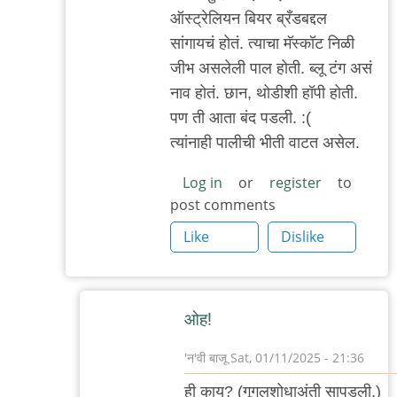
reply
ऑस्ट्रेलियन बियर ब्रँडबद्दल
to
सांगायचं होतं. त्याचा मॅस्कॉट निळी
.
जीभ असलेली पाल होती. ब्लू टंग असं
by
नाव होतं. छान, थोडीशी हॉपी होती.
'न'वी
पण ती आता बंद पडली. :(
बाजू
त्यांनाही पालीची भीती वाटत असेल.
Log in
or
register
to
post comments
Like
Dislike
ओह!
'न'वी बाजू
Sat, 01/11/2025 - 21:36
In
ही काय? (गूगलशोधाअंती सापडली.)