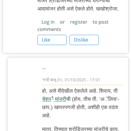
मांजर श्रोडींजरच्या मांजरीच्या घराण्याची
आद्यमांजर होती असे ऐकले होते. खखोश्रोजा.
Log in
or
register
to post
comments
Like
Dislike
…
'न'वी बाजू
Fri, 31/10/2025 - 17:01
In
हो, असे मीदेखील ऐकलेले आहे. शिवाय, ती
reply
१
चेशर
मांजरी
ची (होय, तीच ती. ‘अॅलिस’-
to
छाप.) खापरपणजी होती, अशीही एक वदंता
न्यूटनची
आहे.
by
anant_yaatree
मात्र, तिच्यात श्रोडिंजरच्या मांजरीचे काय,