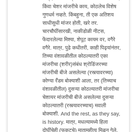
किंवा चेशर मांजरीचे काय, कोठलेच विशेष
गुणधर्म नव्हते. किंबहुना, ती एक अतिशय
साधीसुधी मांजर होती, खरे तर.
चारचौघींसारखी, नाकीडोळी नीटस,
फेंदारलेल्या मिश्या, शेपूट कायम वर, वगैरे
वगैरे. मात्र, पुढे कधीतरी, काही पिढ्यांनंतर,
तिच्या वंशावळीतील कोठल्यातरी एका
मांजरीचा (शरीर)संबंध श्रोडिंजरच्या
मांजरीची बीजे असलेल्या (रस्त्यावरच्या)
कोण्या रँडम बोक्याशी आला, तर (तिच्याच
वंशावळीतील) दुसऱ्या कोठल्यातरी मांजरीचा
चेशायर मांजरीची बीजे असलेल्या दुसऱ्या
कोठल्यातरी (रस्त्यावरच्याच) मवाली
बोक्याशी. And the rest, as they say,
is history. मात्र, मधल्यामध्ये हिला
दोघींचेही (फुकटचे) मातामहीत्व मिळून गेले,