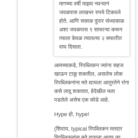
मागच्या वर्षी माझ्या नवऱ्यानं
जवळपास लाखभर रुपये टिकवले
होते. आणि सकाळ दुपार संध्याकाळ
अशा जवळपास ९ साफाऱ्या करून
त्याला केवळ त्यातल्या २ सफारीत
वाघ दिसला.
आमच्याकडे, रिपब्लिकन ज्यांना सहज
खाऊन टाकू शकतील, असलेच लोक
रिपब्लिकनांना मते द्यायला आतुरतेने रांगा
कसे लावू शकतात, हेदेखील मला
पडलेले असेच एक कोडे आहे.
Hype हो, hype!
(शिवाय, typical रिपब्लिकन मतदार
रिपब्लिकनांना मते द्यायला आतुर का