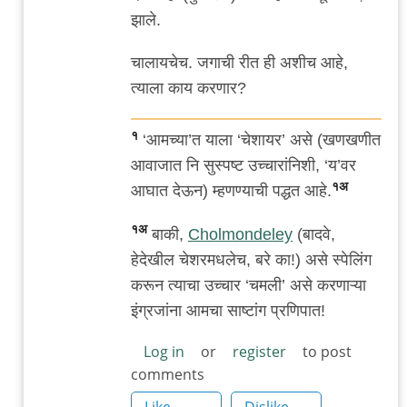
झाले.
चालायचेच. जगाची रीत ही अशीच आहे,
त्याला काय करणार?
१
‘आमच्या’त याला ‘चेशायर’ असे (खणखणीत
आवाजात नि सुस्पष्ट उच्चारांनिशी, ‘य’वर
१अ
आघात देऊन) म्हणण्याची पद्धत आहे.
१अ
बाकी,
Cholmondeley
(बादवे,
हेदेखील चेशरमधलेच, बरे का!) असे स्पेलिंग
करून त्याचा उच्चार ‘चमली’ असे करणाऱ्या
इंग्रजांना आमचा साष्टांग प्रणिपात!
Log in
or
register
to post
comments
Like
Dislike