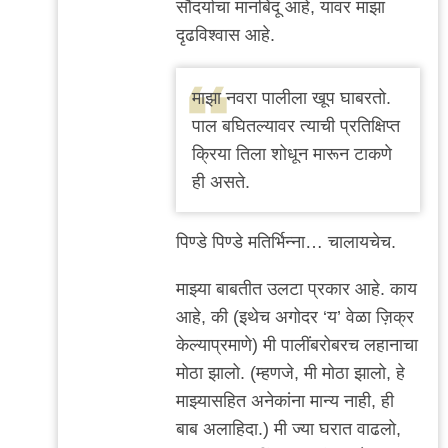
सौंदर्याचा मानबिंदू आहे, यावर माझा
.
दृढविश्वास आहे.
by
सई
माझा नवरा पालीला खूप घाबरतो.
केसकर
पाल बघितल्यावर त्याची प्रतिक्षिप्त
क्रिया तिला शोधून मारून टाकणे
ही असते.
पिण्डे पिण्डे मतिर्भिन्ना… चालायचेच.
माझ्या बाबतीत उलटा प्रकार आहे. काय
आहे, की (इथेच अगोदर ‘य’ वेळा ज़िक्र
केल्याप्रमाणे) मी पालींबरोबरच लहानाचा
मोठा झालो. (म्हणजे, मी मोठा झालो, हे
माझ्यासहित अनेकांना मान्य नाही, ही
बाब अलाहिदा.) मी ज्या घरात वाढलो,