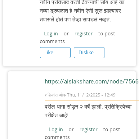
नवीन प्रतिसाद वरती ठेवण्याची सोय आहे का
नव्या ड्रुपळात हे नवीन ऐसी सुरू झाल्यावर
तपासले होतं पण तेव्हा सापडलं नव्हतं.
Log in
or
register
to post
comments
Like
Dislike
https://aisiakshare.com/node/7566
शशिकांत ओक
Thu, 11/12/2025 - 12:49
In
वरील धागा सोडून २ वर्षे झाली. प्रतिक्रियेच्या
reply
परीक्षेत आहे!
to
स्वागत...नवीन
Log in
or
register
to post
comments
प्रतिसाद…