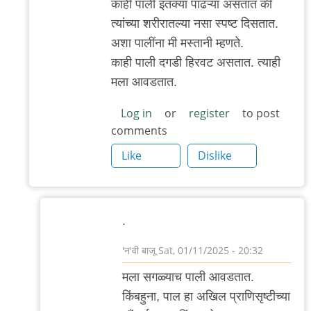
काही पाली इतक्या पांढऱ्या असतात की
त्यांच्या शरीरातल्या नसा स्पष्ट दिसतात.
अशा पालींना मी मस्तानी म्हणते.
काही पाली दगडी हिरवट असतात. त्याही
मला आवडतात.
Log in
or
register
to post
comments
Like
Dislike
.
'न'वी बाजू
Sat, 01/11/2025 - 20:32
In
मला सगळ्याच पाली आवडतात.
reply
किंबहुना, पाल हा अखिल प्राणिसृष्टीच्या
to