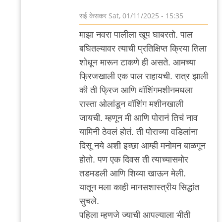
आले…
सई केसकर
Sat, 01/11/2025 - 15:35
by
In
माझा नवरा पालीला खूप घाबरतो. पाल
चिमणराव
reply
बघितल्यावर त्याची प्रतिक्षिप्त क्रिया तिला
to
शोधून मारून टाकणे ही असते. आमच्या
ही
फ्रिजखाली एक पाल राहायची. रात्र झाली
घ्या!
की ती फ्रिज आणि वॉशिंगमशीनमधला
by
रास्ता ओलांडून वॉशिंग मशीनखाली
'न'वी
जायची. म्हणून मी आणि पोरानं तिचं नाव
बाजू
यामिनी ठेवलं होतं. ती पोराच्या वडिलांना
दिसू नये अशी इच्छा आम्ही मनोमन बाळगून
होतो. पण एक दिवस ती त्याच्यासमोर
तडमडली आणि शिव्या खाऊन मेली.
यातून मला काही मानसशास्त्रीय सिद्धांत
सुचले.
पहिला म्हणजे ज्याची आपल्याला भीती