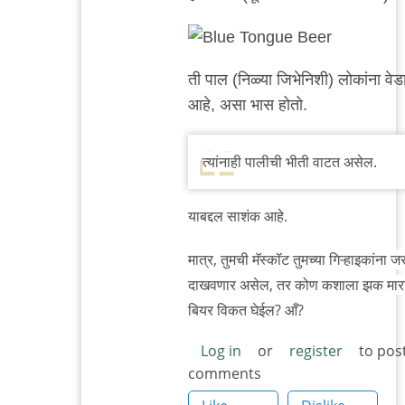
reply
to
ब्लू
ती पाल (निळ्या जिभेनिशी) लोकांना वे
टंग
आहे, असा भास होतो.
by
सई
केसकर
त्यांनाही पालीची भीती वाटत असेल.
याबद्दल साशंक आहे.
मात्र, तुमची मॅस्कॉट तुमच्या गिऱ्हाइकांना ज
दाखवणार असेल, तर कोण कशाला झक मारा
बियर विकत घेईल? आँ?
Log in
or
register
to pos
comments