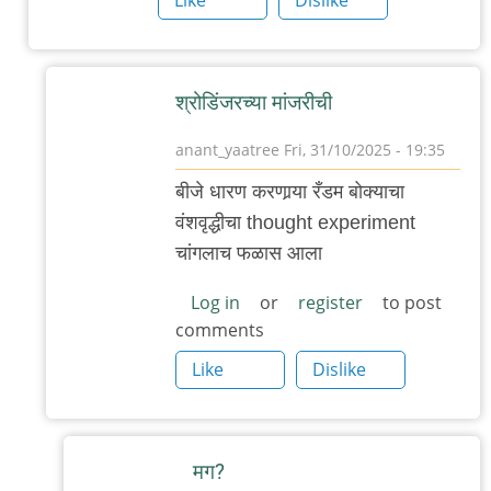
श्रोडिंजरच्या मांजरीची
anant_yaatree
Fri, 31/10/2025 - 19:35
In
बीजे धारण करणार्‍या रँडम बोक्याचा
reply
वंशवृद्धीचा thought experiment
to
चांगलाच फळास आला
…
by
Log in
or
register
to post
comments
'न'वी
बाजू
Like
Dislike
मग?