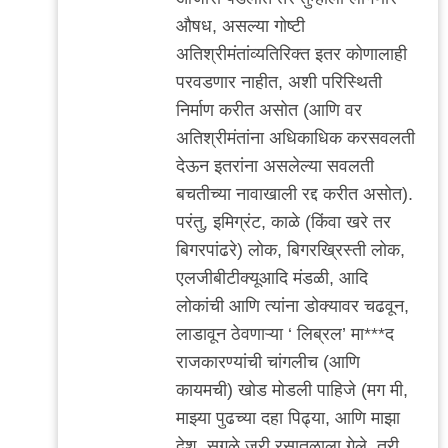
औषध, असल्या गोष्टी
अतिश्रीमंतांव्यतिरिक्त इतर कोणालाही
परवडणार नाहीत, अशी परिस्थिती
निर्माण करीत असोत (आणि वर
अतिश्रीमंतांना अधिकाधिक करसवलती
देऊन इतरांना असलेल्या सवलती
बचतीच्या नावाखाली रद्द करीत असोत).
परंतु, इमिग्रंट, काळे (किंवा खरे तर
बिगरपांढरे) लोक, बिगरख्रिस्ती लोक,
एलजीबीटीक्यूआदि मंडळी, आदि
लोकांची आणि त्यांना डोक्यावर चढवून,
लाडावून ठेवणाऱ्या ‘ लिब्रल’ मा***द
राजकारण्यांची चांगलीच (आणि
कायमची) खोड मोडली पाहिजे (मग मी,
माझ्या पुढच्या दहा पिढ्या, आणि माझा
देश, सगळे जरी रसातळाला गेले, तरी