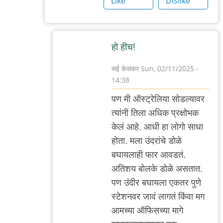
Like
Dislike
हो हीच!
सई केसकर
Sun, 02/11/2025 -
14:38
In
पण मी ऑस्ट्रेलिया सोडल्यावर
reply
त्यांनी तिला अधिक प्रक्षोभक
to
केलं आहे. आधी हा लोगो साधा
ओह!
होता. मला उंदरांचे डोळे
by
बघायलाही फार आवडतं.
'न'वी
अतिशय बोलके डोळे असतात.
बाजू
पण उंदीर बघायला एकतर पुणे
स्टेशनवर जावं लागतं किंवा मग
आमच्या ऑफिसच्या मागे