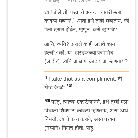
'न'वी बाजू
Fri, 31/10/2025 - 14:35
In
घ्या! बोले तो, परवा ते अनन्त_यात्री मला
reply
१
कावळा म्हणाले.
आता इथे तुम्ही म्हणताय, की
to
मला त्रास होईल, म्हणून. कसे व्हायचे?
नबा
by
आणि, व्यनि? असले काही असते काय
तिरशिंगराव
हल्ली? की, या ‘खरडफळ्या’प्रमाणेच
(जाहीर) ‘व्यनिं’चा धागा काढायचा, म्हणताय?
१
I take that as a compliment, ती
१अ
गोष्ट वेगळी.
१अ
परंतु, त्याच्या एक्स्टेन्शनने, इथे तुम्ही मला
पिंडाला शिवणारा कावळा म्हणताय, असा अर्थ
निघतो, त्याचे काय करावे, असा प्रश्न
(नव्याने) निर्माण होतो. पाहू.