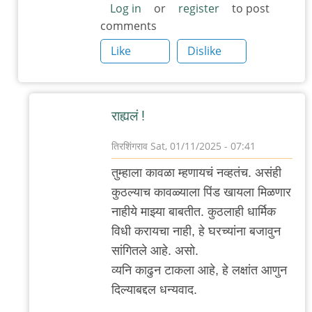
Log in
or
register
to post
comments
Like
Dislike
राह्यलं !
तिरशिंगराव
Sat, 01/11/2025 - 07:41
In
तुम्हाला कावळा म्हणायचं नव्हतंच. असंही
reply
कुठल्याच कावळ्याला पिंड खायला मिळणार
to
नाहीये माझ्या बाबतीत. कुठलाही धार्मिक
.
विधी करायचा नाही, हे घरच्यांना बजावुन
by
सांगितले आहे. असो.
'न'वी
व्यनि काढुन टाकला आहे, हे लक्षांत आणुन
बाजू
दिल्याबद्दल धन्यवाद.