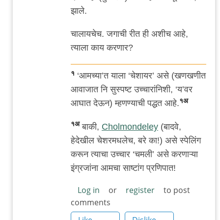
झाले.
चालायचेच. जगाची रीत ही अशीच आहे,
त्याला काय करणार?
१
‘आमच्या’त याला ‘चेशायर’ असे (खणखणीत
आवाजात नि सुस्पष्ट उच्चारांनिशी, ‘य’वर
१अ
आघात देऊन) म्हणण्याची पद्धत आहे.
१अ
बाकी,
Cholmondeley
(बादवे,
हेदेखील चेशरमधलेच, बरे का!) असे स्पेलिंग
करून त्याचा उच्चार ‘चमली’ असे करणाऱ्या
इंग्रजांना आमचा साष्टांग प्रणिपात!
Log in
or
register
to post
comments
Like
Dislike