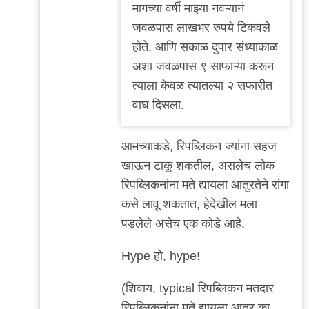
मागच्या वर्षी माझ्या नवऱ्यानं
जवळपास लाखभर रुपये टिकवले
होते. आणि सकाळ दुपार संध्याकाळ
अशा जवळपास ९ साफाऱ्या करून
त्याला केवळ त्यातल्या २ सफारीत
वाघ दिसला.
आमच्याकडे, रिपब्लिकन ज्यांना सहज
खाऊन टाकू शकतील, असलेच लोक
रिपब्लिकनांना मते द्यायला आतुरतेने रांगा
कसे लावू शकतात, हेदेखील मला
पडलेले असेच एक कोडे आहे.
Hype हो, hype!
(शिवाय, typical रिपब्लिकन मतदार
रिपब्लिकनांना मते द्यायला आतुर का