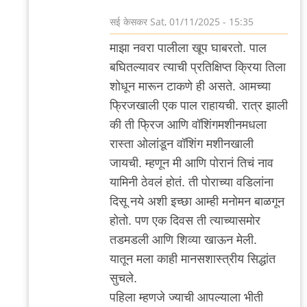
आले…
सई केसकर
Sat, 01/11/2025 - 15:35
by
In
माझा नवरा पालीला खूप घाबरतो. पाल
चिमणराव
reply
बघितल्यावर त्याची प्रतिक्षिप्त क्रिया तिला
to
शोधून मारून टाकणे ही असते. आमच्या
ही
फ्रिजखाली एक पाल राहायची. रात्र झाली
घ्या!
की ती फ्रिज आणि वॉशिंगमशीनमधला
by
रास्ता ओलांडून वॉशिंग मशीनखाली
'न'वी
जायची. म्हणून मी आणि पोरानं तिचं नाव
बाजू
यामिनी ठेवलं होतं. ती पोराच्या वडिलांना
दिसू नये अशी इच्छा आम्ही मनोमन बाळगून
होतो. पण एक दिवस ती त्याच्यासमोर
तडमडली आणि शिव्या खाऊन मेली.
यातून मला काही मानसशास्त्रीय सिद्धांत
सुचले.
पहिला म्हणजे ज्याची आपल्याला भीती