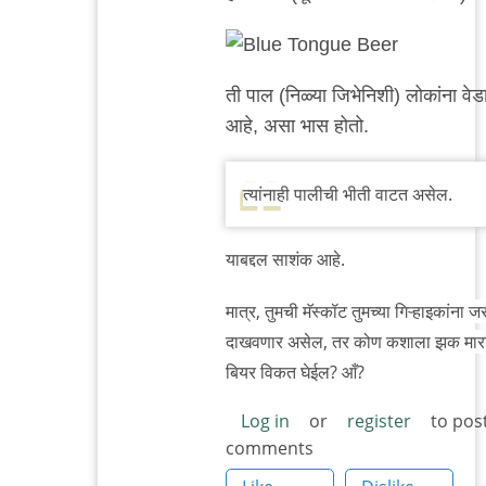
reply
to
ब्लू
ती पाल (निळ्या जिभेनिशी) लोकांना वे
टंग
आहे, असा भास होतो.
by
सई
केसकर
त्यांनाही पालीची भीती वाटत असेल.
याबद्दल साशंक आहे.
मात्र, तुमची मॅस्कॉट तुमच्या गिऱ्हाइकांना ज
दाखवणार असेल, तर कोण कशाला झक मारा
बियर विकत घेईल? आँ?
Log in
or
register
to pos
comments