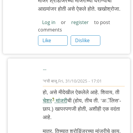
मांजर श्रोडींजरच्या मांजरीच्या घराण्याची
आद्यमांजर होती असे ऐकले होते. खखोश्रोजा.
Log in
or
register
to post
comments
Like
Dislike
…
'न'वी बाजू
Fri, 31/10/2025 - 17:01
In
हो, असे मीदेखील ऐकलेले आहे. शिवाय, ती
reply
१
चेशर
मांजरी
ची (होय, तीच ती. ‘अॅलिस’-
to
छाप.) खापरपणजी होती, अशीही एक वदंता
न्यूटनची
आहे.
by
anant_yaatree
मात्र, तिच्यात श्रोडिंजरच्या मांजरीचे काय,