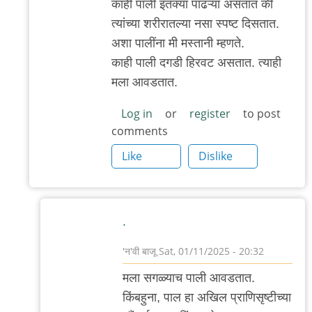
काही पाली इतक्या पांढऱ्या असतात की
त्यांच्या शरीरातल्या नसा स्पष्ट दिसतात.
अशा पालींना मी मस्तानी म्हणते.
काही पाली दगडी हिरवट असतात. त्याही
मला आवडतात.
Log in
or
register
to post
comments
Like
Dislike
.
'न'वी बाजू
Sat, 01/11/2025 - 20:32
In
मला सगळ्याच पाली आवडतात.
reply
किंबहुना, पाल हा अखिल प्राणिसृष्टीच्या
to