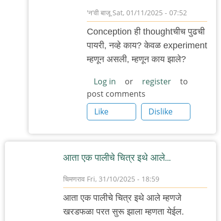
'न'वी बाजू
Sat, 01/11/2025 - 07:52
In
Conception ही thoughtचीच पुढची
reply
पायरी, नव्हे काय? केवळ experiment
to
म्हणून असली, म्हणून काय झाले?
श्रोडिंजरच्या
मांजरीची
Log in
or
register
to
post comments
by
anant_yaatree
Like
Dislike
आता एक पालीचे चित्र इथे आले…
चिमणराव
Fri, 31/10/2025 - 18:59
आता एक पालीचे चित्र इथे आले म्हणजे
खरडफळा परत सुरू झाला म्हणता येईल.