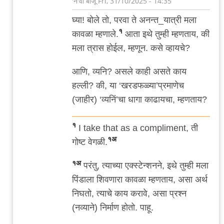
'न'वी बाजू
Fri, 31/10/2025 - 14:35
In
घ्या! बोले तो, परवा ते अनन्त_यात्री मला
reply
१
कावळा म्हणाले.
आता इथे तुम्ही म्हणताय, की
to
मला त्रास होईल, म्हणून. कसे व्हायचे?
नबा
by
आणि, व्यनि? असले काही असते काय
तिरशिंगराव
हल्ली? की, या ‘खरडफळ्या’प्रमाणेच
(जाहीर) ‘व्यनिं’चा धागा काढायचा, म्हणताय?
१
I take that as a compliment, ती
१अ
गोष्ट वेगळी.
१अ
परंतु, त्याच्या एक्स्टेन्शनने, इथे तुम्ही मला
पिंडाला शिवणारा कावळा म्हणताय, असा अर्थ
निघतो, त्याचे काय करावे, असा प्रश्न
(नव्याने) निर्माण होतो. पाहू.