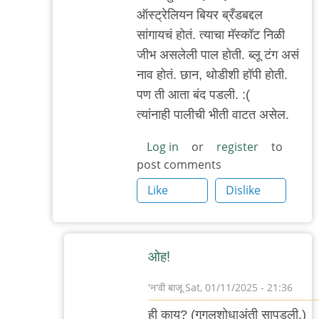
reply
ऑस्ट्रेलियन बियर ब्रँडबद्दल
to
सांगायचं होतं. त्याचा मॅस्कॉट निळी
.
जीभ असलेली पाल होती. ब्लू टंग असं
by
नाव होतं. छान, थोडीशी हॉपी होती.
'न'वी
पण ती आता बंद पडली. :(
बाजू
त्यांनाही पालीची भीती वाटत असेल.
Log in
or
register
to
post comments
Like
Dislike
ओह!
'न'वी बाजू
Sat, 01/11/2025 - 21:36
In
ही काय? (गूगलशोधाअंती सापडली.)