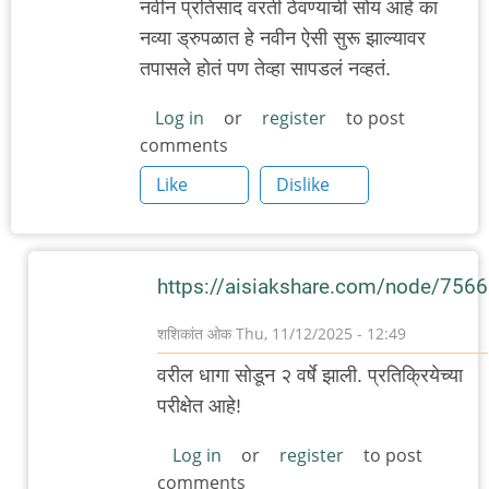
नवीन प्रतिसाद वरती ठेवण्याची सोय आहे का
नव्या ड्रुपळात हे नवीन ऐसी सुरू झाल्यावर
तपासले होतं पण तेव्हा सापडलं नव्हतं.
Log in
or
register
to post
comments
Like
Dislike
https://aisiakshare.com/node/7566
शशिकांत ओक
Thu, 11/12/2025 - 12:49
In
वरील धागा सोडून २ वर्षे झाली. प्रतिक्रियेच्या
reply
परीक्षेत आहे!
to
स्वागत...नवीन
Log in
or
register
to post
comments
प्रतिसाद…