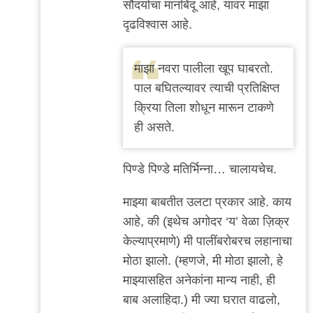
सौंदर्याचा मानबिंदू आहे, यावर माझा
.
दृढविश्वास आहे.
by
सई
माझा नवरा पालीला खूप घाबरतो.
केसकर
पाल बघितल्यावर त्याची प्रतिक्षिप्त
क्रिया तिला शोधून मारून टाकणे
ही असते.
पिण्डे पिण्डे मतिर्भिन्ना… चालायचेच.
माझ्या बाबतीत उलटा प्रकार आहे. काय
आहे, की (इथेच अगोदर ‘य’ वेळा ज़िक्र
केल्याप्रमाणे) मी पालींबरोबरच लहानाचा
मोठा झालो. (म्हणजे, मी मोठा झालो, हे
माझ्यासहित अनेकांना मान्य नाही, ही
बाब अलाहिदा.) मी ज्या घरात वाढलो,