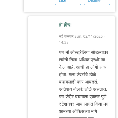
Like
Dislike
हो हीच!
सई केसकर
Sun, 02/11/2025 -
14:38
In
पण मी ऑस्ट्रेलिया सोडल्यावर
reply
त्यांनी तिला अधिक प्रक्षोभक
to
केलं आहे. आधी हा लोगो साधा
ओह!
होता. मला उंदरांचे डोळे
by
बघायलाही फार आवडतं.
'न'वी
अतिशय बोलके डोळे असतात.
बाजू
पण उंदीर बघायला एकतर पुणे
स्टेशनवर जावं लागतं किंवा मग
आमच्या ऑफिसच्या मागे