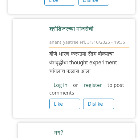
श्रोडिंजरच्या मांजरीची
anant_yaatree
Fri, 31/10/2025 - 19:35
In
बीजे धारण करणार्‍या रँडम बोक्याचा
reply
वंशवृद्धीचा thought experiment
to
चांगलाच फळास आला
…
by
Log in
or
register
to post
comments
'न'वी
बाजू
Like
Dislike
मग?