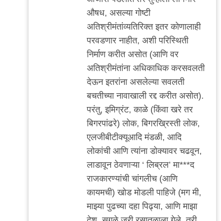
औषध, असल्या गोष्टी
अतिश्रीमंतांव्यतिरिक्त इतर कोणालाही
परवडणार नाहीत, अशी परिस्थिती
निर्माण करीत असोत (आणि वर
अतिश्रीमंतांना अधिकाधिक करसवलती
देऊन इतरांना असलेल्या सवलती
बचतीच्या नावाखाली रद्द करीत असोत).
परंतु, इमिग्रंट, काळे (किंवा खरे तर
बिगरपांढरे) लोक, बिगरख्रिस्ती लोक,
एलजीबीटीक्यूआदि मंडळी, आदि
लोकांची आणि त्यांना डोक्यावर चढवून,
लाडावून ठेवणाऱ्या ‘ लिब्रल’ मा***द
राजकारण्यांची चांगलीच (आणि
कायमची) खोड मोडली पाहिजे (मग मी,
माझ्या पुढच्या दहा पिढ्या, आणि माझा
देश, सगळे जरी रसातळाला गेले, तरी