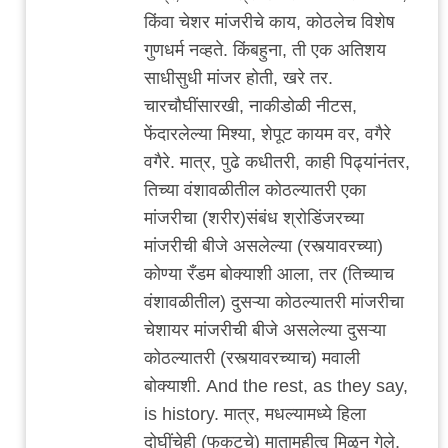
किंवा चेशर मांजरीचे काय, कोठलेच विशेष
गुणधर्म नव्हते. किंबहुना, ती एक अतिशय
साधीसुधी मांजर होती, खरे तर.
चारचौघींसारखी, नाकीडोळी नीटस,
फेंदारलेल्या मिश्या, शेपूट कायम वर, वगैरे
वगैरे. मात्र, पुढे कधीतरी, काही पिढ्यांनंतर,
तिच्या वंशावळीतील कोठल्यातरी एका
मांजरीचा (शरीर)संबंध श्रोडिंजरच्या
मांजरीची बीजे असलेल्या (रस्त्यावरच्या)
कोण्या रँडम बोक्याशी आला, तर (तिच्याच
वंशावळीतील) दुसऱ्या कोठल्यातरी मांजरीचा
चेशायर मांजरीची बीजे असलेल्या दुसऱ्या
कोठल्यातरी (रस्त्यावरच्याच) मवाली
बोक्याशी. And the rest, as they say,
is history. मात्र, मधल्यामध्ये हिला
दोघींचेही (फुकटचे) मातामहीत्व मिळून गेले,