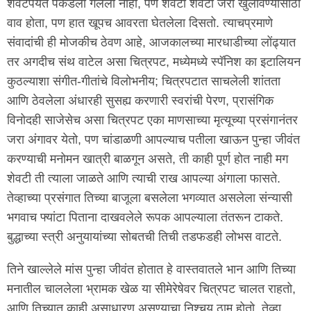
शेवटपर्यंत पकडला गेलेला नाही, पण शेवटी शेवटी जरा खुलविण्यासाठी
वाव होता, पण हात खूपच आवरता घेतलेला दिसतो. त्याचप्रमाणे
संवादांची ही मोजकीच ठेवण आहे, आजकालच्या मारधाडीच्या लोंढ्यात
तर अगदीच संथ वाटेल असा चित्रपट, मध्येमध्ये स्पॅनिश का इटालियन
कुठल्याशा संगीत-गीतांचे विलोभनीय; चित्रपटात साचलेली शांतता
आणि ठेवलेला अंधारही सुसह्य करणारी स्वरांची पेरण, प्रासंगिक
विनोदही साजेसेच असा चित्रपट एका माणसाच्या मृत्यूच्या प्रसंगानंतर
जरा अंगावर येतो, पण चांडाळणी आपल्याच पतीला खाऊन पुन्हा जीवंत
करण्याची मनोमन खात्री बाळगून असते, ती काही पूर्ण होत नाही मग
शेवटी ती त्याला जाळते आणि त्याची राख आपल्या अंगाला फासते.
तेव्हाच्या प्रसंगात तिच्या बाजूला बसलेला भगव्यात असलेला संन्यासी
भगवाच फ्यांटा पिताना दाखवलेले रूपक आपल्याला तंतरून टाकते.
बुद्धाच्या स्त्री अनुयायांच्या सोबतची तिची तडफडही लोभस वाटते.
तिने खाल्लेले मांस पुन्हा जीवंत होतात हे वास्तवातले भान आणि तिच्या
मनातील चाललेला भ्रामक खेळ या सीमेरेषेवर चित्रपट चालत राहतो,
आणि तिच्यात काही असाधारण असण्याचा निश्चय ठाम होतो, तेव्हा