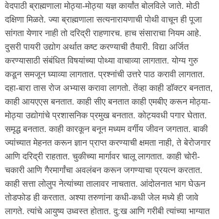
वेदपाठी ब्राह्मणाला मोठ्या-मोठ्या यज्ञ कार्यांत बोलविले जाते. मोठी
दक्षिणा मिळते. ज्या ब्राह्मणाला सत्यनारायणाची पोथी वाचून ही पूजा
सांगता येणार नाही तो दरिद्री राहणारच. हाच संसाराचा नियम आहे.
दुसरी पायरी उद्योग अर्थात कष्ट करण्याची तैयारी. विद्या अर्जित
करण्यासाठी संबंधित विषयांच्या पोथ्या वाचाव्या लागतात. योग्य गुरु
कडून समजून घ्याव्या लागतात. प्रश्नांची उत्तरे पाठ करावी लागतात.
दहा-बारा तास रोज अभ्यास करावा लागतो. तेंव्हा काही डॉक्टर बनतात,
काही आयएएस बनतात. काही सीए बनतात काही एमबीए करून मोठ्या-
मोठ्या उद्योगांचे प्रशासनिक प्रमुख बनतात. कोट्यवधी पगार घेतात.
समृद्ध बनतात. काही कारकून बनून मध्यम वर्गीय जीवन जगतात. बाकी
ज्यांच्यात मेहनत करून ज्ञान प्राप्त करण्याची क्षमता नाही, ते बेरोजगार
आणि दरिद्री राहतात. चुकीच्या मार्गावर चालू लागतात. काही चोरी-
चकारी आणि गैरमार्गांचा अवलंबन करून जगण्याचा प्रयत्न करतात.
काही सत्ता लोलुप नेत्यांच्या तालावर नाचतात. आंदोलनात भाग घेऊन
तोडफोड ही करतात. अश्या तरुणांना कधी-कधी जेल मध्ये ही जावे
लागते. त्यांचे आयुष्य उध्वस्त होतात. दु:ख आणि गरीबी त्यांच्या भाग्यात