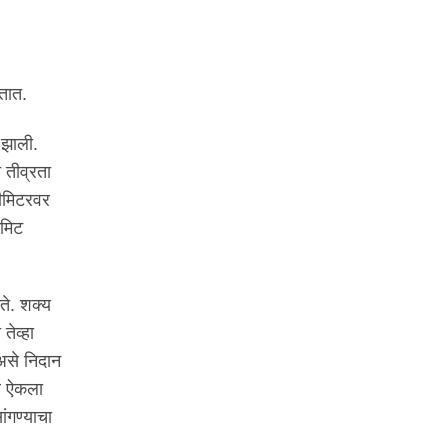
तात.
 झाली.
 तीव्रता
सीमिटरवर
डमिट
ते. शक्य
ेव्हा
असे निदान
वर ऐकला
ंगण्याचा