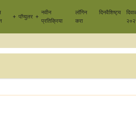
न
नवीन
लॉगिन
दिनवैशिष्ट्य
दिवा
पॉप्युलर
न
प्रतिक्रिया
करा
२०२