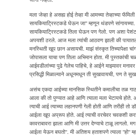
मला जेव्हा हे असह्य होई तेव्हा मी आमच्या तेव्हाच्या फॅम
सायकियाट्रिस्टकडे घेऊन जा" म्हणून थंडपणे सांगायच्या.
सायकियाट्रिस्टकडे तिला घेऊन पण गेलो. पण अशा पेशंट ब
अपयशी ठरले. आज मला त्यांची आठवण झाली की पायातली
मनस्थिती खूप छान असायची. माझं संस्कृत तिच्यापेक्षा चा
जोपासला याचा पण तिला अभिमान होता. मी पुस्तकांची च
आईवडीलांच्या पुढे गेलेच पाहिचे, हे आईने माझ्यावर मनावर 
प्रसिद्धी मिळाल्याने अधूनमधून ती सुखावायची, पण ते 
असंच एकदा आईच्या मानसिक स्थितीने कमालीचा तळ गाठ
आला की तो पुण्यात आहे आणि त्याला मला भेटायचे होते. 
त्याची आई त्याच्या लहानपणी गेली होती आणि तरीही त
आईला खूप अप्रूप होते. आई त्याची वरचेवर चवकशी करायची.
कावराबावरा झाला आणि मी उत्तर देण्याचे टाळू लागलो. म
आईला येऊन बघतो". मी अतिशय हताशपणे त्याला "हो" म्ह