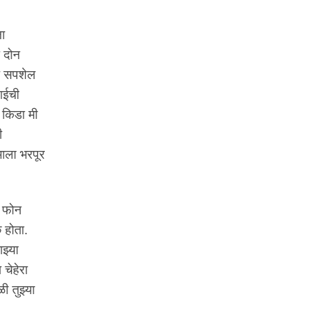
ला
ी दोन
ते सपशेल
आईची
ा किडा मी
ी
माला भरपूर
ा फोन
 होता.
झ्या
चेहेरा
ी तुझ्या