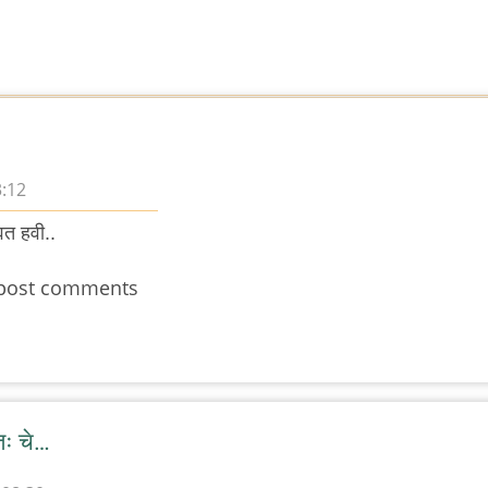
3:12
वत हवी..
post comments
तः चे…