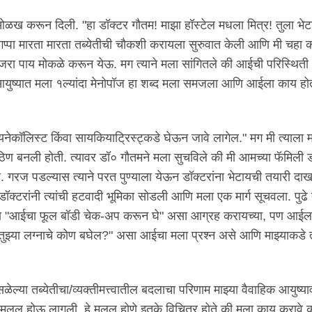
ळख करून दिली. "हा डॉक्टर गौतम! माझा हॉस्टेल मधला मित्र! तुला भे
प्पा मारता मारता तब्येतीची चौकशी करायला सुरुवात केली आणि मी चहा 
 जरा पाय मोकळे करून येऊ. मग त्याने मला सांगितले की आईची परिस्थित
आयुष्यात मला १ल्यांदा मेनोपॉज हा शब्द मला समजला आणि आईला काय होत
नेकॉलिस्ट किंवा सायकियाट्रिस्ट्कडे घेऊन जावे लागेल." मग मी त्याला म
ठिण बनली होती. त्यावर डॉ० गौतमने मला सुचविले की मी आमच्या फॅमिली डॉ
वे. गरज पडल्यास त्याने परत पुण्याला येऊन डॉक्टरांना भेटायची तयारी दा
डॉक्टरांनी त्यांची हटवादी भूमिका सोडली आणि मला एक मार्ग सूचवला. पुढे 
ा "आईचा फूल बॉडी चेक-अप करून घे" असा आग्रह करायच्या, पण आईला 
ुझ्या लग्नाचे कोण बघेल?" असा आईचा मला प्रश्न असे आणि माझ्याकडे त्
सळेल्या तब्येतीचा/व्यक्तीमत्त्वातील बदलाचा परिणाम माझ्या वैवाहिक आयुष्य
ूल होऊ लागली. हे मलूल होणे इतके विचित्र होते की मला काय करावे कर