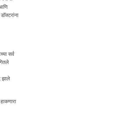
 आणि
ॉक्टरांना
या सर्व
गितले
ध झाले
ा हाकणारा