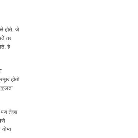
े होते. जे
सते तर
े, हे
ा
्रमूख होती
 एकूलता
पण तेव्हा
असे
 योग्य