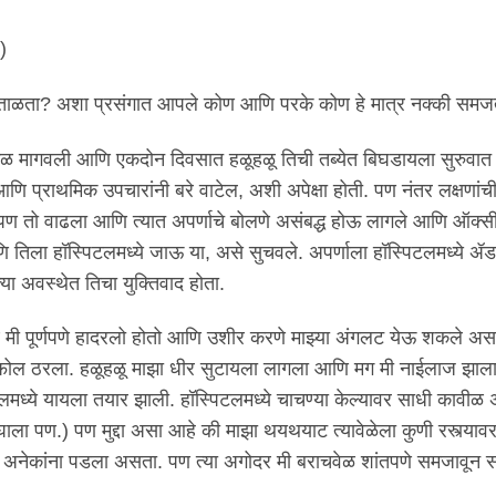
)
से हाताळता? अशा प्रसंगात आपले कोण आणि परके कोण हे मात्र नक्की समज
रून भेळ मागवली आणि एकदोन दिवसात हळूहळू तिची तब्येत बिघडायला सुरुवात
 प्राथमिक उपचारांनी बरे वाटेल, अशी अपेक्षा होती. पण नंतर लक्षणांची
 पण तो वाढला आणि त्यात अपर्णाचे बोलणे असंबद्ध होऊ लागले आणि ऑक्
 तिला हॉस्पिटलमध्ये जाऊ या, असे सुचवले. अपर्णाला हॉस्पिटलमध्ये ॲ
या अवस्थेत तिचा युक्तिवाद होता.
 मी पूर्णपणे हादरलो होतो आणि उशीर करणे माझ्या अंगलट येऊ शकले अस
तो फोल ठरला. हळूहळू माझा धीर सुटायला लागला आणि मग मी नाईलाज झाला त
मध्ये यायला तयार झाली. हॉस्पिटलमध्ये चाचण्या केल्यावर साधी कावीळ 
निघाला पण.) पण मुद्दा असा आहे की माझा थयथयाट त्यावेळेला कुणी रस्त्या
अनेकांना पडला असता. पण त्या अगोदर मी बराचवेळ शांतपणे समजावून सा