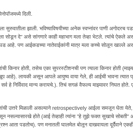
ेनोपॉजमध्ये दिली.
 सुरुवातीला झाली. भविष्याविषयीच्या अनेक स्वप्नांवर पाणी अगोदरच पडल
ा सोडून दे" असे सांगणारे काही महाभाग मला तेव्हा भेटले. त्यांचे ऐकले अ
 आहे. पण आईकडच्या नातेवाईकांनी मात्र मला कच्चे सोलून खाल्ले असत
ंची किनार होती, तसेच एका सुपरस्टीशनची पण त्याला किनार होती (माझ्य
 खूप आहे). लायकी असून आपले आयुष्य वाया गेले, ही आईची भावना त्यात प
 हे निर्विवाद मान्य करायचे.). तिचं सगळं वैफल्य माझ्यावर निघत होते.
नांची उत्तरे मिळाली असल्याने retrospectively आईला समजून घेता येते, 
ून नसल्यासारखे होते (आई तेव्हाही त्यांना "हे तुझे फक्त सुखाचे सोबती" 
ा प्रश्न आता पडतोच). पण मनातली घालमेल बोलून दाखवायला दूर्दैवाने एकही