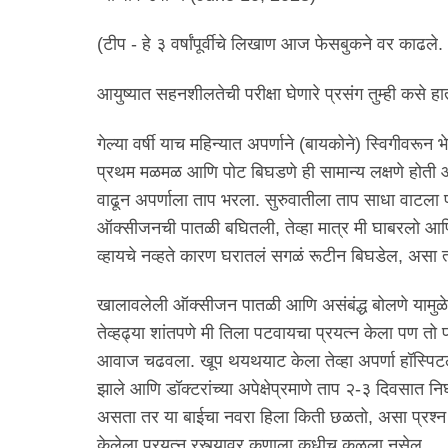
(टीप - हे ३ वर्षांपूर्वीचे लिखाण आज फेसबुकने वर काढले. 
आयुष्यात सहनशीलतेची परीक्षा घेणारे प्रसंग तुम्ही क
गेल्या वर्षी याच महिन्यात अपर्णाने (बायकोने) स्विगीव
प्रथम मळमळ आणि पोट बिघडणे ही सामान्य लक्षणे होती आणि
वाढून अपर्णाला ताप भरला. सुरुवातीला ताप साधा वाटला
ऑक्सीजनची पातळी बघितली, तेव्हा मात्र मी घाबरलो आणि
व्हायचे नव्हते कारण घरातलं सगळं रूटीन बिघडेल, असा त्
खालावलेली ऑक्सीजन पातळी आणि असंबंद्ध बोलणे यामुळे
तेव्हढ्या शांतपणे मी तिला पटवायचा प्रयत्न केला पण 
आवाज चढवला. खूप थयथयाट केला तेव्हा अपर्णा हॉस्पिटल
झाले आणि डॉक्टरांच्या अपेक्षेप्रमाणे ताप २-३ दिवसात 
असता तर या बाईचा नवरा हिला किती छळतो, असा प्रश्न 
केलेला प्रयत्न रस्त्यावर कुणाला कधीच कळला नसेल.