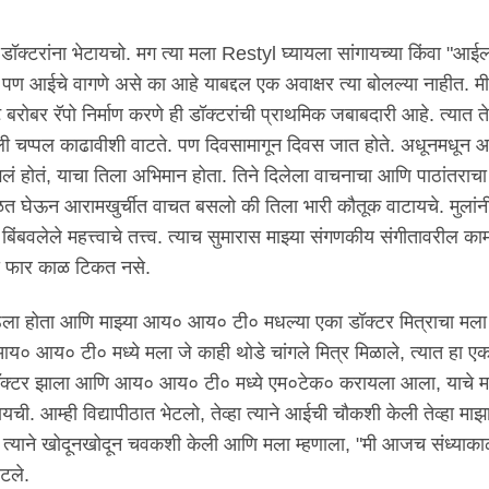
िली डॉक्टरांना भेटायचो. मग त्या मला Restyl घ्यायला सांगायच्या किंवा "आई
 पण आईचे वागणे असे का आहे याबद्दल एक अवाक्षर त्या बोलल्या नाहीत. म
रोबर रॅपो निर्माण करणे ही डॉक्टरांची प्राथमिक जबाबदारी आहे. त्यात 
 चप्पल काढावीशी वाटते. पण दिवसामागून दिवस जात होते. अधूनमधून 
ंगलं होतं, याचा तिला अभिमान होता. तिने दिलेला वाचनाचा आणि पाठांतराच
ळत घेऊन आरामखुर्चीत वाचत बसलो की तिला भारी कौतूक वाटायचे. मुलांन
बिंबवलेले महत्त्वाचे तत्त्व. त्याच सुमारास माझ्या संगणकीय संगीतावरील का
सुख फार काळ टिकत नसे.
ला होता आणि माझ्या आय० आय० टी० मधल्या एका डॉक्टर मित्राचा मल
आय० आय० टी० मध्ये मला जे काही थोडे चांगले मित्र मिळाले, त्यात हा एक
ो डॉक्टर झाला आणि आय० आय० टी० मध्ये एम०टेक० करायला आला, याचे मा
 आम्ही विद्यापीठात भेटलो, तेव्हा त्याने आईची चौकशी केली तेव्हा माझा 
ग त्याने खोदूनखोदून चवकशी केली आणि मला म्हणाला, "मी आजच संध्याकाळ
टले.