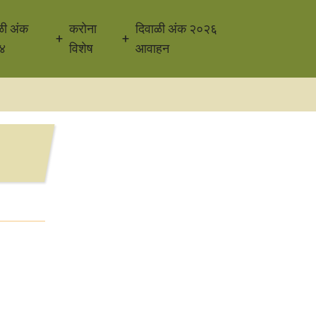
ळी अंक
करोना
दिवाळी अंक २०२६
४
विशेष
आवाहन