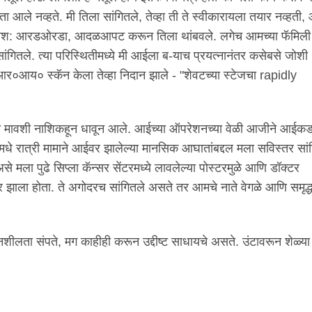
आले नव्हते. मी तिला सांगितले, तेव्हा ती ते स्वीकारायला तयार नव्हती,
्षरश: आरडओरडा, आदळआपट करून तिला थांबवले. लगेच आमच्या फॅमिली ड
सांगितले. त्या परिस्थितीमध्ये मी आईला ब-याच प्रयत्नानंतर कसेबसे जोशी
र०आय० स्कॅन केला तेव्हा निदान झाले - "शेवटच्या स्टेजचा rapidly
खी मावशी नाशिकहून धावून आले. आईच्या ऑपरेशनच्या वेळी आजीने आईकडच्
धे रात्री मामाने आईवर झालेल्या मानसिक आघातांबद्दल मला सविस्तर सां
ला पुढे सिप्ला कॅन्सर सेंटरमध्ये लावलेल्या पोस्टरमुळे आणि डॉक्टर
ीर झाला होता. ते अगोदरच सांगितले असते तर आमचे नाते वेगळे आणि समृद्
सहनशीलता संपते, मग काहीही करून उद्दीष्ट साधायचे असते. उंटावरून शेळ्य