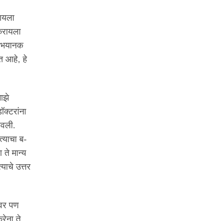
टायला
करायला
ी भयानक
 आहे, हे
ाझे
क्टरांना
खवली.
त्याचा ब-
ते मान्य
याचे उत्तर
ावर पण
ेना ते