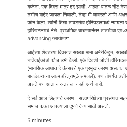
कळेना. एक दिवस मात्र हद्द झाली. आईला पातळ नीट नेसता 
तशीच बाहेर जायला निघाली, तेव्हा मी घाबरलो आणि अक
फोन केला. त्यांनी तिला ताबडतोब हॉस्पिटलमध्ये न्यायला 
हॉस्पिटलमधे नेले. प्राथमिक चाचण्यानंतर तातडीचा एम०आ
advancing ग्लायोमा!"
आईच्या शेवटच्या दिवसात सख्खा मामा अमेरीकेहून, सख्
नातेवाईकांची फौज उभी केली. एके दिवशी जोशी हॉस्पिटलम
(मानसिक आघात हे कॅन्सरचे एक प्रमुख कारण असतात असे म
बावडेकरांच्या आत्मचरित्रामुळे समजले). पण तोपर्यंत उश
असते पण आता जर-तर ला काही अर्थ नाही.
हे सर्व आज लिहायचे कारण - सत्त्वपरिक्षेच्या प्रसंगात 
समाज फक्त आपल्याला दूषणे देण्यासाठी असतो.
Node
5 minutes