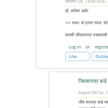
तर्कतीर्थ
Sat, 13/06/2026 -
In
हो, बरोबर आहे!
reply
to
>> स्वतः चे प्रश्न स्वतः स
स्वतः
चे
मानवी जीवशास्त्र पचवायची
प्रश्न
Log in
or
registe
स्वतः
सोडवणे
Like
Dislik
by
Rajesh188
जिवशास्त्र कडे 
Rajesh188
Sat, 1
In
जीव शास्त्र कडे माण
reply