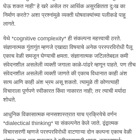
घेऊ शकत नाही" हे खरे असेल तर आर्थिक असुरक्षितता दुःख का
निर्माण करते? अशा प्रश्नांमुळे व्यक्ती घोषवाक्यांच्या पलीकडे पाहू
लागते.
येथे *cognitive complexity* ही संकल्पना महत्त्वाची ठरते.
संज्ञानात्मक गुंतागुंत म्हणजे एखाद्या विषयाचे अनेक परस्परविरोधी पैलू
एकाच वेळी समजून घेण्याची क्षमता. संज्ञानात्मक जटिलतेबद्दल कमी
संवेदनशील असलेली व्यक्ती जगाला काळे-पांढरे म्हणून पाहते. पण तीच
संवेदनशील असलेली व्यक्ती जाणते की एकाच विधानात काही अंश
सत्य आणि काही अंश भ्रम असू शकतो. त्यामुळे ती कोणत्याही
विचाराला पूर्णपणे स्वीकारत किंवा नाकारत नाही; तर त्याची मर्यादा
शोधते.
आधुनिक विकासात्मक मानसशास्त्रात याच प्रक्रियेचे वर्णन
*dialectical thinking* या संकल्पनेत केले जाते. द्वंद्वात्मक
विचारसरणी म्हणजे परस्परविरोधी वाटणाऱ्या दोन कल्पना एकाच वेळी