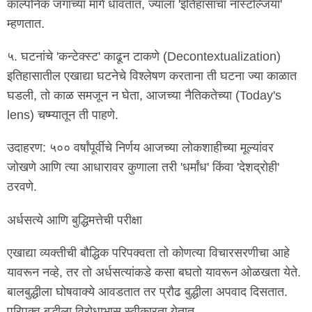
काल्पनिक जगाच्या मागे धावतात, ज्याला 'इतिहासाचा नॉस्टॅल्जिया'
म्हणतात.
५. घटनांचे 'कन्टेक्स्ट' काढून टाकणे (Decontextualization)
इतिहासातील एखाद्या घटनेचे विश्लेषण करताना ती घटना ज्या काळात
घडली, तो काळ समजून न घेता, आजच्या नैतिकतेच्या (Today's
lens) चष्म्यातून ती पाहणे.
उदाहरण: ५०० वर्षांपूर्वीचे निर्णय आजच्या लोकशाहीच्या मूल्यांवर
जोखणे आणि त्या आधारावर कुणाला तरी 'धर्मांध' किंवा 'देशद्रोही'
ठरवणे.
अर्धसत्ये आणि बुद्धिमत्तेची परीक्षा
एखाद्या व्यक्तीची बौद्धिक परिपक्वता तो कोणत्या विचारसरणीचा आहे
यावरून नव्हे, तर तो अर्धसत्यांकडे कसा बघतो यावरून ओळखता येते.
बालबुद्धीला घोषवाक्ये आवडतात तर प्रौढ बुद्धीला अपवाद दिसतात.
परिपक्व बुद्धीला विरोधाभास स्वीकारता येतात.