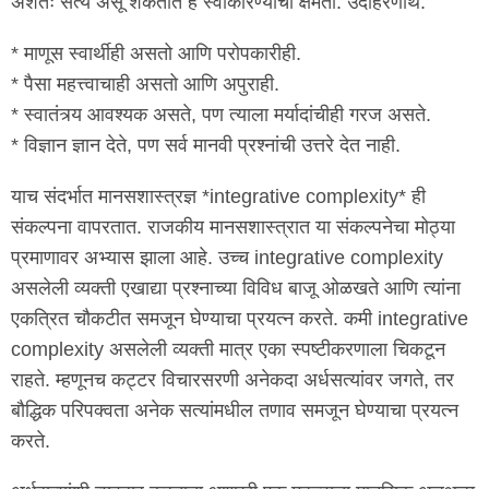
अंशतः सत्य असू शकतात हे स्वीकारण्याची क्षमता. उदाहरणार्थ:
* माणूस स्वार्थीही असतो आणि परोपकारीही.
* पैसा महत्त्वाचाही असतो आणि अपुराही.
* स्वातंत्र्य आवश्यक असते, पण त्याला मर्यादांचीही गरज असते.
* विज्ञान ज्ञान देते, पण सर्व मानवी प्रश्नांची उत्तरे देत नाही.
याच संदर्भात मानसशास्त्रज्ञ *integrative complexity* ही
संकल्पना वापरतात. राजकीय मानसशास्त्रात या संकल्पनेचा मोठ्या
प्रमाणावर अभ्यास झाला आहे. उच्च integrative complexity
असलेली व्यक्ती एखाद्या प्रश्नाच्या विविध बाजू ओळखते आणि त्यांना
एकत्रित चौकटीत समजून घेण्याचा प्रयत्न करते. कमी integrative
complexity असलेली व्यक्ती मात्र एका स्पष्टीकरणाला चिकटून
राहते. म्हणूनच कट्टर विचारसरणी अनेकदा अर्धसत्यांवर जगते, तर
बौद्धिक परिपक्वता अनेक सत्यांमधील तणाव समजून घेण्याचा प्रयत्न
करते.