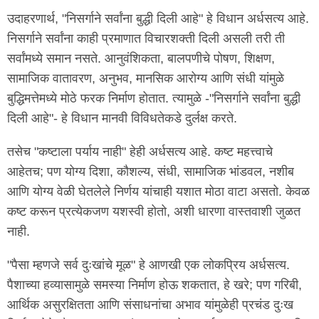
उदाहरणार्थ, "निसर्गाने सर्वांना बुद्धी दिली आहे" हे विधान अर्धसत्य आहे.
निसर्गाने सर्वांना काही प्रमाणात विचारशक्ती दिली असली तरी ती
सर्वांमध्ये समान नसते. आनुवंशिकता, बालपणीचे पोषण, शिक्षण,
सामाजिक वातावरण, अनुभव, मानसिक आरोग्य आणि संधी यांमुळे
बुद्धिमत्तेमध्ये मोठे फरक निर्माण होतात. त्यामुळे -"निसर्गाने सर्वांना बुद्धी
दिली आहे"- हे विधान मानवी विविधतेकडे दुर्लक्ष करते.
तसेच "कष्टाला पर्याय नाही" हेही अर्धसत्य आहे. कष्ट महत्त्वाचे
आहेतच; पण योग्य दिशा, कौशल्य, संधी, सामाजिक भांडवल, नशीब
आणि योग्य वेळी घेतलेले निर्णय यांचाही यशात मोठा वाटा असतो. केवळ
कष्ट करून प्रत्येकजण यशस्वी होतो, अशी धारणा वास्तवाशी जुळत
नाही.
"पैसा म्हणजे सर्व दुःखांचे मूळ" हे आणखी एक लोकप्रिय अर्धसत्य.
पैशाच्या हव्यासामुळे समस्या निर्माण होऊ शकतात, हे खरे; पण गरिबी,
आर्थिक असुरक्षितता आणि संसाधनांचा अभाव यांमुळेही प्रचंड दुःख