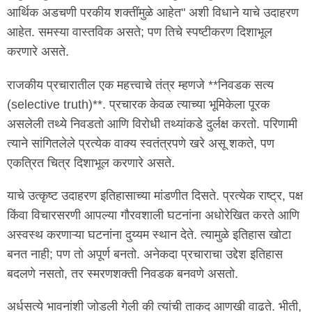
आर्थिक अडचणी परकीय शक्तींमुळे आहेत" अशी विधाने याचे उदाहरण
आहेत. समस्या वास्तविक असते; पण तिचे स्पष्टीकरण दिशाभूल
करणारे असते.
राजकीय प्रचारातील एक महत्त्वाचे तंत्र म्हणजे **निवडक सत्य
(selective truth)**. प्रचारक केवळ त्याच्या भूमिकेला पूरक
असलेली तथ्ये निवडतो आणि विरोधी तथ्यांकडे दुर्लक्ष करतो. परिणामी
त्याने सांगितलेले प्रत्येक वाक्य स्वतंत्रपणे खरे असू शकते, पण
एकत्रित चित्र दिशाभूल करणारे असते.
याचे उत्कृष्ट उदाहरण इतिहासाच्या मांडणीत दिसते. प्रत्येक राष्ट्र, पक्ष
किंवा विचारसरणी आपल्या गौरवशाली घटनांना अधोरेखित करते आणि
अस्वस्थ करणाऱ्या घटनांना दुय्यम स्थान देते. त्यामुळे इतिहास खोटा
बनत नाही; पण तो अपूर्ण बनतो. अनेकदा प्रचाराचा उद्देश इतिहास
बदलणे नसतो, तर स्मरणशक्ती निवडक बनवणे असतो.
अर्धसत्ये भावनांशी जोडली गेली की त्यांची ताकद आणखी वाढते. भीती,