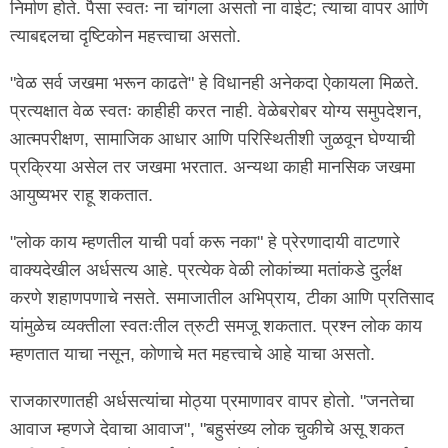
निर्माण होते. पैसा स्वतः ना चांगला असतो ना वाईट; त्याचा वापर आणि
त्याबद्दलचा दृष्टिकोन महत्त्वाचा असतो.
"वेळ सर्व जखमा भरून काढते" हे विधानही अनेकदा ऐकायला मिळते.
प्रत्यक्षात वेळ स्वतः काहीही करत नाही. वेळेबरोबर योग्य समुपदेशन,
आत्मपरीक्षण, सामाजिक आधार आणि परिस्थितीशी जुळवून घेण्याची
प्रक्रिया असेल तर जखमा भरतात. अन्यथा काही मानसिक जखमा
आयुष्यभर राहू शकतात.
"लोक काय म्हणतील याची पर्वा करू नका" हे प्रेरणादायी वाटणारे
वाक्यदेखील अर्धसत्य आहे. प्रत्येक वेळी लोकांच्या मतांकडे दुर्लक्ष
करणे शहाणपणाचे नसते. समाजातील अभिप्राय, टीका आणि प्रतिसाद
यांमुळेच व्यक्तीला स्वतःतील त्रुटी समजू शकतात. प्रश्न लोक काय
म्हणतात याचा नसून, कोणाचे मत महत्त्वाचे आहे याचा असतो.
राजकारणातही अर्धसत्यांचा मोठ्या प्रमाणावर वापर होतो. "जनतेचा
आवाज म्हणजे देवाचा आवाज", "बहुसंख्य लोक चुकीचे असू शकत