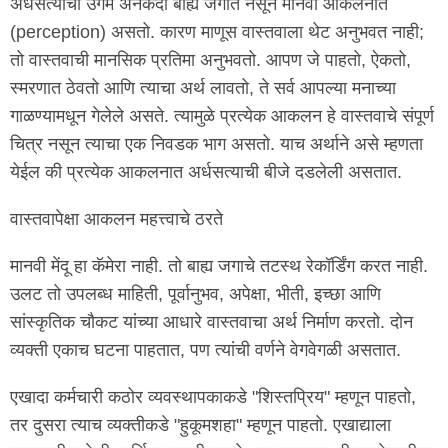
अर्धसत्यांचा उगम अनेकदा बाह्य जगात नसून मानवी आकलनात
(perception) असतो. कारण माणूस वास्तवाला थेट अनुभवत नाही;
तो वास्तवाची मानसिक प्रतिमा अनुभवतो. आपण जे पाहतो, ऐकतो,
स्मरणात ठेवतो आणि त्याचा अर्थ लावतो, ते सर्व आपल्या मनाच्या
गाळण्यामधून गेलेले असते. त्यामुळे प्रत्येक आकलन हे वास्तवाचे संपूर्ण
चित्र नसून त्याचा एक निवडक भाग असतो. याच अर्थाने असे म्हणता
येईल की प्रत्येक आकलनात अर्धसत्याची बीजे दडलेली असतात.
वास्तवापेक्षा आकलन महत्त्वाचे ठरते
मानवी मेंदू हा कॅमेरा नाही. तो बाह्य जगाचे तटस्थ रेकॉर्डिंग करत नाही.
उलट तो उपलब्ध माहिती, पूर्वानुभव, अपेक्षा, भीती, इच्छा आणि
सांस्कृतिक चौकट यांच्या आधारे वास्तवाचा अर्थ निर्माण करतो. दोन
व्यक्ती एकाच घटना पाहतात, पण त्यांची वर्णने वेगवेगळी असतात.
एखादा कर्मचारी कठोर व्यवस्थापकाकडे "शिस्तप्रिय" म्हणून पाहतो,
तर दुसरा त्याच व्यक्तीकडे "हुकूमशहा" म्हणून पाहतो. एखाद्याला