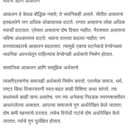
भावना आणि आकलन
आकलन हे केवळ बौद्धिक नसते; ते भावनिकही असते. भीतीत असताना
हतबलतेने जग अधिक धोकादायक वाटते. रागात असताना लोक अधिक
स्वार्थी वाटतात. प्रेमात असताना दोष दिसत नाहीत. नैराश्यात असताना
भविष्य अंधकारमय वाटते. भावना वास्तव बदलत नाहीत; पण
वास्तवाबद्दलचे आकलन बदलतात. त्यामुळे एकाच घटनेकडे वेगवेगळ्या
भावनिक अवस्थेतून पाहिल्यास वेगवेगळी अर्धसत्ये निर्माण होतात.
सामाजिक आकलन आणि सामूहिक अर्धसत्ये
व्यक्तीप्रमाणेच समाजही अर्धसत्ये निर्माण करतो. प्रत्येक समाज, धर्म,
राष्ट्र किंवा विचारसरणी स्वतःबद्दल काही विशिष्ट कथा सांगते. त्या
कथांमध्ये काही सत्य असतेच. पण त्या अनेकदा निवडक स्मरणशक्तीवर
आधारलेल्या असतात. आपल्या समाजाचे गुण अधोरेखित केले जातात;
दोष कमी महत्त्वाचे ठरतात. तसेच विरोधी गटांचे दोष अधोरेखित केले
जातात; त्यांचे गुण दुर्लक्षित होतात.