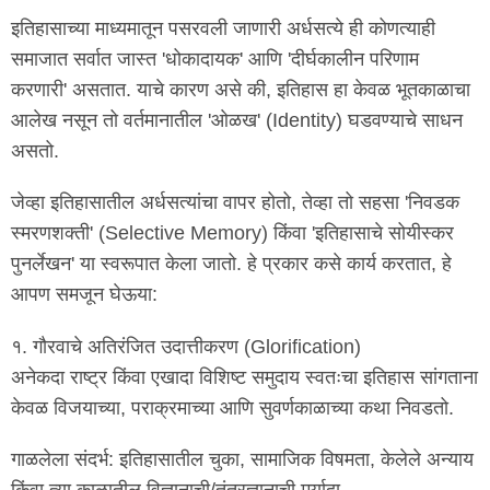
इतिहासाच्या माध्यमातून पसरवली जाणारी अर्धसत्ये ही कोणत्याही
समाजात सर्वात जास्त 'धोकादायक' आणि 'दीर्घकालीन परिणाम
करणारी' असतात. याचे कारण असे की, इतिहास हा केवळ भूतकाळाचा
आलेख नसून तो वर्तमानातील 'ओळख' (Identity) घडवण्याचे साधन
असतो.
जेव्हा इतिहासातील अर्धसत्यांचा वापर होतो, तेव्हा तो सहसा 'निवडक
स्मरणशक्ती' (Selective Memory) किंवा 'इतिहासाचे सोयीस्कर
पुनर्लेखन' या स्वरूपात केला जातो. हे प्रकार कसे कार्य करतात, हे
आपण समजून घेऊया:
१. गौरवाचे अतिरंजित उदात्तीकरण (Glorification)
अनेकदा राष्ट्र किंवा एखादा विशिष्ट समुदाय स्वतःचा इतिहास सांगताना
केवळ विजयाच्या, पराक्रमाच्या आणि सुवर्णकाळाच्या कथा निवडतो.
गाळलेला संदर्भ: इतिहासातील चुका, सामाजिक विषमता, केलेले अन्याय
किंवा त्या काळातील विज्ञानाची/तंत्रज्ञानाची मर्यादा.