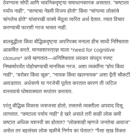
ठेवण्यास सोपी आणि भावनिकदृष्ट्या समाधानकारक असतात. "कष्टाला
पर्याय नाही", "सत्याचा नेहमी विजय होतो" किंवा "चांगल्या लोकांचे
चांगलेच होते" यांसारखी वाक्ये मेंदूला त्वरित अर्थ देतात. त्यात विचार
करण्याची फारशी गरज भासत नाही.
बालबुद्धीला किंवा बौद्धिकदृष्ट्या अपरिपक्व मनाला हीच साधी निश्चितता
आकर्षित करते. मानसशास्त्रज्ञ याला *need for cognitive
closure* असे म्हणतात—अनिश्चितता लवकर संपवून स्पष्ट
निष्कर्षापर्यंत पोहोचण्याची मानसिक गरज. अशा व्यक्तींना "होय किंवा
नाही", "बरोबर किंवा चूक", "नायक किंवा खलनायक" अशा द्वैती चौकटी
आवडतात. अर्धसत्ये या गरजेची पूर्तता करतात कारण ती जटिल
वास्तवाचे घोषवाक्यात रूपांतर करतात.
परंतु बौद्धिक विकास जसजसा होतो, तसतसे व्यक्तीला अपवाद दिसू
लागतात. "कष्टाला पर्याय नाही" हे खरे असले तरी काही लोक कमी
कष्टात अधिक यशस्वी का होतात? "लोकशाही म्हणजे जनतेचा आवाज"
असेल तर बहुसंख्य लोक चुकीचे निर्णय का घेतात? "पैसा सुख विकत