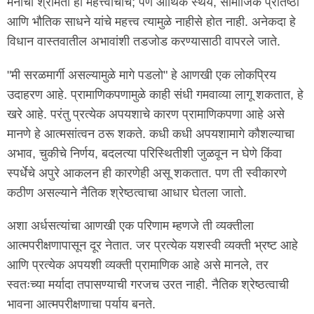
मनाची श्रीमंती ही महत्त्वाचीच; पण आर्थिक स्थैर्य, सामाजिक प्रतिष्ठा
आणि भौतिक साधने यांचे महत्त्व त्यामुळे नाहीसे होत नाही. अनेकदा हे
विधान वास्तवातील अभावांशी तडजोड करण्यासाठी वापरले जाते.
"मी सरळमार्गी असल्यामुळे मागे पडलो" हे आणखी एक लोकप्रिय
उदाहरण आहे. प्रामाणिकपणामुळे काही संधी गमवाव्या लागू शकतात, हे
खरे आहे. परंतु प्रत्येक अपयशाचे कारण प्रामाणिकपणा आहे असे
मानणे हे आत्मसांत्वन ठरू शकते. कधी कधी अपयशामागे कौशल्याचा
अभाव, चुकीचे निर्णय, बदलत्या परिस्थितीशी जुळवून न घेणे किंवा
स्पर्धेचे अपुरे आकलन ही कारणेही असू शकतात. पण ती स्वीकारणे
कठीण असल्याने नैतिक श्रेष्ठत्वाचा आधार घेतला जातो.
अशा अर्धसत्यांचा आणखी एक परिणाम म्हणजे ती व्यक्तीला
आत्मपरीक्षणापासून दूर नेतात. जर प्रत्येक यशस्वी व्यक्ती भ्रष्ट आहे
आणि प्रत्येक अपयशी व्यक्ती प्रामाणिक आहे असे मानले, तर
स्वतःच्या मर्यादा तपासण्याची गरजच उरत नाही. नैतिक श्रेष्ठत्वाची
भावना आत्मपरीक्षणाचा पर्याय बनते.