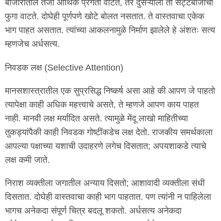
बाजारातील तेजी आर्थिक प्रगती वाटते, तर दुसऱ्याला ती सट्टेबाजीचा
फुगा वाटते. दोघेही पूर्णपणे खोटे बोलत नसतात. ते वास्तवाचा एकेक
भाग पाहत असतात. त्यांच्या आकलनामुळे निर्माण झालेले हे अंशतः सत्य
म्हणजेच अर्धसत्य.
निवडक लक्ष (Selective Attention)
मानसशास्त्रातील एक सुप्रसिद्ध निष्कर्ष असा आहे की आपण जे पाहतो
त्यापेक्षा काही अधिक महत्त्वाचे असते, ते म्हणजे आपण काय पाहत
नाही. मानवी लक्ष मर्यादित असते. त्यामुळे मेंदू लाखो माहितीच्या
तुकड्यांपैकी काही निवडक गोष्टींकडेच लक्ष देतो. राजकीय समर्थकाला
आपल्या पक्षाच्या यशाची उदाहरणे लगेच दिसतात; अपयशाकडे त्याचे
लक्ष कमी जाते.
निराश व्यक्तीला जगातील अन्याय दिसतो; आशावादी व्यक्तीला संधी
दिसतात. दोघेही वास्तवाचा काही भाग पाहतात. पण त्यांनी न पाहिलेला
भागच अनेकदा संपूर्ण चित्र बदलू शकतो. अर्धसत्य अनेकदा