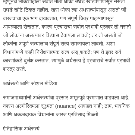
म्हणूनच लोकशाहीला सर्वात मोठा धोका उघड खोटेपणापासून नसतो.
उघडे खोटे टिकत नाहीत. खरा धोका त्या अर्धसत्यांपासून असतो जी
वास्तवाचा एक भाग दाखवतात, पण संपूर्ण चित्र पाहण्यापासून
आपल्याला रोखतात. कारण प्रचाराचा सर्वात प्रभावी प्रकार तो नसतो
जो लोकांना असत्यावर विश्वास ठेवायला लावतो; तर तो असतो जो
लोकांना अपूर्ण सत्यालाच संपूर्ण सत्य समजायला लावतो. अशा
विधानांमध्ये काही निरीक्षणात्मक सत्य असू शकते; पण ते इतर सर्व
कारणांकडे दुर्लक्ष करतात. त्यामुळे अर्धसत्य हे प्रचाराचे सर्वात प्रभावी
शस्त्र ठरते.
अर्धसत्ये आणि सोशल मीडिया
समाजमाध्यमांनी अर्धसत्यांचा प्रसार अभूतपूर्व प्रमाणात वाढवला आहे,
कारण अल्गोरिदमला सूक्ष्मता (nuance) आवडत नाही; ठाम, भावनिक
आणि धक्कादायक विधानांना जास्त प्रतिसाद मिळतो.
ऐतिहासिक अर्धसत्ये