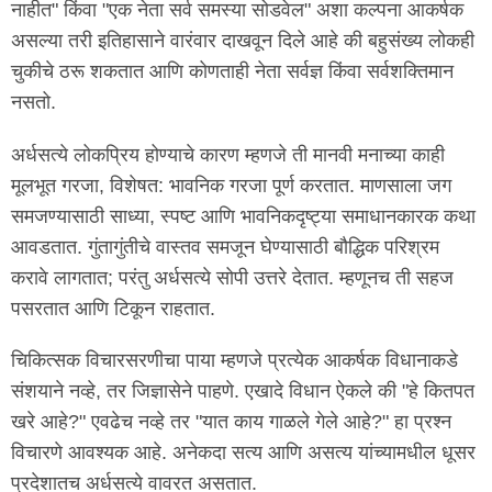
नाहीत" किंवा "एक नेता सर्व समस्या सोडवेल" अशा कल्पना आकर्षक
असल्या तरी इतिहासाने वारंवार दाखवून दिले आहे की बहुसंख्य लोकही
चुकीचे ठरू शकतात आणि कोणताही नेता सर्वज्ञ किंवा सर्वशक्तिमान
नसतो.
अर्धसत्ये लोकप्रिय होण्याचे कारण म्हणजे ती मानवी मनाच्या काही
मूलभूत गरजा, विशेषत: भावनिक गरजा पूर्ण करतात. माणसाला जग
समजण्यासाठी साध्या, स्पष्ट आणि भावनिकदृष्ट्या समाधानकारक कथा
आवडतात. गुंतागुंतीचे वास्तव समजून घेण्यासाठी बौद्धिक परिश्रम
करावे लागतात; परंतु अर्धसत्ये सोपी उत्तरे देतात. म्हणूनच ती सहज
पसरतात आणि टिकून राहतात.
चिकित्सक विचारसरणीचा पाया म्हणजे प्रत्येक आकर्षक विधानाकडे
संशयाने नव्हे, तर जिज्ञासेने पाहणे. एखादे विधान ऐकले की "हे कितपत
खरे आहे?" एवढेच नव्हे तर "यात काय गाळले गेले आहे?" हा प्रश्न
विचारणे आवश्यक आहे. अनेकदा सत्य आणि असत्य यांच्यामधील धूसर
प्रदेशातच अर्धसत्ये वावरत असतात.