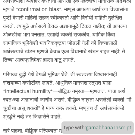
अर्धसत्यांशी व्यवहार करताना आणखी एक महत्त्वाचा मानसिक अडथळा
म्हणजे *confirmation bias*. माणूस आपल्या आधीच्या विश्वासांना
पुष्टी देणारी माहिती सहज स्वीकारतो आणि विरोधी माहिती दुर्लक्षित
करतो. त्यामुळे अर्धसत्ये केवळ अज्ञानामुळे टिकत नाहीत; ती आपल्या
ओळखीचा भाग बनतात. एखादी व्यक्ती राजकीय, धार्मिक किंवा
सामाजिक भूमिकेशी भावनिकदृष्ट्या जोडली गेली की तिच्यासाठी
अर्धसत्याचे खंडन म्हणजे केवळ एका विधानाचे खंडन राहत नाही; ते
तिच्या आत्मप्रतिमेवर हल्ला वाटू लागते.
परिपक्व बुद्धी येथे वेगळी भूमिका घेते. ती स्वतःच्या विश्वासांनाही
संशयाच्या कसोटीवर लावते. आधुनिक मानसशास्त्रात याला
*intellectual humility*—बौद्धिक नम्रता—म्हणतात. याचा अर्थ
स्वतःच्या अज्ञानाची जाणीव असणे. बौद्धिक नम्रता असलेली व्यक्ती "मी
चुकीचा असू शकतो" हे मान्य करू शकते. म्हणूनच ती अर्धसत्यांकडे
श्रद्धेने नव्हे तर जिज्ञासेने पाहते.
type with:
gamabhana
Inscript
खरे पाहता, बौद्धिक परिपक्वता म्हणजे अधिक उत्तरे मिळणे नव्हे; तर