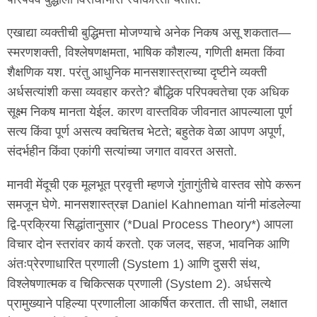
एखाद्या व्यक्तीची बुद्धिमत्ता मोजण्याचे अनेक निकष असू शकतात—
स्मरणशक्ती, विश्लेषणक्षमता, भाषिक कौशल्य, गणिती क्षमता किंवा
शैक्षणिक यश. परंतु आधुनिक मानसशास्त्राच्या दृष्टीने व्यक्ती
अर्धसत्यांशी कसा व्यवहार करते? बौद्धिक परिपक्वतेचा एक अधिक
सूक्ष्म निकष मानता येईल. कारण वास्तविक जीवनात आपल्याला पूर्ण
सत्य किंवा पूर्ण असत्य क्वचितच भेटते; बहुतेक वेळा आपण अपूर्ण,
संदर्भहीन किंवा एकांगी सत्यांच्या जगात वावरत असतो.
मानवी मेंदूची एक मूलभूत प्रवृत्ती म्हणजे गुंतागुंतीचे वास्तव सोपे करून
समजून घेणे. मानसशास्त्रज्ञ Daniel Kahneman यांनी मांडलेल्या
द्वि-प्रक्रिया सिद्धांतानुसार (*Dual Process Theory*) आपला
विचार दोन स्तरांवर कार्य करतो. एक जलद, सहज, भावनिक आणि
अंतःप्रेरणाधारित प्रणाली (System 1) आणि दुसरी संथ,
विश्लेषणात्मक व चिकित्सक प्रणाली (System 2). अर्धसत्ये
प्रामुख्याने पहिल्या प्रणालीला आकर्षित करतात. ती साधी, लक्षात