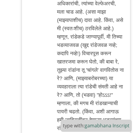
अधिकारांची, त्यांच्या वेल्फेअरची,
मला चाड आहे. (असा माझा
(माझ्यापाशीच) दावा आहे. किंवा, असे
मी (स्वतःशीच) ठरविलेले आहे.)
म्हणून, रांडेकडे जाण्यापूर्वी, मी तिच्या
भडव्याजवळ (खुद्द रांडेजवळ नव्हे;
कदापि नव्हे!) विचारपूस करून
खातरजमा करून घेतो, की बाबा रे,
तुझ्या रांडांना तू 'चांगले' वागवितोस ना
रे? आणि, (माझ्याबरोबरच्या) या
व्यवहाराला त्या रांडेची संमती आहे ना
रे? आणि, तो (भडवा) "होऽऽऽ!"
म्हणाला, की मगच मी रांडखान्याची
पायरी चढतो. (किंवा, अशी आगाऊ
हमी जाहिरातींतून देणाऱ्या भडव्यांच्या
type with:
gamabhana
Inscript
रांडांकडेच मी जातो.)