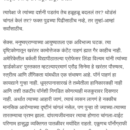
त्यापेक्षा जे त्यांच्या दर्शनी पडतंय तेच हळूहळू बदललं तर? थोडंसं
चांगलं केलं तर? फक्त पुढच्या पिढीसाठीच नव्हे, तर तुम्हां-आम्हां
सर्वांसाठीच.
सेक्स. मनुष्यप्राण्याच्या आयुष्यातला एक अविभाज्य घटक. त्या
दृष्टिकोणातून खरंतर कामोत्तेजक कंटेंट पाहणं ह्यात गैर काहीच नाही.
अमेरिकेतील बर्कली विद्यापीठातल्या प्रोफेसर लिंडा विल्यम यांनी त्यांच्या
'हार्डकोअर' पुस्तकात म्हटल्याप्रमाणं प्रौढ सिनेमा हे खरंतर पौरुषत्व,
स्त्रीत्व आणि लैंगिकता यांमधील एक संभाषण आहे. पॉर्न पाहणं हा
कायद्याने गुन्हा नाही. धूम्रपानासारखं ते तब्येतीला हानिकारकही नाही
आणि तशी तळटीप पॉर्नशी निगडित कोणत्याही मजकुरावर दिसणार
नाही. अर्थात त्याच्या आहारी जाणं, त्याचं व्यसन लागणं हे नक्कीच
मानसिक आरोग्याच्या दृष्टीनं चांगलं नसेल, पण पुन्हा तो ज्याच्या-त्याच्या
तारतम्याचा प्रश्न झाला. दांपत्यजीवनावर त्याचा होणारा चांगला-वाईट
परिणाम हासुद्धा व्यक्तिगत पातळीवर मर्यादित राहतो. एकूणच पॉर्नोग्राफी