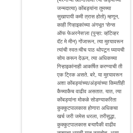
जन्मदात्या) कोंबड्यांना तुमच्या
सुखापायी कमी त्रास होतो) म्हणून,
काही गिऱ्हाइकांच्या अंगभूत 'सेन्स
ऑफ फेअरनेस'ला (पुन्हा: व्हॉटेव्हर
दॅट मे मीन) गोंजारून, त्या मुद्द्यावरून
त्यांची स्वतःचीच पाठ थोपटून घ्यायची
सोय करून देऊन, त्या अधिकच्या
गिऱ्हाइकांनाही आकर्षित करण्याची ती
एक ट्रिक असते. बरे, या मुद्द्यावरून
अशा कोंबड्यांच्या/अंड्यांच्या किमतीही
कैच्याकैच वाढीव असतात. यात, त्या
कोंबड्यांना मोकळे सोडण्याकरिता
कुक्कुटपालकास होणारा अधिकचा
खर्च जरी जमेस धरला, तरीसुद्धा,
कुक्कुटपालकास बऱ्यापैकी वाढीव
नफ्याचा भागही यात नसतोच, असा