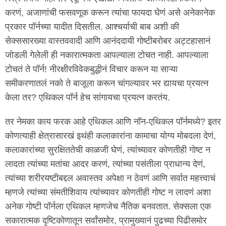
करणं, अजाणांची फसवणूक करून त्यांचा फायदा घेणं असे अनेकानेक
प्रकार पॉर्नच्या यादीत दिसतील. आश्चर्याची बाब अशी की
सेक्ससारख्या वास्तववादी आणि आनंददायी गोष्टीबरोबर अट्टहासानं
जोडली गेलेली ही नकारात्मकता आपल्याला टोचत नाही. आपल्याला
टोचतं ते पॉर्न! नीरक्षीरविवेकबुद्धीनं विचार करून या साऱ्या
समीकरणातलं नको ते बाजूला करून चांगल्यावर भर द्यायचा प्रयत्न
केला तर? एथिकल पॉर्न हेच सांगायचा प्रयत्न करतंय.
तर नेमका काय फरक आहे एथिकल आणि नॉन-एथिकल पॉर्नमध्ये? इतर
कोणत्याही क्षेत्रासारखं इथंही कलाकारांना कामाचा योग्य मोबदला देणं,
कलाकारांच्या सुरक्षिततेची काळजी घेणं, त्यांच्यावर कोणतीही गोष्ट न
लादता त्यांच्या मतांचा आदर करणं, त्यांच्या पसंतीला प्राधान्य देणं,
त्यांच्या शरीरयष्टीबद्दल अवास्तव अपेक्षा न ठेवणं आणि सर्वात महत्त्वाचं
म्हणजे त्यांच्या संमतीशिवाय त्यांच्यावर कोणतीही गोष्ट न लादणं अशा
अनेक गोष्टी पॉर्नला एथिकल म्हणजेच नैतिक बनवतात. सेक्सला एक
सकारात्मक दृष्टिकोणातून सर्वांसमोर, प्रामुख्यानं पुढच्या पिढीसमोर