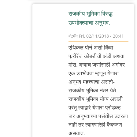
राजकीय भूमिका विरुद्ध
उपभोक्त्याचा अनुभव.
बॅटमॅन
Fri, 02/11/2018 - 20:41
In
एथिकल पोर्न असो किंवा
reply
फ्रीरेंज कोंबडीची अंडी अथवा
to
मांस. बऱ्याच जणांसाठी अगोदर
राजकीय
एक उपभोक्ता म्हणून येणारा
भूमिका
अनुभव महत्त्वाचा असतो-
by
राजकीय भूमिका नंतर येते.
३_१४
राजकीय भूमिका योग्य असली
विक्षिप्त
परंतु त्याद्वारे येणारा प्रोडक्ट
अदिती
जर अनुभवाच्या पसंतीस उतरला
नाही तर त्यागणारेही कैकजण
असतात.