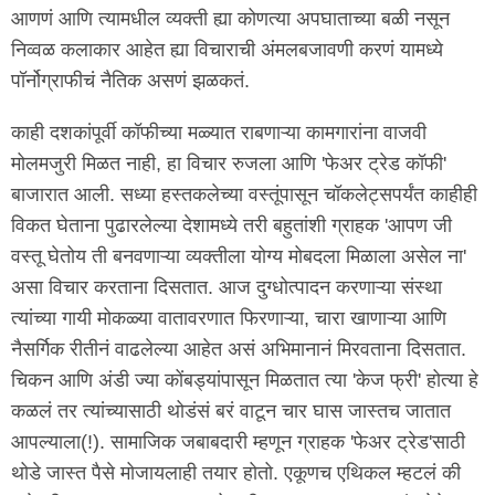
आणणं आणि त्यामधील व्यक्ती ह्या कोणत्या अपघाताच्या बळी नसून
निव्वळ कलाकार आहेत ह्या विचाराची अंमलबजावणी करणं यामध्ये
पॉर्नोग्राफीचं नैतिक असणं झळकतं.
काही दशकांपूर्वी कॉफीच्या मळ्यात राबणाऱ्या कामगारांना वाजवी
मोलमजुरी मिळत नाही, हा विचार रुजला आणि 'फेअर ट्रेड कॉफी'
बाजारात आली. सध्या हस्तकलेच्या वस्तूंपासून चॉकलेट्सपर्यंत काहीही
विकत घेताना पुढारलेल्या देशामध्ये तरी बहुतांशी ग्राहक 'आपण जी
वस्तू घेतोय ती बनवणाऱ्या व्यक्तीला योग्य मोबदला मिळाला असेल ना'
असा विचार करताना दिसतात. आज दुग्धोत्पादन करणाऱ्या संस्था
त्यांच्या गायी मोकळ्या वातावरणात फिरणाऱ्या, चारा खाणाऱ्या आणि
नैसर्गिक रीतीनं वाढलेल्या आहेत असं अभिमानानं मिरवताना दिसतात.
चिकन आणि अंडी ज्या कोंबड्यांपासून मिळतात त्या 'केज फ्री' होत्या हे
कळलं तर त्यांच्यासाठी थोडंसं बरं वाटून चार घास जास्तच जातात
आपल्याला(!). सामाजिक जबाबदारी म्हणून ग्राहक 'फेअर ट्रेड'साठी
थोडे जास्त पैसे मोजायलाही तयार होतो. एकूणच एथिकल म्हटलं की