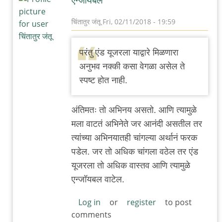
एन्जॉयबल
चिंतातुर जंतू
Fri, 02/11/2018 - 19:59
In
reply
परंतु एंड यूजरला याद्वारे मिळणारा
to
अनुभव नक्की कसा वेगळा असेल ते
ह्तर
स्पष्ट होत नाही.
नेमका
काय
अंतिमतः तो अभिनय असतो. आणि त्यामुळे
फरक
मला वाटतं अभिनेते जर आनंदी असतील तर
आहे
त्यांच्या अभिनयातही चांगल्या अर्थानं फरक
एथिकल
पडेल. जर तो अधिक चांगला वठेल तर एंड
by
यूजरला तो अधिक वास्तव आणि त्यामुळे
बॅटमॅन
एन्जॉयबल वाटेल.
Log in
or
register
to post
comments