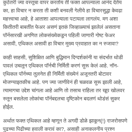
कुठेतरी ज्या वस्तूचा वापर करतोय ती फक्त आपल्याला आनंद देतेय
का, हा विचार न करता ती कशी बनवली गेलीये हा विचारसुद्धा केवढा
महत्त्वाचा आहे, हे आताशा आपल्याला पटायला लागलंय. मग अशा
कितीतरी बाबतींत फेअर असणं इतकं जिव्हाळ्याचं झालेलं असताना
पॉर्नसारखी अगणित लोकसंख्येकडून पहिली जाणारी गोष्ट फेअर
असावी, एथिकल असावी हा विचार मुख्य प्रवाहात का न रुजावा?
काही साहसी, सुशिक्षित आणि बुद्धिमान दिग्दर्शकांनी या संदर्भात थोडी
पावलं उचलून एथिकल पॉर्नची निर्मिती करणं सुरू केलं आहे. नॉन-
एथिकल पॉर्नच्या तुलनेत ही निर्मिती संख्येनं अजूनतरी बोटावर
मोजण्याइतकीच आहे. पण ज्या जाणीवेनं ही चळवळ सुरू झाली आहे,
त्यामागचा उद्देश चांगला आहे आणि तो तसाच राहिला तर खूप खोलवर
रुतून बसलेला लोकांचा पॉर्नबद्दलचा दृष्टिकोन बदलणं थोडंसं सुकर
होईल.
अर्थात फक्त एथिकल आहे म्हणून ते अगदी डोळे झाकून(!) राजरोसपणे
पुढच्या पिढीच्या हवाली करावं का?, असाही अनाकलनीय प्रश्न