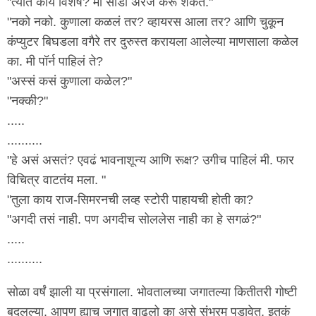
"त्यात काय विशेष? मी सीडी अरेंज करू शकते."
"नको नको. कुणाला कळलं तर? व्हायरस आला तर? आणि चुकून
कंप्युटर बिघडला वगैरे तर दुरुस्त करायला आलेल्या माणसाला कळेल
का. मी पॉर्न पाहिलं ते?
"अस्सं कसं कुणाला कळेल?"
"नक्की?"
.....
..........
"हे असं असतं? एवढं भावनाशून्य आणि रूक्ष? उगीच पाहिलं मी. फार
विचित्र वाटतंय मला. "
"तुला काय राज-सिमरनची लव्ह स्टोरी पाहायची होती का?
"अगदी तसं नाही. पण अगदीच सोललेस नाही का हे सगळं?"
.....
..........
सोळा वर्षं झाली या प्रसंगाला. भोवतालच्या जगातल्या कितीतरी गोष्टी
बदलल्या. आपण ह्याच जगात वाढलो का असे संभ्रम पडावेत, इतकं