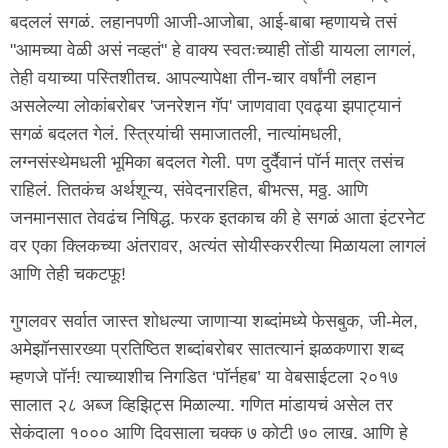
बदललं सगळं. लहानपणी आजी-आजोबा, आई-बाबा म्हणायचे तसं
"आमच्या वेळी असं नव्हतं" हे वाक्य स्वतःच्याही तोंडी यायला लागलं,
तेही वयाच्या पस्तिशीतच. आपल्यापेक्षा तीन-चार वर्षांनी लहान
असलेल्या लोकांबरोबर 'जनरेशन गॅप' जाणवावा एवढ्या झपाट्यानं
सगळं बदलत गेलं. स्त्रियांची समाजातली, नात्यांमधली,
लग्नसंस्थेमधली भूमिका बदलत गेली. पण दुर्दैवानं पॉर्न मात्र तसंच
राहिलं. तितकंच अर्थशून्य, संवेदनारहित, बीभत्स, मठ्ठ. आणि
जनमानसात तेवढंच निषिद्ध. फरक इतकाच की हे सगळं आता इंटरनेट
वर एका क्लिकच्या अंतरावर, अत्यंत सोयीस्कररीत्या मिळायला लागलं
आणि तेही चकटफू!
गुगलवर सर्वात जास्त शोधल्या जाणाऱ्या शब्दांमध्ये फेसबुक, जी-मेल,
अमेझॉनसारख्या प्रतिष्ठित शब्दांबरोबर सातत्यानं झळकणारा शब्द
म्हणजे पॉर्न! त्याच्याशीच निगडित ‘पॉर्नहब’ या वेबसाईटला २०१७
सालात २८ अब्ज व्हिझिट्स मिळाल्या. गणित मांडायचं असेल तर
सेकंदाला १००० आणि दिवसाला चक्क ७ कोटी ७० लाख. आणि हे