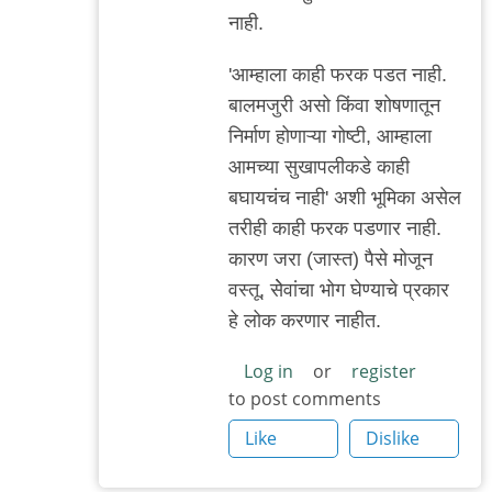
तुलनेसाठी
नाही.
ठीकच
आहे.
'आम्हाला काही फरक पडत नाही.
इथे
बालमजुरी असो किंवा शोषणातून
by
निर्माण होणाऱ्या गोष्टी, आम्हाला
बॅटमॅन
आमच्या सुखापलीकडे काही
बघायचंच नाही' अशी भूमिका असेल
तरीही काही फरक पडणार नाही.
कारण जरा (जास्त) पैसे मोजून
व‌स्तू, सेेवांचा भोग घेण्याचे प्रकार
हे लोक करणार नाहीत.
Log in
or
register
to post comments
Like
Dislike