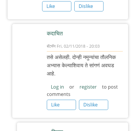
Like
Dislike
कदाचित
बॅटमॅन
Fri, 02/11/2018 - 20:03
In
तसे असेलही. दोन्ही नमुन्यांचा तौलनिक
reply
अभ्यास केल्याशिवाय ते सांगणं अवघड
to
आहे.
एन्जॉयबल
by
Log in
or
register
to post
comments
चिंतातुर
जंतू
Like
Dislike