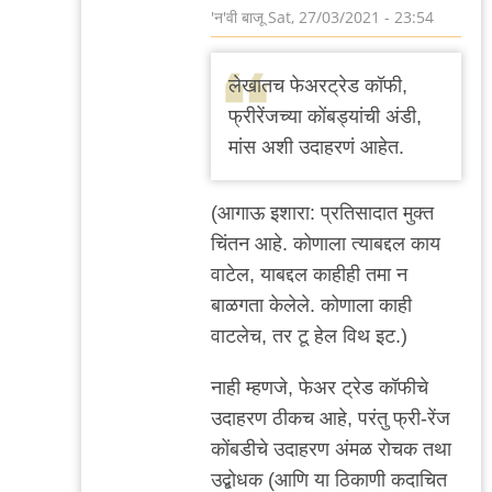
'न'वी बाजू
Sat, 27/03/2021 - 23:54
In
reply
लेखातच फेअरट्रेड कॉफी,
to
फ्रीरेंजच्या कोंबड्यांची अंडी,
शिवाय
मांस अशी उदाहरणं आहेत.
by
३_१४
(आगाऊ इशारा: प्रतिसादात मुक्त
विक्षिप्त
चिंतन आहे. कोणाला त्याबद्दल काय
अदिती
वाटेल, याबद्दल काहीही तमा न
बाळगता केलेले. कोणाला काही
वाटलेच, तर टू हेल विथ इट.)
नाही म्हणजे, फेअर ट्रेड कॉफीचे
उदाहरण ठीकच आहे, परंतु फ्री-रेंज
कोंबडीचे उदाहरण अंमळ रोचक तथा
उद्बोधक (आणि या ठिकाणी कदाचित