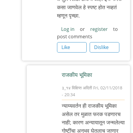
reply
कसा जाणवेल हे स्पष्ट होत नव्हतं
to
म्हणून पृच्छा.
शिवाय
by
Log in
or
register
to
post comments
३_१४
विक्षिप्त
Like
Dislike
अदिती
राजकीय भूमिका
३_१४ विक्षिप्त अदिती
Fri, 02/11/2018
- 20:34
In
न्याय्यवर्तन ही राजकीय भूमिका
reply
असेल तर मुळात फरक पडणारच
to
नाही; कारण अन्यायातून जन्मलेल्या
ते
गोष्टींचा अनुभव घेतलाच जाणार