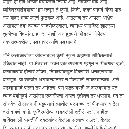
पाहणं हा एक अत्यंत वैयक्तिक निर्णय आहे, खाजगी बाब आहे.
व्यक्तिस्वातंत्र्याचा भाग म्हणून ते कुणी, किती, केव्हा पाहावं किंवा पाहू
नये यावर भाष्य करणं फुटकळ आहे. असलाच तर आपला आक्षेप
असायला हवा त्याच्या सादरीकरणाला. त्यामध्ये समाविष्ट झालेल्या
चुकीच्या विषयांना. ह्या साऱ्याशी अनाहूतपणे जोडल्या गेलेल्या
नकारात्मकतेला. पडद्यावर आणि पडद्यामागे.
पॉर्न कलाकारांच्या जीवनाबद्दल कुणी सुरस कहाण्या सांगितल्याचं
ऐकिवात नाही. या क्षेत्राला फक्त एक व्यवसाय म्हणून न मिळणारा दर्जा,
कलाकारांचं होणारं शोषण, निर्मात्यांकडून मिळणारी अनादरात्मक
वागणूक, या साऱ्यांत अडकल्यानंतर न मिळणारी समाजमान्यता, असे
पडद्यामागचे प्रश्न तर आहेतच; पण पडद्यावरही जे दाखवण्यात येतं
त्यात वर्षानुवर्षं असलेला एकांगीपणा आपण गृहीतच तर धरलाय. मग तो
सोनकेसरी ललनांनी मठ्ठपणानं त्यातील पुरुषांच्या सोयीप्रमाणं वाटेल
तसं वागणं असो, कृत्रिमरीत्या घडवलेली शरीरं असो, नाहीतर
शक्तिशाली व्यक्तींनी दुबळ्यांवर केलेला अत्याचार असो. केवळ
स्त्रियांचंच नाही तर एकूणच एखाद्या व्यक्तीचं ‘ऑब्जेक्टिफिकेशन’