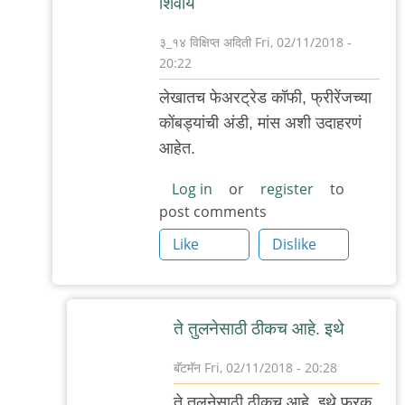
शिवाय
३_१४ विक्षिप्त अदिती
Fri, 02/11/2018 -
20:22
In
लेखातच फेअरट्रेड कॉफी, फ्रीरेंजच्या
reply
कोंबड्यांची अंडी, मांस अशी उदाहरणं
to
आहेत.
कदाचित
by
Log in
or
register
to
post comments
बॅटमॅन
Like
Dislike
ते तुलनेसाठी ठीकच आहे. इथे
बॅटमॅन
Fri, 02/11/2018 - 20:28
In
ते तुलनेसाठी ठीकच आहे. इथे फरक