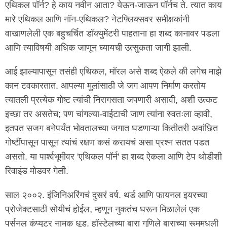
एथिकल पॉर्न? हे काय नवीन आता? येऊन-जाऊन पॉर्नच ते. त्यात काय
मारे एथिकल आणि नॉन-एथिकल? नेटफ्लिक्सवर समीक्षकांनी
वाखाणलेली एक बहुचर्चित डॉक्युमेंटरी पाहताना हा शब्द कानावर पडला
आणि त्याविषयी अधिक जाणून घ्यायची उत्सुकता जागी झाली.
आई झाल्यापासून तसंही एथिकल, मॉरल असे शब्द ऐकले की लगेच माझे
कान टवकारतात. आपल्या मुलांसाठी जे जग आपण निर्माण करतोय
त्यातली प्रत्येक गोष्ट त्यांची निरागसता जपणारी असावी, अशी उत्कट
इच्छा तर असतेच; पण चांगल्या-वाईटाची जाण त्यांना स्वतःला व्हावी,
इतपत सजग बनेपर्यंत भोवतालच्या जगात घडणाऱ्या कितीतरी अवांछित
गोष्टींपासून पासून त्यांचं रक्षण कसं करायचं असा प्रश्न सतत पडत
असतो. या पार्श्वभूमीवर 'एथिकल पॉर्न' हा शब्द ऐकला आणि टेप थोडीशी
रिवाइंड मोडवर गेली.
साल २००२. इंजिनिअरिंगचं दुसरं वर्ष. थर्ड आणि फायनल इयरच्या
प्रोजेक्टसाठी सोयीचं होईल, म्हणून नुकतंच घरून मिळालेलं एक
पर्सनल कंप्युटर नामक धूड. हॉस्टेलच्या बारा गुणिले बाराच्या रूममधली