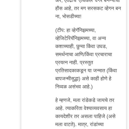
अरे, एवढीच 'एथिकल' वगैरे बनण्याची
हौस आहे, तर मग सरसकट व्हेगन बन
ना, भोसडीच्या!
(टीप: हा व्हेगॅनिझमच्या,
व्हेजिटेरियॅनिझमच्या, वा अन्य
कशाच्याही, छुप्या किंवा उघड,
समर्थनाचा आणि/किंवा प्रचाराचा
प्रयत्न नाही. प्रस्तुत
प्रतिसादकाकडून या जन्मात (किंवा
बापजन्मीसुद्धा) असे काही होणे हे
निव्वळ असंभव आहे.)
हे म्हणजे, मला रांडेकडे जायचे तर
आहे. त्याकरिता वेश्याव्यवसाय हा
कायदेशीर तर असला पाहिजे (असे
मला वाटते). मात्र, रांडांच्या