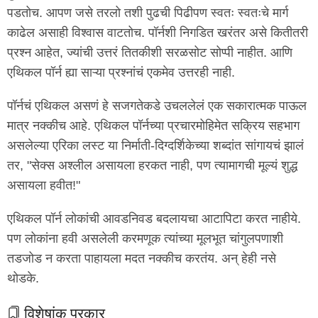
पडतोच. आपण जसे तरलो तशी पुढची पिढीपण स्वतः स्वतःचे मार्ग
काढेल असाही विश्वास वाटतोच. पॉर्नशी निगडित खरंतर असे कितीतरी
प्रश्न आहेत, ज्यांची उत्तरं तितकीशी सरळसोट सोप्पी नाहीत. आणि
एथिकल पॉर्न ह्या साऱ्या प्रश्नांचं एकमेव उत्तरही नाही.
पॉर्नचं एथिकल असणं हे सजगतेकडे उचललेलं एक सकारात्मक पाऊल
मात्र नक्कीच आहे. एथिकल पॉर्नच्या प्रचारमोहिमेत सक्रिय सहभाग
असलेल्या एरिका लस्ट या निर्माती-दिग्दर्शिकेच्या शब्दांत सांगायचं झालं
तर, "सेक्स अश्लील असायला हरकत नाही, पण त्यामागची मूल्यं शुद्ध
असायला हवीत!"
एथिकल पॉर्न लोकांची आवडनिवड बदलायचा आटापिटा करत नाहीये.
पण लोकांना हवी असलेली करमणूक त्यांच्या मूलभूत चांगुलपणाशी
तडजोड न करता पाहायला मदत नक्कीच करतंय. अन् हेही नसे
थोडके.
विशेषांक प्रकार