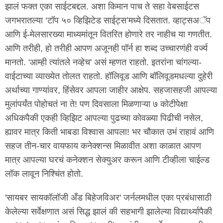
झालं फक्त एका साईटबद्दल. अशा किमान पाच ते सहा वेबसाईटस
जगभरातल्या ‘टॉप ५० व्हिझिटेड साईट्स’मध्ये दिसतात. व्हाट्सअॅप
आणि ई-मेलसारख्या माध्यमांतून वितरित होणारे तर नाहीच या गणतीत.
आणि तरीही, हो तरीही आपण अजूनही पॉर्न हा शब्द उच्चारणंही वर्ज्य
मानतो. 'आम्ही त्यांतले नव्हेच' असं म्हणत राहतो. इतरांना चांगल्या-
वाईटाच्या व्याख्येत तोलत राहतो. हॉलिवूड आणि बॉलिवूडमधल्या दुहेरी
अर्थाच्या गाण्यांवर, हिंसेवर आपला जाहीर आक्षेप. सहजासहजी आपल्या
मुलांपर्यंत पोहोचतं ना ते! पण दिवसाला मिळणाऱ्या ७ कोटीपेक्षा
अधिकपैकी एकही व्हिझिट आपल्या पुढच्या कोवळ्या पिढीची नसेल,
ह्यावर मात्र किती भाबडा विश्वास आपला! भर चौकात उभं राहावं आणि
सहज तीन-चार वायफाय कनेक्शन्स मिळावीत अशा काळात आपण
मात्र आपल्या घरचं कनेक्शन सेक्युअर करून आणि टीव्हीला चाईल्ड
लॉक लावून निश्चिंत होतो.
'सायबर सायकॉलॉजी अँड बिहेजविअर' जर्नलमधील एका प्रबंधासाठी
केलेल्या सर्वेक्षणात असं सिद्ध झालं की सहभागी झालेल्या विद्यार्थ्यापैकी