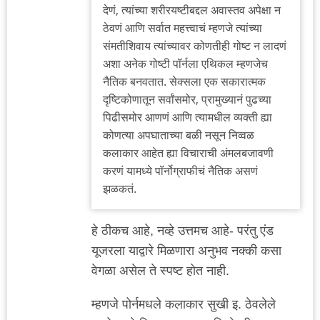
देणं, त्यांच्या शरीरयष्टीबद्दल अवास्तव अपेक्षा न
ठेवणं आणि सर्वात महत्त्वाचं म्हणजे त्यांच्या
संमतीशिवाय त्यांच्यावर कोणतीही गोष्ट न लादणं
अशा अनेक गोष्टी पॉर्नला एथिकल म्हणजेच
नैतिक बनवतात. सेक्सला एक सकारात्मक
दृष्टिकोणातून सर्वांसमोर, प्रामुख्यानं पुढच्या
पिढीसमोर आणणं आणि त्यामधील व्यक्ती ह्या
कोणत्या अपघाताच्या बळी नसून निव्वळ
कलाकार आहेत ह्या विचाराची अंमलबजावणी
करणं यामध्ये पॉर्नोग्राफीचं नैतिक असणं
झळकतं.
हे ठीकच आहे, नव्हे उत्तमच आहे- परंतु एंड
यूजरला याद्वारे मिळणारा अनुभव नक्की कसा
वेगळा असेल ते स्पष्ट होत नाही.
म्हणजे पोर्नमधले कलाकार सुखी इ. ठेवलेले