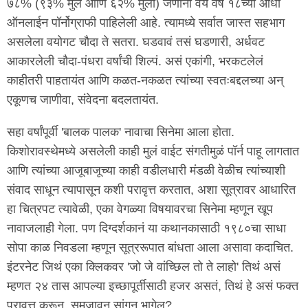
७८% (९३% मुलं आणि ६२% मुली) जणांनी वय वर्षे १८च्या आधी
ऑनलाईन पॉर्नोग्राफी पाहिलेली आहे. त्यामध्ये सर्वात जास्त सहभाग
असलेला वयोगट चौदा ते सतरा. घडवावं तसं घडणारी, अर्धवट
आकारलेली चौदा-पंधरा वर्षांची शिल्पं. असं एकांगी, भरकटलेलं
काहीतरी पाहतायंत आणि कळत-नकळत त्यांच्या स्वतःबद्दलच्या अन्
एकूणच जाणीवा, संवेदना बदलतायंत.
सहा वर्षांपूर्वी 'बालक पालक' नावाचा सिनेमा आला होता.
किशोरावस्थेमध्ये असलेली काही मुलं वाईट संगतीमुळं पॉर्न पाहू लागतात
आणि त्यांच्या आजूबाजूच्या काही वडीलधारी मंडळी वेळीच त्यांच्याशी
संवाद साधून त्यापासून कशी परावृत्त करतात, अशा सूत्रावर आधारित
हा चित्रपट त्यावेळी, एका वेगळ्या विषयावरचा सिनेमा म्हणून खूप
नावाजलाही गेला. पण दिग्दर्शकानं या कथानकासाठी १९८०चा साधा
सोपा काळ निवडला म्हणून सूत्ररूपात बांधता आला असावा कदाचित.
इंटरनेट जिथं एका क्लिकवर 'जो जे वांच्छिल तो ते लाहो' तिथं असं
म्हणत २४ तास आपल्या इच्छापूर्तीसाठी हजर असतं, तिथं हे असं फक्त
परावृत्त करून, समजावून सांगून भागेल?