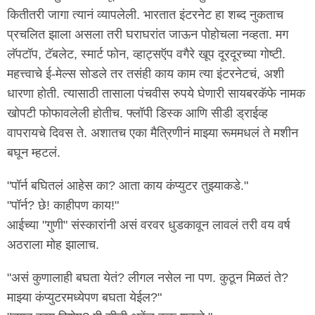
कितीतरी जागा त्यानं व्यापलेली. भारतात इंटरनेट हा शब्द नुकताच
प्रचलित झाला असला तरी घराघरांत जाऊन पोहोचला नव्हता. मग
लॅपटॉप, टॅबलेट, स्मार्ट फोन, व्हाट्सऍप वगैरे खूप दूरदूरच्या गोष्टी.
महत्त्वाचे ई-मेल्स सोडले तर तसंही काय काम त्या इंटरनेटचं, अशी
धारणा होती. त्यासाठी तासाला पंचवीस रुपये घेणारी सायबरकॅफे नामक
खोपटी फोफावलेली होतीच. फ्लॉपी डिस्क आणि सीडी ड्राईव्ह
वापरायचे दिवस ते. अशातच एका मैत्रिणीनं माझ्या रूममधलं ते मशीन
बघून म्हटलं.
"पॉर्न बघितलं आहेस का? आता काय कंप्युटर तुझ्याकडे."
"पॉर्न? छे! काहीपण काय!"
आईच्या "गुणी" संस्कारांनी असं वरवर धुडकावून लावलं तरी वय वर्ष
अठराला मोह झालाच.
"असं कुणालाही बघता येतं? लीगल नसेल ना पण. कुठून मिळतं ते?
माझ्या कंप्युटरमध्येपण बघता येईल?"