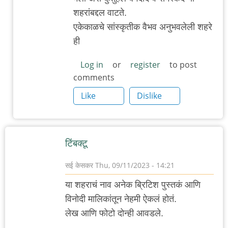
reply
शहरांबद्दल वाटते.
to
एकेकाळचे सांस्कृतीक वैभव अनुभवलेली शहरे
लेख
ही
आवडला.
यादवीमुळे
Log in
or
register
to post
comments
सामान्य
by
Like
Dislike
रोचना
टिंबक्टू
सई केसकर
Thu, 09/11/2023 - 14:21
या शहराचं नाव अनेक ब्रिटिश पुस्तकं आणि
विनोदी मालिकांतून नेहमी ऐकलं होतं.
लेख आणि फोटो दोन्ही आवडले.