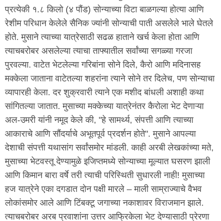
प्रत्येकी १.८ किलो (४ पौंड) सोन्याच्या विटा बाळगल्या होत्या आणि
रेशीम परिधान केलेले सैनिक ज्यांनी सोन्याची पाती असलेले भाले घेतले
होते. मुसाने त्याच्या यात्रेसाठी सढळ हाताने खर्च केला होता आणि
त्याचबरोबर असलेल्या त्याचा ताफ्यातील सर्वांच्या सगळ्या गरजा
पुरवल्या. वाटेत भेटलेल्या गरिबांना सोने दिले, कैरो आणि मदिनासह
मक्केला जाताना वाटेतल्या शहरांना त्याने सोने तर दिलेच, पण सोन्याचा
व्यापारही केला. दर शुक्रवारी त्याने एक मशीद बांधली अशाही कथा
सांगितल्या जातात. मुसाच्या मक्केच्या यात्रेनंतर कैरोला भेट देणाऱ्या
अल-उमरी यांनी नमूद केले की, "हे सामर्थ्य, संपत्ती आणि त्याच्या
आकाराचे आणि सौंदर्याचे अभूतपूर्व प्रदर्शन होते". मुसाने आपल्या
देशाची संपत्ती यथासांग सर्वांसमोर मांडली. काही अरबी लेखकांच्या मते,
मुसाच्या भेटवस्तू देण्यामुळे इजिप्तमध्ये सोन्याच्या मूल्यात घसरण झाली
आणि किमान बारा वर्षे तरी त्याची परिस्थिती सुधारली नाही! मुसाच्या
हज यात्रेने एका दगडात दोन पक्षी मारले – माली साम्राज्याचे वैभव
लोकांसमोर आले आणि टिंबक्टू जगाच्या नकाशावर विराजमान झाले.
त्याचबरोबर अरब प्रवाशांना उत्तर आफ्रिकेला भेट देण्यासाठी प्रेरणा