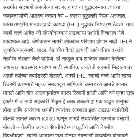
संघर्षात सहभागी असलेल्या सशस्त्र गटांना युद्धादरम्यान त्यांच्या
जबाबदाऱ्यांची आठवण करून देणे – कारण युद्धातही नियम असतात.
आंतरराष्ट्रीय मानवतावादी कायदा (IHL) युद्धांवर नियंत्रण ठेवतो. यात
काही तत्त्वे आहेत जी संघर्षादरम्यान लढणाऱ्या पक्षांनी विचारात घेणे
आवश्यक आहे, जेणेकरून नागरी लोकांवर परिणाम होणार नाही. IHLने
सुचविल्याप्रमाणे, शाळा, वैद्यकीय केंद्रे इत्यादी सार्वजनिक वस्तूंचे
नेहमीच संरक्षण केले पाहिजे. ही नाजूक बाब शाळेवर कब्जा केलेल्या
सशस्त्र गटासमोर मांडण्यासाठी स्थानिक जनतेची सहमती मिळाल्यावर
आम्ही त्यांच्या कमांडरशी बोललो. आम्ही IHL, त्याची तत्त्वे आणि शाळा
रिकामी करण्याचे महत्त्व समजावून सांगितले. कमांडरने आमचे आभार
मानले आणि दोन आठवड्यांतच शाळा रिकामी झाली आणि वर्ग पुन्हा सुरू
झाले! मी व माझे सहकारी मिळून हे करू शकलो हा एक अद्भुत अनुभव
होता आणि आनंदाचा क्षणही! त्यानंतर आम्हाला इतर लढाऊ पक्षांशीही
बोलावे लागले कारण ICRC म्हणून आम्ही संघर्षातील प्रत्येक पक्षाशी
बोलतो – नेहमीच अत्यंत गोपनीयतेच्या पद्धतीने आणि नेहमीच
द्विपक्षीयपणे. त्यांनी आम्हाला एका मोठ्या तंबूखाली बैठकीला बोलावले,