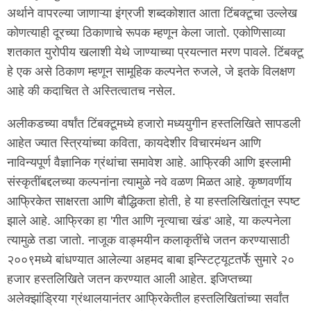
अर्थाने वापरल्या जाणाऱ्या इंग्रजी शब्दकोशात आता टिंबक्टूचा उल्लेख
कोणत्याही दूरच्या ठिकाणाचे रूपक म्हणून केला जातो. एकोणिसाव्या
शतकात युरोपीय खलाशी येथे जाण्याच्या प्रयत्नात मरण पावले. टिंबक्टू
हे एक असे ठिकाण म्हणून सामूहिक कल्पनेत रुजले, जे इतके विलक्षण
आहे की कदाचित ते अस्तित्वातच नसेल.
अलीकडच्या वर्षांत टिंबक्टूमध्ये हजारो मध्ययुगीन हस्तलिखिते सापडली
आहेत ज्यात स्त्रियांच्या कविता, कायदेशीर विचारमंथन आणि
नाविन्यपूर्ण वैज्ञानिक ग्रंथांचा समावेश आहे. आफ्रिकी आणि इस्लामी
संस्कृतींबद्दलच्या कल्पनांना त्यामुळे नवे वळण मिळत आहे. कृष्णवर्णीय
आफ्रिकेत साक्षरता आणि बौद्धिकता होती, हे या हस्तलिखितांतून स्पष्ट
झाले आहे. आफ्रिका हा 'गीत आणि नृत्याचा खंड' आहे, या कल्पनेला
त्यामुळे तडा जातो. नाजूक वाङ्मयीन कलाकृतींचे जतन करण्यासाठी
२००९मध्ये बांधण्यात आलेल्या अहमद बाबा इन्स्टिट्यूटतर्फे सुमारे २०
हजार हस्तलिखिते जतन करण्यात आली आहेत. इजिप्तच्या
अलेक्झांड्रिया ग्रंथालयानंतर आफ्रिकेतील हस्तलिखितांच्या सर्वांत