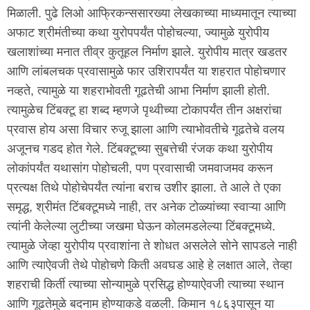
मिळाली. पुढे लिओ आफ्रिकन्ससारख्या लेखकाच्या माध्यमातून त्याच्या
अफाट श्रीमंतीच्या कथा युरोपपर्यंत पोहोचल्या, ज्यामुळे युरोपीय
खलाशांच्या मनात तीव्र कुतूहल निर्माण झाले. युरोपीय मात्र खडतर
आणि लांबलचक प्रवासामुळे फार उशिरापर्यंत या शहरात पोहोचणार
नव्हते, त्यामुळे या शहराभोवती गूढतेची आभा निर्माण झाली होती.
त्यामुळेच टिंबक्टू हा शब्द म्हणजे पृथ्वीच्या टोकापर्यंत तीन अक्षरांचा
प्रवास होय असा विचार रुजू झाला आणि त्याभोवतीचे गूढतेचे वलय
अजूनच गडद होत गेले. टिंबक्टूच्या सुबत्तेची रंजक कथा युरोपीय
लोकांपर्यंत यथासांग पोहोचली, पण प्रवासाची जमवाजमव करून
प्रत्यक्ष तिथे पोहोचेपर्यंत त्यांना बराच उशीर झाला. ते आले ते एका
समृद्ध, श्रीमंत टिंबक्टूमध्ये नाही, तर अनेक टोळ्यांच्या स्वाऱ्या आणि
त्यांनी केलेल्या लुटीच्या जखमा घेऊन कोलमडलेल्या टिंबक्टूमध्ये.
त्यामुळे जेव्हा युरोपीय प्रवाशांना ते शोधत असलेले सोने सापडले नाही
आणि त्याऐवजी तेथे पोहोचणे किती अवघड आहे हे लक्षात आले, तेव्हा
शहराची किर्ती त्याच्या सोन्यामुळे प्रसिद्ध होण्याऐवजी त्याच्या स्थान
आणि गूढतेमुळे बदनाम होण्याकडे वळली. किमान १८६३पासून या