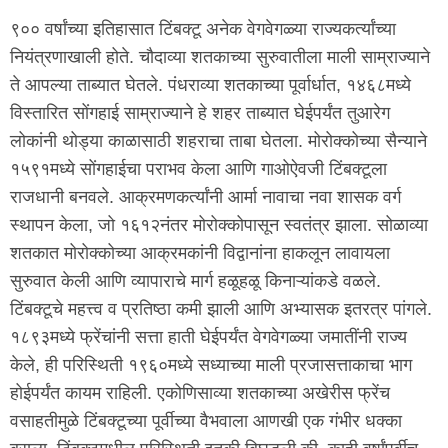
९०० वर्षांच्या इतिहासात टिंबक्टू अनेक वेगवेगळ्या राज्यकर्त्यांच्या
नियंत्रणाखाली होते. चौदाव्या शतकाच्या सुरुवातीला माली साम्राज्याने
ते आपल्या ताब्यात घेतले. पंधराव्या शतकाच्या पूर्वार्धात, १४६८मध्ये
विस्तारित सोंगहाई साम्राज्याने हे शहर ताब्यात घेईपर्यंत तुआरेग
लोकांनी थोड्या काळासाठी शहराचा ताबा घेतला. मोरोक्कोच्या सैन्याने
१५९१मध्ये सोंगहाईचा पराभव केला आणि गाओऐवजी टिंबक्टूला
राजधानी बनवले. आक्रमणकर्त्यांनी आर्मा नावाचा नवा शासक वर्ग
स्थापन केला, जो १६१२नंतर मोरोक्कोपासून स्वतंत्र झाला. सोळाव्या
शतकात मोरोक्कोच्या आक्रमकांनी विद्वानांना हाकलून लावायला
सुरुवात केली आणि व्यापाराचे मार्ग हळूहळू किनाऱ्यांकडे वळले.
टिंबक्टूचे महत्त्व व प्रतिष्ठा कमी झाली आणि अभ्यासक इतरत्र पांगले.
१८९३मध्ये फ्रेंचांनी सत्ता हाती घेईपर्यंत वेगवेगळ्या जमातींनी राज्य
केले, ही परिस्थिती १९६०मध्ये सध्याच्या माली प्रजासत्ताकाचा भाग
होईपर्यंत कायम राहिली. एकोणिसाव्या शतकाच्या अखेरीस फ्रेंच
वसाहतीमुळे टिंबक्टूच्या पूर्वीच्या वैभवाला आणखी एक गंभीर धक्का