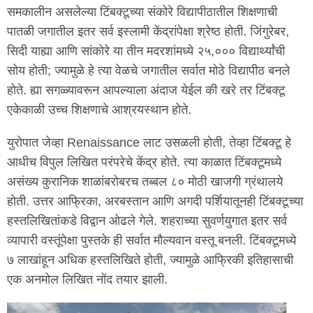
समकालीन असलेल्या टिंबक्टूच्या संकोरे विद्यापीठातील शिक्षणाची
पातळी जगातील इतर सर्व इस्लामी केंद्रांपेक्षा श्रेष्ठ होती. जिंगुरेबर,
सिदी याह्या आणि सांकोरे या तीन मदरशांमध्ये २५,००० विद्यार्थ्यांची
सोय होती; ज्यामुळे हे त्या वेळचे जगातील सर्वात मोठे विद्यापीठ बनले
होते. ह्या सगळ्यावरून आपल्याला अंदाज येईल की खरे तर टिंबक्टू
एकेकाळी उच्च शिक्षणाचे आश्रयस्थान होते.
युरोपात जेव्हा Renaissance लाट उसळली होती, तेव्हा टिंबक्टू हे
आधीच विपुल लिखित परंपरेचे केंद्र होते. त्या काळात टिंबक्टूमध्ये
असंख्य कुरानिक शाळांबरोबरच तब्बल ८० मोठी खाजगी ग्रंथालये
होती. उत्तर आफ्रिका, अरबस्तान आणि अगदी पर्शियातूनही टिंबक्टूच्या
हस्तलिखितांकडे विद्वान ओढले गेले. शहराच्या सुवर्णयुगात इतर सर्व
व्यापारी वस्तूंपेक्षा पुस्तके ही सर्वात मौल्यवान वस्तू बनली. टिंबक्टूमध्ये
७ लाखांहून अधिक हस्तलिखिते होती, ज्यामुळे आफ्रिकी इतिहासाची
एक अनमोल लिखित नोंद तयार झाली.