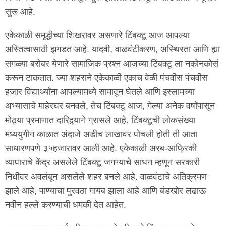
सुरू आहे.
एकेकाळी समृद्धीच्या शिखरावर असणारे टिंबक्टू आज आपल्या
अस्तित्वासाठी झगडत आहे. यादवी, वाळवंटीकरण, अस्थिरता आणि ह्या
सगळ्या बरोबर येणारे सामाजिक प्रश्न आजच्या टिंबक्टू ला नकोनकोसं
करून टाकतात. ज्या शहराने एकेकाळी एकाच वेळी पंचवीस पंचवीस
हजार विद्यार्थ्यांना आपल्यामध्ये सामावून घेतले आणि इस्लामच्या
अभ्यासाचे माहेरघर बनवले, तेच टिंबक्टू आज, गेल्या अनेक वर्षांपासून
मोठ्या प्रमाणात दारिद्र्याने ग्रासले आहे. टिंबक्टूची लोकसंख्या
मध्ययुगीन काळात अंदाजे अडीच लाखावर पोचली होती ती आता
साधारणपणे ३५हजारावर आली आहे. एकेकाळी अरब-आफ्रिकी
व्यापाराचे केंद्र असलेले टिंबक्टू जगण्याचे साधन म्हणून सरकारी
निधीवर अवलंबून असलेले शहर बनले आहे. वाळवंटाचे अतिक्रमण
झाले आहे, पाण्याचा पुरवठा गायब झाला आहे आणि बंडखोर लढाऊ
नवीन हल्ले करण्याची धमकी देत आहेत.