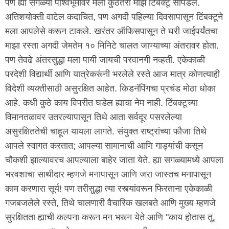
पण ह्या सगळ्या पार्श्वभूमीवर मला कुठेतरी माझे टिंबक्टू सापडले.
अतिशयोक्ती वाटेल कदाचित, पण अगदी पहिल्या दिवसापासून टिंबक्टूने
मला आपलेसे करून टाकले. खरंतर ऑफिसपासून ते घरी जाईपर्यंतचा
माझा रस्ता अगदी जेमतेम १० मिनिटे चालत जाण्याच्या अंतरावर होता.
पण तेवढे अंतरसुद्धा मला पायी जायची परवानगी नव्हती. एकेकाळी
परदेशी विद्यार्थी आणि यात्रेकरूंनी भरलेले रस्ते आज मात्र कोणत्याही
विदेशी व्यक्तीसाठी असुरक्षित आहेत. किडनॅपिंगचा प्रचंड मोठा धोका
आहे. कधी कुठे काय विपरीत घडेल ह्याचा नेम नाही. टिंबक्टूच्या
विमानतळावर उतरल्यापासून तिथे आता सर्वदूर पसरलेल्या
असुरक्षिततेची चाहूल यायला लागते. संयुक्त राष्ट्रांच्या फौजा तिथे
आपले स्वागत करतात; आपल्या सामानाची आणि गाड्यांची कसून
चौकशी झाल्यावरच आपल्याला बाहेर जाता येते. ह्या सगळ्यामध्ये आपला
भरवशाचा साथीदार म्हणजे मनापासून आणि जरा जास्तच मनापासून
काम करणारा सूर्य! पण तरीसुद्धा त्या रस्त्यांवरून फिरताना एकेकाळी
गजबजलेले रस्ते, तिथे चालणारी वैचारिक खलबते आणि मुख्य म्हणजे
सुरक्षितता ह्याची कल्पना करून मन भरून येते आणि "काय होतास तू,