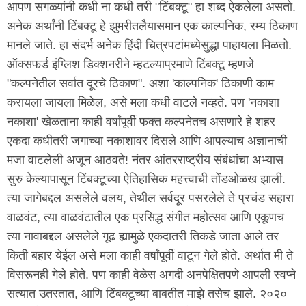
आपण सगळ्यांनी कधी ना कधी तरी "टिंबक्टू" हा शब्द ऐकलेला असतो.
अनेक अर्थांनी टिंबक्टू हे झुमरीतलैयासमान एक काल्पनिक, रम्य ठिकाण
मानले जाते. हा संदर्भ अनेक हिंदी चित्रपटांमध्येसुद्धा पाहायला मिळतो.
ऑक्सफर्ड इंग्लिश डिक्शनरीने म्हटल्याप्रमाणे टिंबक्टू म्हणजे
"कल्पनेतील सर्वात दूरचे ठिकाण". अशा 'काल्पनिक' ठिकाणी काम
करायला जायला मिळेल, असे मला कधी वाटले नव्हते. पण 'नकाशा
नकाशा' खेळताना काही वर्षांपूर्वी फक्त कल्पनेतच असणारे हे शहर
एकदा कधीतरी जगाच्या नकाशावर दिसले आणि आपल्याच अज्ञानाची
मजा वाटलेली अजून आठवते! नंतर आंतरराष्ट्रीय संबंधांचा अभ्यास
सुरु केल्यापासून टिंबक्टूच्या ऐतिहासिक महत्त्वाची तोंडओळख झाली.
त्या जागेबद्दल असलेले वलय, तेथील सर्वदूर पसरलेले ते प्रचंड सहारा
वाळवंट, त्या वाळवंटातील एक प्रसिद्ध संगीत महोत्सव आणि एकूणच
त्या नावाबद्दल असलेले गूढ ह्यामुळे एकदातरी तिकडे जाता आले तर
किती बहार येईल असे मला काही वर्षांपूर्वी वाटून गेले होते. अर्थात मी ते
विसरूनही गेले होते. पण काही वेळेस अगदी अनपेक्षितपणे आपली स्वप्ने
सत्यात उतरतात, आणि टिंबक्टूच्या बाबतीत माझे तसेच झाले. २०२०