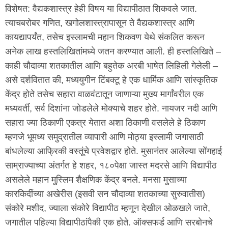
विशेषत: वैद्यकशास्त्र हेही विषय या विद्यापीठात शिकवले जात.
त्याचबरोबर गणित, खगोलशास्त्रापासून ते वैद्यकशास्त्र आणि
कायद्यापर्यंत, तसेच इस्लामची महान शिकवण येथे संकलित करून
अनेक लाख हस्तलिखितांमध्ये जतन करण्यात आली. ही हस्तलिखिते –
काही चौदाव्या शतकातील आणि बहुतेक अरबी भाषेत लिहिली गेलेली –
असे दर्शवितात की, मध्ययुगीन टिंबक्टू हे एक धार्मिक आणि सांस्कृतिक
केंद्र होते तसेच सहारा वाळवंटातून जाणाऱ्या मुख्य मार्गांवरील एक
मध्यवर्ती, सर्व दिशांना जोडलेले मोक्याचे शहर होते. नायजर नदी आणि
सहारा ज्या ठिकाणी एकत्र येतात अशा ठिकाणी वसलेले हे ठिकाण
म्हणजे भूमध्य समुद्रातील व्यापारी आणि मोठ्या इस्लामी जगासाठी
बांधलेल्या आफ्रिकी वस्तूंचे प्रवेशद्वार होते. मुसानंतर आलेल्या सोंगहाई
साम्राज्याच्या अंतर्गत हे शहर, १८०पेक्षा जास्त मदरसे आणि विद्यापीठ
असलेले महान मुस्लिम शैक्षणिक केंद्र बनले. मनसा मुसाच्या
कारकिर्दीच्या अखेरीस (इसवी सन चौदाव्या शतकाच्या सुरुवातीस)
संकोरे मशीद, ज्याला संकोरे विद्यापीठ म्हणून देखील ओळखले जाते,
जगातील पहिल्या विद्यापीठांपैकी एक होते. ऑक्सफर्ड आणि सरबोनचे