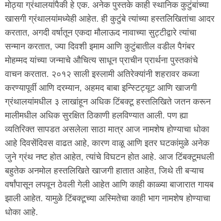
मोठ्या ग्रंथालयांपैकी हे एक. अनेक पुस्तके काही स्थानिक कुटुंबांच्या
खासगी ग्रंथालयांमध्येही आहेत. ही कुटुंबे त्यांच्या हस्तलिखितांचा आदर
करतात, अगदी वर्षातून एकदा मौलाऊद नावाच्या सुट्टीद्वारे त्यांचा
सन्मान करतात, ज्या दिवशी इमाम आणि कुटुंबातील वडील पैगंबर
मोहम्मद यांच्या जन्माचे औचित्य साधून प्राचीन प्रार्थना पुस्तकांचे
वाचन करतात. २०१२ साली इस्लामी अतिरेक्यांनी शहरावर कब्जा
करण्यापूर्वी आणि दरम्यान, अहमद बाबा इन्स्टिट्यूट आणि खाजगी
ग्रंथालयांमधील ३ लाखांहून अधिक टिंबक्टू हस्तलिखिते जतन करून
मालीमधील अधिक सुरक्षित ठिकाणी हलविण्यात आली. पण ह्या
व्यतिरिक्त सापडत असलेला साठा मात्र आज नामशेष होण्याचा धोका
आहे दिवसेंदिवस वाढत आहे, कारण वाळू आणि इतर घटकांमुळे अनेक
जुने ग्रंथ नष्ट होत आहेत, त्यांचे विघटन होत आहे. आज टिंबक्टूमधली
बहुतेक अनमोल हस्तलिखिते खाजगी हातात आहेत, जिथे ती बऱ्याच
वर्षांपासून लपवून ठेवली गेली आहेत आणि काही काळ्या बाजारात गायब
झाली आहेत. यामुळे टिंबक्टूच्या अस्मितेचा काही भाग नामशेष होण्याचा
धोका आहे.