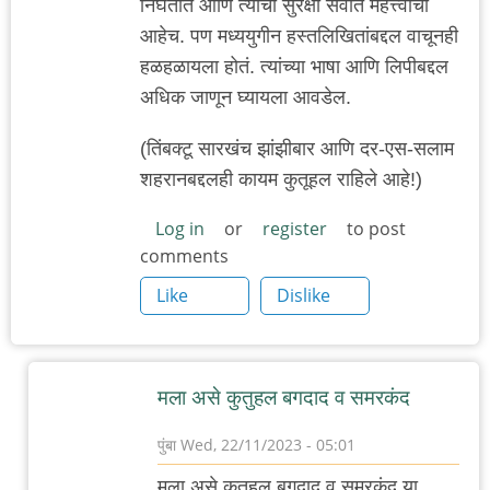
निघतात आणि त्यांची सुरक्षा सर्वात महत्त्वाची
आहेच. पण मध्ययुगीन हस्तलिखितांबद्दल वाचूनही
हळहळायला होतं. त्यांच्या भाषा आणि लिपीबद्दल
अधिक जाणून घ्यायला आवडेल.
(तिंबक्टू सारखंच झांझीबार आणि दर-एस-सलाम
शहरानबद्दलही कायम कुतूहल राहिले आहे!)
Log in
or
register
to post
comments
Like
Dislike
मला असे कुतुहल बगदाद व समरकंद
पुंबा
Wed, 22/11/2023 - 05:01
In
मला असे कुतुहल बगदाद व समरकंद या