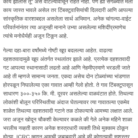
काय झालास तू" असे वाटल्यावाचून राहत नाही. पण ह्या सगळ्यात मला
काय जास्त भावले असेल तर टिंबक्टूवासियांची दिलदारी आणि आपल्या
सांस्कृतिक वारशाबद्दल असलेला सार्थ अभिमान. अनेक चांगल्या-वाईट
परिवर्तनांनंतर त्या अजूनही मानाने उभ्या असलेल्या मशिदींप्रमाणेच
त्यांचे मनोधैर्यही अजून टिकून आहे.
गेल्या दहा-बारा वर्षांमध्ये गोष्टी खूप बदलल्या आहेत. वाढत्या
दहशतवादामुळे खूप अंतर्गत स्थलांतर झाले आहे. प्रत्येक दहशतवादी
गट आपल्या स्थानासाठी लढतो आहे आणि नेहमीप्रमाणे भरडली जाते
आहे ती म्हणजे सामान्य जनता. एकदा असेच दोन टोळ्यांच्या भांडणात
होरपळून निघालेल्या एका गावात आम्ही गेलो होतो. ते गाव टिंबक्टूपासून
साधारण ३००-३५० कि. मी. दूरवर असलेल्या वाळवंटात होते. तिथल्या
लोकांशी बोलून परिस्थितीचा अंदाज घेतल्यावर त्या गावातल्या एकमेव
शाळेत तिथल्या दहशतवादी गटाने तळ ठोकल्याचे आमच्या लक्षात आले.
जरा अजून खोदून चौकशी केल्यावर कळले की गेले अनेक महिने शाळा
भरलीच नव्हती कारण अनेक शस्त्रधारी व्यक्ती तिथे मुक्काम ठोकून
होत्या. ICRC म्हणून आमची जबाबदारी आहे की कोणत्याही सशस्त्र