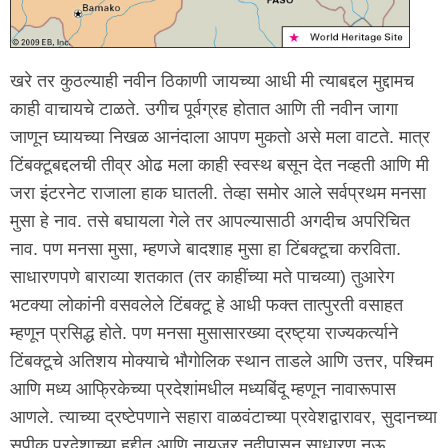
खरे तर कुठल्याही नवीन ठिकाणी जायच्या आधी मी त्याबद्दल मुद्दामच
काही वाचायचे टाळते. उगीच पूर्वग्रह होतात आणि ती नवीन जागा
जाणून घ्यायच्या निखळ आनंदाला आपण मुकतो असे मला वाटते. मात्र
टिंबक्टूबद्दलची तीव्र ओढ मला काही स्वस्थ बसून देत नव्हती आणि मी
जरा इंटरनेट राजाला हाक घातली. तेव्हा समोर आले सर्वप्रथम मनसा
मुसा हे नाव. तसे बघायला गेले तर आपल्यासाठी अगदीच अपरिचित
नाव. पण मनसा मुसा, म्हणजे बादशाह मुसा हा टिंबक्टूचा करविता.
साधारणपणे बाराव्या शतकात (तर काहींच्या मते पाचव्या) तुआरेग
भटक्या लोकांनी वसवलेले टिंबक्टू हे आधी फक्त तात्पुरती वसाहत
म्हणून प्रसिद्ध होते. पण मनसा मुसासारख्या द्रष्ट्या राज्यकर्त्याने
टिंबक्टूचे अतिशय मोक्याचे भौगोलिक स्थान ताडले आणि उत्तर, पश्चिम
आणि मध्य आफ्रिकेच्या प्रदेशांमधील मध्यबिंदू म्हणून नावारूपास
आणले. त्याच्या द्रष्टेपणाने सहारा वाळवंटाच्या प्रवेशद्वारावर, सुदानच्या
सुपीक प्रदेशाच्या हद्दीत आणि नायजर नदीपासून साधारण नऊ