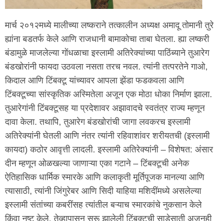
मार्च २०१२मध्ये मालीच्या लष्कराने तत्कालीन अध्यक्ष अमादू तोमानी तुरे
ह्यांना बडतर्फ केले आणि राजधानी बामाकोचा ताबा घेतला. ह्या लष्करी
बंडामुळे माजलेल्या गोंधळाचा इस्लामी अतिरेक्यांच्या पाठिंब्याने तुआरेग
बंडखोरांनी फायदा उठवला नसता तरच नवल. त्यांनी तत्परतेने गाओ,
किदाल आणि टिंबक्टू यांच्यावर आपला झेंडा फडकवला आणि
टिंबक्टूच्या सांस्कृतिक अस्मितेला अजून एक मोठा धोका निर्माण झाला.
तुआरेगांनी टिंबक्टूसह या प्रदेशावर अझावादचे स्वतंत्र राज्य म्हणून
दावा केला. तथापि, तुआरेग बंडखोरांची जागा लवकरच इस्लामी
अतिरेक्यांनी घेतली आणि नंतर त्यांनी रहिवाशांवर शरीयतची (इस्लामी
कायदा) कठोर आवृत्ती लादली. इस्लामी अतिरेक्यांनी – विशेषत: अंसार
दीन म्हणून ओळखल्या जाणाऱ्या एका गटाने – टिंबक्टूची अनेक
ऐतिहासिक धार्मिक स्मारके आणि कलाकृती मूर्तिपूजक मानल्या आणि
त्यासाठी, त्यांनी जिंगुरेबर आणि सिदी याहिया मशिदींमध्ये असलेल्या
इस्लामी संतांच्या कबरींसह त्यांतील बऱ्याच स्मारकांचे नुकसान केले
किंवा नष्ट केले. तेव्हापासून सुरू झालेली टिंबक्टूची साडेसाती अजूनही