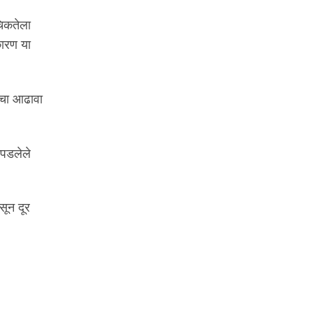
चिकतेला
कारण या
नाचा आढावा
ापडलेले
सून दूर