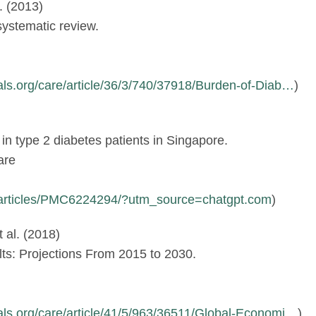
. (2013)
systematic review.
nals.org/care/article/36/3/740/37918/Burden-of-Diab…
)
y in type 2 diabetes patients in Singapore.
are
v/articles/PMC6224294/?utm_source=chatgpt.com
)
al. (2018)
ts: Projections From 2015 to 2030.
nals.org/care/article/41/5/963/36511/Global-Economi…
)