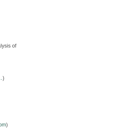
lysis of
7…
)
com
)