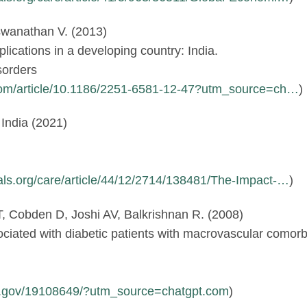
swanathan V. (2013)
lications in a developing country: India.
sorders
r.com/article/10.1186/2251-6581-12-47?utm_source=ch…
)
 India (2021)
nals.org/care/article/44/12/2714/138481/The-Impact-…
)
 Cobden D, Joshi AV, Balkrishnan R. (2008)
ociated with diabetic patients with macrovascular comorb
ih.gov/19108649/?utm_source=chatgpt.com
)