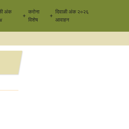
ळी अंक
करोना
दिवाळी अंक २०२६
४
विशेष
आवाहन