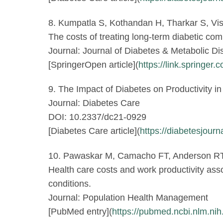
8. Kumpatla S, Kothandan H, Tharkar S, Vi
The costs of treating long-term diabetic comp
Journal: Journal of Diabetes & Metabolic Di
[SpringerOpen article](
https://link.springe
9. The Impact of Diabetes on Productivity in
Journal: Diabetes Care
DOI: 10.2337/dc21-0929
[Diabetes Care article](
https://diabetesjour
10. Pawaskar M, Camacho FT, Anderson RT,
Health care costs and work productivity ass
conditions.
Journal: Population Health Management
[PubMed entry](
https://pubmed.ncbi.nlm.n