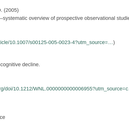
. (2005)
—systematic overview of prospective observational studi
/article/10.1007/s00125-005-0023-4?utm_source=…
)
cognitive decline.
.org/doi/10.1212/WNL.0000000000006955?utm_source=
nce