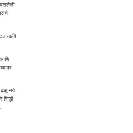
र बसलेली
राचे
ाटत नाही!
 (आणि
च्यावर
 ढळू नये
े सिद्धी
.