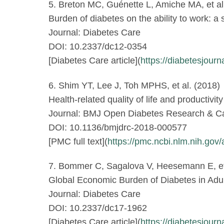
5. Breton MC, Guénette L, Amiche MA, et al
Burden of diabetes on the ability to work: a 
Journal: Diabetes Care
DOI: 10.2337/dc12-0354
[Diabetes Care article](
https://diabetesjour
6. Shim YT, Lee J, Toh MPHS, et al. (2018)
Health-related quality of life and productivit
Journal: BMJ Open Diabetes Research & C
DOI: 10.1136/bmjdrc-2018-000577
[PMC full text](
https://pmc.ncbi.nlm.nih.go
7. Bommer C, Sagalova V, Heesemann E, et 
Global Economic Burden of Diabetes in Adul
Journal: Diabetes Care
DOI: 10.2337/dc17-1962
[Diabetes Care article](
https://diabetesjour