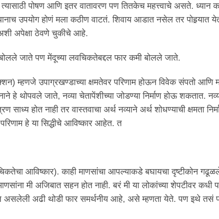
ही तर त्यासाठी पोषण आणि इतर वातावरण पण तितकेच महत्त्वाचे असते. ध्या
नाच उपयोग होणं मला कठीण वाटतं. शिवाय आडात नसेल तर पोहर्‍यात येत
अशी अपेक्षा ठेवणे चुकीचे आहे.
ल बोलले जाते पण मेंदूच्या लवचिकतेबद्दल फार कमी बोलले जाते.
 फंक्शन) म्हणजे उपाग्रखण्डाच्या क्षमतेवर परिणाम होऊन विवेक संपतो आणि म
ानाने हे थोपवले जाते, नव्या चेतापेंशीच्या जोडण्या निर्माण होऊ शकतात. नव्
्रण साध्य होत नाही तर वास्तवाचा अर्थ नव्याने अर्थ शोधण्याची क्षमता निर्म
० परिणाम हे या सिद्धीचे आविष्कार आहेत. त
चिकतेचा आविष्कार). काही माणसांचा आपल्याकडे बघायचा दृष्टीकोन गढूळल
ाणसांना मी अजिबात सहन होत नाही. बरं मी या लोकांच्या शेपटीवर कधी प
ल असलेली अढी थोडी फार समर्थनीय आहे, असे म्हणता येते. पण इथे तसं 