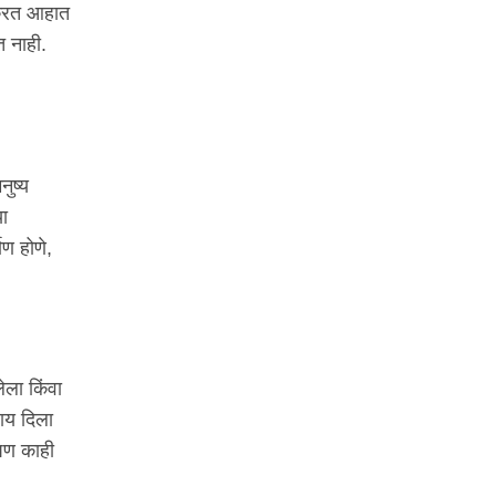
न करत आहात
 नाही.
नुष्य
या
ाण होणे,
ेला किंवा
ाय दिला
पण काही