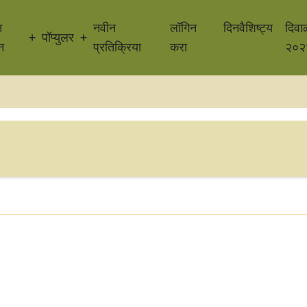
न
नवीन
लॉगिन
दिनवैशिष्ट्य
दिवा
पॉप्युलर
न
प्रतिक्रिया
करा
२०२