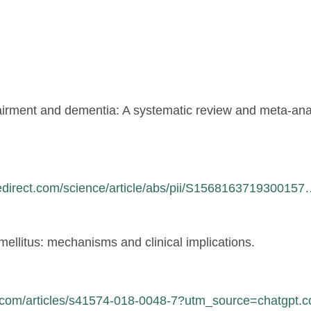
pairment and dementia: A systematic review and meta-ana
edirect.com/science/article/abs/pii/S156816371930015
mellitus: mechanisms and clinical implications.
e.com/articles/s41574-018-0048-7?utm_source=chatgpt.