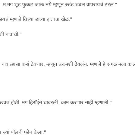
ता. म मग शूट फुकट जाऊ नये म्हणून स्टंट डबल वापरायचं ठरलं."
चं म्हणजे तिच्या डाव्या हाताचा खेळ."
मशी नावाची."
ं नाव ल्हासा कसं ठेवणार, म्हणून उरूमशी ठेवलंय. म्हणजे हे सगळं मला क
दाखवत होती. मग हिराॅईन घाबरली. काम करणार नाही म्हणाली."
ज्यां पाॅलनी फोन केला."