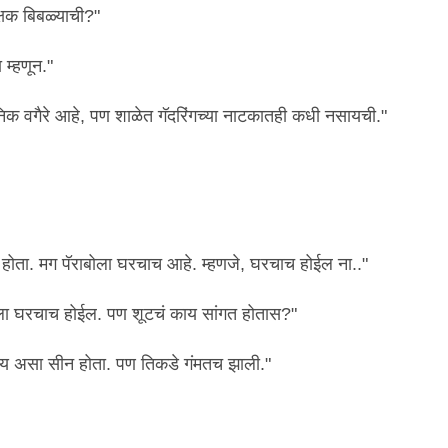
षक बिबळ्याची?"
 म्हणून."
िक वगैरे आहे, पण शाळेत गॅदरिंगच्या नाटकातही कधी नसायची."
ेला होता. मग पॅराबोला घरचाच आहे. म्हणजे, घरचाच होईल ना.."
ला घरचाच होईल. पण शूटचं काय सांगत होतास?"
ळतेय असा सीन होता. पण तिकडे गंमतच झाली."