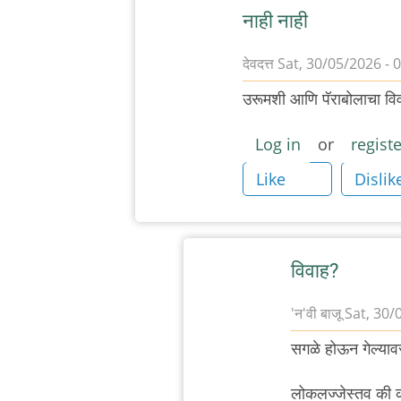
नाही नाही
देवदत्त
Sat, 30/05/2026 - 
In
उरूमशी आणि पॅराबोलाचा वि
reply
to
Log in
or
registe
?
Like
Dislik
by
'न'वी
बाजू
विवाह?
'न'वी बाजू
Sat, 30/
In
सगळे होऊन गेल्या
reply
to
लोकलज्जेस्तव की