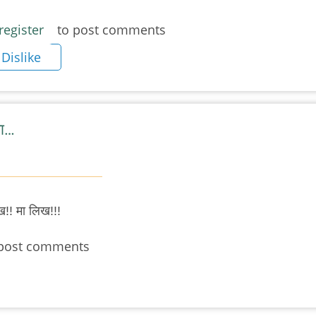
register
to post comments
Dislike
मा…
ख!! मा लिख!!!
post comments