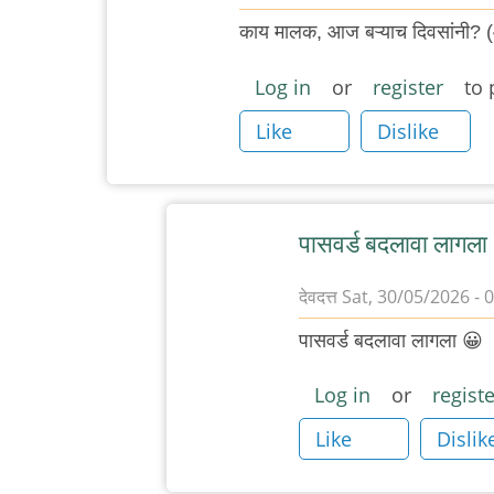
काय मालक, आज बऱ्याच दिवसांनी? 
Log in
or
register
to 
Like
Dislike
पासवर्ड बदलावा लागला
देवदत्त
Sat, 30/05/2026 - 
In
पासवर्ड बदलावा लागला 😀
reply
to
Log in
or
registe
…
Like
Dislik
by
'न'वी