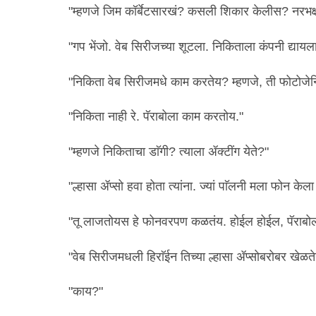
"म्हणजे जिम कॉर्बेटसारखं? कसली शिकार केलीस? नरभक्
"गप भेंजो. वेब सिरीजच्या शूटला. निकिताला कंपनी द्यायला
"निकिता वेब सिरीजमधे काम करतेय? म्हणजे, ती फोटोजेन
"निकिता नाही रे. पॅराबोला काम करतोय."
"म्हणजे निकिताचा डाॅगी? त्याला ॲक्टींग येते?"
"ल्हासा ॲप्सो हवा होता त्यांना. ज्यां पाॅलनी मला फोन क
"तू लाजतोयस हे फोनवरपण कळतंय. होईल होईल, पॅराबो
"वेब सिरीजमधली हिराॅईन तिच्या ल्हासा ॲप्सोबरोबर खे
"काय?"