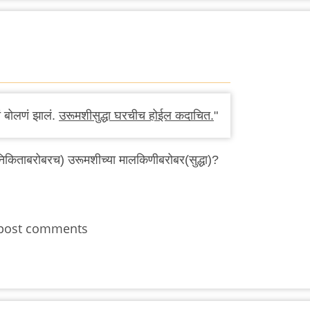
 बोलणं झालं.
उरूमशीसुद्धा घरचीच होईल कदाचित.
"
निकिताबरोबरच) उरूमशीच्या मालकिणीबरोबर(सुद्धा)?
post comments