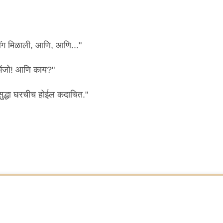
बॅग मिळाली, आणि, आणि..."
भेंजो! आणि काय?"
सुद्धा घरचीच होईल कदाचित."