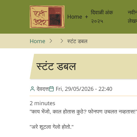
Skip
Main
to
दिवाळी अंक
नवी
Home
navigation
main
२०२५
लेख
content
Home
स्टंट डबल
स्टंट डबल
देवदत्त
Fri, 29/05/2026 - 22:40
2 minutes
"काय भेंजो, काल होतास कुठे? फोनपण उचलत नव्हतास!
"अरे शूटला गेलो होतो."