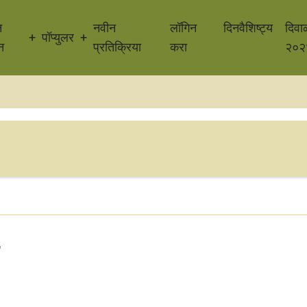
न
नवीन
लॉगिन
दिनवैशिष्ट्य
दिवा
पॉप्युलर
न
प्रतिक्रिया
करा
२०२
"