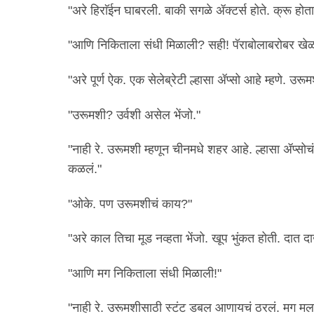
"अरे हिराॅईन घाबरली. बाकी सगळे ॲक्टर्स होते. क्रू हो
"आणि निकिताला संधी मिळाली? सही! पॅराबोलाबरोबर खेळाय
"अरे पूर्ण ऐक. एक सेलेब्रेटी ल्हासा ॲप्सो आहे म्हणे. उरू
"उरूमशी? उर्वशी असेल भेंजो."
"नाही रे. उरूमशी म्हणून चीनमधे शहर आहे. ल्हासा ॲप्सोच
कळलं."
"ओके. पण उरूमशीचं काय?"
"अरे काल तिचा मूड नव्हता भेंजो. खूप भुंकत होती. दात 
"आणि मग निकिताला संधी मिळाली!"
"नाही रे. उरूमशीसाठी स्टंट डबल आणायचं ठरलं. मग मला 