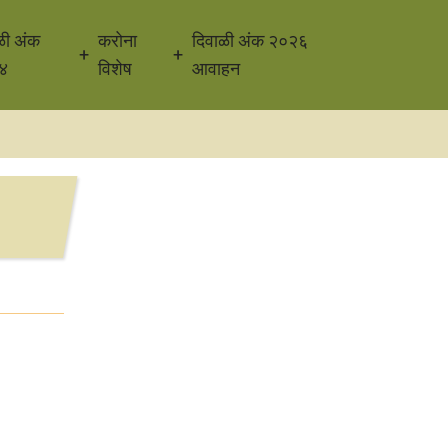
ळी अंक
करोना
दिवाळी अंक २०२६
४
विशेष
आवाहन