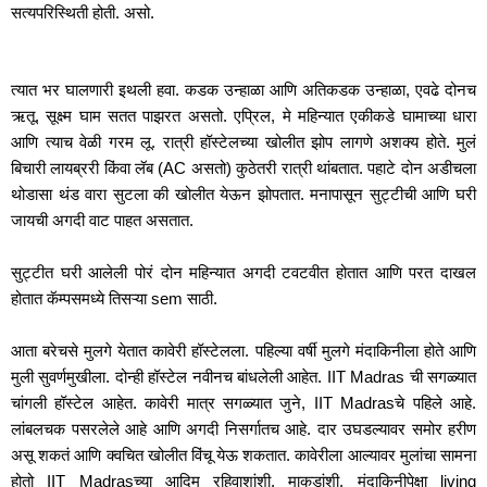
सत्यपरिस्थिती होती. असो.
त्यात भर घालणारी इथली हवा. कडक उन्हाळा आणि अतिकडक उन्हाळा, एवढे दोनच 
ऋतू. सूक्ष्म घाम सतत पाझरत असतो. एप्रिल, मे महिन्यात एकीकडे घामाच्या धारा 
आणि त्याच वेळी गरम लू. रात्री हॉस्टेलच्या खोलीत झोप लागणे अशक्य होते. मुलं 
बिचारी लायब्ररी किंवा लॅब (AC असतो) कुठेतरी रात्री थांबतात. पहाटे दोन अडीचला 
थोडासा थंड वारा सुटला की खोलीत येऊन झोपतात. मनापासून सुट्टीची आणि घरी 
जायची अगदी वाट पाहत असतात.
सुट्टीत घरी आलेली पोरं दोन महिन्यात अगदी टवटवीत होतात आणि परत दाखल 
होतात कॅम्पसमध्ये तिसऱ्या sem साठी. 
आता बरेचसे मुलगे येतात कावेरी हॉस्टेलला. पहिल्या वर्षी मुलगे मंदाकिनीला होते आणि 
मुली सुवर्णमुखीला. दोन्ही हॉस्टेल नवीनच बांधलेली आहेत. IIT Madras ची सगळ्यात 
चांगली हॉस्टेल आहेत. कावेरी मात्र सगळ्यात जुने, IIT Madrasचे पहिले आहे. 
लांबलचक पसरलेले आहे आणि अगदी निसर्गातच आहे. दार उघडल्यावर समोर हरीण 
असू शकतं आणि क्वचित खोलीत विंचू येऊ शकतात. कावेरीला आल्यावर मुलांचा सामना 
होतो IIT Madrasच्या आदिम रहिवाशांशी, माकडांशी. मंदाकिनीपेक्षा living 