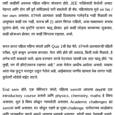
तशी काहीशी अवस्था पहिला महिना संपताना होते. JEE परीक्षेसाठी केलेली अचाट 
मेहनत आणि दोन वर्षे पूर्ण कोविडमधे घरी बसलेली ही बॅच. पहिल्यांदाच मुले on his / 
her own असतात. IITमध्ये आल्यावर काही दिवसातच गर्लफ्रेंड नाही मिळाली तर 
आयुष्यात काही राम नाही, फारच वर्षे (!) आपण सिंगल राहिलो, असा साक्षात्कार बऱ्याच 
मुलांना होतो. त्या दृष्टीने प्रयत्न चालू होतात. इथे काही जोड्या कायमच्या जुळतात, 
काही ब्रेकअप होतात. तर काही सिंगलच राहतात. असो.
करत करत पहिला महिना संपतो आणि Quiz 1ची वेळ येते. IITमध्ये आल्यावरची पहिली 
परीक्षा. मुले कसून अभ्यास करतात. पेपर सोपे होते की अवघड, किती मार्क मिळाले, हे 
लगेच घरी कळवले जाते. ह्याच दरम्यान घरचे भेटायला यायची एक लाट चालू होते. “या 
तुम्ही, पण मी हॉस्टेलवरच राहणार आहे.” असा मेसेज आधीच आलेला असतो. पाखरू 
आता पंख फुटून घरातून उडून गेलेलं आहे. आईबापाला जाणीव व्हायला वेळ लागत नाही. 
कुठेतरी थोडेसे वाईट वाटते.
End sem होते. एक सेमिस्टर संपते. पहिल्या semला आपल्या deptचा एक 
introductory course असतो आणि physics, chemistry, maths हे विषय 
असतात. मुलं हे विषय कोळून प्यायलेली असतात. Academic challenges ह्या 
semला कमी असतात. घर सोडून राहणे हा मुख्य challenge. घरोघरच्या लाडोबांना 
आणि लाडूबाईंना कपडे आपले आपणच धुवायचे असतात, खोली साफ ठेवायची असते. 