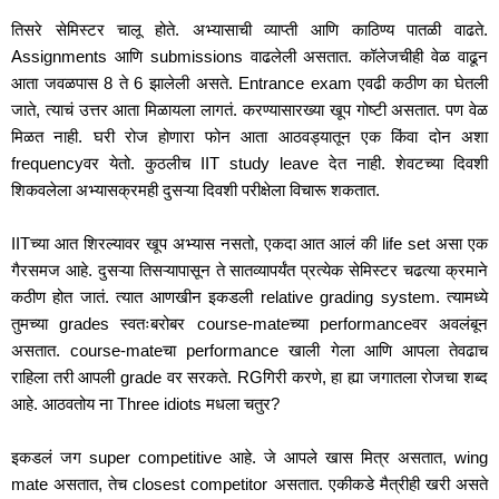
तिसरे सेमिस्टर चालू होते. अभ्यासाची व्याप्ती आणि काठिण्य पातळी वाढते. 
Assignments आणि submissions वाढलेली असतात. कॉलेजचीही वेळ वाढून 
आता जवळपास 8 ते 6 झालेली असते. Entrance exam एवढी कठीण का घेतली 
जाते, त्याचं उत्तर आता मिळायला लागतं. करण्यासारख्या खूप गोष्टी असतात. पण वेळ 
मिळत नाही. घरी रोज होणारा फोन आता आठवड्यातून एक किंवा दोन अशा 
frequencyवर येतो. कुठलीच IIT study leave देत नाही. शेवटच्या दिवशी 
शिकवलेला अभ्यासक्रमही दुसऱ्या दिवशी परीक्षेला विचारू शकतात.
IITच्या आत शिरल्यावर खूप अभ्यास नसतो, एकदा आत आलं की life set असा एक 
गैरसमज आहे. दुसऱ्या तिसऱ्यापासून ते सातव्यापर्यंत प्रत्येक सेमिस्टर चढत्या क्रमाने 
कठीण होत जातं. त्यात आणखीन इकडली relative grading system. त्यामध्ये 
तुमच्या grades स्वतःबरोबर course-mateच्या performanceवर अवलंबून 
असतात. course-mateचा performance खाली गेला आणि आपला तेवढाच 
राहिला तरी आपली grade वर सरकते. RGगिरी करणे, हा ह्या जगातला रोजचा शब्द 
आहे. आठवतोय ना Three idiots मधला चतुर?
इकडलं जग super competitive आहे. जे आपले खास मित्र असतात, wing 
mate असतात, तेच closest competitor असतात. एकीकडे मैत्रीही खरी असते 