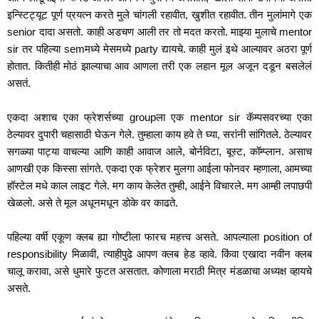
इन्स्टिट्यूट पूर्ण प्रयत्न करते मुले चांगली रहावीत, खुशीत रहावीत. तीन मुलांमागे एक 
senior दादा असतो. काही अडचण आली तर तो मदत करतो. माझ्या मुलाचे mentor 
sir तर पहिल्या semमध्ये मेसमध्ये party द्यायचे. काही मुलं इथे आल्यावर अठरा पूर्ण 
होतात. कितीही मोठं झाल्याचा आव आणला तरी एक लहान मूल अजून दडून बसलेलं 
असतं.  
एकदा अशाच एका फ्रेशर्सच्या groupला एक mentor sir कॅम्पसवरच्या एका 
ठेल्यावर दुपारी चहासाठी घेऊन गेले. तुम्हाला काय हवे ते घ्या, सरांनी सांगितले. ठेल्यावर 
सगळ्या पाट्या वाचल्या आणि काही आवाज आले, बोर्नविटा, बूस्ट, कॉम्प्लान. असाच 
आणखी एक किस्सा सांगते. एकदा एक फ्रेशर मुलगा आईला फोनवर म्हणाला, आमच्या 
हॉस्टेल मधे काल लाइट गेले. मग काय केलेत तुम्ही, आईने विचारले. मग आम्ही लपाछपी 
खेळलो. असे ते मूल अधूनमधून डोके वर काढते.
पहिल्या वर्षी एकूण क्लब ह्या गोष्टीला फारच महत्त्व असते. आपल्याला position of 
responsibility मिळावी, त्याहीपुढे आपण क्लब हेड व्हावे. किंवा एखादा नवीन क्लब 
चालू करावा, असे धुमारे फुटत असतात. कोणाला मराठी मित्र मंडळाचा अध्यक्ष व्हायचे 
असते. 