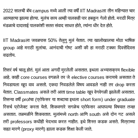
2022 सालची बॅच campus मध्ये आली त्या वर्षी IIT Madrasला तीन महिन्यात चार 
आत्महत्या झाल्या होत्या. मुलंच काय आम्ही पालकही पार हबकून गेलो होतो. मराठी मित्र 
मंडळाचे दादाताई पालकांशी सतत संवाद साधत होते, त्यांना धीर देत होते. 
IIT Madrasला जवळपास 50% तेलुगु मुलं येतात. त्या खालोखालचा मोठा भाषिक 
group आहे मराठी मुलांचा. आनंदाची गोष्ट अशी की हा मराठी टक्का दिवसेंदिवस 
वाढतोय. 
तिसरं वर्ष चालू होतं. मुलं आता अगदी मुरलेली असतात. इथला अभ्यासक्रम flexible 
आहे. काही core courses वगळले तर जे elective courses करायचे असतात ते 
निवडायला खूप वाव असतो. एकदा निवडलेले विषय आवडले नाही तर drop करता 
येतात. Classmates असले तरी आता time table खूप वेगवेगळी झालेली असतात. 
तिसऱ्या वर्षी profचा (प्रोफेसर या शब्दाचा इथला short form) under graduate 
रिसर्च प्रोजेक्ट करता येतो. शिकवणारे सगळेच प्रोफेसर आपापल्या विषयात तज्ज्ञ 
असतात. तळमळीने शिकवतात. मुलांमध्ये north आणि south असे दोन गट असले 
तरी professors कधीही भेदभाव करत नाहीत. इथे शिस्त कडक असते. मित्राच्या 
सह्या मारणे (proxy मारणे) ह्याला कडक शिक्षा केली जाते. 