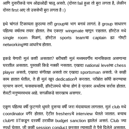
आणि दुसरीकडे पाय ओढाओढी चालू असते. (दोस्त fail हुआ तो बुरा लगता है, लेकीन 
दोस्त first आए तो उससेभी बुरा लगता है।)
इथे चांगलं टिकायला कुठल्या तरी groupचा भाग बनावं लागतं. हे group साधारण 
पहिल्या वर्षातच तयार होतात. तेच एकत्र wingmate म्हणून राहतात. हॉस्टेल मधे 
single room मिळणं, हॉस्टेल sports teamचा captain ह्या गोष्टी 
networkingच्या आधारेच होतात. 
इकडे येणारी मुलं कशी असतात? बरीचशी मुलं मध्यमवर्गीय मानसिकता असणाऱ्या 
घरातील असतात. पुस्तकी किडे नक्की नसतात. एखादा national levelचा chess 
player असतो, एखादा संगीतज्ञ असतो तर एखादा sportsman असतो. जे काही 
काम हातात घेतील, ते ही मुलं खूप dedicationने करतात. परीक्षेत कॉपी करण्याचा 
प्रयत्न करणं, फसवाफसवी, हॉस्टेलमधे चोऱ्या होणं हे प्रकार अर्थातच सर्रास होतात. 
शेवटी मनुष्यस्वभाव आहे. सगळीकडे सारखाच असणार. 
एकूण पहिल्या वर्षी फुटणारे धुमारे दुसऱ्या वर्षी जरा मंदावायला लागतात. मुलं club मधे 
coordinator वगैरे होतात. ऐटीत freshersचे interview घेतले जातात. बऱ्याच 
clubना IITकडून दरवर्षी ठरावीक budget sanction झालेलं असतं. Club ज्या 
स्पर्धा घेतात, जी काही session conduct करतात त्यासाठी ते पैसे दिलेले असतात. 