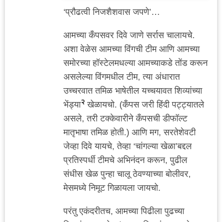
‘प्रौढत्वी निजशैशवास जपणे’…
आमच्या कँपसवर दिवे जाणे सर्रास चालायचे.
अशा वेळेस आमच्या विंगची टीम आणि आमच्या
समोरच्या हॉस्टेलमधल्या आमच्याकडे तोंड करून
असलेल्या विंगमधील टीम, त्या अंधारात
उच्चरवात तमिळ भाषेतील यच्चयावत शिव्यांच्या
२
भेंड्या
खेळायचो. (कँपस जरी हिंदी पट्ट्यातले
असले, तरी टक्केवारीने कँपसची डीफॉल्ट
मातृभाषा तमिळ होती.) आणि मग, सरतेशेवटी
जेव्हा दिवे यायचे, तेव्हा ‘चांगल्या खेळा’बद्दल
प्रतिस्पर्धी टीमचे अभिनंदन करून, पुढील
संधीस खेळ पुन्हा चालू ठेवण्याच्या बोलीवर,
मेसमध्ये निमूट गिळायला जायचो.
परंतु एकंदरीतच, आमच्या पिढीला पुढच्या