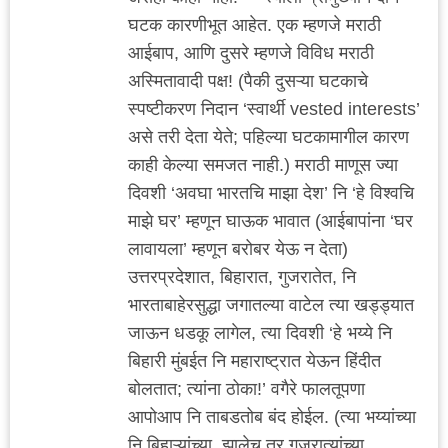
घटक कारणीभूत आहेत. एक म्हणजे मराठी
आईबाप, आणि दुसरे म्हणजे विविध मराठी
अस्मितावादी पक्ष! (पैकी दुसऱ्या घटकाचे
स्पष्टीकरण निदान ‘स्वार्थी vested interests’
असे तरी देता येते; पहिल्या घटकामागील कारण
काही केल्या समजत नाही.) मराठी माणूस ज्या
दिवशी ‘अवघा भारतचि माझा देश’ नि ‘हे विश्वचि
माझे घर’ म्हणून घाऊक भावात (आईबापांना ‘घर
लावायला’ म्हणून बरोबर येऊ न देता)
उत्तरप्रदेशात, बिहारात, गुजरातेत, नि
भारताबाहेरसुद्धा जगातल्या वाटेल त्या खड्ड्यात
जाऊन धडकू लागेल, त्या दिवशी ‘हे भय्ये नि
बिहारी मुंबईत नि महाराष्ट्रात येऊन हिंदीत
बोलतात; त्यांना ठोका!’ वगैरे फालतूपणा
आपोआप नि ताबडतोब बंद होईल. (त्या भय्यांच्या
नि बिहाऱ्यांच्या, झालेच तर गुजरात्यांच्या,