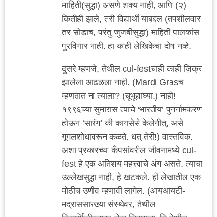
माहिती(सुद्धा) असणे शक्य नाही, आणि (२)
कितीही झाले, तरी विद्यार्थी याबद्दल (तपशीलवार
तर सोडाच, परंतु जुजबीसुद्धा) माहिती पालकांस
पुरविणार नाही. हा काही लेखिकेचा दोष नव्हे.
दुसरे म्हणजे, तेथील cul-festचाही काही ज़िक्र
झालेला आढळला नाही. (Mardi Grasच
म्हणतात ना त्याला? (चूभूद्याघ्या.) नाही!
१९९६च्या सुमारास त्याचे ‘भारतीय’ पुनर्नामकरण
होऊन ‘सारंग’ की कायसेसे केलेनीत्, असे
गूगलशोधावरून कळते. धत् तेरी!) वास्तविक,
अशा प्रकारच्या कँपसांवरील जीवनामध्ये cul-
fest हे एक अतिशय महत्त्वाचे अंग असते. त्याचा
उल्लेखसुद्धा नाही, हे खटकले. ही लेखातील एक
मोठीच उणीव म्हणावी लागेल. (आयआयटी-
मद्राससारख्या संस्थेवर, तेथील