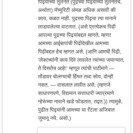
पिढ्यांच्या तुलनेत (पुढच्या पिढ्यांच्या तुलनेतच,
अर्थात!) मॅच्युरिटी अंमळ अधिक असावी की
काय, कळत नाही. पुढच्या पिढ्या त्या मानाने
लाडावलेल्या वाटतात. (असे प्रत्येकच पिढी
आपल्या पुढच्या पिढ्यांबद्दल म्हणते, म्हणा!
आमच्या आईबापांची पिढीदेखील आमच्या
पिढीबद्दल हेच म्हणत असे. (आणि आमची पिढी,
‘लेकाच्यांनी काय दिवे लावलेत त्यांच्या जमान्यात,
ते दिसतेच आहे!’ म्हणून त्यांची पाठीमागे —
तोंडावर बोलण्याची हिंमत तथा सोय, दोन्ही
नसत. — वासलात लावीत असे. (म्हणजे
साधारणपणे, विद्यमान सत्ताधारी ज्याप्रमाणे
न्हेरूंच्या नावाने खडे फोडतात, तद्वत.)) त्यामुळे,
पुढील पिढ्यांनी आमच्या या रँटला अजिबात
जुमानू नये. असो.)