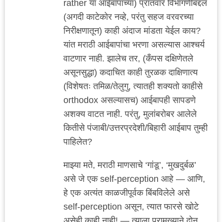
rather या आईबापांच्या) प्रांतवार विभागणीबद्दल
(अगदी काटेकोर नव्हे, परंतु सहज वरवरच्या
निरीक्षणातून) काही अंदाज मांडता येईल काय?
यांत मराठी आईबापांचा भरणा असल्यास आश्चर्य
वाटणार नाही. झालेच तर, (कँपस दक्षिणेतले
असूनसुद्धा) कदाचित काही तुरळक दाक्षिणात्य
(विशेषतः तमिळ/तेलुगु, त्यातही शक्यतो काहीसे
orthodox असल्यासच) आईबापही सापडणे
अशक्य वाटत नाही. परंतु, मुलांबरोबर आलेले
कितीसे पंजाबी/उत्तरप्रदेशी/बिहारी आईबाप तुम्ही
पाहिलेत?
माझ्या मते, मराठी माणसाचे ‘गांडू’, ‘मुखदुर्बळ’
असे जे एक self-perception आहे — आणि,
हे एक अत्यंत काळजीपूर्वक बिंबविलेले असे
self-perception असून, त्यात फारसे खोटे
असेही काही नाही! — त्याला प्रामुख्याने दोन