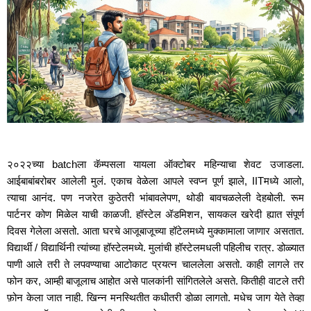
२०२२च्या batchला कॅम्पसला यायला ऑक्टोबर महिन्याचा शेवट उजाडला. 
आईबाबांबरोबर आलेली मुलं. एकाच वेळेला आपले स्वप्न पूर्ण झाले, IITमध्ये आलो, 
त्याचा आनंद. पण नजरेत कुठेतरी भांबावलेपण, थोडी बावचळलेली देहबोली. रूम 
पार्टनर कोण मिळेल याची काळजी. हॉस्टेल ॲडमिशन, सायकल खरेदी ह्यात संपूर्ण 
दिवस गेलेला असतो. आता घरचे आजूबाजूच्या हॉटेलमध्ये मुक्कामाला जाणार असतात. 
विद्यार्थी / विद्यार्थिनी त्यांच्या हॉस्टेलमध्ये. मुलांची हॉस्टेलमधली पहिलीच रात्र. डोळ्यात 
पाणी आले तरी ते लपवण्याचा आटोकाट प्रयत्न चाललेला असतो. काही लागले तर 
फोन कर, आम्ही बाजूलाच आहोत असे पालकांनी सांगितलेले असते. कितीही वाटले तरी 
फ़ोन केला जात नाही. खिन्न मनस्थितीत कधीतरी डोळा लागतो. मधेच जाग येते तेव्हा 