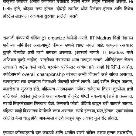
बाजूच्या कॉटवर असाच कोणीतरी छताकडे उदास नजर लावून पडलेला असतो. Hi 
hello होते, थोड्या गप्पा होतात, दोघेही रूममेट थोडे रिलॅक्स होतात आणि तिथेच 
हॉस्टेल लाइफला रुळायला सुरुवात झालेली असते.
सकाळी कॅम्पसची वॉकिंग टूर organize केलेली असते. IIT Madras गिंडी नॅशनल 
पार्कच्या जमिनीवर असल्यामुळे कॅम्पस म्हणजे raw जंगल आहे. आपल्या रस्त्यावर 
कुत्रे दिसावेत तशी हरणे बागडत असतात. (आश्चर्य म्हणजे IIT Madras मध्ये 
अजिबात कुत्रे नाहीत). रात्रीच्या नैराश्याचा आता मागमूस नसतो. ओरिएंटेशन सेशन 
उत्साहाने अटेंड केले जाते, प्रत्येक प्रोफेसर अभिमानाने आम्ही NIRF-1 आहोत, 
स्पोर्टसमध्ये overall championship बरेचदा आम्ही जिंकतो असे सांगत असतात. 
उत्साहाच्या त्या दणक्यात मेसमधले जेवणही चांगले लागते. आई वडील निघून जातात, 
क्लासेसना सुरुवात होते. पहिल्याच आठवड्यात गजेंद्र सर्कलचा तिसरा तुटलेला हत्ती 
कोठे आहे, एरोवेल कुठे आहे अशा सगळ्या सीक्रेट गोष्टी सगळ्या फ्रेशर्सना कळतात. 
मराठी मित्रमंडळात शिरकाव होतो. कॅम्पसचे फोटो, वीडियो काढून घरी पाठवले जातात. 
पहिल्या काही दिवसातच वेगवेगळे क्लब असतात, त्यांचे इंटरव्यू चालू होतात. एकमेकांच्या 
खोलीत येजा चालू होते. आपल्याला वाटते त्याहून खूप लवकर मुले सेट होतात. 
एखाद्या कोंडवाड्याचे दार उघडावे आणि आतील वासरे चौफेर उड्या हाणत उधळावीत, 