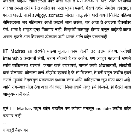
करतात. पहिल्या सेमिस्टरला पेपर कसा गेला ते घरी कळवणारी पोरं, आता परीक्षेच्या 
तारखा त्याला तरी माहीत आहेत का असा प्रश्न पडतो. मेसचं दर्शन जेमतेम दिवसातून 
एकदा घडतं. बाकी swiggy, zomato जोरात चालू होतं. घरी यायचं तिकीट पहिल्या 
सेमिस्टरला जर महिनाभर आधी काढलं जात असेल, तर आता ते आदल्या दिवसांवर 
येतं. आता हे आयुष्य पुन्हा मिळणार नाही, मित्रांची ताटातूट होणार म्हणून वाईटही वाटत 
असतं. इकडे आत शिरताना डोळ्यात पाणी असतं आणि बाहेर पडतानाही. 
IIT Madras ह्या संस्थेने माझ्या मुलाला काय दिलं? तर उत्तम शिक्षण, परदेशी 
internship करायची संधी, उत्तम नोकरी हे तर आहेच. पण त्याहून महत्त्वाचं म्हणजे 
त्यांचं व्यक्तिमत्त्व घडवलं. जगात कसं वावरायचं, माणसं कशी ओळखायची, लोकांशी 
कसं बोलायचं, कोणाला कसं ॲप्रोच व्हायचं हे जे तो शिकला, ते घरी राहून कधीच झालं 
नसतं. मुलांचे नेतृत्वगुण घडवण्यात इथल्या क्लब आणि कमिट्यांचा खूप मोठा वाटा आहे. 
आणि सगळ्यात मोठा ठेवा असा की त्याला जिवाभावाचे मित्र इथे मिळाले. ही मैत्री आता 
आयुष्यभराची आहे. 
मुलं IIT Madras मधून बाहेर पडतील पण त्यांच्या मनातून institute कधीच बाहेर 
पडणार नाही. 
--
गायत्री वैशंपायन 