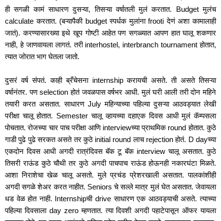
ही सगळी कामं साधारण दुसऱ्या, तिसऱ्या वर्षातली मुलं करतात. Budget मुलंच 
calculate करतात. (बऱ्यापैकी budget स्पर्धक मुलांना frooti देणं अशा कामालाही 
जातं). करण्यासारख्या इथे खूप गोष्टी आहेत पण सगळ्यात आपण हात घालू शकणार 
नाही, हे जाणवायला लागतं. तरी interhostel, interbranch tournament होतात, 
त्यात जोरात भाग घेतला जातो.
दुसरं वर्ष संपतं. काही ब्रँचेसना internship करायची असते. ती असते तिसऱ्या 
वर्षानंतर. पण selection होतं जवळपास वर्षभर आधी. मुलं घरी आली तरी दोन महिने 
तयारी करत असतात. साधारण July महिन्याच्या पहिल्या दुसऱ्या आठवड्यात लेखी 
परीक्षा चालू होतात. Semester चालू व्हायच्या दहाएक दिवस आधी मुलं कॅम्पसला 
पोचतात. रोजच्या चार पाच परीक्षा आणि interviewच्या प्राथमिक round होतात. कुठे 
गाडी पुढे पुढे सरकत असते तर कुठे initial round लाच rejection होतं. D dayच्या 
एकदोन दिवस आधी अगदी रात्रंदिवस बॅक टू बॅक interview चालू असतात. कुठे 
तिसरी राऊंड कुठे चौथी तर कुठे अगदी पाचपाच राऊंड होऊनही नकारघंटा मिळते. 
आशा निराशेचा खेळ चालू असतो. मुले प्रचंड प्रेशरखाली असतात. पालकांशीही 
अगदी सगळे शेअर करत नाहीत. Seniors चे सल्ले मात्र मुलं घेत असतात. जेवायला 
धड वेळ होत नाही. Internshipची drive साधारण एक आठवड्याची असते. त्याच्या 
पहिल्या दिवसाला day zero म्हणतात. त्या दिवशी अगदी पहाटेपासून ऑफर यायला 