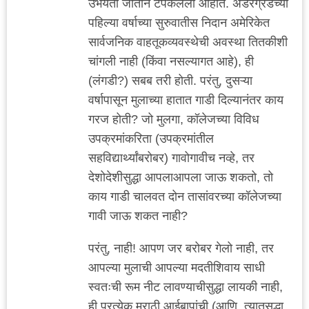
उभयता जातीने टपकलेलो आहोत. अंडरग्रॅडच्या
पहिल्या वर्षाच्या सुरुवातीस निदान अमेरिकेत
सार्वजनिक वाहतूकव्यवस्थेची अवस्था तितकीशी
चांगली नाही (किंवा नसल्यागत आहे), ही
(लंगडी?) सबब तरी होती. परंतु, दुसऱ्या
वर्षापासून मुलाच्या हातात गाडी दिल्यानंतर काय
गरज होती? जो मुलगा, कॉलेजच्या विविध
उपक्रमांकरिता (उपक्रमांतील
सहविद्यार्थ्यांबरोबर) गावोगावीच नव्हे, तर
देशोदेशीसुद्धा आपलाआपला जाऊ शकतो, तो
काय गाडी चालवत दोन तासांवरच्या कॉलेजच्या
गावी जाऊ शकत नाही?
परंतु, नाही! आपण जर बरोबर गेलो नाही, तर
आपल्या मुलाची आपल्या मदतीशिवाय साधी
स्वतःची रूम नीट लावण्याचीसुद्धा लायकी नाही,
ही प्रत्येक मराठी आईबापांची (आणि, त्यातसुद्धा,