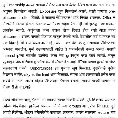
मुलं internship करून सातव्या सेमिस्टरला परत येतात. खिसे गरम असतात, कामाचा 
अनुभव मिळालेला असतो. Exposure खूप मिळालेलं असतं. काही जणांना pre-
placement offer मिळते. ते सातव्या सेमिस्टरला थोडे निवांत असतात. Offer न 
मिळालेले निराश होतात. फार काळ निराश राहता येत नाही. ती झटकून अभ्यासाला 
लागावेच लागते. अर्जुनाला जसा पक्षाचा डोळा दिसत होता तशी आता फक्त 
placement असते. सगळी मौजमजा बाजूला ठेवली जाते. दिवाळीला घरी ये म्हटलं तर 
एक दिवसही मी वाया घालवणार नाही, असं उत्तर येतं. त्यातून सातव्या सेमिस्टरचा 
अभ्यास असतोच. मुलं दडपणाखाली आहेत ते घरच्यांनाही कळत असतं. मगाशी 
internshipच्या संदर्भात उल्लेख केला त्या grillमधून परत जावं लागतं. तावून 
सुलाखून घेतल्याशिवाय कुठलीच कंपनी ऑफर देत नाही. IITच्या जगात कुठलीच गोष्ट 
सहजसाध्य नसते. Opportunities ह्या मुलांना खूप मिळतात. दुसरीकडे कुठेच 
मिळणार नाहीत, sky is the limit अशा मिळतात. त्याला आत आल्यावरही तसेच कष्ट 
करावे लागतात. आपण मोठ्या पॅकेजबद्दल पेपरात वाचतो, त्याच्या पाठची जगाला न 
दिसणारी ही बाजू आहे. 
आठवं सेमिस्टर चालू होताना सगळ्यांच्या हातात नोकरी असते. पुढे शिकणार असतात 
त्यांच्या ॲडमिशन झालेल्या असतात. वेगवेगळ्या groupsच्या ट्रीपा निघतात. मुलं 
अगदी रिलॅक्स, थोड्या बेफिकीरीने वागायला लागतात. कारण नसताना lecture बंक 