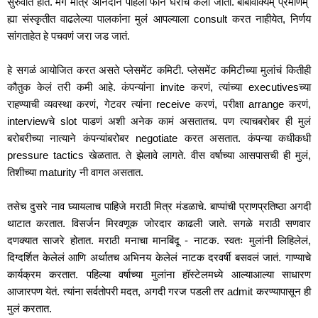
सुरुवात होते. मग मात्र आनंदाने पहिला फोन घरीच केला जातो. बाबावाक्यम् प्रमाणम्  
ह्या संस्कृतीत वाढलेल्या पालकांना मुलं आपल्याला consult करत नाहीयेत, निर्णय 
सांगताहेत हे पचवणं जरा जड जातं.  
हे सगळं आयोजित करत असते प्लेसमेंट कमिटी. प्लेसमेंट कमिटीच्या मुलांचं कितीही 
कौतुक केलं तरी कमी आहे. कंपन्यांना invite करणं, त्यांच्या executivesच्या 
राहण्याची व्यवस्था करणं, गेटवर त्यांना receive करणं, परीक्षा arrange करणं, 
interviewचे slot पाडणं अशी अनेक कामं असतातच. पण त्याचबरोबर ही मुलं 
बरोबरीच्या नात्याने कंपन्यांबरोबर negotiate करत असतात. कंपन्या कधीकधी 
pressure tactics खेळतात. ते झेलावे लागते. वीस वर्षाच्या आसपासची ही मुलं, 
तिशीच्या maturity नी वागत असतात. 
तसेच दुसरे नाव घ्यायलाच पाहिजे मराठी मित्र मंडळाचे. बाप्पांची प्राणप्रतिष्ठा अगदी 
थाटात करतात. विसर्जन मिरवणूक जोरदार काढली जाते. सगळे मराठी सणवार 
दणक्यात साजरे होतात. मराठी मनाचा मानबिंदू - नाटक. स्वतः मुलांनी लिहिलेलं, 
दिग्दर्शित केलेलं आणि अर्थातच अभिनय केलेलं नाटक दरवर्षी बसवलं जातं. गाण्याचे 
कार्यक्रम करतात. पहिल्या वर्षाच्या मुलांना हॉस्टेलमध्ये आल्याआल्या साधारण 
आजारपण येतं. त्यांना सर्वतोपरी मदत, अगदी गरज पडली तर admit करण्यापासून ही 
मुलं करतात.