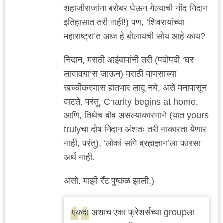
शहाजीराजांना बरोबर घेऊन गेल्याची नोंद निदान
इतिहासात तरी नाही!) पण, ‘शिवरायांच्या
महाराष्ट्रा’त आज हे बोलायची सोय आहे काय?
निदान, मराठी आईबापांनी तरी (पदोपदी ‘घर
लावावया’स जाऊन) मराठी माणसाच्या
खच्चीकरणास हातभार लावू नये, असे मनापासून
वाटते. परंतु, Charity begins at home,
आणि, तिथेच बोंब असल्याकारणाने (यात yours
trulyचा दोष निदान अंशतः तरी नाकारता येणार
नाही, परंतु), ‘लोकां सांगे ब्रह्मज्ञान’ला फारसा
अर्थ नाही.
असो. माझी रँट पुष्कळ झाली.)
एकदा अशाच एका फ्रेशर्सच्या groupला