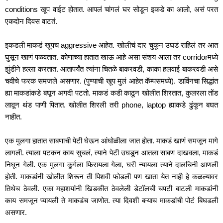
conditions खूप वाईट होतात. आपलं चांगलं घर सोडून इकडे का आलो, असं परत 
एकदोन दिवस वाटतं.
इकडली माकडं खूपच aggressive आहेत. खोलीचं दार चुकून उघडं राहिलं तर आत 
घुसून खाणं पळवतात. कोणाच्या हातात खाऊ आहे असा संशय आला तर corridorमध्ये 
झुंडीने हल्ला करतात. आतापर्यंत त्यांना चितळे बाकरवडी, काका हलवाई बाकरवडी असे 
चवीचे फरक समजले असणार. (पुण्याची खूप मुलं आहेत कॅम्पसमध्ये). डार्विनचा सिद्धांत 
ह्या माकडांकडे बघून अगदी पटतो. माकडं कडी काढून खोलीत शिरतात, कुलरला तोंड 
लावून थंड पाणी पितात. खोलीत शिरली तरी phone, laptop ह्याकडे ढुंकून बघत 
नाहीत.
एक मुलगा हातात साबणाची पेटी घेऊन आंघोळीला जात होता. माकडं खाणं समजून मागे 
लागली. त्याला पटकन काय सुचलं, त्याने पेटी उघडून आतला साबण दाखवला, माकडं 
निघून गेली. एक मुलगा कूर्गला फिरायला गेला, घरी न्यायला त्याने दालचिनी आणली 
होती. माकडांनी खोलीत शिरून ती पिशवी फोडली पण खाता येत नाही हे कळल्यावर 
तिथेच ठेवली. एका महाशयांनी खिडकीत ठेवलेली डेटॉलची चपटी बाटली माकडांनी 
काय समजून प्यायली ते माकडंच जाणोत. त्या दिवशी बऱ्याच माकडांची पोटं बिघडली 
असणार. 