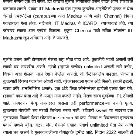
म्हणता म्हणता एक वर्ष संपते. ह्या काळात मुलांचे सामाजिक वजन वाढते आणि शारीरिक 
घटायला लागते. एकदा IIT Madrasचा एक मुलगा कुठलेच आइडेंटिटी प्रूफ न घेता 
चेन्नई एयरपोर्टला (campusच्या आत Madras आणि बाहेर Chennai) विमान 
पकडायला गेला होता. नशिबाने IIT Madras चे ICARD  त्याच्याकडे होते. त्या 
जोरावर त्याला आत प्रवेश मिळाला. एकूण Chennai मध्ये तमिळ लोकांना IIT 
Madrasचा खूप अभिमान आहे, ते जाणवते. 
मुलांचे वजन कमी होण्यामध्ये मेसचा खूप मोठा वाटा आहे. कुठलीही भाजी असली तरी 
त्याची चव सारखीच असते. ग्रेवी (म्हणजे पाणीच) unlimited असली तरी पनीर, 
चिकन असा शेलका माल रेशन केलेला असतो. तो कँटीनवालेच वाढतात. पोळ्यांना 
कुठल्याही स्निग्ध पदार्थाचा अंशही नाही. ब्रेकफास्टला एकच अंडे मिळते. (बाकी इडली, 
उपमा वगैरे अनलिमिटेड असते). एक अंडे किंवा कॉर्नफ्लेक्स ह्यापैकी एकच घेता येते. 
(ह्यामागे काय फंडा आहे ते अजून मला कळले नाही). मेसचं साम्य मुंबईच्या IPL टीमशी 
आहे. कागदावर मेन्यू जबरदस्त असला तरी performanceच्या नावाने पूज्य. 
कुठल्याच गोष्टीची चव मराठी जिभेला रुचत नाही. रविवारी sweet या सदरात एक 
गुलाबजाम मिळतो किंवा छोटासा ice cream चा कप. मेसचा न बिघडणारा हातखंडा 
पदार्थ म्हणजे ब्रेड, बटर, जॅम. मेसमधे एखादा पदार्थ unlimited घेता येणं आणि 
त्याला चव असणं हे गुलबकावलीच्या योगाइतके दुर्मीळ आहे. निदान 2022 सालची ही 