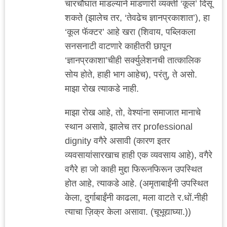
चारचौघांत मांडल्याने मांडणारी व्यक्ती ‘कूल’ दिसू
शकते (झालेच तर, ‘तेवढेच ज्ञानप्रकाशात’), हा
‘कूल फॅक्टर’ आहे खरा (शिवाय, पब्लिकला
सनसनाटी वाटणारे काहीतरी छापून
‘ज्ञानप्रकाशा’चीही सर्क्युलेशनची तात्कालिक
सोय होते, हाही भाग आहेच), परंतु, ते असो.
माझा रोख त्याकडे नाही.
माझा रोख आहे, तो, वेश्यांना समाजात मानाचे
स्थान असावे, झालेच तर professional
dignity वगैरे असावी (कारण इतर
व्यवसायांसारखाच हाही एक व्यवसाय आहे), वगैरे
वगैरे हा जो काही मुद्दा फिरूनफिरून उपस्थित
होत आहे, त्याकडे आहे. (अमृताबाईंनी उपस्थित
केला, दुर्गाबाईंनी काढला, मला वाटते र.धों.नीही
त्याचा ज़िक्र केला असावा. (चूभूद्याघ्या.))