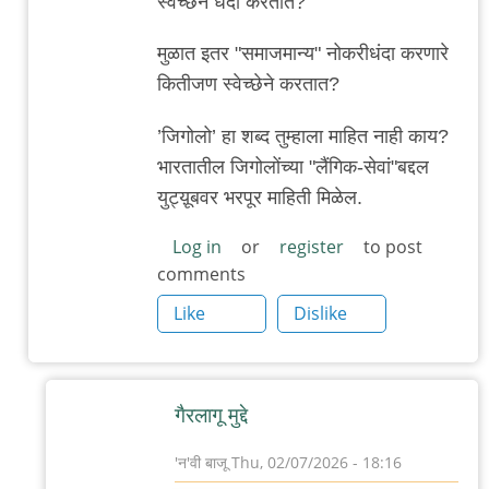
स्वेच्छेने धंदा करतात?
to
.
मुळात इतर "समाजमान्य" नोकरीधंदा करणारे
by
कितीजण स्वेच्छेने करतात?
'न'वी
’जिगोलो’ हा शब्द तुम्हाला माहित नाही काय?
बाजू
भारतातील जिगोलोंच्या "लैंगिक-सेवां"बद्दल
युट्य़ूबवर भरपूर माहिती मिळेल.
Log in
or
register
to post
comments
Like
Dislike
गैरलागू मुद्दे
'न'वी बाजू
Thu, 02/07/2026 - 18:16