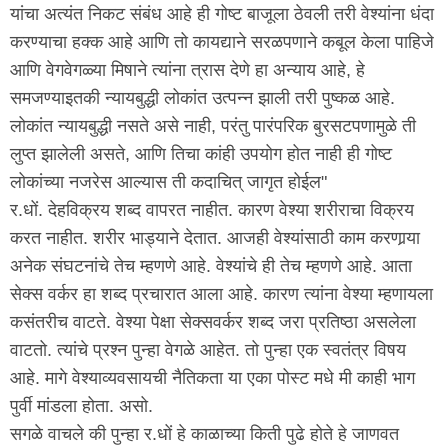
यांचा अत्यंत निकट संबंध आहे ही गोष्ट बाजूला ठेवली तरी वेश्यांना धंदा
करण्याचा हक्क आहे आणि तो कायद्याने सरळपणाने कबूल केला पाहिजे
आणि वेगवेगळ्या मिषाने त्यांना त्रास देणे हा अन्याय आहे, हे
समजण्याइतकी न्यायबुद्धी लोकांत उत्पन्न झाली तरी पुष्कळ आहे.
लोकांत न्यायबुद्धी नसते असे नाही, परंतु पारंपरिक बुरसटपणामुळे ती
लुप्त झालेली असते, आणि तिचा कांही उपयोग होत नाही ही गोष्ट
लोकांच्या नजरेस आल्यास ती कदाचित् जागृत होईल"
र.धों. देहविक्रय शब्द वापरत नाहीत. कारण वेश्या शरीराचा विक्रय
करत नाहीत. शरीर भाड्याने देतात. आजही वेश्यांसाठी काम करणार्‍या
अनेक संघटनांचे तेच म्हणणे आहे. वेश्यांचे ही तेच म्हणणे आहे. आता
सेक्स वर्कर हा शब्द प्रचारात आला आहे. कारण त्यांना वेश्या म्हणायला
कसंतरीच वाटते. वेश्या पेक्षा सेक्सवर्कर शब्द जरा प्रतिष्ठा असलेला
वाटतो. त्यांचे प्रश्न पुन्हा वेगळे आहेत. तो पुन्हा एक स्वतंत्र विषय
आहे. मागे वेश्याव्यवसायची नैतिकता या एका पोस्ट मधे मी काही भाग
पुर्वी मांडला होता. असो.
सगळे वाचले की पुन्हा र.धों हे काळाच्या किती पुढे होते हे जाणवत