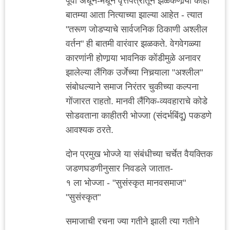
पूर्वी अधून-मधून वृत्तपत्रातून झळकणार्‍या काही
बातम्या आता नित्याच्या झाल्या आहेत - त्यात
"तरूण जोडप्याचे सार्वजनिक ठिकाणी अश्लील
वर्तन" ही बातमी वारंवार झळकते. वेगवेगळ्या
कारणांनी होणार्‍या भावनिक कोंडीमुळे अनावर
झालेल्या लैंगिक उर्जेच्या निचर्‍याला "अश्लील"
संबोधल्याने समाज निरंतर चुकीच्या कल्पना
गोंजारत राहतो. मानवी लैंगिक-व्यवहाराचे कोडे
सोडवताना काहीतरी भोज्जा (संदर्भबिंदू) पकडणे
आवश्यक ठरते.
दोन प्रमुख भोज्जे या संबंधीच्या चर्चेत वैयक्तिक
जडणघडणीनुसार निवडले जातात-
१ ला भोज्जा - "सुसंस्कृत मानवसमाज"
"सुसंस्कृत"
समाजाची रचना ज्या गतीने झाली त्या गतीने