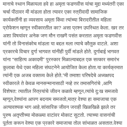
मानाचे स्थान मिळायला हवे हा अमृता फडणवीस यांचा मुद्दा मध्यंतरी एका
चर्चा पीठावर मी मांडला होता त्यावर एका स्त्रीवादी सामाजिक
कार्यकर्तीनी हा व्यवसाय अमृता किंवा त्यांच्या बिरादरीतील महिला
प्रोफेशन म्हणून स्वीकारतील का? असा प्रश्न उपस्थित केला. खर तर
अशा विषयांवर अनेक जण मौन राखणॆ पसंत करतात अमृता फडणवीस
यांनी तो विनासंकोच मांडला या बद्दल मला त्याचे कौतुक वाटले. अशा
प्रकारचे विचार दुर्गा भागवत यांनीही पुर्वी मांडले होते. दुर्गाबाई भागवत
यांना “साहित्य अकादमी” पुरस्कार मिळाल्याबद्दल एक सत्कार समारंभ
कुलाबा येथे एका महिला संघटनेने आयोजित केला होता.या कार्यक्रमात
त्यांनी एक अजब वक्तव्य केले होते.”मी तमाशा परिषदेचे अध्यक्षपद
स्वीकारले ते केवळ मानसन्मानासाठी नव्हे तर तमासगिरांचे ,आणि
विशेषत: त्यातील स्त्रियांचे जीवन कळावे म्हणून,त्यांचे दु:ख समजावे
म्हणून,वेश्यांना आपण बदनाम समजतो,मात्र वेश्या हा समाजाचा एक
अत्यावश्यक भाग आहे.सांसारिक जीवन जराही खिळखिळे झाले तर
पुरुष अतृप्तीच्या मोकळ्या वाटांवर मोकाट सुटतो. त्याच्या वासनांची
पूर्तता करून वेश्या एक प्रकारे समाजाचा तोल सांभाळत असतात.वेश्या