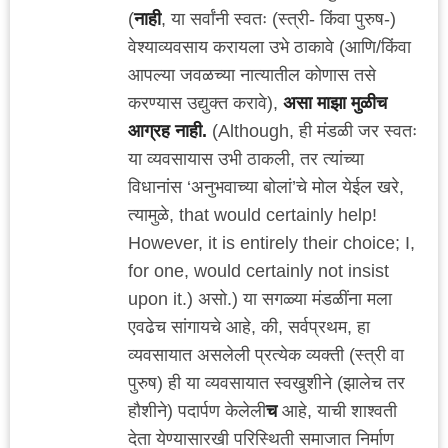
(
नाही
, या सर्वांनी स्वतः (स्त्री- किंवा पुरुष-)
वेश्याव्यवसाय करायला उभे ठाकावे (आणि/किंवा
आपल्या जवळच्या नात्यातील कोणास तसे
करण्यास उद्युक्त करावे),
असा माझा मुळीच
आग्रह नाही.
(Although, ही मंडळी जर स्वतः
या व्यवसायास उभी ठाकली, तर त्यांच्या
विधानांस ‘अनुभवाच्या बोलां’चे मोल येईल खरे,
त्यामुळे, that would certainly help!
However, it is entirely their choice; I,
for one, would certainly not insist
upon it.) असो.) या सगळ्या मंडळींना मला
एवढेच सांगायचे आहे, की, सर्वप्रथम, हा
व्यवसायात असलेली प्रत्येक व्यक्ती (स्त्री वा
पुरुष) ही या व्यवसायात स्वखुशीने (झालेच तर
हौशीने) पदार्पण केलेली
च
आहे, याची शाश्वती
देता येण्यासारखी परिस्थिती समाजात निर्माण