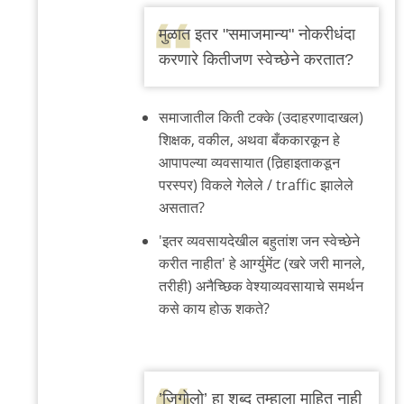
In
reply
मुळात इतर "समाजमान्य" नोकरीधंदा
to
करणारे कितीजण स्वेच्छेने करतात?
>>>या
व्यवसायातल्या
समाजातील किती टक्के (उदाहरणादाखल)
किती…
शिक्षक, वकील, अथवा बँककारकून हे
by
आपापल्या व्यवसायात (तिर्‍हाइताकडून
तर्कतीर्थ
परस्पर) विकले गेलेले / traffic झालेले
असतात?
'इतर व्यवसायदेखील बहुतांश जन स्वेच्छेने
करीत नाहीत' हे आर्ग्युमेंट (खरे जरी मानले,
तरीही) अनैच्छिक वेश्याव्यवसायाचे समर्थन
कसे काय होऊ शकते?
’जिगोलो’ हा शब्द तुम्हाला माहित नाही