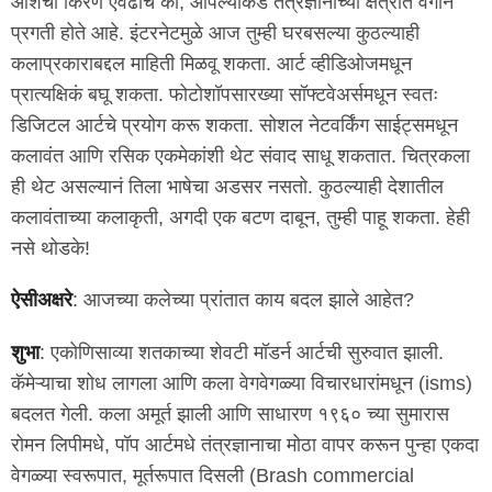
आशेचा किरण एवढाच की, आपल्याकडे तंत्रज्ञानाच्या क्षेत्रात वेगानं
प्रगती होते आहे. इंटरनेटमुळे आज तुम्ही घरबसल्या कुठल्याही
कलाप्रकाराबद्दल माहिती मिळवू शकता. आर्ट व्हीडिओजमधून
प्रात्यक्षिकं बघू शकता. फोटोशॉपसारख्या सॉफ्टवेअर्समधून स्वतः
डिजिटल आर्टचे प्रयोग करू शकता. सोशल नेटवर्किंग साईट्समधून
कलावंत आणि रसिक एकमेकांशी थेट संवाद साधू शकतात. चित्रकला
ही थेट असल्यानं तिला भाषेचा अडसर नसतो. कुठल्याही देशातील
कलावंताच्या कलाकृती, अगदी एक बटण दाबून, तुम्ही पाहू शकता. हेही
नसे थोडके!
ऐसीअक्षरे
: आजच्या कलेच्या प्रांतात काय बदल झाले आहेत?
शुभा
: एकोणिसाव्या शतकाच्या शेवटी मॉडर्न आर्टची सुरुवात झाली.
कॅमेऱ्याचा शोध लागला आणि कला वेगवेगळ्या विचारधारांमधून (isms)
बदलत गेली. कला अमूर्त झाली आणि साधारण १९६० च्या सुमारास
रोमन लिपीमधे, पॉप आर्टमधे तंत्रज्ञानाचा मोठा वापर करून पुन्हा एकदा
वेगळ्या स्वरूपात, मूर्तरूपात दिसली (Brash commercial