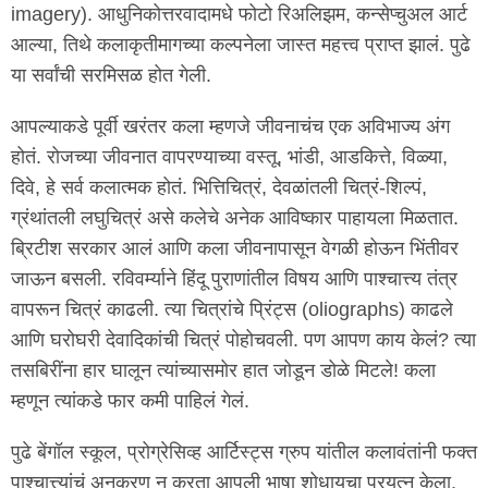
imagery). आधुनिकोत्तरवादामधे फोटो रिअलिझम, कन्सेप्चुअल आर्ट
आल्या, तिथे कलाकृतीमागच्या कल्पनेला जास्त महत्त्व प्राप्त झालं. पुढे
या सर्वांची सरमिसळ होत गेली.
आपल्याकडे पूर्वी खरंतर कला म्हणजे जीवनाचंच एक अविभाज्य अंग
होतं. रोजच्या जीवनात वापरण्याच्या वस्तू, भांडी, आडकित्ते, विळ्या,
दिवे, हे सर्व कलात्मक होतं. भित्तिचित्रं, देवळांतली चित्रं-शिल्पं,
ग्रंथांतली लघुचित्रं असे कलेचे अनेक आविष्कार पाहायला मिळतात.
ब्रिटीश सरकार आलं आणि कला जीवनापासून वेगळी होऊन भिंतीवर
जाऊन बसली. रविवर्म्याने हिंदू पुराणांतील विषय आणि पाश्चात्त्य तंत्र
वापरून चित्रं काढली. त्या चित्रांचे प्रिंट्स (oliographs) काढले
आणि घरोघरी देवादिकांची चित्रं पोहोचवली. पण आपण काय केलं? त्या
तसबिरींना हार घालून त्यांच्यासमोर हात जोडून डोळे मिटले! कला
म्हणून त्यांकडे फार कमी पाहिलं गेलं.
पुढे बेंगॉल स्कूल, प्रोग्रेसिव्ह आर्टिस्ट्स ग्रुप यांतील कलावंतांनी फक्त
पाश्चात्त्यांचं अनुकरण न करता आपली भाषा शोधायचा प्रयत्न केला.