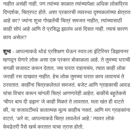
नाहीत असंही नाही. पण त्यांच्या काळात त्यांच्यापेक्षा अधिक लोकप्रिय
दिग्दर्शक, चित्रपट होते. अशा प्रकारची व्यवस्था दृश्यकलांच्या क्षेत्रात
आहे का? ज्यांना शुभा गोखलेंची चित्रं समजत नाहीत, त्यांच्यासाठी
काही सोपं आहे आणि ते प्रसिद्ध झालंय असं दिसत नाही. त्याचं कारण
काय असेल?
शुभा
- आपल्याकडे थोडं प्रशिक्षण घेऊन स्वतःला इंटिरियर डिझायनर
म्हणवून घेणारे लोक असा एक प्रकार बोकाळला आहे. ते तुमच्या घराची
सगळी सजावट करून देतात. ज्या घरात राहायचंय, त्यात काही लोक
जराही रस दाखवत नाहीत. हेच लोक तुमच्या घरात काय लावायचं ते
ठरवतात. काहींना चित्रकलेतलं समजतं. बजेट आणि ग्राहकाची आवड
यांचा विचार करून चांगली चित्रं आणणारेही आहेत. बाकीचे बहुतेकसे
'चीपर बाय दी डझन' जे काही मिळतं ते लावतात. मला खंत ही वाटते
की, या सजावटीमधे कलात्मक मूल्य काहीच नसतं. आणि मग ग्राहकांना
वाटतं, 'अरे वा, आपल्याकडे चित्र लावलेलं आहे.' त्यावर लोकं
केवढेतरी पैसे खर्च करतात याचा त्रास होतो.