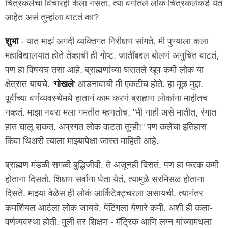
चित्रकलेचा विचारही केला नसता, त्या वर्गातले लोक चित्रकलेकडे येत
आहेत असं तुम्हांला वाटतं का?
शुभा
- यात माझं अगदी व्यक्तिगत निरीक्षण सांगते. मी पुण्याला कला
महाविद्यालयात होते तेव्हाची ही गोष्ट. जातींबद्दल बोलणं अनुचित वाटतं,
पण हा विषयच तसा आहे. ब्राह्मणांच्या घरातले खूप कमी लोक या
क्षेत्रात यायचे. '
गोखले
' आडनावाची मी एकटीच होते. हा मूळ मुद्दा.
पूर्वीच्या वर्णव्यवस्थेमधे हातानं काम करणं ब्राह्मण लोकांना माहीतच
नव्हतं. माझा नवरा मला गमतीत म्हणतोच, "मी नाही असे मातीत, रंगात
हात घालू शकत. अप्रगत लोक वाटता तुम्ही!" पण कलेचा इतिहास
किंवा थिअरी त्याला माझ्यापेक्षा जास्त माहिती आहे.
ब्राह्मण मंडळी सगळी बुद्धिजीवी. ते अजूनही दिसतं, पण हा फरक कमी
होताना दिसतो. शिक्षण सर्वांना घेता येतं, त्यामुळे सरमिसळ होताना
दिसते. माझ्या वेळेस ही लोकं आर्किटेक्ट्चरला असायची. त्यानंतर
कमर्शियल आर्टला लोक जायचे. पेंटिंगला येणारे कमी. अशी ही कला-
वर्णव्यवस्था होती. मुली तर शिक्षण - मॅट्रिक आणि लग्न यांच्यामधला