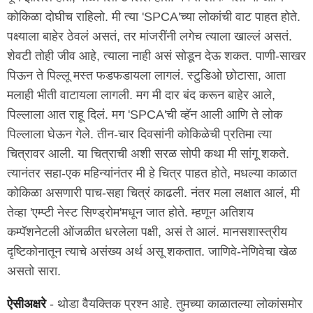
कोकिळा दोघीच राहिलो. मी त्या 'SPCA'च्या लोकांची वाट पाहत होते.
पक्ष्याला बाहेर ठेवलं असतं, तर मांजरींनी लगेच त्याला खाल्लं असतं.
शेवटी तोही जीव आहे, त्याला नाही असं सोडून देऊ शकत. पाणी-साखर
पिऊन ते पिल्लू मस्त फडफडायला लागलं. स्टुडिओ छोटासा, आता
मलाही भीती वाटायला लागली. मग मी दार बंद करून बाहेर आले,
पिल्लाला आत राहू दिलं. मग 'SPCA'ची व्हॅन आली आणि ते लोक
पिल्लाला घेऊन गेले. तीन-चार दिवसांनी कोकिळेची प्रतिमा त्या
चित्रावर आली. या चित्राची अशी सरळ सोपी कथा मी सांगू शकते.
त्यानंतर सहा-एक महिन्यांनंतर मी हे चित्र पाहत होते, मधल्या काळात
कोकिळा असणारी पाच-सहा चित्रं काढली. नंतर मला लक्षात आलं, मी
तेव्हा 'एम्प्टी नेस्ट सिण्ड्रोम'मधून जात होते. म्हणून अतिशय
कम्पॅशनेटली ओंजळीत धरलेला पक्षी, असं ते आलं. मानसशास्त्रीय
दृष्टिकोनातून त्याचे असंख्य अर्थ असू शकतात. जाणिवे-नेणिवेचा खेळ
असतो सारा.
ऐसीअक्षरे
- थोडा वैयक्तिक प्रश्न आहे. तुमच्या काळातल्या लोकांसमोर