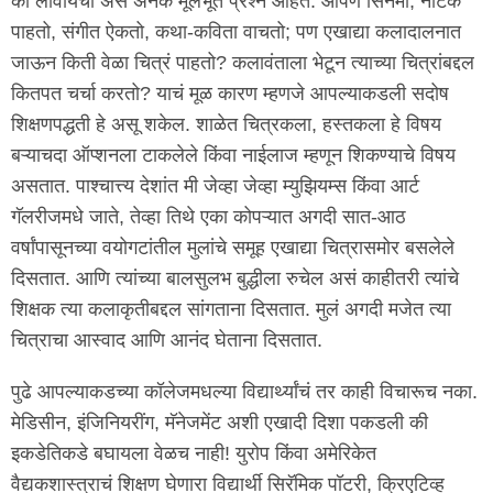
का लावायची असे अनेक मूलभूत प्रश्न आहेत. आपण सिनेमा, नाटक
पाहतो, संगीत ऐकतो, कथा-कविता वाचतो; पण एखाद्या कलादालनात
जाऊन किती वेळा चित्रं पाहतो? कलावंताला भेटून त्याच्या चित्रांबद्दल
कितपत चर्चा करतो? याचं मूळ कारण म्हणजे आपल्याकडली सदोष
शिक्षणपद्धती हे असू शकेल. शाळेत चित्रकला, हस्तकला हे विषय
बऱ्याचदा ऑप्शनला टाकलेले किंवा नाईलाज म्हणून शिकण्याचे विषय
असतात. पाश्चात्त्य देशांत मी जेव्हा जेव्हा म्युझियम्स किंवा आर्ट
गॅलरीजमधे जाते, तेव्हा तिथे एका कोपऱ्यात अगदी सात-आठ
वर्षांपासूनच्या वयोगटांतील मुलांचे समूह एखाद्या चित्रासमोर बसलेले
दिसतात. आणि त्यांच्या बालसुलभ बुद्धीला रुचेल असं काहीतरी त्यांचे
शिक्षक त्या कलाकृतीबद्दल सांगताना दिसतात. मुलं अगदी मजेत त्या
चित्राचा आस्वाद आणि आनंद घेताना दिसतात.
पुढे आपल्याकडच्या कॉलेजमधल्या विद्यार्थ्यांचं तर काही विचारूच नका.
मेडिसीन, इंजिनियरींग, मॅनेजमेंट अशी एखादी दिशा पकडली की
इकडेतिकडे बघायला वेळच नाही! युरोप किंवा अमेरिकेत
वैद्यकशास्त्राचं शिक्षण घेणारा विद्यार्थी सिरॅमिक पॉटरी, क्रिएटिव्ह