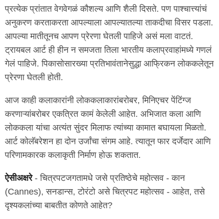
प्रत्येक प्रांतात वेगवेगळं कौशल्य आणि शैली दिसते. पण पाश्चात्त्यांचं
अनुकरण करताकरता आपल्याला आपल्यातल्या ताकदीचा विसर पडला.
आपल्या मातीतूनच आपण प्रेरणा घेतली पाहिजे असं मला वाटतं.
ट्रायबल आर्ट ही हीन न समजता तिला भारतीय कलाप्रवाहांमध्ये गणलं
गेलं पाहिजे. पिकासोसारख्या प्रतिभावंतानेसुद्धा आफ्रिकन लोककलेतून
प्रेरणा घेतली होती.
आज काही कलाकारांनी लोककलाकारांबरोबर, मिनिएचर पेंटिंग्ज
करणाऱ्यांबरोबर एकत्रित कामं केलेली आहेत. अभिजात कला आणि
लोककला यांचा अत्यंत सुंदर मिलाफ त्यांच्या कामात बघायला मिळतो.
आर्ट कोलॅबरेशन हा दोन उर्जांचा संगम आहे. त्यातून फार दर्जेदार आणि
परिणामकारक कलाकृती निर्माण होऊ शकतात.
ऐसीअक्षरे
- चित्रपटजगतामधे जसे प्रतिष्ठेचे महोत्सव - कान
(Cannes), सनडान्स, टोरंटो असे चित्रपट महोत्सव - आहेत, तसे
दृश्यकलांच्या बाबतीत कोणते आहेत?