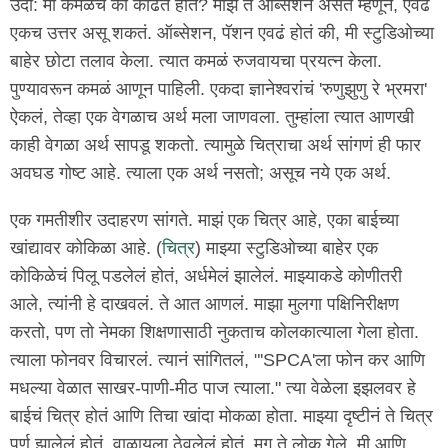
उदा: मी कमळंच का काढत होते? माझं ते ऑब्सेशन असतं म्हणून, एवढं
एकच उत्तर असू शकतं. ऑब्सेशन, पॅशन एवढं होतं की, मी स्टुडिओच्या
बाहेर छोटा तलाव केला. त्यात कमळं रुजवायचा प्रयत्न केला.
पुण्यावरून कमळं आणून पाहिली. एकदा ज्ञानेश्वरांचं 'रुणुझुणु रे भ्रमरा'
ऐकलं, तेव्हा एक वेगळाच अर्थ मला जाणवला. तुम्हांला त्यात आणखी
काही वेगळा अर्थ सापडू शकतो. त्यामुळे चित्राचा अर्थ सांगणं ही फार
अवघड गोष्ट आहे. त्याला एक अर्थ नसतो; असूच नये एक अर्थ.
एक गमतीशीर उदाहरण सांगते. माझं एक चित्र आहे, एका बाईच्या
खांद्यावर कोकिळा आहे. (
चित्र
) माझ्या स्टुडिओच्या बाहेर एक
कोकिळेचं पिलू पडलेलं होतं, अर्धमेलं झालेलं. माझ्याकडे कोणीतरी
आले, त्यांनी हे दाखवलं. ते आत आणलं. माझा मुलगा पक्षिनिरीक्षण
करतो, पण तो नेमका शिक्षणासाठी नुकताच कोलकात्याला गेला होता.
त्याला फोनवर विचारलं. त्यानं सांगितलं, "'SPCA'ला फोन कर आणि
मधल्या वेळात साखर-पाणी-मीठ पाज त्याला." त्या वेळेला इझलवर हे
बाईचं चित्र होतं आणि तिचा खांदा मोकळा होता. माझ्या दृष्टीनं ते चित्र
पूर्ण झालेलं होतं, वाळायला ठेवलेलं होतं. मग ते लोक गेले. मी आणि