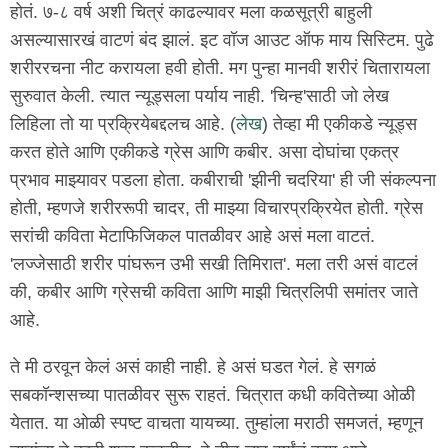
होतं. ७-८ वर्ष अशी चित्रं काढल्यावर मला कळसूत्री बाहुली
असल्यासारखं वाटणं बंद झालं. इट वॉज आउट ऑफ माय सिस्टिम. पुढे
शरीररचना नीट करायला हवी होती. मग पुन्हा मानवी शरीरं चितारायला
सुरुवात केली. त्यात न्यूड्सला पर्याय नाही. 'चिन्ह'साठी जो लेख
लिहिला तो या प्रक्रियेबद्दलच आहे. (
लेख
) तेव्हा मी एकीकडे न्यूड्स
करत होते आणि एकीकडे ग्रेस आणि कबीर. असा दोघांचा एकत्र
प्रभाव माझ्यावर पडला होता. कबीराची 'झीनी चदरिया' ही जी संकल्पना
होती, म्हणजे शरीररूपी चादर, ती माझ्या विचारप्रक्रियेत होती. ग्रेस
सरांची कविता मेटाफिजिकल पातळीवर आहे असं मला वाटतं.
'लज्जेसाठी शरीर पांघरून उभी सखी तिमिरात'. मला तरी असं वाटलं
की, कबीर आणि ग्रेसची कविता आणि माझी चित्रलिपी समांतर जाते
आहे.
ते मी ठरवून केलं असं काही नाही. हे असं घडत गेलं. हे सगळं
सबकॉन्शसच्या पातळीवर सुरू राहतं. चित्रात कधी कवितेच्या ओळी
येतात. या ओळी स्पष्ट वाचता यायच्या. तुम्हांला मराठी समजतं, म्हणून