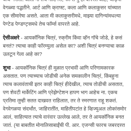
वेगळ्या पद्धतीने. आर्ट आणि क्राफ्ट, कला आणि कलाकुसर यांच्यात
एक सीमारेषा असते. आता मी कलाकुसरीमधे, माझ्या दागिन्यांमधल्या
पेण्टेड पेण्डण्ट्समधे तेच फॉर्म्स वापरते आहे.
ऐसीअक्षरे
- आयकॉनिक चित्रं, स्क्रीम किंवा व्हॅन गॉचे जोडे, हे कसं
बनतं? त्याचा काही फॉरम्युला असेल का? अशी चित्रं बनण्याचा काळ
उलटून गेला आहे का?
शुभा
- आयकॉनिक चित्रं ही मुळात प्रभावी आणि परिणामकारक
असतात. पण त्याच्याच जोडीची अनेक समकालीन चित्रं, किंबहुना
त्याच कलावंताची इतर काही चित्रं हीदेखील, त्याच तोडीची असतात,
पण शेवटी मार्केटिंग आणि प्रेझेण्टेशन हापण भाग आहेच ना. एकच
प्रतिमा तुम्ही सतत दाखवत राहिलात, तर ते स्मरणात राहू शकतं.
वेगवेगळया संदर्भांत, जाहिरातींत, माहितीपटांत हे व्हिज्युअल लोकांसमोर
आलं, साहित्यात त्याचे वारंवार उल्लेख आले, तर ते आयकॉनिक बनत
जातं. (या बाबतीत मोनालिसाबाईंची पी. आर. एजन्सी फारच जबरदस्त