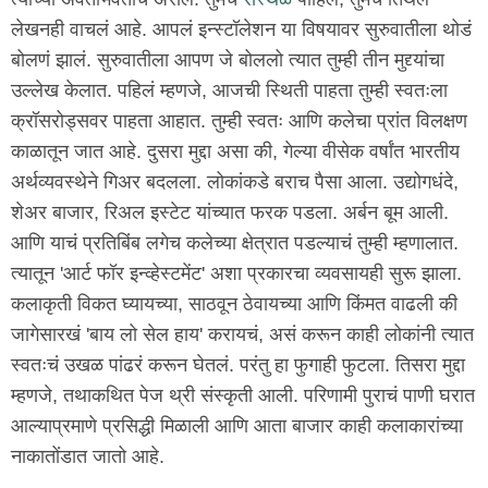
लेखनही वाचलं आहे. आपलं इन्स्टॉलेशन या विषयावर सुरुवातीला थोडं
बोलणं झालं. सुरुवातीला आपण जे बोललो त्यात तुम्ही तीन मुद्द्यांचा
उल्लेख केलात. पहिलं म्हणजे, आजची स्थिती पाहता तुम्ही स्वतःला
क्रॉसरोड्सवर पाहता आहात. तुम्ही स्वतः आणि कलेचा प्रांत विलक्षण
काळातून जात आहे. दुसरा मुद्दा असा की, गेल्या वीसेक वर्षांत भारतीय
अर्थव्यवस्थेने गिअर बदलला. लोकांकडे बराच पैसा आला. उद्योगधंदे,
शेअर बाजार, रिअल इस्टेट यांच्यात फरक पडला. अर्बन बूम आली.
आणि याचं प्रतिबिंब लगेच कलेच्या क्षेत्रात पडल्याचं तुम्ही म्हणालात.
त्यातून 'आर्ट फॉर इन्व्हेस्टमेंट' अशा प्रकारचा व्यवसायही सुरू झाला.
कलाकृती विकत घ्यायच्या, साठवून ठेवायच्या आणि किंमत वाढली की
जागेसारखं 'बाय लो सेल हाय' करायचं, असं करून काही लोकांनी त्यात
स्वतःचं उखळ पांढरं करून घेतलं. परंतु हा फुगाही फुटला. तिसरा मुद्दा
म्हणजे, तथाकथित पेज थ्री संस्कृती आली. परिणामी पुराचं पाणी घरात
आल्याप्रमाणे प्रसिद्धी मिळाली आणि आता बाजार काही कलाकारांच्या
नाकातोंडात जातो आहे.