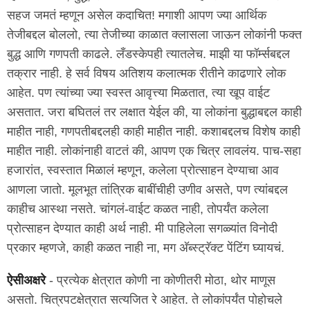
सहज जमतं म्हणून असेल कदाचित! मगाशी आपण ज्या आर्थिक
तेजीबद्दल बोललो, त्या तेजीच्या काळात क्लासला जाऊन लोकांनी फक्त
बुद्ध आणि गणपती काढले. लँडस्केपही त्यातलेच. माझी या फॉर्म्सबद्दल
तक्रार नाही. हे सर्व विषय अतिशय कलात्मक रीतीने काढणारे लोक
आहेत. पण त्यांच्या ज्या स्वस्त आवृत्त्या मिळतात, त्या खूप वाईट
असतात. जरा बघितलं तर लक्षात येईल की, या लोकांना बुद्धाबद्दल काही
माहीत नाही, गणपतीबद्दलही काही माहीत नाही. कशाबद्दलच विशेष काही
माहीत नाही. लोकांनाही वाटतं की, आपण एक चित्र लावलंय. पाच-सहा
हजारांत, स्वस्तात मिळालं म्हणून, कलेला प्रोत्साहन देण्याचा आव
आणला जातो. मूलभूत तांत्रिक बाबींचीही उणीव असते, पण त्यांबद्दल
काहीच आस्था नसते. चांगलं-वाईट कळत नाही, तोपर्यंत कलेला
प्रोत्साहन देण्यात काही अर्थ नाही. मी पाहिलेला सगळ्यांत विनोदी
प्रकार म्हणजे, काही कळत नाही ना, मग अ‍ॅब्स्ट्रॅक्ट पेंटिंग घ्यायचं.
ऐसीअक्षरे
- प्रत्येक क्षेत्रात कोणी ना कोणीतरी मोठा, थोर माणूस
असतो. चित्रपटक्षेत्रात सत्यजित रे आहेत. ते लोकांपर्यंत पोहोचले