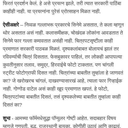
फिरतं प्रदर्शन केलं. हे असे प्रयत्न झाले, तरी त्यात सरकारी पाठिंबा
काहीही नाही. या प्रयत्नांना पुरेसं प्रोत्साहन मिळत नाही.
ऐसीअक्षरे
– निव्वळ गल्लाभरू प्रकारचे सिनेमे असतात, ते कला म्हणून
थोर असतात असं नाही. कलासमीक्षक, चोखंदळ लोकांना आवडतात ते
सिनेमे फार गल्ला कमावतात असंही नाही. चित्रपटसृष्टीला काही
प्रमाणात सरकारी पाठबळ मिळतं. दृश्यकलांबाबत बोलायचं झालं तर
रविवर्म्याची चित्रं दिसतात. फेसबुकावर पाहिलं, तर लोकही आपापल्या
कुवतीनुसार तलाव, समुद्र, हिरवाईचे फोटो टाकतात. पण चांगली
स्ट्रीट फोटोग्राफी दिसत नाही. चित्रांच्या बाबतीत तुम्हांला हे जाणवतं
का? जे खरोखरच चांगलं, दाखवण्यासारखं आहे, त्याला फार गिऱ्हाईक
नाही. गोग्गोड वाटेल असं काही खूप प्रमाणात खपतं. हे फोटो,
चित्रपटांच्या बाबतीत दिसतं, तसं दृश्यकलेच्या बाबतीत तुम्हांला काही
दिसतं का?
शुभा
- आमच्या फॉर्ममधेसुद्धा पॉप्युलर गोष्टी आहेत. सदाबहार विषय
म्हणजे गणपती, बुद्ध, राजस्थानी बायका. कोणीही उठावं आणि काढावं.