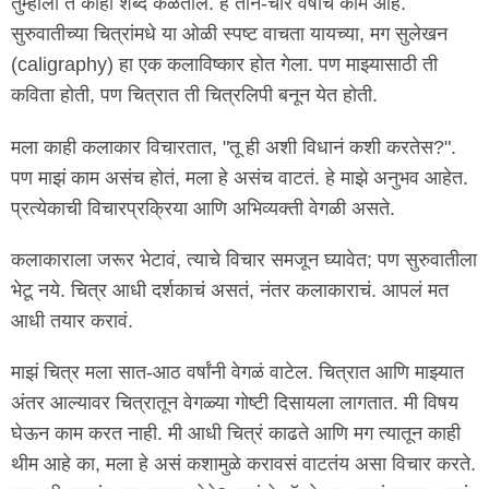
तुम्हांला ते काही शब्द कळतील. हे तीन-चार वर्षांचं काम आहे.
सुरुवातीच्या चित्रांमधे या ओळी स्पष्ट वाचता यायच्या, मग सुलेखन
(caligraphy) हा एक कलाविष्कार होत गेला. पण माझ्यासाठी ती
कविता होती, पण चित्रात ती चित्रलिपी बनून येत होती.
मला काही कलाकार विचारतात, "तू ही अशी विधानं कशी करतेस?".
पण माझं काम असंच होतं, मला हे असंच वाटतं. हे माझे अनुभव आहेत.
प्रत्येकाची विचारप्रक्रिया आणि अभिव्यक्ती वेगळी असते.
कलाकाराला जरूर भेटावं, त्याचे विचार समजून घ्यावेत; पण सुरुवातीला
भेटू नये. चित्र आधी दर्शकाचं असतं, नंतर कलाकाराचं. आपलं मत
आधी तयार करावं.
माझं चित्र मला सात-आठ वर्षांनी वेगळं वाटेल. चित्रात आणि माझ्यात
अंतर आल्यावर चित्रातून वेगळ्या गोष्टी दिसायला लागतात. मी विषय
घेऊन काम करत नाही. मी आधी चित्रं काढते आणि मग त्यातून काही
थीम आहे का, मला हे असं कशामुळे करावसं वाटतंय असा विचार करते.