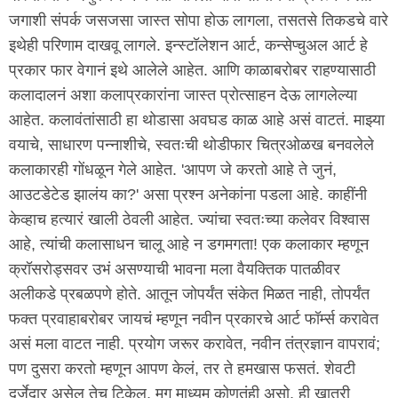
जगाशी संपर्क जसजसा जास्त सोपा होऊ लागला, तसतसे तिकडचे वारे
इथेही परिणाम दाखवू लागले. इन्स्टॉलेशन आर्ट, कन्सेप्चुअल आर्ट हे
प्रकार फार वेगानं इथे आलेले आहेत. आणि काळाबरोबर राहण्यासाठी
कलादालनं अशा कलाप्रकारांना जास्त प्रोत्साहन देऊ लागलेल्या
आहेत. कलावंतांसाठी हा थोडासा अवघड काळ आहे असं वाटतं. माझ्या
वयाचे, साधारण पन्नाशीचे, स्वतःची थोडीफार चित्रओळख बनवलेले
कलाकारही गोंधळून गेले आहेत. 'आपण जे करतो आहे ते जुनं,
आउटडेटेड झालंय का?' असा प्रश्न अनेकांना पडला आहे. काहींनी
केव्हाच हत्यारं खाली ठेवली आहेत. ज्यांचा स्वतःच्या कलेवर विश्वास
आहे, त्यांची कलासाधन चालू आहे न डगमगता! एक कलाकार म्हणून
क्रॉसरोड्सवर उभं असण्याची भावना मला वैयक्तिक पातळीवर
अलीकडे प्रबळपणे होते. आतून जोपर्यंत संकेत मिळत नाही, तोपर्यंत
फक्त प्रवाहाबरोबर जायचं म्हणून नवीन प्रकारचे आर्ट फॉर्म्स करावेत
असं मला वाटत नाही. प्रयोग जरूर करावेत, नवीन तंत्रज्ञान वापरावं;
पण दुसरा करतो म्हणून आपण केलं, तर ते हमखास फसतं. शेवटी
दर्जेदार असेल तेच टिकेल, मग माध्यम कोणतंही असो, ही खात्री