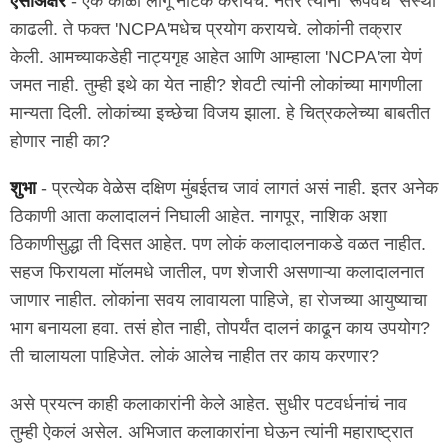
ऐसीअक्षरे
- एके काळी लागू नाटक करायचे. नंतर त्यांनी 'रूपवेध' संस्था
काढली. ते फक्त 'NCPA'मधेच प्रयोग करायचे. लोकांनी तक्रार
केली. आमच्याकडेही नाट्यगृह आहेत आणि आम्हाला 'NCPA'ला येणं
जमत नाही. तुम्ही इथे का येत नाही? शेवटी त्यांनी लोकांच्या मागणीला
मान्यता दिली. लोकांच्या इच्छेचा विजय झाला. हे चित्रकलेच्या बाबतीत
होणार नाही का?
शुभा
- प्रत्येक वेळेस दक्षिण मुंबईतच जावं लागतं असं नाही. इतर अनेक
ठिकाणी आता कलादालनं निघाली आहेत. नागपूर, नाशिक अशा
ठिकाणीसुद्धा ती दिसत आहेत. पण लोकं कलादालनाकडे वळत नाहीत.
सहज फिरायला मॉलमधे जातील, पण शेजारी असणाऱ्या कलादालनात
जाणार नाहीत. लोकांना सवय लावायला पाहिजे, हा रोजच्या आयुष्याचा
भाग बनायला हवा. तसं होत नाही, तोपर्यंत दालनं काढून काय उपयोग?
ती चालायला पाहिजेत. लोकं आलेच नाहीत तर काय करणार?
असे प्रयत्न काही कलाकारांनी केले आहेत. सुधीर पटवर्धनांचं नाव
तुम्ही ऐकलं असेल. अभिजात कलाकारांना घेऊन त्यांनी महाराष्ट्रात