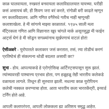
काळ घालवायला, रुखवतं बनवायला कलाविद्यालयात यायच्या. घरीही
कसं असायचं की, ही शिवण जरा बरं करते, रांगोळी बरी काढते म्हणून
मग कलाविद्यालय. आणि गणित वगैरेंमधे गतीच नाही म्हणूनही
कलाशाखेला. हे मी सांगत्ये माझ्या काळातलं. १९७५ साली मला
मॅट्रिकला गणित आणि विज्ञानात खूप चांगले मार्क असूनसुद्धा मी फाईन
आर्ट्स घेणं हे मी सोडून सगळ्यांनाच मूर्खपणाचं वाटलं होतं!
ऐसीअक्षरे
- युरोपातले कलाकार जसं करतात, तसं, त्या तोडीचं करणं
प्रतिष्ठेचं ही संकल्पना थोडी बदलत असावी का?
शुभा
- होय. आपल्याकडे हे प्रोग्रेसिव्ह आर्टिस्ट्सपासून सुरू झालं.
त्यांच्यावरही पाश्चात्त्य प्रभाव होता, पण हळूहळू तेही भारतीय कलेकडे
वळायला लागले. तिथून ही सुरुवात झाली. मधल्या काळ युरोपियन
कलेची नक्कल करण्याचा होता. आता भारतीय कला भारतकेंद्री, इनवर्ड
टर्निंग होते आहे.
आपली कलापरंपरा, आपली लोककला ह्या अतिशय समृद्ध आहेत.