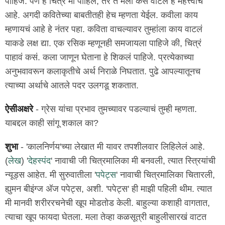
पाहिजे. पण हे चित्र मी पाहिलं, तर ते मला कसं वाटलं हे महत्त्वाचं
आहे. अगदी कवितेच्या बाबतीतही हेच म्हणता येईल. कवीला काय
म्हणायचं आहे हे नंतर पहा. कविता वाचल्यावर तुम्हांला काय वाटलं
याकडे लक्ष द्या. एक रसिक म्हणूनही समजायला पाहिजे की, चित्रं
पाहावं कसं. कला जाणून घेताना हे शिकलं पाहिजे. प्रत्येकाच्या
अनुभवावरून कलाकृतीचे अर्थ निराळे निघतात. पुढे आपल्यातूनच
त्याच्या अर्थाचे आतले पदर उलगडू शकतात.
ऐसीअक्षरे
- ग्रेस यांचा प्रभाव तुमच्यावर पडल्याचं तुम्ही म्हणता.
याबद्दल काही सांगू शकाल का?
शुभा
- 'कालनिर्णय'च्या लेखात मी यावर तपशीलवार लिहिलेलं आहे.
(
लेख
) '
देहस्पंद
' नावाची जी चित्रमालिका मी बनवली, त्यात स्त्रियांची
न्यूड्स आहेत. मी सुरुवातीला '
पपेट्स
' नावाची चित्रमालिका चितारली,
ह्युमन बीइंग्ज अ‍ॅज पपेट्स, अशी. 'पपेट्स' ही माझी पहिली थीम. त्यात
मी मानवी शरीररचनेची खूप मोडतोड केली. बाहुल्या कशाही वागतात,
त्याचा खूप फायदा घेतला. मला तेव्हा कळसूत्री बाहुलीसारखं वाटत