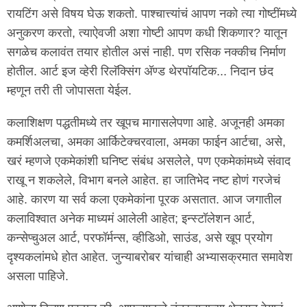
रायटिंग असे विषय घेऊ शकतो. पाश्चात्त्यांचं आपण नको त्या गोष्टींमध्ये
अनुकरण करतो, त्याऐवजी अशा गोष्टी आपण कधी शिकणार? यातून
सगळेच कलावंत तयार होतील असं नाही. पण रसिक नक्कीच निर्माण
होतील. आर्ट इज व्हेरी रिलॅक्सिंग अ‍ॅण्ड थेरपॉयटिक... निदान छंद
म्हणून तरी ती जोपासता येईल.
कलाशिक्षण पद्धतीमध्ये तर खूपच मागासलेपणा आहे. अजूनही अमका
कमर्शिअलचा, अमका आर्किटेक्चरवाला, अमका फाईन आर्टचा, असे,
खरं म्हणजे एकमेकांशी घनिष्ट संबंध असलेले, पण एकमेकांमध्ये संवाद
राखू न शकलेले, विभाग बनले आहेत. हा जातिभेद नष्ट होणं गरजेचं
आहे. कारण या सर्व कला एकमेकांना पूरक असतात. आज जगातील
कलाविश्वात अनेक माध्यमं आलेली आहेत; इन्स्टॉलेशन आर्ट,
कन्सेप्चुअल आर्ट, परफॉर्मन्स, व्हीडिओ, साउंड, असे खूप प्रयोग
दृश्यकलांमधे होत आहेत. जुन्याबरोबर यांचाही अभ्यासक्रमात समावेश
असला पाहिजे.