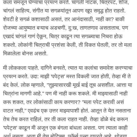
कला समजून घेण्याचा प्रयत्न करते. चांगली नाटकं, चित्रपट, शोज,
चांगलं साहित्य, संगीत या सगळयांतून आपण खूप समृद्ध होत राहतो.
शेवटी हे सगळं कशासाठी असतं, तर आनंदासाठी, नाही का? बाकी
रोजच्या आयुष्यात बऱ्याच अडचणी, दु:ख, ताणतणाव असताताच. पण
एखादं चांगलं गाणं ऐकून, चित्र काढून त्या सगळ्याचा निचरा होऊ
शकतो. लोकांनी चित्राची प्रशंसा केली, ती विकत घेतली, तर तो मला
मिळालेला बोनस असतो.
मी लोककला पाहते. दागिने बनवते, त्यात या कलांचा समावेश करण्याचा
प्रयत्न करते. उदा: माझी 'पपेट्स' मस्त विकली जात होती, तेव्हा मी ते
बंद केलं. लोक म्हणाले, "तुझ्यासारखी मूर्ख बाई तूच असशील. आत्ता या
चित्रांना मागणी आहे." पण मी नाही करू शकले. मी माझ्यासाठी नाही
करू शकत, तर लोकांसाठी काय करणार? "मला पपेट करावी असं
वाटत नाही," एवढंच एक उत्तर माझ्यापाशी होतं. आतून ते येत नसताना
तेच तेच करत राहिलं, तर ती कला राहत नाही. तेव्हा डोळे बंद करून
'पपेट्स' काढून मी अजून एक बंगला बांधला असता. पण त्याला काही
अर्थ नसता. आता मी तेच मोटिफ्स, फॉर्म्स पुन्हा वापरते आहे, थोड्या