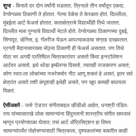
शुभा
- बिनाले दर दोन वर्षांनी घडतात. त्रिनाले तीन वर्षांतून एकदा.
वेगवेगळ्या ठिकाणी ते होतात. गेल्या वेळेस ते केरळात होतं. दिल्लीला,
मुंबईला आर्ट फेअर्स होतात. कलाक्षेत्राचे विद्यार्थीही तिथे जातात.
दिल्लीत मला पुण्याचे विद्यार्थी भेटले होते. वेगवेगळ्या ठिकाणच्या दुबई,
सिंगापूर, व्हेनिस, इ. गॅलरीज येऊन आपल्याकडचा संग्रह दाखवतात.
प्रगती मैदानासारख्या मोठ्या ठिकाणी ही फेअर्स असतात. पण तिथे
मोठा भर अगदी प्रतिष्ठित चित्रकारांवर असतो किंवा इन्स्टॉलेशन
आर्टवर असतो. इथे थोडा इम्बॅलन्स दिसतो. त्यातही राजकारण असतं;
कोण स्वतःला लोकांच्या नजरेसमोर नीट आणू शकतं हे असतं, इतर सर्व
क्षेत्रांत असते तशी कंपूशाही इथेही असते, पण खूप कामही बघायला
मिळतं.
ऐसीअक्षरे
- जसे 'टेड'वर संगीताबद्दल व्हीडीओ आहेत, धनश्री पंडित-
राय यांच्यासारखे लोक सामान्यांना हिंदुस्तानी शास्त्रीय संगीत समजावं
म्हणून प्रयोगशाळा घेतात; तसं आर्ट अ‍ॅप्रिसिएशन हा विषय
सामान्यांपर्यंत पोहोचण्यासाठी चित्रकला, दृश्यकलांच्या बाबतीत काही