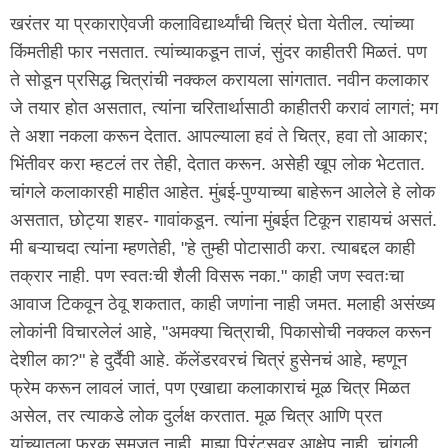
खरंतर या प्रकाराऐवजी कलाविद्यार्थ्यांची चित्रं घेता येतील. त्यांच्या
किंमतीही फार नसतात. त्यांच्याकडून ताजं, सुंदर काहीतरी मिळतं. पण
ते सोडून प्रसिद्ध चित्रांची नक्कल करायला सांगतात. नवीन कलाकार
जे तयार होत असतात, त्यांना चरितार्थासाठी काहीतरी करावं लागतं; मग
ते अशा नकला करून देतात. आपल्याला हवं ते चित्र, हवा तो आकार;
भिंतीवर करा म्हटलं तर तेही, देतात करून. असेही खूप लोक भेटतात.
चांगले कलाकारही माहीत आहेत. मुंबई-पुण्याच्या बाहेरून आलेले हे लोक
असतात, छोट्या शहर- गावांकडून. त्यांना मुंबईत टिकून राहायचं असतं.
मी बऱ्याचदा त्यांना म्हणतेही, "हे तुम्ही पोटासाठी करा. त्याबद्दल काही
तक्रार नाही. पण स्वतःची शैली विसरू नका." काही जण स्वतःचा
आवाज टिकवून ठेवू शकतात, काही जणांना नाही जमत. मलाही असंख्य
लोकांनी विचारलेलं आहे, "अमक्या चित्राची, पिकासोची नक्कल करून
देशील का?" हे दुर्दैवी आहे. कॅलेंडरवरचं चित्रं हुसेनचं आहे, म्हणून
फ्रेम करून लावलं जातं, पण एखाद्या कलाकाराचं मूळ चित्र मिळत
असेल, तर त्याकडे लोक दुर्लक्ष करतात. मूळ चित्र आणि प्रत
यांच्यातला फरक समजत नाही. माझा प्रिंट्सवर आक्षेप नाही. चांगली