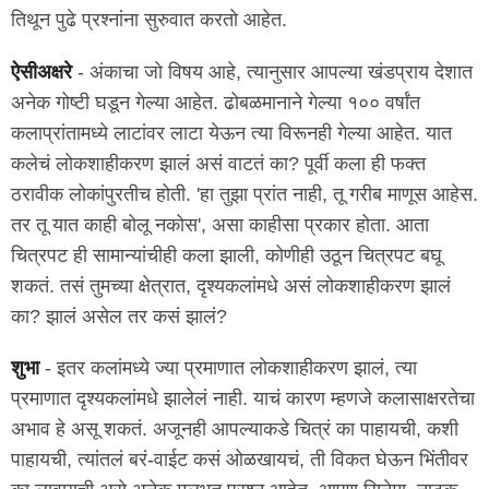
तिथून पुढे प्रश्नांना सुरुवात करतो आहेत.
ऐसीअक्षरे
- अंकाचा जो विषय आहे, त्यानुसार आपल्या खंडप्राय देशात
अनेक गोष्टी घडून गेल्या आहेत. ढोबळमानाने गेल्या १०० वर्षांत
कलाप्रांतामध्ये लाटांवर लाटा येऊन त्या विरूनही गेल्या आहेत. यात
कलेचं लोकशाहीकरण झालं असं वाटतं का? पूर्वी कला ही फक्त
ठरावीक लोकांपुरतीच होती. 'हा तुझा प्रांत नाही, तू गरीब माणूस आहेस.
तर तू यात काही बोलू नकोस', असा काहीसा प्रकार होता. आता
चित्रपट ही सामान्यांचीही कला झाली, कोणीही उठून चित्रपट बघू
शकतं. तसं तुमच्या क्षेत्रात, दृश्यकलांमधे असं लोकशाहीकरण झालं
का? झालं असेल तर कसं झालं?
शुभा
- इतर कलांमध्ये ज्या प्रमाणात लोकशाहीकरण झालं, त्या
प्रमाणात दृश्यकलांमधे झालेलं नाही. याचं कारण म्हणजे कलासाक्षरतेचा
अभाव हे असू शकतं. अजूनही आपल्याकडे चित्रं का पाहायची, कशी
पाहायची, त्यांतलं बरं-वाईट कसं ओळखायचं, ती विकत घेऊन भिंतीवर