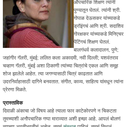
औपचारिक शिक्षण त्यांनी
पुण्यातून घेतलं. त्यांनी श्री.
गोपाळ देऊसकर यांच्याकडे
ड्रॉइंगचं आणि श्री. सदाशिव
गोरक्षकर यांच्याकडे मिनिएचर
पेंटिंगचं शिक्षण घेतलं.
बालगंधर्व कलादालन, पुणे;
जहांगीर गॅलरी, मुंबई; ललित कला अकादमी, नवी दिल्ली; यशवंतराव
चव्हाण गॅलरी, मुंबई अशा ठिकाणी त्यांच्या चित्रांचे एकल आणि समूह
शोज झालेले आहेत. त्या जगण्यासाठी चित्रं काढतात आणि
उदरनिर्वाहासाठी दागिने बनवतात. संगीत, काव्य, साहित्य यांमधून त्यांना
प्रेरणा मिळते.
प्रास्ताविक
दिवाळी अंकाचा जो विषय आहे त्याला फार काटेकोरपणे न चिकटता
तुमच्याशी अनौपचारिक गप्पा माराव्यात अशी इच्छा आहे. आपलं बोलणं
त्याच्या अवतीभवतीचं असेल. तुमचं
संस्थळ
पाहिलं, तुमचं तिथलं