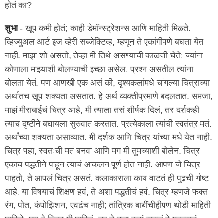
होतं का?
शुभा
- खूप कमी होतं; काही डेमॉन्स्ट्रेशन्स आणि माहिती मिळते.
व्हिज्युअल आर्ट इज व्हेरी सब्जेक्टिव्ह, म्हणून ते एकांगीपणे बघता येत
नाही. माझा शो असतो, तेव्हा मी तिथे असण्याची काळजी घेते; ज्यांना
कोणाला माझ्याशी बोलण्याची इच्छा असेल, प्रश्न असतील त्यांना
बोलता येतं. पण आणखी एक असं की, दृश्यकलांमधे चांगल्या चित्राच्या
अर्थातच खूप शक्यता असतात. हे अर्थ व्यक्तीप्रमाणे बदलतात. समजा,
माझं मीराबाईचं चित्र आहे, मी त्याला तसं शीर्षक दिलं, तर दर्शकही
त्याच दृष्टीने बघायला सुरुवात करतात. प्रत्येकाला त्यांची स्वतंत्र मतं,
अर्थांच्या शक्यता असाव्यात. मी दर्शक आणि चित्र यांच्या मधे येत नाही.
चित्र पहा, स्वतःची मतं बनवा आणि मग मी तुमच्याशी बोलेन. चित्र
एकाच पद्धतीने पाहून त्याचं आकलन पूर्ण होत नाही. आपण जे चित्र
पाहतो, ते आपलं चित्र असतं. कलाकाराला काय वाटतं ही पुढची गोष्ट
आहे. या विषयाचं शिक्षण हवं, ते अशा पद्धतीचं हवं. चित्र म्हणजे फक्त
रंग, पोत, कंपोझिशन, एवढंच नाही; तांत्रिक बाबींचीहीपण थोडी माहिती