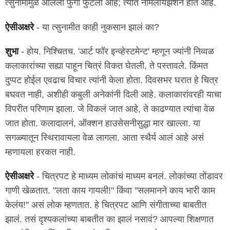
त्सुनामीमुळे आलेला फुगा फुटला आहे; त्यात नॉर्मलायझेशन होत आहे.
ऐसीअक्षरे
- या त्सुनामीत काही नुकसान झालं का?
शुभा
- होय. निश्चितच. 'आर्ट फॉर इन्व्हेस्टमेन्ट' म्हणून ज्यांनी निव्वळ
कलाकारांच्या सह्या पाहून चित्रं विकत घेतली, ते पस्तावले. किंमत
दुप्पट होईल एवढाच विचार त्यांनी केला होता. दिवसभर घरात हे चित्र
बघवत नाही, अशीही कबुली अनेकांनी दिली आहे. कलाकारांवरही याचा
विपरीत परिणाम झाला. जे विकलं जात आहे, ते काढण्यात त्यांचा वेळ
जात होता. कलादालनं, ऑक्शन हाउसेसनीसुद्धा मार खाल्ला. या
सगळ्यातून स्थिरावायला वेळ लागला. आता स्थैर्य आलं आहे असं
म्हणायला हरकत नाही.
ऐसीअक्षरे
- चित्रपट हे माध्यम लोकांचं माध्यम बनलं. लोकांच्या तोंडावर
गाणी खेळतात. "लता काय गायली!" किंवा "सलमानने काय भारी काम
केलंय!" असं लोक म्हणतात. हे चित्रपट आणि संगीताच्या बाबतीत
झालं. तसं दृश्यकलांच्या बाबतीत का झालं नसावं? आपल्या शिक्षणात