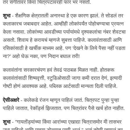
तर संगीतावर किंवा चित्रपटांवरही फार भर नसतो.
शुभा
- शैक्षणिक क्षेत्रातली अनास्था हे एक कारण झालं. ते सोडलं तर
कलाकारच जबाबदार आहेत. आम्हीही लोकांपर्यंत पोहोचण्याचा प्रयत्न
केला नसावा. लोकांच्या आवडीच्या पर्यायांमधे दृश्यकलांचा नंबर शेवटचा
असतो. शिवाय हे करायचं म्हणजे सुबत्ता पाहिजे. कलावंतासाठी आणि
रसिकांसाठी हे खर्चीक माध्यम आहे. पण 'देखने के लिये पैसा नहीं पडता
ना?' अहो घेऊ नका, पण निदान बघाल तरी!
कलावंतांना सरकारचंपण हवं तेवढं पाठबळ मिळत नाही. होतकरू
कलावंतांसाठी शिष्यवृत्ती, स्टुडिओसाठी जागा कमी दरात देणं, इत्यादी
गोष्टी होणं आवश्यक आहे. पब्लिक आर्टसाठी मान्यता दिली पाहिजे.
ऐसीअक्षरे
- कलेकडे रंजन म्हणून पाहिलं जातं. चित्रपट पुन्हा पुन्हा
पाहिले जातात, रेकॉर्ड्स झिजतात. पण चित्रांवर पैसे खर्च होत नाहीत.
शुभा
- "गायतोंड्यांच्या किंवा आरांच्या एखाद्या चित्रासमोर मी तासभर
उभा राहिलो आणि माझ्या डोळ्यात पाणी आलं," असं कोणी म्हणालं तर