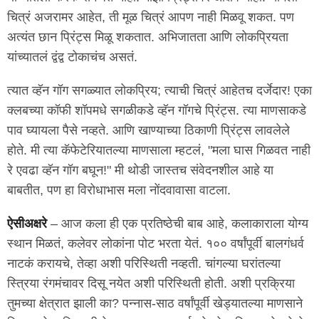
चित्रं अजरामर आहेत, ती मूळ चित्रं आपण नाही मिळवू शकत. पण
अत्यंत छान प्रिंट्स मिळू शकतात. अभिजातता आणि लोकप्रियता
यांच्यातलं द्वंद्व टोकाचंच असतं.
त्यात व्हॅन गॉग सगळ्यात लोकप्रिय; त्याची चित्रं आहेतच दर्जेदार! एका
क्लबच्या कॉफी शॉपमधे सगळीकडे व्हॅन गॉगचे प्रिंट्स. त्या माणसाकडे
पाव घ्यायला पैसे नव्हते. आणि खाण्याच्या ठिकाणी प्रिंट्स लावलेले
होते. मी त्या कॅफेटेरियातल्या माणसाला म्हटलं, "मला घास गिळवत नाही
रे एवढा व्हॅन गॉग बघून!" मी थोडी जास्तच संवेदनशील आहे या
बाबतीत, पण हा विरोधाभास मला नोंदवावासा वाटला.
ऐसीअक्षरे
– आज कला ही एक प्रतिष्ठेची बाब आहे, कलाकाराला योग्य
स्थान मिळतं, कलेवर लोकांना पोट भरता येतं. १०० वर्षांपूर्वी बालगंधर्व
नाटकं करायचे, तेव्हा अशी परिस्थिती नव्हती. चांगल्या घरांतल्या
स्त्रिया रंगमंचावर दिसू नयेत अशी परिस्थिती होती. अशी प्रक्रिया
तुमच्या क्षेत्रात झाली का? पन्नास-साठ वर्षांपूर्वी खेड्यातल्या माणसाने