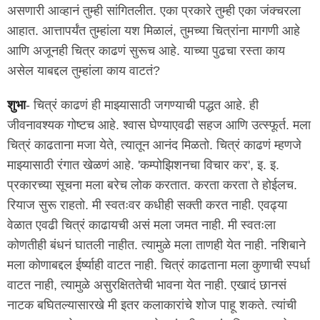
असणारी आव्हानं तुम्ही सांगितलीत. एका प्रकारे तुम्ही एका जंक्चरला
आहात. आत्तापर्यंत तुम्हांला यश मिळालं, तुमच्या चित्रांना मागणी आहे
आणि अजूनही चित्र काढणं सुरूच आहे. याच्या पुढचा रस्ता काय
असेल याबद्दल तुम्हांला काय वाटतं?
शुभा
- चित्रं काढणं ही माझ्यासाठी जगण्याची पद्धत आहे. ही
जीवनावश्यक गोष्टच आहे. श्वास घेण्याएवढी सहज आणि उत्स्फूर्त. मला
चित्रं काढताना मजा येते, त्यातून आनंद मिळतो. चित्रं काढणं म्हणजे
माझ्यासाठी रंगात खेळणं आहे. 'कम्पोझिशनचा विचार कर', इ. इ.
प्रकारच्या सूचना मला बरेच लोक करतात. करता करता ते होईलच.
रियाज सुरू राहतो. मी स्वतःवर कधीही सक्ती करत नाही. एवढ्या
वेळात एवढी चित्रं काढायची असं मला जमत नाही. मी स्वतःला
कोणतीही बंधनं घातली नाहीत. त्यामुळे मला ताणही येत नाही. नशिबाने
मला कोणाबद्दल ईर्ष्याही वाटत नाही. चित्रं काढताना मला कुणाची स्पर्धा
वाटत नाही, त्यामुळे असुरक्षिततेची भावना येत नाही. एखादं छानसं
नाटक बघितल्यासारखे मी इतर कलाकारांचे शोज पाहू शकते. त्यांची