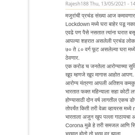
Rajesh188
Thu, 13/05/2021 - 1
मजुरांची प्रचंड संख्या आज कमावण
Lockdown मध्ये घरा बाहेर पडू नका
एवढे पण पैसे नसतात त्यांना घरात ब
आपल्या शहरात असलेली प्रचंड लोक 
७० ते ८० वर्ग फूट असलेल्या घरा म
ठेवणार.
एक करोड च जनतेला आरोग्याच्या सुव
खूप म्हणजे खूप मागास आहोत आपण.
आरोग्य यंत्रणा आपली अतिशय कमक
भारतात फक्त महिन्याला सहा कोटी लस न
होण्यासाठी दोन वर्ष लागतील एकच डोस
तोपर्यंत किती तरी वेळा व्हायरस मध्य
भारताला अजुन खुप पल्ला गाठायचा
Corona मुळे हे तरी समजल आणि सि
भ्रमात होतो तो भ्रम दूर झाला.