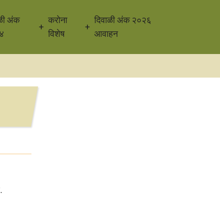
ळी अंक
करोना
दिवाळी अंक २०२६
४
विशेष
आवाहन
.