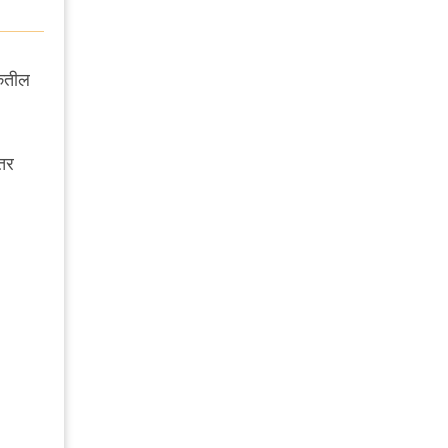
शकतील
तर