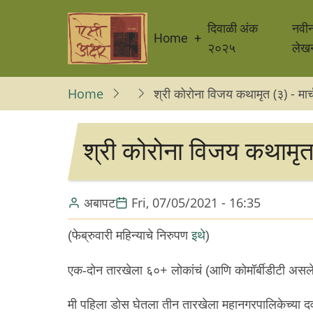
Skip
Main
to
दिवाळी अंक
नवी
Home
navigation
main
२०२५
लेख
content
Home
श्री कोरोना विजय कथामृत (३) - मार
श्री कोरोना विजय कथामृत
अबापट
Fri, 07/05/2021 - 16:35
(फेब्रुवारी महिन्याचे निरुपण
इथे
)
एक-दोन तारखेला ६०+ लोकांचं (आणि कोमॉर्बीडीटी असल
मी पहिला डोस घेतला तीन तारखेला महानगरपालिकेच्या दव