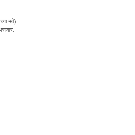
च्या मते)
 असणार.