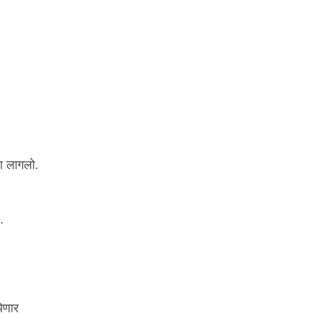
ला लागलो.
.
येणार