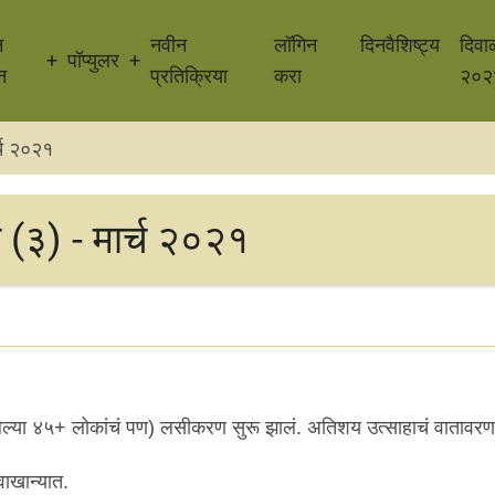
न
नवीन
लॉगिन
दिनवैशिष्ट्य
दिवा
पॉप्युलर
न
प्रतिक्रिया
करा
२०२
्च २०२१
 (३) - मार्च २०२१
ेल्या ४५+ लोकांचं पण) लसीकरण सुरू झालं. अतिशय उत्साहाचं वातावरण
ाखान्यात.