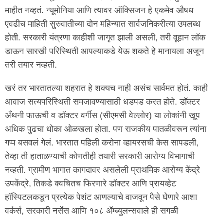
माहीत नव्हतं. न्यूमोनिया आणि त्यावर ऑक्सिजन हे एकमेव औषध
एवढीच माहिती सुरुवातीच्या दोन महिन्यात सार्वजनिकरीत्या उपलब्ध
होती. सरकारी यंत्रणा काहीशी जागृत झाली असली, तरी वूहान लॉक
डाऊन सारखी परिस्थिती आपल्याकडे येऊ शकते हे मानायला अजून
तरी तयार नव्हती.
खरं तर भारतातल्या शहरात हे शक्यच नाही असंच सार्वमत होतं. काही
आवाज सत्यपरिस्थिती समजावण्यासाठी धडपड करत होते. डॉक्टर
अँथनी फाऊची व डॉक्टर वर्गीस (सीएमसी वेल्लोर) या लोकांनी खूप
अधिक पुढचा धोका ओळखला होता. पण राजकीय पातळीवरून त्यांना
गप्प बसवलं गेलं. भारतात पहिली करोना व्हायरसची केस सापडली,
तेव्हा ती हाताळण्याची कोणतीही तयारी सरकारी आरोग्य विभागाची
नव्हती. ग्रामीण भागात कागदावर असलेली प्राथमिक आरोग्य केंद्रे
उपकेंद्रे, तिकडे क्वचितच फिरणारे डॉक्टर आणि प्रायव्हेट
हॉस्पिटलकडून प्रत्येक पेशंट आणल्याचे वाजवून पैसे घेणारे आशा
वर्कर्स, सरकारी नर्सेस आणि १०८ ॲम्ब्युलन्सवाले ही सगळी