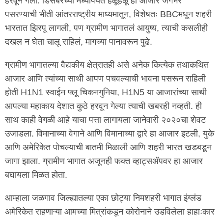
हरवून गेली. डिसेंबरच्या मध्यापर्यंत हळूहळू हा आजार जगभर
पसरण्याची भीती आंतरराष्ट्रीय माध्यमातून, विशेषतः BBCमधून शहरी
भारतात झिरपू लागली, पण ग्रामीण भागातलं आयुष्य, त्याची कसलीही
दखल न घेता चालू राहिलं, मागच्या पानावरून पुढे.
ग्रामीण भागातल्या वैद्यकीय क्षेत्रातही असे अनेक कित्येक तथाकथित
आजार आणि त्यांच्या साथी आपण पचवल्याची भावना पसरून राहिली
होती H1N1 स्वाईन फ्लू चिकनगुनिया, H1N5 या आजारांच्या साथी
आपल्या महाकाय देशात कुठे हरवून गेल्या त्याची खबरही नव्हती. ही
साथ काही वेगळी आहे याचा पत्ता लागायला जानेवारी २०२०चा शेवट
उजाडला. विमानाच्या वेगाने आणि विमानाच्या द्वारे हा आजार इटली, युके
आणि अमेरिकेत पोचल्याची बातमी मिळाली आणि शहरी भारत खडबडून
जागा झाला. ग्रामीण भागात अजूनही फक्त व्हाट्सॲपवर हा आजार
बघायला मिळत होता.
आम्हाला जळगाव जिल्ह्यातल्या एका छोट्या निमशहरी भागात इंग्लंड
अमेरिकेत राहणाऱ्या आमच्या मित्रांकडून कोरोनाने उडविलेला हाहाःकार