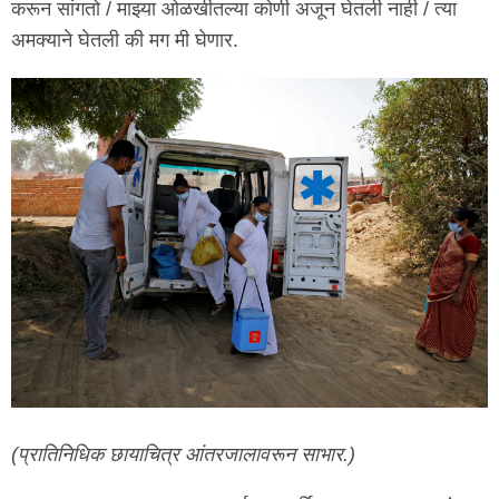
करून सांगतो / माझ्या ओळखीतल्या कोणी अजून घेतली नाही / त्या
अमक्याने घेतली की मग मी घेणार.
(प्रातिनिधिक छायाचित्र आंतरजालावरून साभार.)