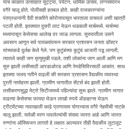
याच काळात उत्साहात सुट्ट्या, पर्यटन, धार्मिक उत्सव, लग्नसमारंभ
वगैरे चालू होते. पोलीसही हतबल होते. काही राजकारण्यांना
पंतप्रधानांनी दैवी शक्तीने कोरोनापासून भारताला वाचवलं अशी खात्री
पटली होती. इतक्यात दुसरी लाट येऊन थडकली मार्चमध्ये. मार्चच्या
मध्यापासून केसेसचा आलेख वर जाऊ लागला. सुरुवातीला उसने
अवसान आणून सर्व पातळ्यांवरून सरकार प्रशासन जनता डॉक्टर
यांच्याकडे दुर्लक्ष केले गेले. पण कुटुंबंच्या कुटुंबं आजारी पडू लागली,
त्यातले काही जण मृत्युमुखी पडले, तशी लोकांना जाग आली आणि मग
सुरु झाली लसीसाठी आरडाओरड आणि रेमडेसिविरसाठी आकांत. साथ
इतक्या जलद गतीने वाढली की सरकार प्रशासन वैद्यकीय व्यवस्था
पुरती नामोहरम झाली. ग्रामीण भागातील सेंटर्स बंद झाली होती.
लसीकरणसुद्धा मेट्रो सिटीजमध्ये पहिल्यांदा सुरू झाले. ग्रामीण भागात
वाढत्या केसेसचा फायदा घेऊन लाखो रुपये ॲडव्हान्स घेऊन
ट्रीटमेंटच्या नावाखाली काढे प्राणायाम योगाभ्यास वगैरे नेहमीची नाटके
चालू झाली. यावेळी मरण पावलेल्यांची संख्या जास्त आहे आणि जास्त
रुग्णांना ऑक्सिजन लागतो हे लक्षात आल्यावर तीही वैद्यकीय लुटालूट