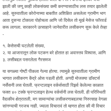
झाली की जणू काही लोकसंख्या कमी करण्यासाठीच लस तयार झालेली
आहे. सुरुवातीला कोरोनाच्या बाबतीत अशिक्षित असलेला ग्रामीण भाग
आता दुसऱ्या टोकाला पोहोचला आणि जो दिसेल तो मूर्ख मेसेज फॉरवर्ड
करू लागला. सरकारने उत्साहाने जानेवारीत लसीकरण सुरू केले तेव्हा
-
१. केसेसची घटलेली संख्या,
२. या आजारातून लोक पटकन बरे होतात हा अवास्तव विश्वास, आणि
३. लसीबद्दल पसरलेला गैरसमज
या सगळ्या गोष्टी पीकला गेल्या होत्या. त्यामुळे सुरुवातीला ग्रामीण
भागात लसीकरण केंद्रे ओस पडली होती. अगदी मोजक्या डॉक्टर्स
नर्सेसनी लस घेतली. फ्रन्टलाइन वर्कर्ससाठी रिझर्व केलेल्या काळात
फक्त ४० टक्के फ्रन्टलाइन हेल्थ वर्कर्सनी लस घेतली. ही परिस्थिती
वैद्यकीय क्षेत्रातली, मग सामान्यांचा लसीकरणाबद्दलचा निरुत्साह वेगळा
सांगण्याची गरजच नाही. ज्याला विचारावं तो म्हणत होता की मी विचार