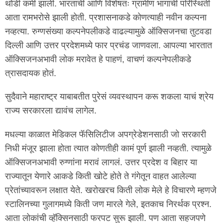
थोडी कमी झाली. भारताची आणि विशेषतः ग्रामीण भागाची परिस्थिती
आता रामभरोसे झाली होती. प्रशासनाकडे कोणत्याही नवीन कल्पना
नव्हत्या. रुग्णसंख्या कल्पनेपलीकडे वाढल्यामुळे ऑक्सिजनचा तुटवडा
दिल्ली आणि उत्तर प्रदेशमध्ये फार प्रचंड जाणवला. आपल्या भारतात
ऑक्सिजनअभावी लोक मरावेत हे पाहणं, वाचणं कल्पनेपलीकडे
त्रासदायक होतं.
सुदैवाने महाराष्ट्र याबाबतीत पुरेसं व्यवस्थापन करू शकला याचं श्रेय
राज्य सरकारला द्यावंच लागेल.
मधल्या काळात मेडिकल फॅसिलिटीज अपग्रेडेशनसाठी जो सरकारी
निधी मंजूर झाला होता त्यात कोणतीही कामं पूर्ण झाली नव्हती. त्यामुळे
ऑक्सिजनअभावी रुग्णांना मरावं लागलं. उत्तर प्रदेश व बिहार या
राज्यातून येणारे आकडे किती खोटे होते ते गंगेतून वाहत आलेल्या
प्रेतांच्यावरून लक्षात येते. खरोखरच किती लोक मेले हे विचारणे म्हणजे
स्टालिनच्या गुलागमध्ये किती जण मारले गेले, इतकाच निरर्थक प्रश्न.
आता लोकांची व्हॅक्सिनसाठी फरपट सुरू झाली. पण आता सहजपणे