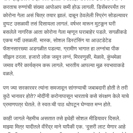
करताच रुग्णांची संख्या आपोआप कमी होऊ लागली. डिसेंबरपर्यंत तर
कोरोना गेला असं चित्र तयार झालं. दाबून ठेवलेली स्प्रिंग सोडल्यावर
दुप्पट उसळावी तसं दिसायला लागलं. वर्षभर मारून मुटकून घरी
बसलेले नागरिक आता कोरोना गेला म्हणून घराबाहेर पडले. सगळीकडे
एकच गर्दी उसळली. मास्क, सोशल डिस्टंसिंग या आउटडेटेड
फॅशनसारख्या अडगळीत पडल्या. ग्रामीण भागात हा लग्नांचा पीक
सीझन ठरला. हजारो लोक जमून लग्नं, मिरवणुकी, मेळावे, कुंभमेळा
जमाव वगैरे कार्यक्रम करू लागले. भारतीय आपल्या मूळ स्वभावाकडे
वळले.
पण ज्या सरकारवर त्यांना समजावून सांगण्याची जबाबदारी होती ते तरी
कुठे भानावर होते? मोदींनी करोनापासून भारताचे कसे संरक्षण केले याचे
प्रमाणपत्र घेतले. ते स्वतःची पाठ थोपटून घेण्यात मग्न होते.
काही जागले नेहमीच असतात तसे इथेही सोशल मीडियावर दिसले.
माझ्या मित्र यादीतले वीरेंद्र माने यापैकी एक. ‘दुसरी लाट येणार आहे