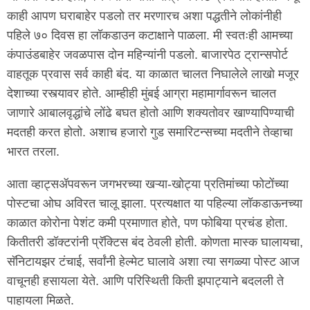
काही आपण घराबाहेर पडलो तर मरणारच अशा पद्धतीने लोकांनीही
पहिले ७० दिवस हा लॉकडाउन कटाक्षाने पाळला. मी स्वतःही आमच्या
कंपाउंडबाहेर जवळपास दोन महिन्यांनी पडलो. बाजारपेठ ट्रान्सपोर्ट
वाहतूक प्रवास सर्व काही बंद. या काळात चालत निघालेले लाखो मजूर
देशाच्या रस्त्यावर होते. आम्हीही मुंबई आग्रा महामार्गावरून चालत
जाणारे आबालवृद्धांचे लोंढे बघत होतो आणि शक्यतोवर खाण्यापिण्याची
मदतही करत होतो. अशाच हजारो गुड समारिटन्सच्या मदतीने तेव्हाचा
भारत तरला.
आता व्हाट्सॲपवरून जगभरच्या खऱ्या-खोट्या प्रतिमांच्या फोटोंच्या
पोस्टचा ओघ अविरत चालू झाला. प्रत्यक्षात या पहिल्या लॉकडाऊनच्या
काळात कोरोना पेशंट कमी प्रमाणात होते, पण फोबिया प्रचंड होता.
कितीतरी डॉक्टरांनी प्रॅक्टिस बंद ठेवली होती. कोणता मास्क घालायचा,
सॅनिटायझर टंचाई, सर्वांनी हेल्मेट घालावे अशा त्या सगळ्या पोस्ट आज
वाचूनही हसायला येते. आणि परिस्थिती किती झपाट्याने बदलली ते
पाहायला मिळते.