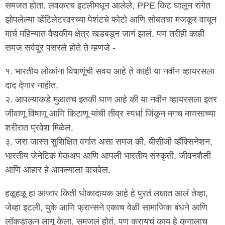
समजत होता. लवकरच इटलीमधून आलेले, PPE किट घालून रांगेत
झोपलेल्या व्हेंटिलेटरवरच्या पेशंटचे फोटो आणि सोबतचा मजकूर वाचून
मार्च महिन्यात वैद्यकीय क्षेत्र खडबडून जागं झालं. पण तरीही काही
समज सर्वदूर पसरले होते ते म्हणजे -
१. भारतीय लोकांना विषाणूंची सवय आहे ते काही या नवीन व्हायरसला
दाद देणार नाहीत.
२. आपल्याकडे मुळातच इतकी घाण आहे की या नवीन व्हायरसला इतर
जीवाणू विषाणू आणि किटाणू यांची तीव्र स्पर्धा जिंकून मगच माणसाच्या
शरीरात प्रवेश मिळेल.
३. जरा जास्त सुशिक्षित वर्गात असा समज की, बीसीजी व्हॅक्सिनेशन,
भारतीय जेनेटिक मेकअप आणि आपली भारतीय संस्कृती, जीवनशैली
आणि आहार हे आपल्याला वाचवेल.
हळूहळू हा आजार किती धोकादायक आहे हे पुरतं लक्षात आलं तेव्हा,
जेव्हा इटली, युके आणि फ्रान्सने एकाच वेळी सामाजिक बंधने आणि
लॉकडाऊन लागू केला. समजलं होतं, पण करायचं काय हे कुणालाच