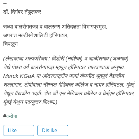
--
डॉ. दिगंबर तेंडुलकर
सध्या बालरोगतज्ज्ञ व बालरुग्ण अतिदक्षता विभागप्रमुख,
अपरांत मल्टीस्पेशालिटी हॉस्पिटल,
चिपळूण
(लेखकाचा अल्पपरिचय : दिंडोरी (नाशिक) व चाळीसगाव (जळगाव)
येथे पंधरा वर्ष बालरोगतज्ज्ञ म्हणून हॉस्पिटल चालवण्याचा अनुभव.
Merck KGaA या आंतरराष्ट्रीय फार्मा कंपनीत भूतपूर्व वैद्यकीय
सल्लागार. टोपीवाला नॅशनल मेडिकल कॉलेज व नायर हॉस्पिटल, मुंबई
येथून वैद्यकीय पदवी. शेठ जी एस मेडिकल कॉलेज व केईएम हॉस्पिटल,
मुंबई येथून पदव्युत्तर शिक्षण.)
करोना
Like
Dislike