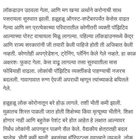
लॉकडाउन उठवला गेला, आणि मग खऱ्या अर्थाने करोनाची साथ
पसरायला सुरुवात झाली. हळूहळू ऑगस्ट-सप्टेंबरपर्यंत केसेस वाढत
गेल्या आणि मग प्रत्येकाच्या परिवारातील कोणीतरी व्यक्ती पॉझिटिव
आल्याच्या पोस्ट वाचायला मिळू लागल्या. पहिल्या लॉकडाउनमध्ये केंद्र
आणि राज्य सरकारांनी जी तयारी केली पाहिजे होती ती अजिबात केली
नव्हती. कोणतेही अपग्रेडेशन, ट्रेनिंग, प्लॅनिंग केले गेले नव्हते. हा काळ
अक्षरशः फुकट गेला. केस वाढू लागल्या तसा सुरुवातीला मास
फोबियाही वाढला. लोकांची पॉझिटिव व्यक्तींकडे पाहण्याची नजरच
बदलली. गावागावात रुग्ण ऐवजी अपराधी म्हणून त्यांच्याकडे बघितले
गेले.
हळूहळू लोक कोरोनातून बरे होऊ लागले. तशी भीती कमी झाली.
मुळातच शिस्त पाळली जात होती शिक्षेच्या किंवा मृत्यूच्या भीतीने. शिक्षा
होणार नाही आणि बहुतेक पेशंट बरे होत आहेत हे लक्षात आल्यावर
निर्बंध लोकांनी आपणहून पाळणे सैल केले. वैद्यकीय क्षेत्रातही बदल
झालेच. भीती कमी झाली, बहुसंख्य हॉस्पिटल्स दवाखाने उघडले. लोक