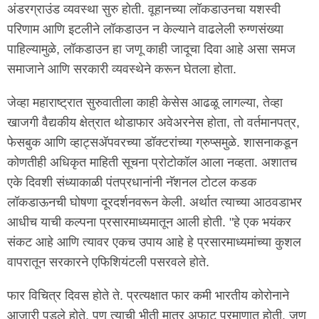
अंडरग्राउंड व्यवस्था सुरु होती. वूहानच्या लॉकडाउनचा यशस्वी
परिणाम आणि इटलीने लॉकडाउन न केल्याने वाढलेली रुग्णसंख्या
पाहिल्यामुळे, लॉकडाउन हा जणू काही जादूचा दिवा आहे असा समज
समाजाने आणि सरकारी व्यवस्थेने करून घेतला होता.
जेव्हा महाराष्ट्रात सुरुवातीला काही केसेस आढळू लागल्या, तेव्हा
खाजगी वैद्यकीय क्षेत्रात थोडाफार अवेअरनेस होता, तो वर्तमानपत्र,
फेसबुक आणि व्हाट्सॲपवरच्या डॉक्टरांच्या ग्रुप्समुळे. शासनाकडून
कोणतीही अधिकृत माहिती सूचना प्रोटोकॉल आला नव्हता. अशातच
एके दिवशी संध्याकाळी पंतप्रधानांनी नॅशनल टोटल कडक
लॉकडाऊनची घोषणा दूरदर्शनवरून केली. अर्थात त्याच्या आठवडाभर
आधीच याची कल्पना प्रसारमाध्यमातून आली होती. "हे एक भयंकर
संकट आहे आणि त्यावर एकच उपाय आहे हे प्रसारमाध्यमांच्या कुशल
वापरातून सरकारने एफिशियंटली पसरवले होते.
फार विचित्र दिवस होते ते. प्रत्यक्षात फार कमी भारतीय कोरोनाने
आजारी पडले होते, पण त्याची भीती मात्र अफाट प्रमाणात होती. जणू