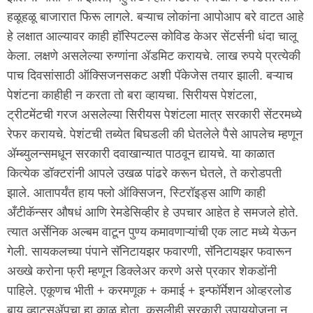
हळूहळू बाजारात फिरू लागले. बऱ्याच लोकांना आपोआप बरे वाटत आहे
हे लक्षात आल्यावर काही हॉस्पिटल्स कोविड केअर सेंटर्सनी धंदा चालू
केला. लक्षणे असलेल्या रुग्णांना ॲडमिट करायचे. लाख रुपये प्रत्येकी
पाच दिवसांसाठी ऑक्सिजनसकट अशी पॅकेजेस तयार झाली. बऱ्याच
पेशंटना काहीही न करता तो बरा व्हायचा. सिरीयस पेशंटला,
ट्रीटमेंटची गरज असलेल्या सिरीयस पेशंटला मात्र सरकारी सेंटरमध्ये
रेफर करायचे. पेशंटची तब्येत बिघडली की घेतलेले पैसे आपलेच म्हणून
ॲम्ब्युलन्समधून सरकारी दवाखान्यात पाठवून द्यायचे. या काळात
कित्येक डॉक्टरांनी आपले उखळ पांढरे करून घेतले, ते करोडपती
झाले. आतापर्यंत हाय फ्लो ऑक्सिजन, स्टिरॉइड्स आणि काही
अँटीकॅन्सर औषधं आणि रेमडेसिव्हीर हे उपचार आहेत हे समजले होते.
त्यात अर्सेनिक अल्बम वाटून पुण्य कमावणाऱ्यांची एक लाट मध्ये येऊन
गेली. सायकलच्या पंपाने सॅनिटायझर फवारणी, सॅनिटायझर फवारून
अख्खे करोना फ्री म्हणून डिक्लेअर करणे असे प्रकार शेकडोंनी
पाहिले. एकूणच भीती + करमणूक + कमाई + इन्फॉर्मेशन ओव्हरलोड
बाय व्हाट्सॲपचा हा काळ होता. कसलीही सरकारी उपाययोजना न