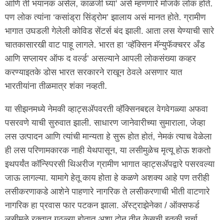
आणि ती भयानक असेल, काळजी घ्या’ असे म्हणणारे मोजके लोक होते.
पण लोक त्यांना ‘कसांड्रा सिंड्रोम’ झालाय असं मानत होते. ग्रामीण
भागात उघडली गेलेली कोविड सेंटर्स बंद झाली. आता लस येण्याची सारे
चातकासारखी वाट पाहू लागले. भारत हा ‘व्हॅक्सिन मॅन्युफॅक्चरर अँड
आणि सप्लायर ऑफ द वर्ल्ड’ असल्याने आपली लोकसंख्या कव्हर
करण्याइतके डोस भारत सरकारने राखून ठेवले असणार यात
भारतीयांना तीळमात्र शंका नव्हती.
या सीझनमध्ये नेमकी व्हाट्सॲपवरती व्हॅक्सिनबद्दल वेगवेगळ्या अफवा
पसरवणे याची सुरुवात झाली. साधारण जानेवारीच्या सुमाराला, जेव्हा
लस उत्पादन आणि त्यांची मान्यता हे सुरू होत होतं, नेमकं त्याच वेळेला
ही लस परिणामकारक नाही येथपासून, या लसीमुळेच मृत्यू होऊ शकतो
इथपर्यंत कॉन्स्पिरसी थिअरीज ग्रामीण भागात व्हाट्सॲपद्वारे पसरवल्या
जाऊ लागल्या. यामागे हेतू काय होता हे कळणे अशक्य आहे पण तरीही
लसीकरणाकडे आशेने पाहणारे नागरिक ते लसीकरणाची भीती वाटणारे
नागरिक हा प्रवास फार पटकन झाला. ॲस्ट्राझेनेका / ऑक्सफर्ड
लसीमुळे रक्तात गुठळ्या होतात अशा दोन तीन केसची इतकी चर्चा