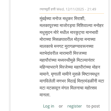
त्यागमूर्ती हत्ती
Wed, 12/11/2025 - 21:49
In
मुंबईच्या मनोज मधुकर मिराशी,
reply
मलकापूरच्या माजोरड्या मिशिवाल्या मनोहर
to
मधुसुदन मोरे मधील मारकुट्या मानभावी
आणखी
मोराच्या मिसळपावरील मोठ्या मनाच्या
by
मालकाचे मनगट मुरागळण्यावरूनच्या
त्यागमूर्ती
मतभेदांवरील मारामारी मिरजच्या
हत्ती
महापौरांच्या मध्यस्थीमुळे मिटल्यानंतर
महिन्याभराने मिरजेच्या महापौरांच्या मोहन
मामाने, मृणाली मामीने मुसळे मिष्टानमधून
मागविलेली मणभर मिठाई मित्रमंडळींनी मटा
मटा मटकावून मंगल मिलनाचा महोत्सव
मानला.
Log in
or
register
to post