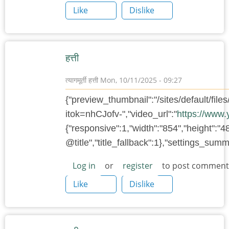
Like
Dislike
हत्ती
त्यागमूर्ती हत्ती
Mon, 10/11/2025 - 09:27
{"preview_thumbnail":"/sites/default/f
itok=nhCJofv-","video_url":"
https://www
{"responsive":1,"width":"854","height":"4
@title","title_fallback":1},"settings_su
Log in
or
register
to post comment
Like
Dislike