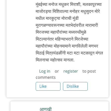
In
मुंबईच्या मनोज मधुकर मिराशी, मलकापूरच्या
reply
माजोरड्या मिशिवाल्या मनोहर मधुसुदन मोरे
to
मधील मारकुट्या मोराची मुंडी
म
मुरागळण्यावरूनच्या मतभेदांवरील मारामारी
चा
मिरजच्या महापौरांच्या मध्यस्थीमुळे
अनुप्रास
मिटल्यानंतर महिन्याभराने मिरजेच्या
by
महापौरांच्या मोहनमामाने मागविलेली मणभर
त्यागमूर्ती
मिठाई मित्रमंडळींनी मटा मटा मटकावून मंगल
हत्ती
मिलनाचा महोत्सव मानला.
Log in
or
register
to post
comments
Like
Dislike
आणखी