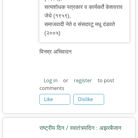
सत्यशोधक पत्रकार व कार्यकर्ते केशवराव
जेधे (१९५९),
समाजवादी नेते व संसदपटू मधू दंडवते
(२००५)
विनम्र अभिवादन
Log in
or
register
to post
comments
Like
Dislike
राष्ट्रीय दिन / स्वातंत्र्यदिन : अझरबैजान