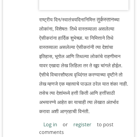
तुर्कस्तान
राष्ट्रीय दिन/स्वातंत्र्यदिनानिमित्त
च्या
लोकांना, विशेषतः तिथे वास्तव्याला असलेल्या
ऐसीकरांना हार्दिक शुभेच्छा. या निमित्ताने तिथे
वास्तव्याला असलेल्या ऐसीकरांनी त्या देशांचा
इतिहास, भूगोल आणि तिथल्या लोकांचे राहणीमान
यावर एखादा लेख लिहिला तर ते खूप चांगले होईल.
ऐसीचे विचारसौष्ठत्व वृध्दिंगत करण्याच्या दृष्टीने तो
लेख म्हणजे एक महत्वाचे पाऊल ठरेल यात शंका नाही.
तसेच त्या देशांमध्ये हत्ती किती आणि हत्तींसाठी
अभयारण्ये आहेत का याचाही त्या लेखात अंतर्भाव
करावा अशी आग्रहाची विनंती.
Log in
or
register
to post
comments