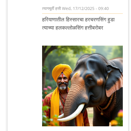
त्यागमूर्ती हत्ती
Wed, 17/12/2025 - 09:40
In
हरियाणातील हिस्सारचा हरचरणसिंग हुडा
reply
त्याच्या हलकल्लोळसिंग हत्तीबरोबर
to
हरचरणसिंग
हुडा
by
त्यागमूर्ती
हत्ती