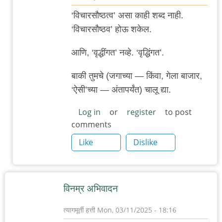
In
‘विचारसौष्ठत्व’ असा काही शब्द नाही.
reply
‘विचारसौष्ठव’ होऊ शकेल.
to
वार्ताहरांविरुद्ध
आणि, ‘वृद्धींगत’ नव्हे. ‘वृद्धिंगत’.
गुन्हे
बाकी तुमचे (जगाच्या — किंवा, गेला बाजार,
माफ
‘ऐसी’च्या — अंतापर्यंत) चालू द्या.
न
करण्याचा
Log in
or
register
to post
दिवस
comments
by
Like
Dislike
त्यागमूर्ती
हत्ती
विनम्र अभिवादन
त्यागमूर्ती हत्ती
Mon, 03/11/2025 - 18:16