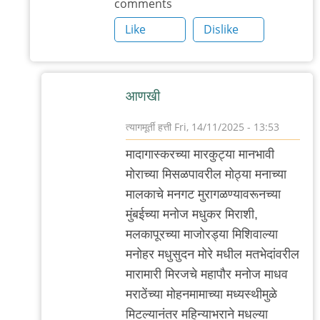
comments
Like
Dislike
आणखी
त्यागमूर्ती हत्ती
Fri, 14/11/2025 - 13:53
In
मादागास्करच्या मारकुट्या मानभावी
reply
मोराच्या मिसळपावरील मोठ्या मनाच्या
to
मालकाचे मनगट मुरागळण्यावरूनच्या
आणखी
मुंबईच्या मनोज मधुकर मिराशी,
by
मलकापूरच्या माजोरड्या मिशिवाल्या
त्यागमूर्ती
मनोहर मधुसुदन मोरे मधील मतभेदांवरील
हत्ती
मारामारी मिरजचे महापौर मनोज माधव
मराठेंच्या मोहनमामाच्या मध्यस्थीमुळे
मिटल्यानंतर महिन्याभराने मधल्या