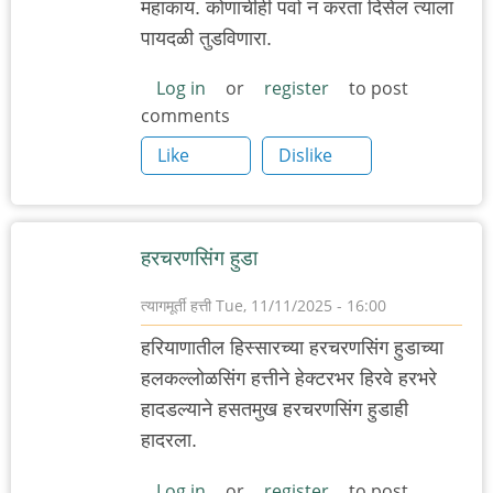
महाकाय. कोणाचीही पर्वा न करता दिसेल त्याला
पायदळी तुडविणारा.
Log in
or
register
to post
comments
Like
Dislike
हरचरणसिंग हुडा
त्यागमूर्ती हत्ती
Tue, 11/11/2025 - 16:00
हरियाणातील हिस्सारच्या हरचरणसिंग हुडाच्या
हलकल्लोळसिंग हत्तीने हेक्टरभर हिरवे हरभरे
हादडल्याने हसतमुख हरचरणसिंग हुडाही
हादरला.
Log in
or
register
to post