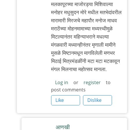
by
मलकापूरच्या माजोरड्या मिशिवाल्या
त्यागमूर्ती
मनोहर मधुसुदन मोरे मधील मतभेदांवरील
हत्ती
मारामारी मिरजचे महापौर मनोज माधव
मराठेंच्या मोहनमामाच्या मध्यस्थीमुळे
मिटल्यानंतर महिन्याभराने मधल्या
मंगळवारी मध्यान्हीनंतर मृणाली मामीने
मुसळे मिष्टानमधून मागविलेली मणभर
मिठाई मित्रमंडळींनी मटा मटा मटकावून
मंगल मिलनाचा महोत्सव मानला.
Log in
or
register
to
post comments
Like
Dislike
आणखी