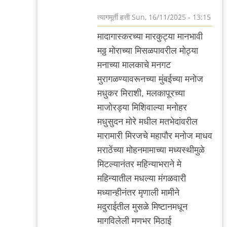
त्यागमूर्ती हत्ती
Sun, 16/11/2025 - 13:15
In
मादागास्करच्या मारकुट्या मानभावी
reply
मठ्ठ मोराच्या मिसळपावरील मोठ्या
to
मनाच्या मालकाचे मनगट
आणखी
मुरागळण्यावरूनच्या मुंबईच्या मनोज
by
मधुकर मिराशी, मलकापूरच्या
त्यागमूर्ती
माजोरड्या मिशिवाल्या मनोहर
हत्ती
मधुसुदन मोरे मधील मतभेदांवरील
मारामारी मिरजचे महापौर मनोज माधव
मराठेंच्या मोहनमामाच्या मध्यस्थीमुळे
मिटल्यानंतर महिन्याभराने मे
महिन्यातील मधल्या मंगळवारी
मध्यान्हीनंतर मृणाली मामीने
मदुराईतील मुसळे मिष्टानमधून
मागविलेली मणभर मिठाई