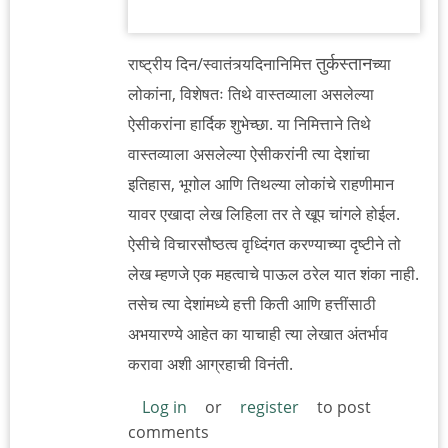
तुर्कस्तान
राष्ट्रीय दिन/स्वातंत्र्यदिनानिमित्त
च्या
लोकांना, विशेषतः तिथे वास्तव्याला असलेल्या
ऐसीकरांना हार्दिक शुभेच्छा. या निमित्ताने तिथे
वास्तव्याला असलेल्या ऐसीकरांनी त्या देशांचा
इतिहास, भूगोल आणि तिथल्या लोकांचे राहणीमान
यावर एखादा लेख लिहिला तर ते खूप चांगले होईल.
ऐसीचे विचारसौष्ठत्व वृध्दिंगत करण्याच्या दृष्टीने तो
लेख म्हणजे एक महत्वाचे पाऊल ठरेल यात शंका नाही.
तसेच त्या देशांमध्ये हत्ती किती आणि हत्तींसाठी
अभयारण्ये आहेत का याचाही त्या लेखात अंतर्भाव
करावा अशी आग्रहाची विनंती.
Log in
or
register
to post
comments