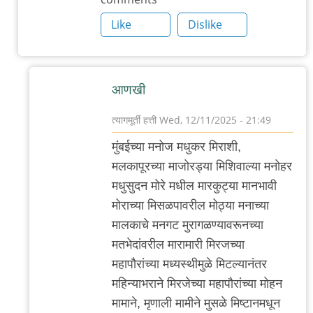
Like
Dislike
आणखी
त्यागमूर्ती हत्ती
Wed, 12/11/2025 - 21:49
In
मुंबईच्या मनोज मधुकर मिराशी,
reply
मलकापूरच्या माजोरड्या मिशिवाल्या मनोहर
to
मधुसुदन मोरे मधील मारकुट्या मानभावी
आणखी
मोराच्या मिसळपावरील मोठ्या मनाच्या
by
मालकाचे मनगट मुरागळण्यावरूनच्या
त्यागमूर्ती
मतभेदांवरील मारामारी मिरजच्या
हत्ती
महापौरांच्या मध्यस्थीमुळे मिटल्यानंतर
महिन्याभराने मिरजेच्या महापौरांच्या मोहन
मामाने, मृणाली मामीने मुसळे मिष्टानमधून