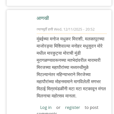
by
त्यागमूर्ती
आणखी
हत्ती
त्यागमूर्ती हत्ती
Wed, 12/11/2025 - 20:52
In
मुंबईच्या मनोज मधुकर मिराशी, मलकापूरच्या
reply
माजोरड्या मिशिवाल्या मनोहर मधुसुदन मोरे
to
मधील मारकुट्या मोराची मुंडी
म
मुरागळण्यावरूनच्या मतभेदांवरील मारामारी
चा
मिरजच्या महापौरांच्या मध्यस्थीमुळे
अनुप्रास
मिटल्यानंतर महिन्याभराने मिरजेच्या
by
महापौरांच्या मोहनमामाने मागविलेली मणभर
त्यागमूर्ती
मिठाई मित्रमंडळींनी मटा मटा मटकावून मंगल
हत्ती
मिलनाचा महोत्सव मानला.
Log in
or
register
to post
comments