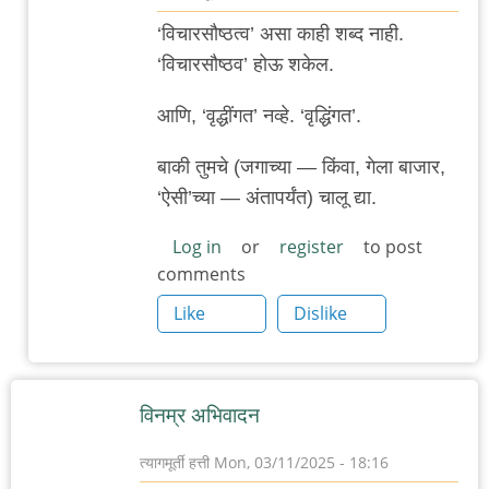
In
‘विचारसौष्ठत्व’ असा काही शब्द नाही.
reply
‘विचारसौष्ठव’ होऊ शकेल.
to
वार्ताहरांविरुद्ध
आणि, ‘वृद्धींगत’ नव्हे. ‘वृद्धिंगत’.
गुन्हे
बाकी तुमचे (जगाच्या — किंवा, गेला बाजार,
माफ
‘ऐसी’च्या — अंतापर्यंत) चालू द्या.
न
करण्याचा
Log in
or
register
to post
दिवस
comments
by
Like
Dislike
त्यागमूर्ती
हत्ती
विनम्र अभिवादन
त्यागमूर्ती हत्ती
Mon, 03/11/2025 - 18:16