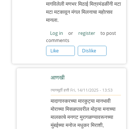
मागविलेली मणभर मिठाई मित्रमंडळींनी मटा
मटा मटकावून मंगल मिलनाचा महोत्सव
मानला.
Log in
or
register
to post
comments
Like
Dislike
आणखी
त्यागमूर्ती हत्ती
Fri, 14/11/2025 - 13:53
In
मादागास्करच्या मारकुट्या मानभावी
reply
मोराच्या मिसळपावरील मोठ्या मनाच्या
to
मालकाचे मनगट मुरागळण्यावरूनच्या
आणखी
मुंबईच्या मनोज मधुकर मिराशी,