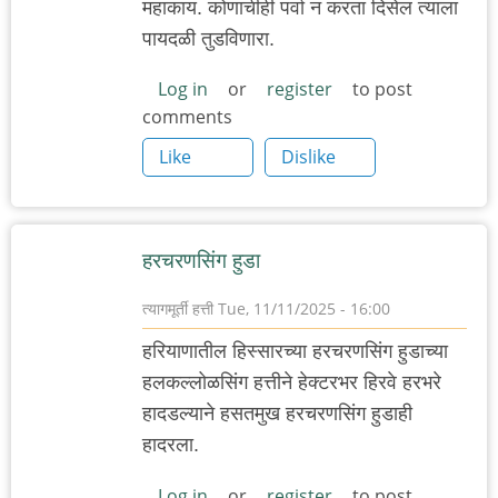
महाकाय. कोणाचीही पर्वा न करता दिसेल त्याला
पायदळी तुडविणारा.
Log in
or
register
to post
comments
Like
Dislike
हरचरणसिंग हुडा
त्यागमूर्ती हत्ती
Tue, 11/11/2025 - 16:00
हरियाणातील हिस्सारच्या हरचरणसिंग हुडाच्या
हलकल्लोळसिंग हत्तीने हेक्टरभर हिरवे हरभरे
हादडल्याने हसतमुख हरचरणसिंग हुडाही
हादरला.
Log in
or
register
to post