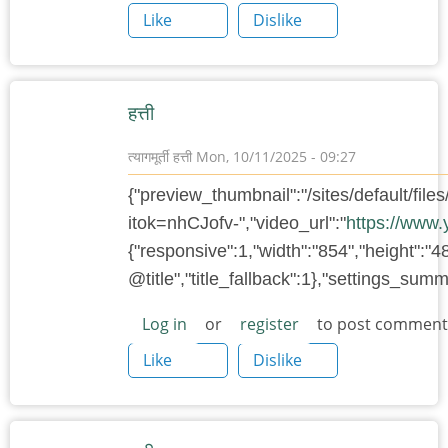
Like
Dislike
हत्ती
त्यागमूर्ती हत्ती
Mon, 10/11/2025 - 09:27
{"preview_thumbnail":"/sites/default/f
itok=nhCJofv-","video_url":"
https://www
{"responsive":1,"width":"854","height":"4
@title","title_fallback":1},"settings_su
Log in
or
register
to post comment
Like
Dislike