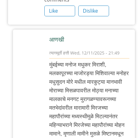
Like
Dislike
आणखी
त्यागमूर्ती हत्ती
Wed, 12/11/2025 - 21:49
In
मुंबईच्या मनोज मधुकर मिराशी,
reply
मलकापूरच्या माजोरड्या मिशिवाल्या मनोहर
to
मधुसुदन मोरे मधील मारकुट्या मानभावी
आणखी
मोराच्या मिसळपावरील मोठ्या मनाच्या
by
मालकाचे मनगट मुरागळण्यावरूनच्या
त्यागमूर्ती
मतभेदांवरील मारामारी मिरजच्या
हत्ती
महापौरांच्या मध्यस्थीमुळे मिटल्यानंतर
महिन्याभराने मिरजेच्या महापौरांच्या मोहन
मामाने, मृणाली मामीने मुसळे मिष्टानमधून