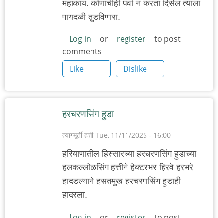
महाकाय. कोणाचीही पर्वा न करता दिसेल त्याला
पायदळी तुडविणारा.
Log in
or
register
to post
comments
Like
Dislike
हरचरणसिंग हुडा
त्यागमूर्ती हत्ती
Tue, 11/11/2025 - 16:00
हरियाणातील हिस्सारच्या हरचरणसिंग हुडाच्या
हलकल्लोळसिंग हत्तीने हेक्टरभर हिरवे हरभरे
हादडल्याने हसतमुख हरचरणसिंग हुडाही
हादरला.
Log in
or
register
to post