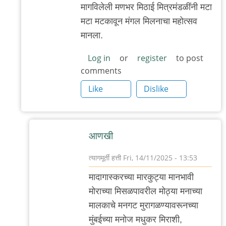
मागविलेली मणभर मिठाई मित्रमंडळींनी मटा
मटा मटकावून मंगल मिलनाचा महोत्सव
मानला.
Log in
or
register
to post
comments
Like
Dislike
आणखी
त्यागमूर्ती हत्ती
Fri, 14/11/2025 - 13:53
In
मादागास्करच्या मारकुट्या मानभावी
reply
मोराच्या मिसळपावरील मोठ्या मनाच्या
to
मालकाचे मनगट मुरागळण्यावरूनच्या
आणखी
मुंबईच्या मनोज मधुकर मिराशी,