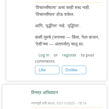
In
‘विचारसौष्ठत्व’ असा काही शब्द नाही.
reply
‘विचारसौष्ठव’ होऊ शकेल.
to
वार्ताहरांविरुद्ध
आणि, ‘वृद्धींगत’ नव्हे. ‘वृद्धिंगत’.
गुन्हे
बाकी तुमचे (जगाच्या — किंवा, गेला बाजार,
माफ
‘ऐसी’च्या — अंतापर्यंत) चालू द्या.
न
करण्याचा
Log in
or
register
to post
दिवस
comments
by
Like
Dislike
त्यागमूर्ती
हत्ती
विनम्र अभिवादन
त्यागमूर्ती हत्ती
Mon, 03/11/2025 - 18:16