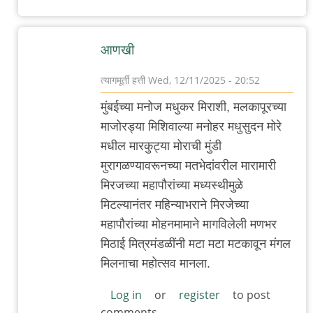
by
त्यागमूर्ती
आणखी
हत्ती
त्यागमूर्ती हत्ती
Wed, 12/11/2025 - 20:52
In
मुंबईच्या मनोज मधुकर मिराशी, मलकापूरच्या
reply
माजोरड्या मिशिवाल्या मनोहर मधुसुदन मोरे
to
मधील मारकुट्या मोराची मुंडी
म
मुरागळण्यावरूनच्या मतभेदांवरील मारामारी
चा
मिरजच्या महापौरांच्या मध्यस्थीमुळे
अनुप्रास
मिटल्यानंतर महिन्याभराने मिरजेच्या
by
महापौरांच्या मोहनमामाने मागविलेली मणभर
त्यागमूर्ती
मिठाई मित्रमंडळींनी मटा मटा मटकावून मंगल
हत्ती
मिलनाचा महोत्सव मानला.
Log in
or
register
to post
comments