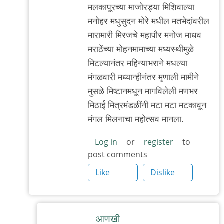
by
मलकापूरच्या माजोरड्या मिशिवाल्या
त्यागमूर्ती
मनोहर मधुसुदन मोरे मधील मतभेदांवरील
हत्ती
मारामारी मिरजचे महापौर मनोज माधव
मराठेंच्या मोहनमामाच्या मध्यस्थीमुळे
मिटल्यानंतर महिन्याभराने मधल्या
मंगळवारी मध्यान्हीनंतर मृणाली मामीने
मुसळे मिष्टानमधून मागविलेली मणभर
मिठाई मित्रमंडळींनी मटा मटा मटकावून
मंगल मिलनाचा महोत्सव मानला.
Log in
or
register
to
post comments
Like
Dislike
आणखी