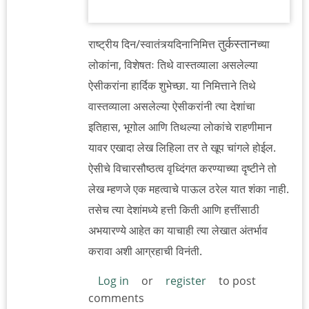
तुर्कस्तान
राष्ट्रीय दिन/स्वातंत्र्यदिनानिमित्त
च्या
लोकांना, विशेषतः तिथे वास्तव्याला असलेल्या
ऐसीकरांना हार्दिक शुभेच्छा. या निमित्ताने तिथे
वास्तव्याला असलेल्या ऐसीकरांनी त्या देशांचा
इतिहास, भूगोल आणि तिथल्या लोकांचे राहणीमान
यावर एखादा लेख लिहिला तर ते खूप चांगले होईल.
ऐसीचे विचारसौष्ठत्व वृध्दिंगत करण्याच्या दृष्टीने तो
लेख म्हणजे एक महत्वाचे पाऊल ठरेल यात शंका नाही.
तसेच त्या देशांमध्ये हत्ती किती आणि हत्तींसाठी
अभयारण्ये आहेत का याचाही त्या लेखात अंतर्भाव
करावा अशी आग्रहाची विनंती.
Log in
or
register
to post
comments