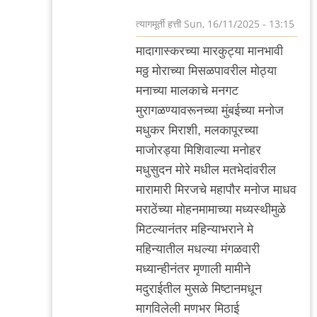
त्यागमूर्ती हत्ती
Sun, 16/11/2025 - 13:15
In
मादागास्करच्या मारकुट्या मानभावी
reply
मठ्ठ मोराच्या मिसळपावरील मोठ्या
to
मनाच्या मालकाचे मनगट
आणखी
मुरागळण्यावरूनच्या मुंबईच्या मनोज
by
मधुकर मिराशी, मलकापूरच्या
त्यागमूर्ती
माजोरड्या मिशिवाल्या मनोहर
हत्ती
मधुसुदन मोरे मधील मतभेदांवरील
मारामारी मिरजचे महापौर मनोज माधव
मराठेंच्या मोहनमामाच्या मध्यस्थीमुळे
मिटल्यानंतर महिन्याभराने मे
महिन्यातील मधल्या मंगळवारी
मध्यान्हीनंतर मृणाली मामीने
मदुराईतील मुसळे मिष्टानमधून
मागविलेली मणभर मिठाई