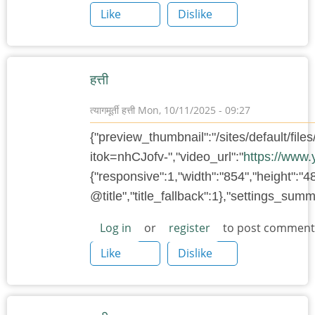
Like
Dislike
हत्ती
त्यागमूर्ती हत्ती
Mon, 10/11/2025 - 09:27
{"preview_thumbnail":"/sites/default/f
itok=nhCJofv-","video_url":"
https://www
{"responsive":1,"width":"854","height":"4
@title","title_fallback":1},"settings_su
Log in
or
register
to post comment
Like
Dislike