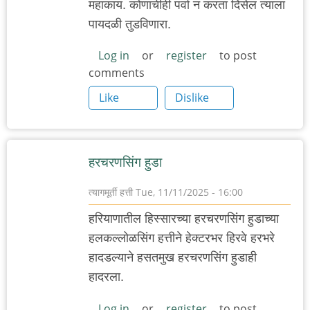
महाकाय. कोणाचीही पर्वा न करता दिसेल त्याला
पायदळी तुडविणारा.
Log in
or
register
to post
comments
Like
Dislike
हरचरणसिंग हुडा
त्यागमूर्ती हत्ती
Tue, 11/11/2025 - 16:00
हरियाणातील हिस्सारच्या हरचरणसिंग हुडाच्या
हलकल्लोळसिंग हत्तीने हेक्टरभर हिरवे हरभरे
हादडल्याने हसतमुख हरचरणसिंग हुडाही
हादरला.
Log in
or
register
to post