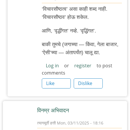
In
‘विचारसौष्ठत्व’ असा काही शब्द नाही.
reply
‘विचारसौष्ठव’ होऊ शकेल.
to
वार्ताहरांविरुद्ध
आणि, ‘वृद्धींगत’ नव्हे. ‘वृद्धिंगत’.
गुन्हे
बाकी तुमचे (जगाच्या — किंवा, गेला बाजार,
माफ
‘ऐसी’च्या — अंतापर्यंत) चालू द्या.
न
करण्याचा
Log in
or
register
to post
दिवस
comments
by
Like
Dislike
त्यागमूर्ती
हत्ती
विनम्र अभिवादन
त्यागमूर्ती हत्ती
Mon, 03/11/2025 - 18:16