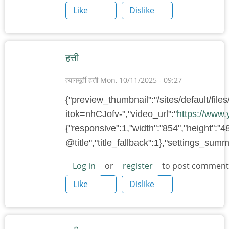
Like
Dislike
हत्ती
त्यागमूर्ती हत्ती
Mon, 10/11/2025 - 09:27
{"preview_thumbnail":"/sites/default/f
itok=nhCJofv-","video_url":"
https://www
{"responsive":1,"width":"854","height":"4
@title","title_fallback":1},"settings_su
Log in
or
register
to post comment
Like
Dislike