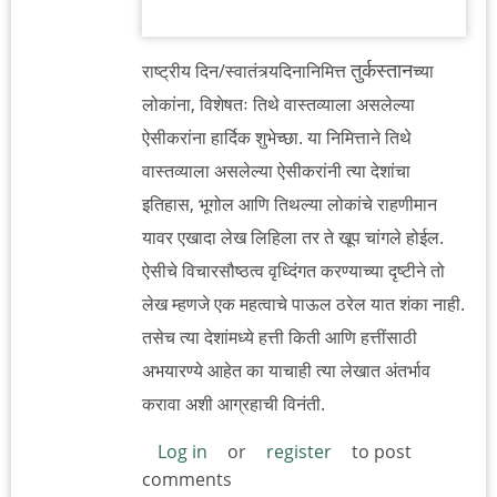
तुर्कस्तान
राष्ट्रीय दिन/स्वातंत्र्यदिनानिमित्त
च्या
लोकांना, विशेषतः तिथे वास्तव्याला असलेल्या
ऐसीकरांना हार्दिक शुभेच्छा. या निमित्ताने तिथे
वास्तव्याला असलेल्या ऐसीकरांनी त्या देशांचा
इतिहास, भूगोल आणि तिथल्या लोकांचे राहणीमान
यावर एखादा लेख लिहिला तर ते खूप चांगले होईल.
ऐसीचे विचारसौष्ठत्व वृध्दिंगत करण्याच्या दृष्टीने तो
लेख म्हणजे एक महत्वाचे पाऊल ठरेल यात शंका नाही.
तसेच त्या देशांमध्ये हत्ती किती आणि हत्तींसाठी
अभयारण्ये आहेत का याचाही त्या लेखात अंतर्भाव
करावा अशी आग्रहाची विनंती.
Log in
or
register
to post
comments