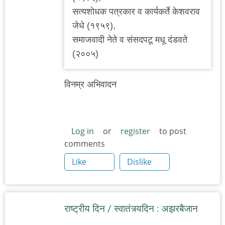
सत्यशोधक पत्रकार व कार्यकर्ते केशवराव
जेधे (१९५९),
समाजवादी नेते व संसदपटू मधू दंडवते
(२००५)
विनम्र अभिवादन
Log in
or
register
to post
comments
Like
Dislike
राष्ट्रीय दिन / स्वातंत्र्यदिन : अझरबैजान