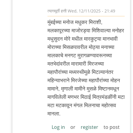
त्यागमूर्ती हत्ती
Wed, 12/11/2025 - 21:49
In
मुंबईच्या मनोज मधुकर मिराशी,
reply
मलकापूरच्या माजोरड्या मिशिवाल्या मनोहर
to
मधुसुदन मोरे मधील मारकुट्या मानभावी
आणखी
मोराच्या मिसळपावरील मोठ्या मनाच्या
by
मालकाचे मनगट मुरागळण्यावरूनच्या
त्यागमूर्ती
मतभेदांवरील मारामारी मिरजच्या
हत्ती
महापौरांच्या मध्यस्थीमुळे मिटल्यानंतर
महिन्याभराने मिरजेच्या महापौरांच्या मोहन
मामाने, मृणाली मामीने मुसळे मिष्टानमधून
मागविलेली मणभर मिठाई मित्रमंडळींनी मटा
मटा मटकावून मंगल मिलनाचा महोत्सव
मानला.
Log in
or
register
to post