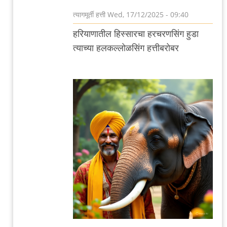
त्यागमूर्ती हत्ती
Wed, 17/12/2025 - 09:40
In
हरियाणातील हिस्सारचा हरचरणसिंग हुडा
reply
त्याच्या हलकल्लोळसिंग हत्तीबरोबर
to
हरचरणसिंग
हुडा
by
त्यागमूर्ती
हत्ती