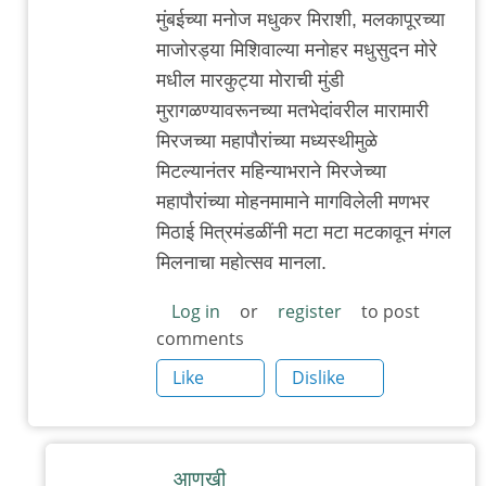
In
मुंबईच्या मनोज मधुकर मिराशी, मलकापूरच्या
reply
माजोरड्या मिशिवाल्या मनोहर मधुसुदन मोरे
to
मधील मारकुट्या मोराची मुंडी
म
मुरागळण्यावरूनच्या मतभेदांवरील मारामारी
चा
मिरजच्या महापौरांच्या मध्यस्थीमुळे
अनुप्रास
मिटल्यानंतर महिन्याभराने मिरजेच्या
by
महापौरांच्या मोहनमामाने मागविलेली मणभर
त्यागमूर्ती
मिठाई मित्रमंडळींनी मटा मटा मटकावून मंगल
हत्ती
मिलनाचा महोत्सव मानला.
Log in
or
register
to post
comments
Like
Dislike
आणखी