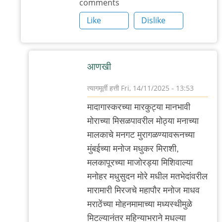
comments
Like
Dislike
आणखी
त्यागमूर्ती हत्ती
Fri, 14/11/2025 - 13:53
In
मादागास्करच्या मारकुट्या मानभावी
reply
मोराच्या मिसळपावरील मोठ्या मनाच्या
to
मालकाचे मनगट मुरागळण्यावरूनच्या
आणखी
मुंबईच्या मनोज मधुकर मिराशी,
by
मलकापूरच्या माजोरड्या मिशिवाल्या
त्यागमूर्ती
मनोहर मधुसुदन मोरे मधील मतभेदांवरील
हत्ती
मारामारी मिरजचे महापौर मनोज माधव
मराठेंच्या मोहनमामाच्या मध्यस्थीमुळे
मिटल्यानंतर महिन्याभराने मधल्या