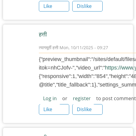
Like
Dislike
हत्ती
त्यागमूर्ती हत्ती
Mon, 10/11/2025 - 09:27
{"preview_thumbnail":"/sites/default/f
itok=nhCJofv-","video_url":"
https://www
{"responsive":1,"width":"854","height":"4
@title","title_fallback":1},"settings_su
Log in
or
register
to post comment
Like
Dislike