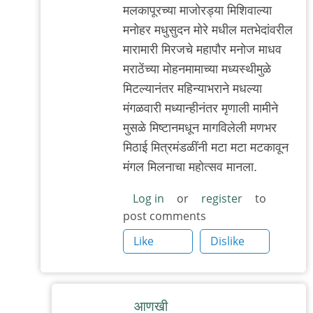
by
मलकापूरच्या माजोरड्या मिशिवाल्या
त्यागमूर्ती
मनोहर मधुसुदन मोरे मधील मतभेदांवरील
हत्ती
मारामारी मिरजचे महापौर मनोज माधव
मराठेंच्या मोहनमामाच्या मध्यस्थीमुळे
मिटल्यानंतर महिन्याभराने मधल्या
मंगळवारी मध्यान्हीनंतर मृणाली मामीने
मुसळे मिष्टानमधून मागविलेली मणभर
मिठाई मित्रमंडळींनी मटा मटा मटकावून
मंगल मिलनाचा महोत्सव मानला.
Log in
or
register
to
post comments
Like
Dislike
आणखी