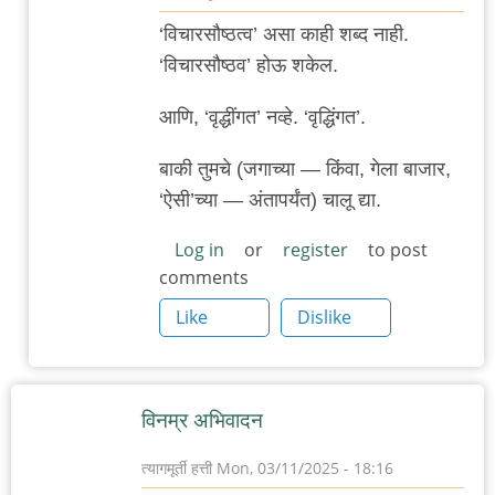
In
‘विचारसौष्ठत्व’ असा काही शब्द नाही.
reply
‘विचारसौष्ठव’ होऊ शकेल.
to
वार्ताहरांविरुद्ध
आणि, ‘वृद्धींगत’ नव्हे. ‘वृद्धिंगत’.
गुन्हे
बाकी तुमचे (जगाच्या — किंवा, गेला बाजार,
माफ
‘ऐसी’च्या — अंतापर्यंत) चालू द्या.
न
करण्याचा
Log in
or
register
to post
दिवस
comments
by
Like
Dislike
त्यागमूर्ती
हत्ती
विनम्र अभिवादन
त्यागमूर्ती हत्ती
Mon, 03/11/2025 - 18:16