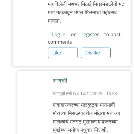
मागविलेली मणभर मिठाई मित्रमंडळींनी मटा
मटा मटकावून मंगल मिलनाचा महोत्सव
मानला.
Log in
or
register
to post
comments
Like
Dislike
आणखी
त्यागमूर्ती हत्ती
Fri, 14/11/2025 - 13:53
In
मादागास्करच्या मारकुट्या मानभावी
reply
मोराच्या मिसळपावरील मोठ्या मनाच्या
to
मालकाचे मनगट मुरागळण्यावरूनच्या
आणखी
मुंबईच्या मनोज मधुकर मिराशी,