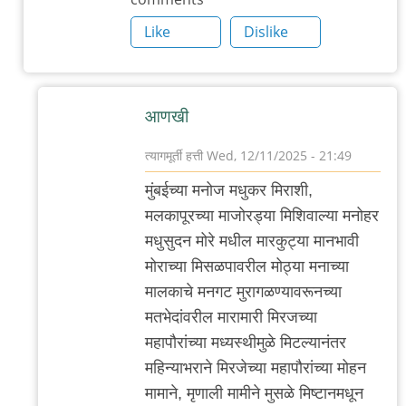
Like
Dislike
आणखी
त्यागमूर्ती हत्ती
Wed, 12/11/2025 - 21:49
In
मुंबईच्या मनोज मधुकर मिराशी,
reply
मलकापूरच्या माजोरड्या मिशिवाल्या मनोहर
to
मधुसुदन मोरे मधील मारकुट्या मानभावी
आणखी
मोराच्या मिसळपावरील मोठ्या मनाच्या
by
मालकाचे मनगट मुरागळण्यावरूनच्या
त्यागमूर्ती
मतभेदांवरील मारामारी मिरजच्या
हत्ती
महापौरांच्या मध्यस्थीमुळे मिटल्यानंतर
महिन्याभराने मिरजेच्या महापौरांच्या मोहन
मामाने, मृणाली मामीने मुसळे मिष्टानमधून