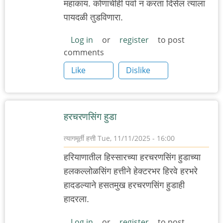
महाकाय. कोणाचीही पर्वा न करता दिसेल त्याला
पायदळी तुडविणारा.
Log in
or
register
to post
comments
Like
Dislike
हरचरणसिंग हुडा
त्यागमूर्ती हत्ती
Tue, 11/11/2025 - 16:00
हरियाणातील हिस्सारच्या हरचरणसिंग हुडाच्या
हलकल्लोळसिंग हत्तीने हेक्टरभर हिरवे हरभरे
हादडल्याने हसतमुख हरचरणसिंग हुडाही
हादरला.
Log in
or
register
to post