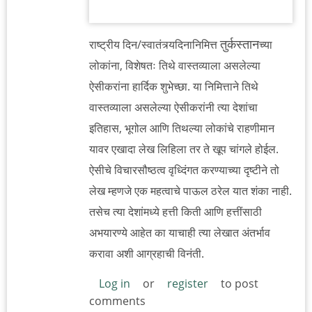
तुर्कस्तान
राष्ट्रीय दिन/स्वातंत्र्यदिनानिमित्त
च्या
लोकांना, विशेषतः तिथे वास्तव्याला असलेल्या
ऐसीकरांना हार्दिक शुभेच्छा. या निमित्ताने तिथे
वास्तव्याला असलेल्या ऐसीकरांनी त्या देशांचा
इतिहास, भूगोल आणि तिथल्या लोकांचे राहणीमान
यावर एखादा लेख लिहिला तर ते खूप चांगले होईल.
ऐसीचे विचारसौष्ठत्व वृध्दिंगत करण्याच्या दृष्टीने तो
लेख म्हणजे एक महत्वाचे पाऊल ठरेल यात शंका नाही.
तसेच त्या देशांमध्ये हत्ती किती आणि हत्तींसाठी
अभयारण्ये आहेत का याचाही त्या लेखात अंतर्भाव
करावा अशी आग्रहाची विनंती.
Log in
or
register
to post
comments