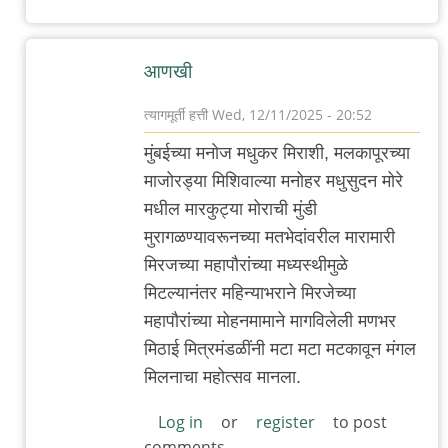
by
त्यागमूर्ती
आणखी
हत्ती
त्यागमूर्ती हत्ती
Wed, 12/11/2025 - 20:52
In
मुंबईच्या मनोज मधुकर मिराशी, मलकापूरच्या
reply
माजोरड्या मिशिवाल्या मनोहर मधुसुदन मोरे
to
मधील मारकुट्या मोराची मुंडी
म
मुरागळण्यावरूनच्या मतभेदांवरील मारामारी
चा
मिरजच्या महापौरांच्या मध्यस्थीमुळे
अनुप्रास
मिटल्यानंतर महिन्याभराने मिरजेच्या
by
महापौरांच्या मोहनमामाने मागविलेली मणभर
त्यागमूर्ती
मिठाई मित्रमंडळींनी मटा मटा मटकावून मंगल
हत्ती
मिलनाचा महोत्सव मानला.
Log in
or
register
to post
comments