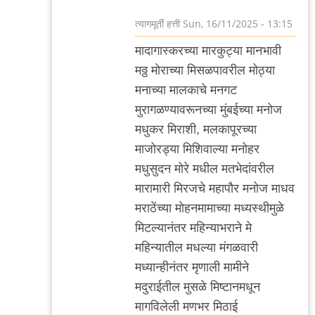
त्यागमूर्ती हत्ती
Sun, 16/11/2025 - 13:15
In
मादागास्करच्या मारकुट्या मानभावी
reply
मठ्ठ मोराच्या मिसळपावरील मोठ्या
to
मनाच्या मालकाचे मनगट
आणखी
मुरागळण्यावरूनच्या मुंबईच्या मनोज
by
मधुकर मिराशी, मलकापूरच्या
त्यागमूर्ती
माजोरड्या मिशिवाल्या मनोहर
हत्ती
मधुसुदन मोरे मधील मतभेदांवरील
मारामारी मिरजचे महापौर मनोज माधव
मराठेंच्या मोहनमामाच्या मध्यस्थीमुळे
मिटल्यानंतर महिन्याभराने मे
महिन्यातील मधल्या मंगळवारी
मध्यान्हीनंतर मृणाली मामीने
मदुराईतील मुसळे मिष्टानमधून
मागविलेली मणभर मिठाई