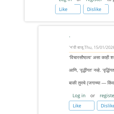
Like
Dislike
.
'न'वी बाजू
Thu, 15/01/2026
In
‘विचारसौष्ठत्व’ असा काही श
reply
to
आणि, ‘वृद्धींगत’ नव्हे. ‘वृद्धिंगत
वार्ताहरांविरुद्ध
गुन्हे
बाकी तुमचे (जगाच्या — किंवा,
माफ
Log in
or
registe
न
करण्याचा
Like
Dislik
दिवस