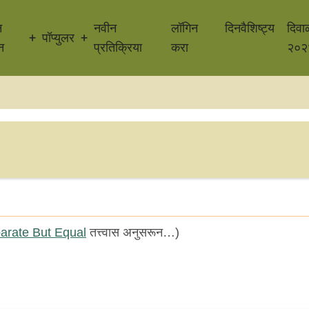
न
नवीन
लॉगिन
दिनवैशिष्ट्य
दिवा
पॉप्युलर
न
प्रतिक्रिया
करा
२०२
arate But Equal
तत्त्वास अनुसरून…)