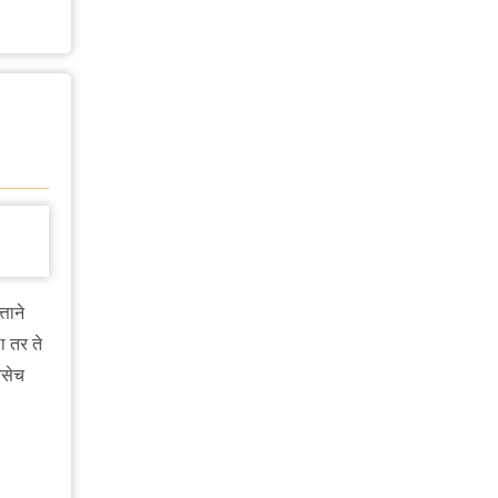
्ताने
ा तर ते
तसेच