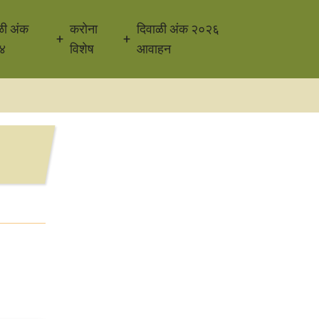
ळी अंक
करोना
दिवाळी अंक २०२६
४
विशेष
आवाहन