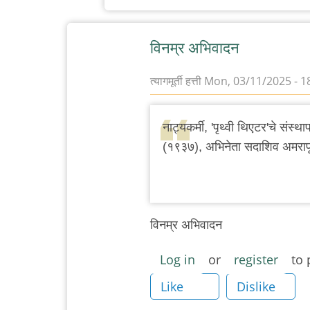
by
त्यागमूर्ती
विनम्र अभिवादन
हत्ती
त्यागमूर्ती हत्ती
Mon, 03/11/2025 - 1
नाट्यकर्मी, 'पृथ्वी थिएटर'चे संस्
(१९३७), अभिनेता सदाशिव अमरा
विनम्र अभिवादन
Log in
or
register
to 
Like
Dislike