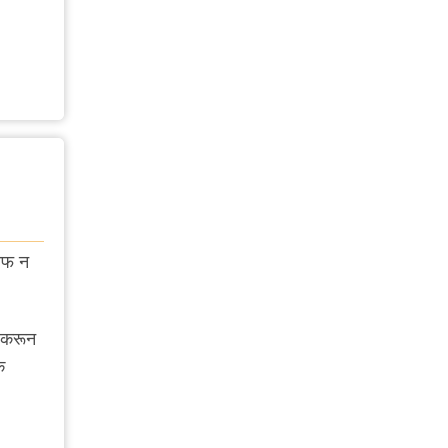
माफ न
ती करून
क