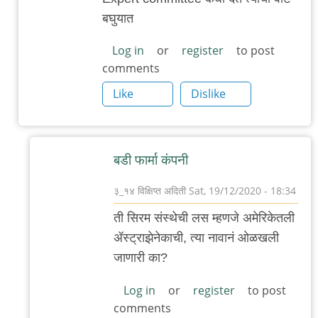
दिल्या
बघुयात
आहेत.
by
Log in
or
register
to post
comments
चिमणराव
Like
Dislike
बडी फार्मा कंपनी
३_१४ विक्षिप्त अदिती
Sat, 19/12/2020 - 18:34
In
ती सिरम संस्थेची लस म्हणजे अमेरिकेतली
reply
ॲस्ट्राझेनेकाची, त्या नावानं ओळखली
to
जाणारी का?
कुणाला
आधी
Log in
or
register
to post
comments
लस