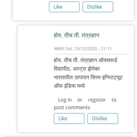
देणार
Like
Dislike
हे
त्या
by
होय. तीच ती. तंत्रज्ञान
अबापट
अबापट
Sat, 19/12/2020 - 21:11
In
होय. तीच ती. तंत्रज्ञान ऑक्सफर्ड
reply
विद्यापीठ, अस्ट्रा झेनेका
to
भारतातील उत्पादन सिरम इन्स्टिट्यूट
बडी
ऑफ इंडिया मध्ये
फार्मा
कंपनी
Log in
or
register
to
post comments
by
३_१४
Like
Dislike
विक्षिप्त
अदिती