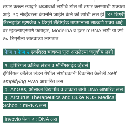
तयार करून त्याद्वारे अब्जावधी लशीचे डोस ती तयार करण्याची शक्यता
आहे. १२ नोव्हेंबरला कंपनीने जाहीर केले की त्यांची लस ही
४१ डिग्री
फॅरनहाईट म्हणजेच ५ डिग्री सेंटीग्रेड तापमानाला साठवणे शक्य आहे.
वर म्हटल्याप्रमाणे फायझर, Moderna व इतर mRNA लशी या उणे
७० डिग्रीला साठवाव्या लागतात.
फेज १
फेज २
एकत्रित चाचण्या सुरू असलेल्या जनुकीय लशी
१. इंपिरियल कॉलेज लंडन व मॉर्निंगसाईड व्हेंचर्स
इंपिरियल कॉलेज लंडन येथील संशोधकांनी विकसित केलेली
Self
amplifying RNA
आधारित लस
२. AnGes, ओसाका विद्यापीठ व ताकारा बायो DNA आधारित लस
३. Arcturus Therapeutics and Duke-NUS Medical
School : mRNA लस
Invovio फेज २ : DNA लस