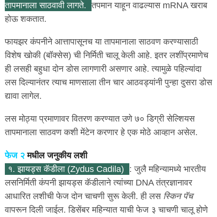
तापमानाला साठवावी लागते.
तपमान याहून वाढल्यास mRNA खराब
होऊ शकतात.
फायझर कंपनीने आत्तापासूनच या तापमानाला साठवण करण्यासाठी
विशेष खोकी (बॉक्सेस) ची निर्मिती चालू केली आहे. इतर लशींप्रमाणेच
ही लसही बहुधा दोन डोस लागणारी असणार आहे. त्यामुळे पहिल्यांदा
लस दिल्यानंतर त्याच माणसाला तीन चार आठवड्यांनी पुन्हा दुसरा डोस
द्यावा लागेल.
लस मोठ्या प्रमाणावर वितरण करण्यात उणे ७० डिग्री सेल्शियस
तापमानाला साठवण कशी मेंटेन करणार हे एक मोठे आव्हान असेल.
फेज २
मधील जनुकीय लशी
१. झायड्स कॅडीला (Zydus Cadila)
: जुलै महिन्यामध्ये भारतीय
लसनिर्मिती कंपनी झायड्स कॅडीलाने त्यांच्या DNA तंत्रज्ञानावर
आधारित लशीची फेज दोन चाचणी सुरू केली. ही लस
स्किन पॅच
वापरून दिली जाईल. डिसेंबर महिन्यात याची फेज ३ चाचणी चालू होणे