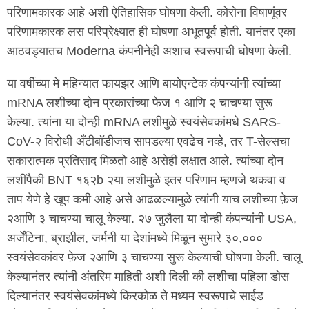
परिणामकारक आहे अशी ऐतिहासिक घोषणा केली. कोरोना विषाणूंवर
परिणामकारक लस परिप्रेक्ष्यात ही घोषणा अभूतपूर्व होती. यानंतर एका
आठवड्यातच Moderna कंपनीनेही अशाच स्वरूपाची घोषणा केली.
या वर्षीच्या मे महिन्यात फायझर आणि बायोएन्टेक कंपन्यांनी त्यांच्या
mRNA लशीच्या दोन प्रकारांच्या फेज १ आणि २ चाचण्या सुरू
केल्या. त्यांना या दोन्ही mRNA लशीमुळे स्वयंसेवकांमधे SARS-
CoV-२ विरोधी अँटीबॉडीजच सापडल्या एवढेच नव्हे, तर T-सेल्सचा
सकारात्मक प्रतिसाद मिळतो आहे असेही लक्षात आले. त्यांच्या दोन
लशींपैकी BNT १६२b २या लशीमुळे इतर परिणाम म्हणजे थकवा व
ताप येणे हे खूप कमी आहे असे आढळल्यामुळे त्यांनी याच लशीच्या फ़ेज
२आणि ३ चाचण्या चालू केल्या. २७ जुलैला या दोन्ही कंपन्यांनी USA,
अर्जेंटिना, ब्राझील, जर्मनी या देशांमध्ये मिळून सुमारे ३०,०००
स्वयंसेवकांवर फ़ेज २आणि ३ चाचण्या सुरू केल्याची घोषणा केली. चालू
केल्यानंतर त्यांनी अंतरिम माहिती अशी दिली की लशीचा पहिला डोस
दिल्यानंतर स्वयंसेवकांमध्ये किरकोळ ते मध्यम स्वरूपाचे साईड