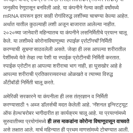
जनुकीय रेणूपासून बनविली आहे. या कंपनीने गेल्या काही वर्षांमध्ये
mRNA वापरून इतर काही रोगांविरुद्ध लशींच्या चाचण्या केल्या आहेत.
अर्थात यातील कुठल्याही लशी अजून बाजारात आलेल्या नाहीत.
२०२०च्या जानेवारी महिन्यातच या कंपनीने लसनिर्मितीचे प्रयत्न चालू
केले. या लशीमधे कोरोनाविषाणूच्या
स्पाईक प्रोटीनची
निर्मिती
करण्याची
सूचना
साठवलेली असते. जेव्हा ही लस आपल्या शरीरातील
पेशींमध्ये येते तेव्हा त्या पेशी या स्पाईक प्रोटीनची निर्मिती करतात.
स्पाईक प्रोटीन हा आपल्या शरीराचा भाग नाही, हा घुसखोर आहे हे
आपल्या शरीराची प्रतिकारव्यवस्था ओळखते व त्याच्या विरुद्ध
अँटीबॉडी निर्मिती चालू करते.
अमेरिकी सरकारने या कंपनीला ही लस तंत्रज्ञान व निर्मिती
करण्यासाठी १ अब्ज डॉलर्सची मदत केलेली आहे. 'नॅशनल इन्स्टिट्यूट
ऑफ हेल्थ'बरोबर भागीदारीत हा कार्यक्रम चालू आहे. या प्रयत्नांमध्ये
सुरुवातीच्या प्रयोगांमध्ये
ही लस माकडांना कोरोना विषाणूपासून वाचवते
असे लक्षात आले. मार्च महिन्यात ही प्रथम माणसांमध्ये टोचण्यात आली.