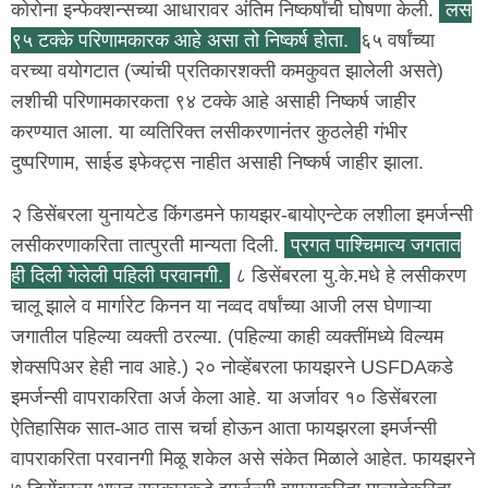
कोरोना इन्फेक्शन्सच्या आधारावर अंतिम निष्कर्षांची घोषणा केली.
लस
९५ टक्के परिणामकारक आहे असा तो निष्कर्ष होता.
६५ वर्षांच्या
वरच्या वयोगटात (ज्यांची प्रतिकारशक्ती कमकुवत झालेली असते)
लशीची परिणामकारकता ९४ टक्के आहे असाही निष्कर्ष जाहीर
करण्यात आला. या व्यतिरिक्त लसीकरणानंतर कुठलेही गंभीर
दुष्परिणाम, साईड इफेक्ट्स नाहीत असाही निष्कर्ष जाहीर झाला.
२ डिसेंबरला युनायटेड किंगडमने फायझर-बायोएन्टेक लशीला इमर्जन्सी
लसीकरणाकरिता तात्पुरती मान्यता दिली.
प्रगत पाश्चिमात्य जगतात
ही दिली गेलेली पहिली परवानगी.
८ डिसेंबरला यु.के.मधे हे लसीकरण
चालू झाले व मार्गारेट किनन या नव्वद वर्षांच्या आजी लस घेणाऱ्या
जगातील पहिल्या व्यक्ती ठरल्या. (पहिल्या काही व्यक्तींमध्ये विल्यम
शेक्सपिअर हेही नाव आहे.) २० नोव्हेंबरला फायझरने USFDAकडे
इमर्जन्सी वापराकरिता अर्ज केला आहे. या अर्जावर १० डिसेंबरला
ऐतिहासिक सात-आठ तास चर्चा होऊन आता फायझरला इमर्जन्सी
वापराकरिता परवानगी मिळू शकेल असे संकेत मिळाले आहेत. फायझरने