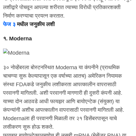
लशीद्वारे पोचवून आपल्या शरीरात त्याच्या विरोधी प्रतिकारशक्ती
निर्माण करण्याचा प्रयत्न करतात.
फेज ३
मधील जनुकीय लशी
१. Moderna
३० नोव्हेंबरला बोस्टनस्थित Moderna या कंपनीने (प्राथमिक
चाचण्या सुरू केल्यापासून एक वर्षाच्या आतच) अमेरिकन नियामक
संस्था FDAकडे जनुकीय लशीकरता आपत्कालीन वापरासाठी
परवानगी मागितली. अशी परवानगी मागणारी ही दुसरी कंपनी आहे.
याच्या दोन आठवडे आधी फायझर आणि बायोएन्टेक (संयुक्त) या
कंपन्यांनी अशीच आपत्कालीन वापरासाठी परवानगी मागितली आहे.
Modernaला ही परवानगी मिळाली तर २१ डिसेंबरपासून याचे
लसीकरण सुरू होऊ शकते.
फायझर बायोएन्टेकप्रमाणेच ही लसही mRNA (मेसेंजर RNA) या