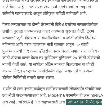
७ डिसेंबरला भारत सरकारकडे इमर्जन्सी वापराकरिता मान्यतेकरिता
अर्ज केला आहे. भारत सरकारच्या subject matter expert
समितीने फायझरकडे अजून तांत्रिक माहिती मागितली आहे.
गेल्या उन्हाळयात या दोन्ही कंपन्यांनी विविध देशांच्या सरकारांबरोबर
लशीचा पुरवठा करण्याबद्दल करार करण्यास सुरुवात केली. ट्रम्प
सरकारने जुलै महिन्यात या कंपनीबरोबर १० कोटी डोसेस डिसेंबर
महिन्यात आणि गरज पडल्यास भावी काळात अजून ५० कोटी
पुरवण्यासंबंधी १.९ अब्ज डॉलर्सचा करार केला. जपान सरकारने १२
कोटी डोसचा करार केला तर युरोपियन युनियनने २० कोटी डोसेसची
मागणी केली आहे. या लशीला अंतिम मान्यता मिळाल्यास या दोन्ही
कंपन्या मिळून २०२१च्या अखेरीपर्यंत संपूर्ण जगासाठी १.३ अब्ज
डोसेस निर्मितीची तयारी करत आहेत.
अर्थात ही लस प्रयोगशाळेतून लसीकरणासाठी लोकांपर्यंत पोचविण्यात
एक मोठी अडचण/आव्हान आहे. Moderna प्रमाणेच ही लस mRNA
लस आहे. mRNA हे नीट राहण्यासाठी लस
उणे ७० डिग्री सेंटीग्रेड