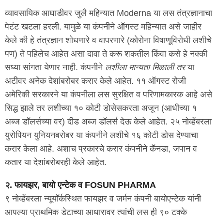
व्यावसायिक आघाडीवर जुलै महिन्यात Moderna या लस तंत्रज्ञानाचा
पेटंट खटला हरली. यामुळे या कंपनीने ऑगस्ट महिन्यात असे जाहीर
केले की हे तंत्रज्ञान शोधणारे व वापरणारे (कोरोना विषाणूविरोधी लशीचे
पण) ते पहिलेच आहेत असा दावा ते करू शकतील किंवा कसे हे नक्की
सध्या सांगता येणार नाही. कंपनीने
लशीला मान्यता मिळाली तर
या
अटीवर अनेक देशांबरोबर करार केले आहेत. ११ ऑगस्ट रोजी
अमेरिकी सरकारने या कंपनीला लस सुरक्षित व परिणामकारक आहे असे
सिद्ध झाले तर लशीच्या १० कोटी डोसेसकरता अजून (आधीच्या १
अब्ज डॉलर्सच्या वर) दीड अब्ज डॉलर्स देऊ केले आहेत. २५ नोव्हेंबरला
युरोपियन युनियनबरोबर या कंपनीने लशीचे १६ कोटी डोस देण्याचा
करार केला आहे. अशाच प्रकारचे करार कंपनीने कॅनडा, जपान व
कतार या देशांबरोबरही केले आहेत.
२. फायझर, बायो एन्टेक व FOSUN PHARMA
९ नोव्हेंबरला न्यूयॉर्कस्थित फायझर व जर्मन कंपनी बायोएन्टेक यांनी
आपल्या प्राथमिक डेटाच्या आधारावर त्यांची लस ही ९० टक्के