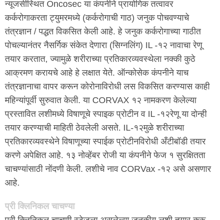
न्यूजर्सीस्थित Oncosec या कंपनीने प्रायोगिक तत्वावर
कर्करोगाकरता ट्युमरमध्ये (कर्करोगाची गाठ) जनुक पोचवण्याचे
तंत्रज्ञान / पद्धत विकसित केली आहे. हे जनुक कर्करोगाच्या गाठीत
पोचल्यानंतर नैसर्गिक संकेत देणारा (सिग्नलिंग) IL -१२ नावाचा रेणू
तयार करतात, ज्यामुळे शरीराच्या प्रतिकारव्यवस्थेला नक्की कुठे
आक्रमण करायचे आहे हे लक्षात येते. ऑन्कोसेक कंपनीने याच
तंत्रज्ञानाचा वापर करून कोरोनाविरोधी लस विकसित करण्यास काही
महिन्यांपूर्वी सुरुवात केली. या CORVAX १२ नामकरण केलेल्या
प्रस्तावित लशीमध्ये विषाणूचे स्पाइक प्रोटीन व IL -१२रेणू या दोन्ही
तयार करण्याची माहिती ठेवलेली असते. IL-१२मुळे शरीराच्या
प्रतिकारव्यवस्थेने विषाणूच्या स्पाईक प्रोटीनविरोधी अँटीबॉडी तयार
करणे अपेक्षित आहे. १३ नोव्हेंबर रोजी या कंपनीने फेज १ सुरक्षितता
चाचण्यांसाठी नोंदणी केली. लशीचे नाव CORVax -१२ असे असणार
आहे.
प्री क्लिनिकल चाचण्या
प्री क्लिनिकल चाचणी स्टेजला असलेल्या जनुकीय लशी तयार करू