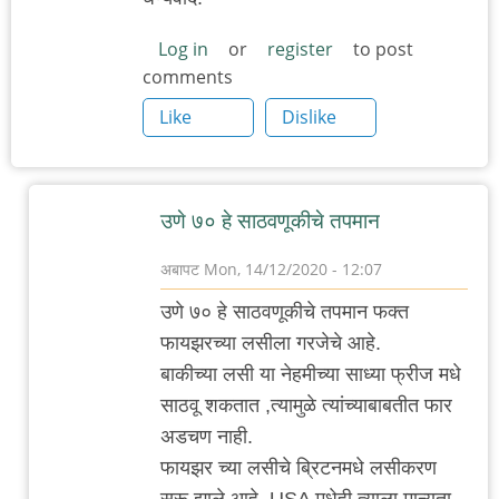
Log in
or
register
to post
comments
Like
Dislike
उणे ७० हे साठवणूकीचे तपमान
अबापट
Mon, 14/12/2020 - 12:07
In
उणे ७० हे साठवणूकीचे तपमान फक्त
reply
फायझरच्या लसीला गरजेचे आहे.
to
बाकीच्या लसी या नेहमीच्या साध्या फ्रीज मधे
खूपच
साठवू शकतात ,त्यामुळे त्यांच्याबाबतीत फार
तांत्रीक-
अडचण नाही.
मेडिकल
फायझर च्या लसीचे ब्रिटनमधे लसीकरण
गोष्टी
सुरू झाले आहे. USA मधेही त्याला मान्यता