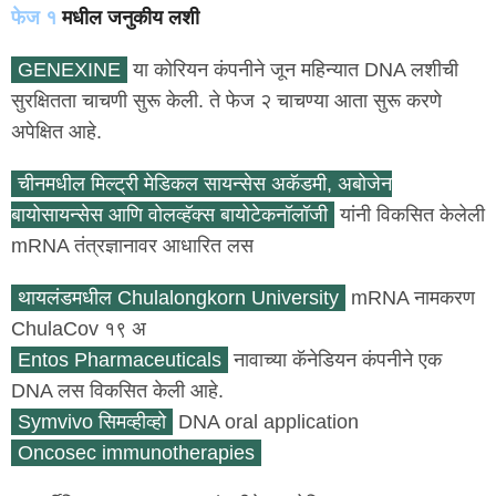
फेज १
मधील जनुकीय लशी
GENEXINE
या कोरियन कंपनीने जून महिन्यात DNA लशीची
सुरक्षितता चाचणी सुरू केली. ते फेज २ चाचण्या आता सुरू करणे
अपेक्षित आहे.
चीनमधील मिल्ट्री मेडिकल सायन्सेस अकॅडमी, अबोजेन
बायोसायन्सेस आणि वोलव्हॅक्स बायोटेकनॉलॉजी
यांनी विकसित केलेली
mRNA तंत्रज्ञानावर आधारित लस
थायलंडमधील Chulalongkorn University
mRNA नामकरण
ChulaCov १९ अ
Entos Pharmaceuticals
नावाच्या कॅनेडियन कंपनीने एक
DNA लस विकसित केली आहे.
Symvivo सिमव्हीव्हो
DNA oral application
Oncosec immunotherapies