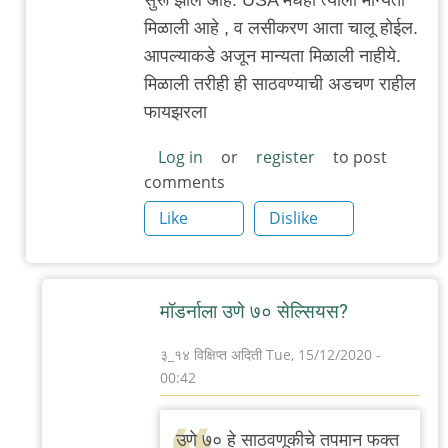
या
मिळाली आहे , व लसीकरण आता चालू होईल.
लेखात
आपल्याकडे अजून मान्यता मिळाली नाहीये.
दिल्या
मिळाली तरीही ही साठवण्याची अडचण राहील
आहेत.
फायझरला
by
चिमणराव
Log in
or
register
to post
comments
Like
Dislike
मॉडर्नाला उणे ७० सेल्सियस?
३_१४ विक्षिप्त अदिती
Tue, 15/12/2020 -
00:42
In
reply
उणे ७० हे साठवणूकीचे तपमान फक्त