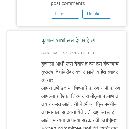
post comments
मॉडर्नाला
उणे
Like
Dislike
७०
सेल्सियस?
by
कुणाला आधी लस देणार हे त्या
३_१४
विक्षिप्त
अबापट
Sat, 19/12/2020 - 16:09
अदिती
In
कुणाला आधी लस देणार हे त्या त्या कंपन्यांचे
reply
कुठल्या देशांबरोबर करार झाले आहेत त्यावर
to
ठरणार.
खूपच
आपण उणे ७० ला भिण्याचे कारण नाही कारण
तांत्रीक-
आपल्याच देशात सिरम लस मोठ्या प्रमाणात
मेडिकल
तयार करत आहे . ती नेहमीच्या फ्रिजमधील
गोष्टी
तापमानाला साठवता येते . ती खूप स्वस्तही
या
आहे . मान्यता आपल्या सरकारची Subject
लेखात
Expert committee कधी देते त्याची वाट