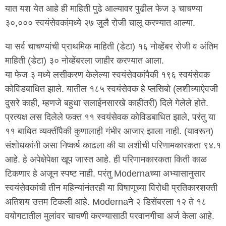
यात यश येत आहे ही माहिती पुढे आल्यावर पुढील फेज ३ चाचण्या
३०,००० स्वयंसेवकांमध्ये २७ जुलै रोजी चालू करण्यात आल्या.
या सर्व चाचण्यांची प्राथमिक माहिती (डेटा) १६ नोव्हेंबर रोजी व अंतिम
माहिती (डेटा) ३० नोव्हेंबरला जाहीर करण्यात आला.
या फेज ३ मध्ये लसीकरण केलेल्या स्वयंसेवकांपैकी १९६ स्वयंसेवक
कोविडबाधित झाले. यातील १८५ स्वयंसेवक हे प्लसिबो (लशीच्याऐवजी
दुसरे काही, म्हणजे बहुधा सलाईनसारखे काहीतरी) दिले गेलेले होते.
प्रत्यक्ष लस दिलेले फक्त ११ स्वयंसेवक कोविडबाधित झाले, परंतु या
११ बाधित व्यक्तींपैकी कुणालाही गंभीर आजार झाला नाही. (यावरून)
संशोधकांनी असा निष्कर्ष काढला की या लशीची परिणामकारकता ९४.१
आहे. हे अपेक्षेपेक्षा खूप जास्त आहे. ही परिणामकारकता किती काळ
टिकणार हे अजून स्पष्ट नाही. परंतु Modernaच्या अभ्यासानुसार
स्वयंसेवकांची तीन महिन्यांनंतरही या विषाणूच्या विरोधी प्रतिकारशक्ती
अतिशय उत्तम टिकली आहे. Modernaने २ डिसेंबरला १२ ते १८
वयोगटातील मुलांवर चाचणी करण्यासाठी परवानगीचा अर्ज केला आहे.