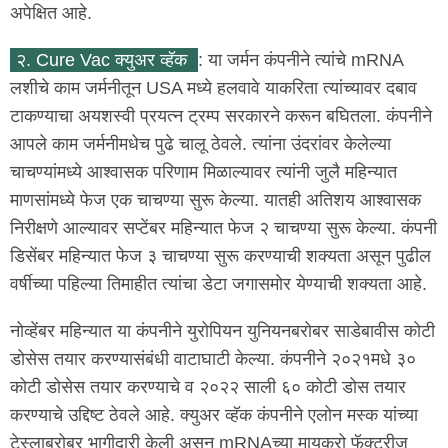
अपेक्षित आहे.
२. Cure Vac क्युअर व्हॅक
: या जर्मन कंपनीने त्यांचे mRNA
लशीचे काम जर्मनीतून USA मध्ये हलवावे याकरिता त्यांच्यावर दबाव
टाकण्याचा अयशस्वी प्रयत्न ट्रम्प सरकारने करून बघितला. कंपनीने
आपले काम जर्मनीमधेच पुढे चालू ठेवले. त्यांना उंदरांवर केलेल्या
चाचण्यांमध्ये आश्वासक परिणाम मिळाल्यावर त्यांनी जुलै महिन्यात
माणसांमध्ये फेज एक चाचण्या सुरू केल्या. यातही अतिशय आश्वासक
निरीक्षणे आल्यावर सप्टेंबर महिन्यात फेज २ चाचण्या सुरू केल्या. कंपनी
डिसेंबर महिन्यात फेज ३ चाचण्या सुरू करण्याची शक्यता असून पुढील
वर्षीच्या पहिल्या तिमाहीत त्यांचा डेटा जगासमोर येण्याची शक्यता आहे.
नोव्हेंबर महिन्यात या कंपनीने युरोपियन युनियनबरोबर साडेबावीस कोटी
डोसेस तयार करण्यासंबंधी वाटाघाटी केल्या. कंपनीने २०२१मधे ३०
कोटी डोसेस तयार करण्याचे व २०२२ साली ६० कोटी डोस तयार
करण्याचे उद्दिष्ट ठेवले आहे. क्युअर व्हॅक कंपनीने एलोन मस्क यांच्या
टेस्लाबरोबर भागीदारी केली असून mRNAच्या मायक्रो फॅक्टरीज