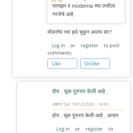
to
फायझर व moderna च्या लसीला
उणे
गरजेचे आहे.
७०
हे
मॉडर्नाचं नाव इथे चुकून आलंय का?
साठवणूकीचे
तपमान
Log in
or
register
to post
comments
by
अबापट
Like
Dislike
होय . चूक दुरुस्त केली आहे .
अबापट
Sat, 19/12/2020 - 16:03
In
होय . चूक दुरुस्त केली आहे . आभार
reply
to
Log in
or
register
to