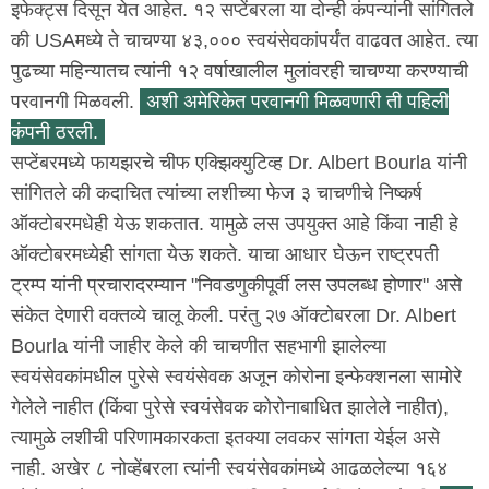
इफेक्ट्स दिसून येत आहेत. १२ सप्टेंबरला या दोन्ही कंपन्यांनी सांगितले
की USAमध्ये ते चाचण्या ४३,००० स्वयंसेवकांपर्यंत वाढवत आहेत. त्या
पुढच्या महिन्यातच त्यांनी १२ वर्षाखालील मुलांवरही चाचण्या करण्याची
परवानगी मिळवली.
अशी अमेरिकेत परवानगी मिळवणारी ती पहिली
कंपनी ठरली.
सप्टेंबरमध्ये फायझरचे चीफ एक्झिक्युटिव्ह Dr. Albert Bourla यांनी
सांगितले की कदाचित त्यांच्या लशीच्या फेज ३ चाचणीचे निष्कर्ष
ऑक्टोबरमधेही येऊ शकतात. यामुळे लस उपयुक्त आहे किंवा नाही हे
ऑक्टोबरमध्येही सांगता येऊ शकते. याचा आधार घेऊन राष्ट्रपती
ट्रम्प यांनी प्रचारादरम्यान "निवडणुकीपूर्वी लस उपलब्ध होणार" असे
संकेत देणारी वक्तव्ये चालू केली. परंतु २७ ऑक्टोबरला Dr. Albert
Bourla यांनी जाहीर केले की चाचणीत सहभागी झालेल्या
स्वयंसेवकांमधील पुरेसे स्वयंसेवक अजून कोरोना इन्फेक्शनला सामोरे
गेलेले नाहीत (किंवा पुरेसे स्वयंसेवक कोरोनाबाधित झालेले नाहीत),
त्यामुळे लशीची परिणामकारकता इतक्या लवकर सांगता येईल असे
नाही. अखेर ८ नोव्हेंबरला त्यांनी स्वयंसेवकांमध्ये आढळलेल्या १६४